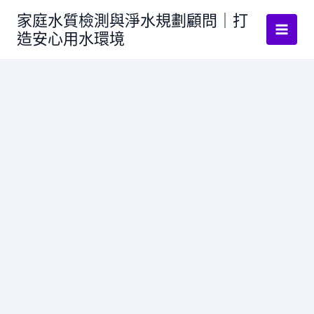
跳
家庭水質檢測與淨水規劃顧問｜打
至
造安心用水環境
主
要
內
容