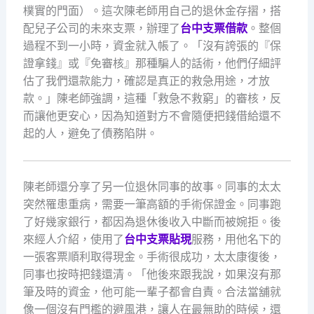
樸實的門面）。這次陳老師用自己的退休金存摺，搭
配兒子公司的未來支票，辦理了
台中支票借款
。整個
過程不到一小時，資金就入帳了。「沒有誇張的『保
證拿錢』或『免審核』那種騙人的話術，他們仔細評
估了我們還款能力，確認是真正的救急用途，才放
款。」陳老師強調，這種「救急不救窮」的審核，反
而讓他更安心，因為知道對方不會隨便把錢借給還不
起的人，避免了債務陷阱。
陳老師還分享了另一位退休同事的故事。同事的太太
突然罹患重病，需要一筆高額的手術保證金。同事跑
了好幾家銀行，都因為退休後收入中斷而被婉拒。後
來經人介紹，使用了
台中支票貼現
服務，用他名下的
一張客票順利取得現金。手術很成功，太太康復後，
同事也按時把錢還清。「他後來跟我說，如果沒有那
筆及時的資金，他可能一輩子都會自責。合法當舖就
像一個沒有門檻的避風港，讓人在最無助的時候，還