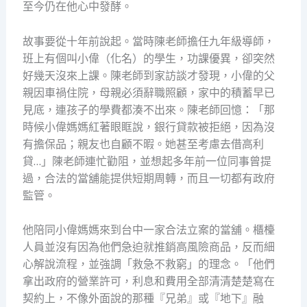
至今仍在他心中發酵。
故事要從十年前說起。當時陳老師擔任九年級導師，
班上有個叫小偉（化名）的學生，功課優異，卻突然
好幾天沒來上課。陳老師到家訪談才發現，小偉的父
親因車禍住院，母親必須辭職照顧，家中的積蓄早已
見底，連孩子的學費都湊不出來。陳老師回憶：「那
時候小偉媽媽紅著眼眶說，銀行貸款被拒絕，因為沒
有擔保品；親友也自顧不暇。她甚至考慮去借高利
貸…」陳老師連忙勸阻，並想起多年前一位同事曾提
過，合法的當舖能提供短期周轉，而且一切都有政府
監管。
他陪同小偉媽媽來到台中一家合法立案的當舖。櫃檯
人員並沒有因為他們急迫就推銷高風險商品，反而細
心解說流程，並強調「救急不救窮」的理念。「他們
拿出政府的營業許可，利息和費用全部清清楚楚寫在
契約上，不像外面說的那種『兄弟』或『地下』融