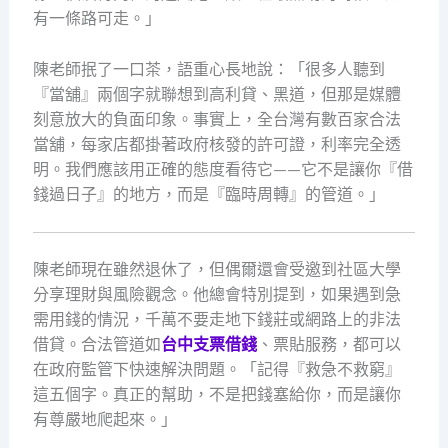
有一條路可走。」
陳老師抿了一口茶，語重心長地說：「很多人聽到
『當舖』兩個字就聯想到高利貸、黑道，但那是媒體
刻意放大的負面印象。事實上，全台灣有數百家合法
當舖，每家店都掛著政府核發的許可證，利率完全透
明。我們應該用正確的態度看待它——它不是讓你『借
錢過日子』的地方，而是『臨時周轉』的管道。」
陳老師現在雖然退休了，但偶爾還會受邀到社區大學
分享理財與風險觀念。他總會特別提到，如果遇到急
需用錢的情況，千萬不要走地下錢莊或網路上的非法
借貸。合法管道如
台中支票借錢
、票貼服務，都可以
在政府監管下快速解決問題。「記得『救急不救窮』
這五個字。真正的幫助，不是把錢塞給你，而是讓你
有尊嚴地爬起來。」