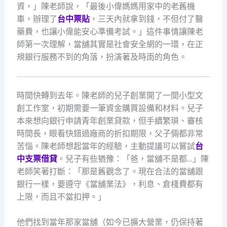
資，」陳老師說，「最後小偉媽媽用家中的老舊機
車，辦理了
台中票貼
，三天內就拿到錢，不但付了醫
藥費，也讓小偉能安心準備考試。」這件事情讓陳老
師第一次理解，當舖其實是社會安全網的一環，在正
規銀行服務不到的角落，扮演著及時雨的角色。
時間快轉到去年。陳老師的兒子創業開了一間小型文
創工作室，初期需要一筆資金購買設備和材料。兒子
本來想向銀行申請青年創業貸款，但手續繁瑣、審核
時間長，眼看快錯過廠商的折扣期限，父子倆都非常
苦惱。陳老師想起當年的經驗，主動提議可以嘗試
台
中支票借貸
。兒子有些猶豫：「爸，當舖不是都…」陳
老師笑著打斷：「那是舊觀念了。現在合法的當舖跟
銀行一樣，要遵守《當舖業法》，利息、倉棧費都有
上限，而且不當扣押。」
他們找到當年那家當舖（如今已擴大營業，仍保持著