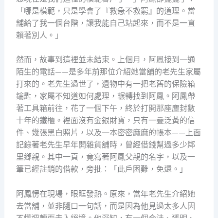
「哪是模範，只是學會了『救急不救窮』的道理。當
舖給了我一個台階，讓我能自己站起來，而不是一直
賴著別人。」
然而，故事到這裡並未結束。上個月，阿鳳接到一通
陌生的電話——是多年前那位介紹她當舖的老先生家屬
打來的。老先生過世了，遺物中有一把老舊的保險箱
鑰匙，家屬不知道如何處理，輾轉找到阿鳳。阿鳳帶
著工具箱前往，花了一個下午，終於打開那座塵封數
十年的鐵櫃。裡面沒有金銀財寶，只有一疊泛黃的信
件、幾張黑白照片，以及一本密密麻麻的帳本——上面
記錄著老先生早年開雜貨舖時，曾經借錢幫過多少鄰
里鄉親。其中一頁，竟寫著阿鳳父親的名字，以及一
筆已經註銷的借款，旁批：「此戶困難，免還。」
阿鳳愣在現場，眼眶發熱。原來，當年老先生介紹她
去當舖，並非隨口一句話，而是因為他見過太多人因