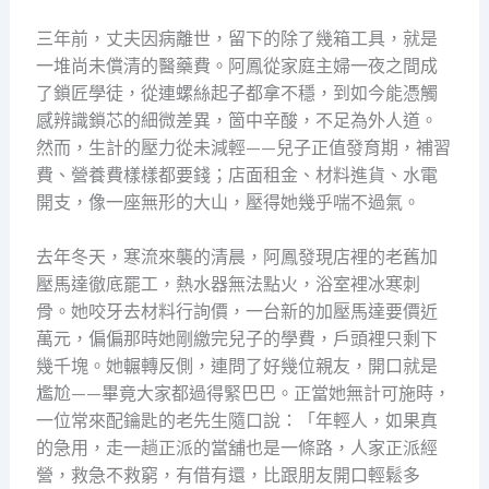
三年前，丈夫因病離世，留下的除了幾箱工具，就是
一堆尚未償清的醫藥費。阿鳳從家庭主婦一夜之間成
了鎖匠學徒，從連螺絲起子都拿不穩，到如今能憑觸
感辨識鎖芯的細微差異，箇中辛酸，不足為外人道。
然而，生計的壓力從未減輕——兒子正值發育期，補習
費、營養費樣樣都要錢；店面租金、材料進貨、水電
開支，像一座無形的大山，壓得她幾乎喘不過氣。
去年冬天，寒流來襲的清晨，阿鳳發現店裡的老舊加
壓馬達徹底罷工，熱水器無法點火，浴室裡冰寒刺
骨。她咬牙去材料行詢價，一台新的加壓馬達要價近
萬元，偏偏那時她剛繳完兒子的學費，戶頭裡只剩下
幾千塊。她輾轉反側，連問了好幾位親友，開口就是
尷尬——畢竟大家都過得緊巴巴。正當她無計可施時，
一位常來配鑰匙的老先生隨口說：「年輕人，如果真
的急用，走一趟正派的當舖也是一條路，人家正派經
營，救急不救窮，有借有還，比跟朋友開口輕鬆多