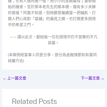
機；也有人像阿鳳一樣，用小小的金飾贏得了重新開
始的機會。至於那本老先生的帳本裡，還有多少未解
的善緣？阿鳳不知道，但她願意繼續當一把鑰匙，打
開人們心底對「當舖」的偏見之鎖，也打開更多困境
中的希望之門。
—— 謹以此文，獻給每一位在困境中仍不放棄的平凡
英雄。
(本案例經當事人同意分享，部分為虛擬情節如有雷同
純屬巧合)
←
上一篇文章
下一篇文章
→
Related Posts