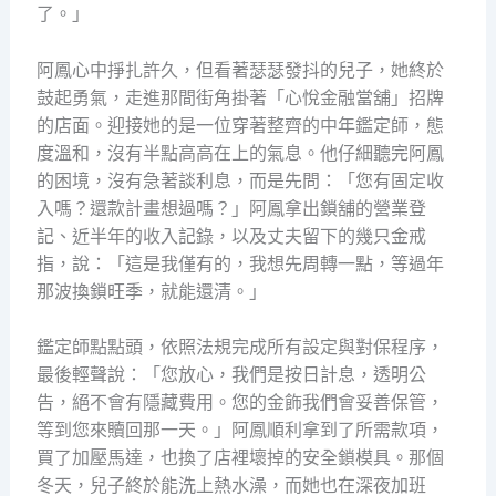
了。」
阿鳳心中掙扎許久，但看著瑟瑟發抖的兒子，她終於
鼓起勇氣，走進那間街角掛著「心悅金融當舖」招牌
的店面。迎接她的是一位穿著整齊的中年鑑定師，態
度溫和，沒有半點高高在上的氣息。他仔細聽完阿鳳
的困境，沒有急著談利息，而是先問：「您有固定收
入嗎？還款計畫想過嗎？」阿鳳拿出鎖舖的營業登
記、近半年的收入記錄，以及丈夫留下的幾只金戒
指，說：「這是我僅有的，我想先周轉一點，等過年
那波換鎖旺季，就能還清。」
鑑定師點點頭，依照法規完成所有設定與對保程序，
最後輕聲說：「您放心，我們是按日計息，透明公
告，絕不會有隱藏費用。您的金飾我們會妥善保管，
等到您來贖回那一天。」阿鳳順利拿到了所需款項，
買了加壓馬達，也換了店裡壞掉的安全鎖模具。那個
冬天，兒子終於能洗上熱水澡，而她也在深夜加班