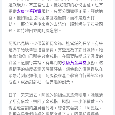
還款能力，有正當理由。像我知道的心悅金融，也有
提供
永康企業融資
服務，只要公司營運正常，評估適
宜，他們願意協助企業度過難關，而不是趁火打
劫。」那位客戶後來真的去諮詢，順利解決了貨款問
題，還特地回來向阿鳳道謝。
阿鳳也見過不少帶著祖傳金飾走進當舖的長輩。有些
是為了給晚輩籌措醫藥費，有些是為了節日週轉。她
總會想起自己那幾只金戒指，在需要時變成了溫暖的
資金。這個行業裡，有專門的
永康黃金典當
服務，透
過精準的純度鑑定與時價評估，讓金飾的價值得以在
緊急時刻發揮作用。阿鳳後來甚至學會自行辨認金飾
成色，成為鎖舖裡一個有趣的副業。
日子一天天過去，阿鳳的鎖舖生意逐漸穩定。她還清
了所有借款，贖回了金戒指，還攢下一小筆積蓄。心
悅金融當舖的店員看到她，總會笑著說：「阿鳳姐，
您現在是我們這裡的模範客戶了。」阿鳳卻擺擺手：