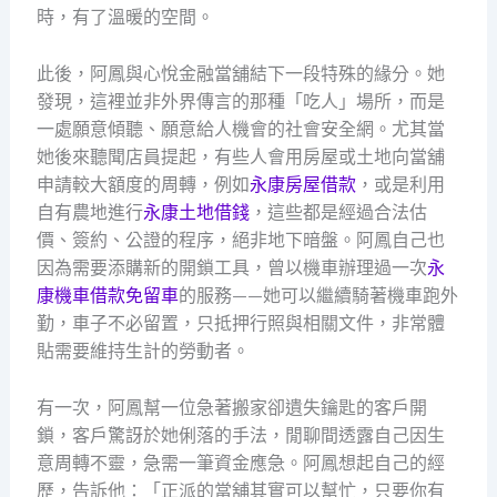
時，有了溫暖的空間。
此後，阿鳳與心悅金融當舖結下一段特殊的緣分。她
發現，這裡並非外界傳言的那種「吃人」場所，而是
一處願意傾聽、願意給人機會的社會安全網。尤其當
她後來聽聞店員提起，有些人會用房屋或土地向當舖
申請較大額度的周轉，例如
永康房屋借款
，或是利用
自有農地進行
永康土地借錢
，這些都是經過合法估
價、簽約、公證的程序，絕非地下暗盤。阿鳳自己也
因為需要添購新的開鎖工具，曾以機車辦理過一次
永
康機車借款免留車
的服務——她可以繼續騎著機車跑外
勤，車子不必留置，只抵押行照與相關文件，非常體
貼需要維持生計的勞動者。
有一次，阿鳳幫一位急著搬家卻遺失鑰匙的客戶開
鎖，客戶驚訝於她俐落的手法，閒聊間透露自己因生
意周轉不靈，急需一筆資金應急。阿鳳想起自己的經
歷，告訴他：「正派的當舖其實可以幫忙，只要你有