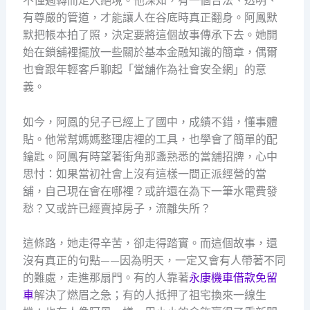
不懂週轉而走入絕境。他深知，有一個合法、透明、
有尊嚴的管道，才能讓人在谷底時真正翻身。阿鳳默
默把帳本拍了照，決定要將這個故事傳承下去。她開
始在鎖舖裡擺放一些關於基本金融知識的簡章，偶爾
也會跟年輕客戶聊起「當舖作為社會安全網」的意
義。
如今，阿鳳的兒子已經上了國中，成績不錯，懂事體
貼。他常幫媽媽整理店裡的工具，也學會了簡單的配
鑰匙。阿鳳有時望著街角那盞熟悉的當舖招牌，心中
思忖：如果當初社會上沒有這樣一間正派經營的當
舖，自己現在會在哪裡？或許還在為下一筆水電費發
愁？又或許已經賣掉房子，流離失所？
這條路，她走得辛苦，卻走得踏實。而這個故事，還
沒有真正的句點——因為明天，一定又會有人帶著不同
的難處，走進那扇門。有的人靠著
永康機車借款免留
車
解決了燃眉之急；有的人抵押了祖宅換來一線生