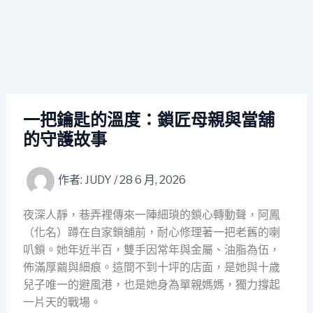
一把鑰匙的溫度：鎖匠母親與當舖
的守護故事
作者:
JUDY
/
28 6 月, 2026
夜深人靜，巷弄裡傳來一陣細瑣的鎖心轉動聲，阿鳳
（化名）蹲在自家鎖舖前，耐心修理著一把老舊的喇
叭鎖。她年近半百，雙手因常年與金屬、油脂為伍，
佈滿厚繭與細痕。這間不到十坪的店面，是她與十歲
兒子唯一的避風港，也是她身為單親媽媽，獨力撐起
一片天的戰場。