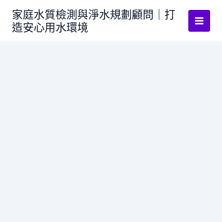
跳
家庭水質檢測與淨水規劃顧問｜打
至
造安心用水環境
主
要
內
容