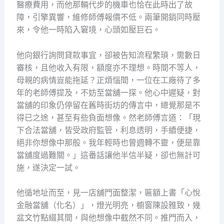
醫療費用，而他那輛代步的機車也恰在此時出了故
障，引擎異響，維修師傅報價不低。兩筆開銷同時壓
來，令他一時陷入窘境，心頭如壓巨石。
他向銀行詢問貸款事宜，卻被告知流程繁瑣，需數日
審核，且他收入有限，額度亦不理想。時間不等人，
母親的病情豈能拖延？正煩惱間，一位在工廠待了多
年的老師傅提及，不妨至當舖一探。他心中遲疑，對
當舖的印象仍停留在舊時街坊的傳言中，總覺那是不
得已之途，甚至有些負面想像。然老師傅言道：「現
下合法當舖，皆受政府監管，利息透明，手續便捷，
絕非你想像中那般。我年輕時也曾週轉不靈，便是靠
當舖度過難關。」這番話讓他半信半疑，卻也無計可
施，遂決定一試。
他循地址而至，見一店舖門面整潔，匾額上書「心悅
金融當舖（化名）」，燈光明亮，櫥窗陳設雅致，幾
盆文竹點綴其間，與他想像中截然不同。推門而入，