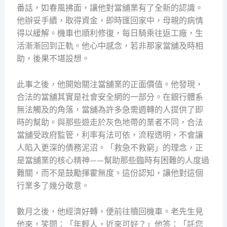
番話，如春風拂面，讓他對當舖業有了全新的認識。
他辦妥手續，取得資金，即時匯回家中，母親的病情
得以緩解。機車也順利修復，每日騎乘往返工廠，生
活漸漸回到正軌。他心中感念，若非那家當舖及時相
助，後果不堪設想。
此事之後，他開始關注當舖業的正面價值。他發現，
合法的當舖其實是社會安全網的一部分。在銀行體系
無法觸及的角落，當舖為許多急需週轉的人提供了即
時的幫助。與那些遊走於灰色地帶的業者不同，合法
當舖受政府監管，利率有法可依，流程透明，不會讓
人陷入更深的債務泥沼。「救急不救窮」的理念，正
是當舖業的核心精神——幫助那些臨時有困難的人度過
難關，而不是鼓勵揮霍無度。這份認知，讓他對這個
行業多了幾分敬意。
數月之後，他經濟好轉，便前往贖回機車。老先生見
他來，笑問：「年輕人，近來可好？」他答：「託您