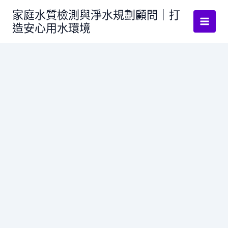
跳
家庭水質檢測與淨水規劃顧問｜打
至
造安心用水環境
主
要
內
容