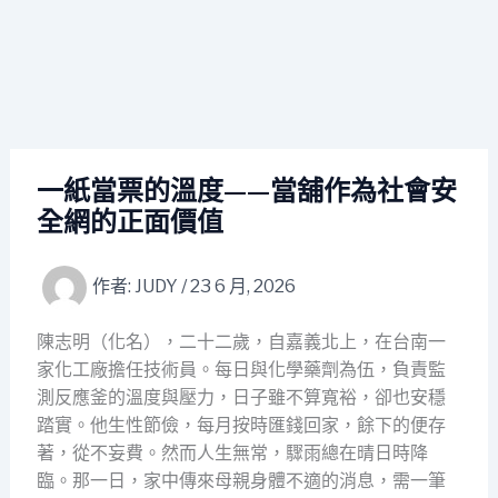
一紙當票的溫度——當舖作為社會安
全網的正面價值
作者:
JUDY
/
23 6 月, 2026
陳志明（化名），二十二歲，自嘉義北上，在台南一
家化工廠擔任技術員。每日與化學藥劑為伍，負責監
測反應釜的溫度與壓力，日子雖不算寬裕，卻也安穩
踏實。他生性節儉，每月按時匯錢回家，餘下的便存
著，從不妄費。然而人生無常，驟雨總在晴日時降
臨。那一日，家中傳來母親身體不適的消息，需一筆