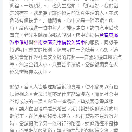
的福，一切順利。」老先生點頭：「那就好。我們當
舖的存在，就是為了讓你們這些認真生活的人，在跌
倒時有個扶手。」他聞言，心中又是一陣溫暖。此
時，店內走進一位中年人，神情焦慮，詢問汽車借款
事宜。老先生轉頭向那人說明，店中亦提供
台南東區
汽車借錢
與
台南東區汽車借款免留車
的服務，同樣秉
持透明、專業的原則。陳志明在一旁聽著，心想，這
便是當舖作为社會安全網的寫照——無論是機車還是汽
車，無論金額大小，只要合乎法規，當舖都願意在人
們急需時伸以援手。
他想，若人人皆能理解當舖的真義，便不會再以有色
眼鏡視之。合法當舖不是什麼龍潭虎穴，而是社會中
不可或缺的一環。它像一座橋樑，連接著急需與緩
解，讓人在困境中看見希望。尤其對於像他這樣的年
輕勞工，在信用紀錄尚未建立、銀行貸款不易取得之
時，當舖提供了另一條可行的路徑。這條路徑不是捷
徑，而是救急的通道，讓人能在短暫的困頓之後，重