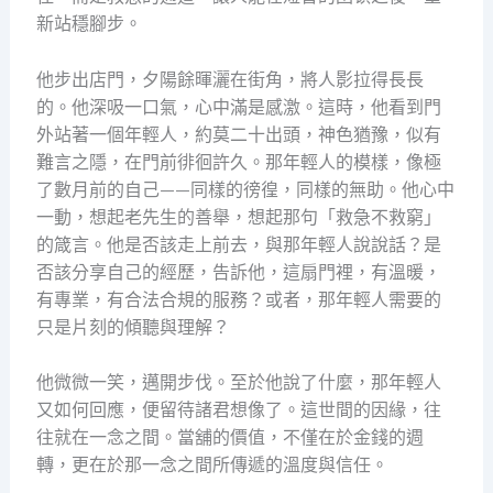
新站穩腳步。
他步出店門，夕陽餘暉灑在街角，將人影拉得長長
的。他深吸一口氣，心中滿是感激。這時，他看到門
外站著一個年輕人，約莫二十出頭，神色猶豫，似有
難言之隱，在門前徘徊許久。那年輕人的模樣，像極
了數月前的自己——同樣的徬徨，同樣的無助。他心中
一動，想起老先生的善舉，想起那句「救急不救窮」
的箴言。他是否該走上前去，與那年輕人說說話？是
否該分享自己的經歷，告訴他，這扇門裡，有溫暖，
有專業，有合法合規的服務？或者，那年輕人需要的
只是片刻的傾聽與理解？
他微微一笑，邁開步伐。至於他說了什麼，那年輕人
又如何回應，便留待諸君想像了。這世間的因緣，往
往就在一念之間。當舖的價值，不僅在於金錢的週
轉，更在於那一念之間所傳遞的溫度與信任。