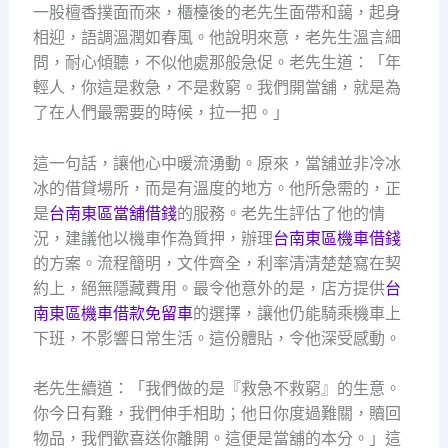
一股檀香撲面而來，櫃檯後的老先生面帶和藹，起身
相迎，語調溫潤如春風。他說明來意，老先生溫言細
問，耐心傾聽，不似他處那般急促。老先生道：「年
輕人，你這是救急，不是救窮。我們開當舖，就是為
了在人們最需要的時候，拉一把。」
這一句話，讓他心中暖流湧動。原來，當舖並非冷冰
冰的借貸場所，而是有溫度的地方。他所急需的，正
是
台南東區當舖借錢
的服務。老先生評估了他的情
況，建議他以機車作為質押，辦理
台南東區機車借錢
的方案。流程簡明，文件齊全，利率清清楚楚寫在契
約上，絕無隱藏費用。最令他意外的是，店方提供
台
南東區機車借款免留車
的選擇，讓他仍能騎乘機車上
下班，不影響日常生活。這份體貼，令他深受感動。
老先生續道：「我們做的是『救急不救窮』的生意。
你今日有難，我們伸手相助；他日你度過難關，贖回
物品，我們歡喜送你離開。這便是當舖的本分。」這