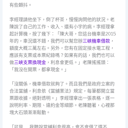
有些顫抖。
李經理請他坐下，倒了杯茶，慢慢詢問他的狀況。老
陳說了自己的工作、收入、還有小宇的病。李經理拿
起計算機，按了幾下：「陳大哥，您這台機車是2015
年的，車況還不錯，我們可以幫您辦
三峽機車借款
，
額度大概三萬左右。另外，您有在固定接水電工程，
應該有支票或本票紀錄嗎？如果有的話，我們也可以
做
三峽支票換現金
，利息會更低。」老陳搖搖頭：
「我沒在開票，都拿現金。」
「沒關係，機車借款就夠了。而且我們是政府立案的
合法當舖，利息依《當舖業法》規定，每筆都開立當
票跟收據，絕對透明。」李經理拿出一張表格，逐一
說明利率、期限、違約金等細節。老陳聽著，心裡那
塊大石頭漸漸鬆動。
「可是……我聽說當舖利息很高，會不會借了還不