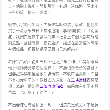
我。」老陳收好錢，走出當舖時，陽光正好打在招牌
上。他騎上機車，發動引擎，心想：這條路，原來不
只有絕望，還有一盞燈。
後來小宇順利出院，老陳也準時還清了借款。他特地
買了一盒水果去日上當舖道謝，李經理卻說：「別客
氣，我們只是做了該做的事。社會上每個人都可能碰
到急難，當舖就像一張安全網，讓您在最需要的時候
有個依靠，但最終還是要靠自己站起來。」
老陳點點頭，從那天起，他更拚命工作，也開始跟其
他水電師傅分享這個經驗：「不要怕去合法的當舖，
但要記得選那種會跟你講清楚、不收奇怪費用、而且
不會扣你車子的。像我去的這家，在
三峽當舖
裡算是
很正派的，還能辦
三峽汽車借款
，如果你有車子不想
留車，也可以問問他們。」
不過老陳也總會補上一句：「但這只是救急，不是長