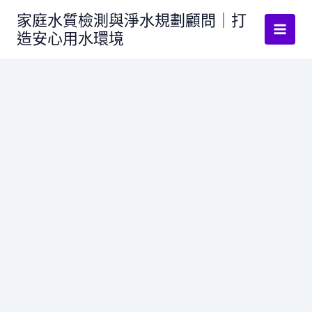
跳
家庭水質檢測與淨水規劃顧問｜打
至
造安心用水環境
主
要
內
容