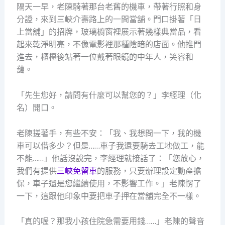
隔天一早，老陳騎著那台老舊的機車，帶著行照和身
分證，來到三峽介壽路上的一間當舖。門口掛著「日
上當舖」的招牌，玻璃櫥窗裡展示著幾樣典當品，看
起來乾淨明亮，不像電影裡那種陰暗的店面。他推門
進去，櫃檯後站著一位戴著眼鏡的中年人，笑容和
藹。
「先生您好，請問有什麼可以幫您的？」李經理（化
名）開口。
老陳搓著手，有些不安：「我、我想問一下，我的機
車可以借多少？但是……車子我還要騎去工地做工，能
不能……」他話沒說完，李經理就接話了：「您放心，
我們有提供
三峽免留車
的服務，只要辦理設定動產擔
保，車子還是您繼續使用，不影響工作。」老陳愣了
一下，這跟他印象中要把車子押在當舖完全不一樣。
「真的喔？那我小孩住院急需要用錢……」老陳的聲音