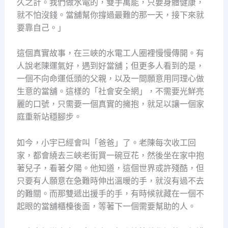
久之計。我們做水電的，雙手萬能，只要身體健康，
就不怕沒錢。當舖幫你撐過最難的那一天，接下來就
要靠自己。」
這個真實故事，在三峽的水電工人圈裡慢慢傳開。有
人說老陳運氣好，遇到好當舖；但更多人看到的是，
一個不向命運低頭的父親，以及一間願意用同理心做
生意的當舖。這樣的「社會安全網」，不需要光鮮亮
麗的口號，只需要一個真實的擁抱，就足以讓一個家
庭重新站穩腳步。
如今，小宇已經會叫「爸爸」了。老陳每次收工回
家，都會繞去三峽老街買一碗豆花，然後坐在家中抱
著兒子，看著夕陽。他知道，這個世界或許殘酷，但
只要有人願意在急難時伸出溫暖的手，就沒有過不去
的難關。而那雙遞出援手的手，有時候就藏在一個不
起眼的當舖櫃檯後面，等著下一個需要幫助的人。