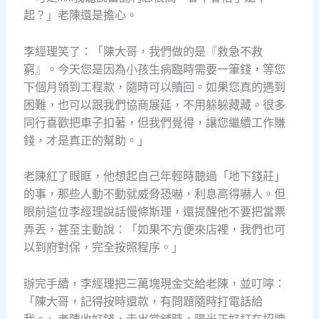
起？」老陳還是擔心。
李經理笑了：「陳大哥，我們做的是『救急不救
窮』。今天您是因為小孩生病臨時需要一筆錢，等您
下個月領到工程款，隨時可以贖回。如果您真的遇到
困難，也可以跟我們協商展延，不用躲躲藏藏。很多
同行喜歡把車子扣著，但我們覺得，讓您繼續工作賺
錢，才是真正的幫助。」
老陳紅了眼眶，他想起自己年輕時聽過「地下錢莊」
的事，那些人動不動就威脅恐嚇，利息高得嚇人。但
眼前這位李經理說話慢條斯理，還提醒他不要把當票
弄丟，甚至主動說：「如果不方便來店裡，我們也可
以到府對保，完全按照程序。」
辦完手續，李經理把三萬塊現金交給老陳，並叮嚀：
「陳大哥，記得按時還款，有問題隨時打電話給