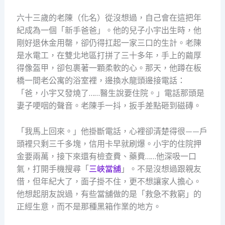
六十三歲的老陳（化名）從沒想過，自己會在這把年
紀成為一個「新手爸爸」。他的兒子小宇出生時，他
剛好退休金用罄，卻仍得扛起一家三口的生計。老陳
是水電工，在雙北地區打拼了三十多年，手上的繭厚
得像盔甲，卻包裹著一顆柔軟的心。那天，他蹲在板
橋一間老公寓的浴室裡，邊換水龍頭邊接電話：
「爸，小宇又發燒了……醫生說要住院。」電話那頭是
妻子哽咽的聲音。老陳手一抖，扳手差點砸到磁磚。
「我馬上回來。」他掛斷電話，心裡卻清楚得很——戶
頭裡只剩三千多塊，信用卡早就刷爆。小宇的住院押
金要兩萬，接下來還有檢查費、藥費……他深吸一口
氣，打開手機搜尋「
三峽當舖
」。不是沒想過跟親友
借，但年紀大了，面子掛不住，更不想讓家人擔心。
他想起朋友說過，有些當舖做的是「救急不救窮」的
正經生意，而不是那種黑箱作業的地方。