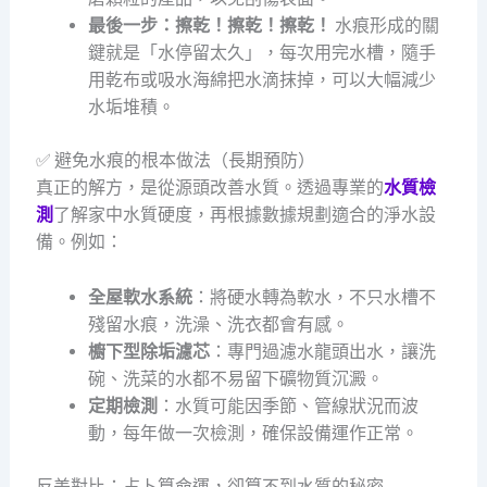
最後一步：擦乾！擦乾！擦乾！
水痕形成的關
鍵就是「水停留太久」，每次用完水槽，隨手
用乾布或吸水海綿把水滴抹掉，可以大幅減少
水垢堆積。
✅ 避免水痕的根本做法（長期預防）
真正的解方，是從源頭改善水質。透過專業的
水質檢
測
了解家中水質硬度，再根據數據規劃適合的淨水設
備。例如：
全屋軟水系統
：將硬水轉為軟水，不只水槽不
殘留水痕，洗澡、洗衣都會有感。
櫥下型除垢濾芯
：專門過濾水龍頭出水，讓洗
碗、洗菜的水都不易留下礦物質沉澱。
定期檢測
：水質可能因季節、管線狀況而波
動，每年做一次檢測，確保設備運作正常。
反差對比：占卜算命運，卻算不到水質的秘密