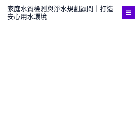
跳
家庭水質檢測與淨水規劃顧問｜打造
至
安心用水環境
主
要
內
容