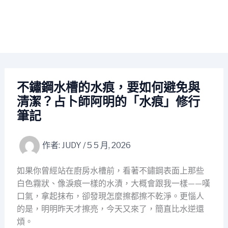
不鏽鋼水槽的水痕，要如何避免與
清潔？占卜師阿明的「水痕」修行
筆記
作者:
JUDY
/
5 5 月, 2026
如果你曾經站在廚房水槽前，看著不鏽鋼表面上那些
白色霧狀、像淚痕一樣的水漬，大概會跟我一樣——嘆
口氣，拿起抹布，卻發現怎麼擦都擦不乾淨。更惱人
的是，明明昨天才擦亮，今天又來了，簡直比水逆還
煩。