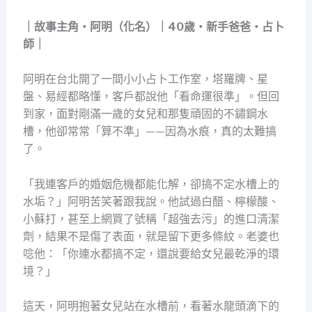
｜故事主角・阿明（化名）｜40歲・新手爸爸・占卜
師｜
阿明在台北開了一間小小占卜工作室，塔羅牌、星
盤、易經都略懂，客戶都說他「看命運很準」。但回
到家，面對剛滿一歲的女兒和那隻頑固的不鏽鋼水
槽，他卻常常「算不準」——因為水痕，真的太難搞
了。
「我連客戶的婚姻危機都能化解，卻搞不定水槽上的
水垢？」阿明苦笑著跟我說。他試過白醋、檸檬酸、
小蘇打，甚至上網買了號稱「超強去污」的進口清潔
劑，結果不是傷了表面，就是留下更多條紋。老婆也
唸他：「你連水都搞不定，還說要給女兒最乾淨的環
境？」
這天，阿明抱著女兒站在水槽前，看著水龍頭滴下的