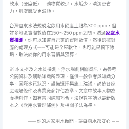
軟水（硬度低）｜礦物質較少，水垢少，清潔更省
力，肌膚感受更滑順。
台灣自來水法規規定飲用水硬度上限為300 ppm，但
許多地區實際數值在150～250 ppm之間。透過
家庭水
質檢測
，你可以知道自己家的實際數值，然後選擇對
應的處理方式——可能是全屋軟化，也可能是櫥下除
垢，取決於你的用水習慣與預算。
※ 本文提及之水質檢測、淨水規劃相關資訊，為參考
公開資料及網路知識所整理，僅供一般參考與知識分
享。實際水質狀況、設備選擇與施工建議，請依各家
庭現場條件及專業廠商評估為準。文章中故事人物為
虛構創作，如有雷同純屬巧合。法規數字請以最新版
本之《飲用水管理條例》及相關子法為準。
—— 你的居家用水顧問・讓每滴水都安心 ——