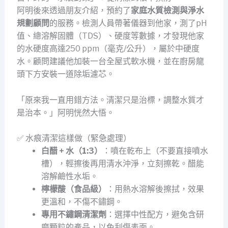
阿明後來透過朋友介紹，預約了
家庭水質檢測與淨水
規劃顧問
的服務。檢測人員帶著儀器到他家，測了pH
值、總溶解固體（TDS）、硬度等數據，才發現他家
的水硬度高達250 ppm（毫克/公升），屬於中硬度
水。顧問建議他加裝一台全屋式軟水機，並在廚房龍
頭下方安裝一道除垢濾芯。
「原來我一直用錯方法。清潔只是治標，調整水質才
是治本。」阿明恍然大悟。
✅ 水痕清潔這樣做（緊急處理）
白醋 + 水（1:3）
：噴在乾布上（不要直接噴水
槽），輕擦後再用清水沖淨，立刻擦乾。醋能
溶解鹼性水垢。
檸檬酸（食品級）
：用熱水溶解後擦拭，效果
更溫和，不傷不鏽鋼。
專用不鏽鋼清潔劑
：選擇中性配方，避免含研
磨顆粒的產品，以免刮傷表面。