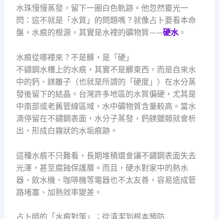
水珠慢慢蒸發，留下一圈白色軌跡。他忽然靈光一
閃：這不就是「水質」的問題嗎？就像占卜要看本命
盤，水痕的根源，其實是水裡的礦物質——
硬水
。
水痕從哪裡來？不是髒，是「硬」
不鏽鋼水槽上的水痕，其實不是髒東西，而是自來水
中的鈣、鎂離子（也就是所謂的「硬度」）在水分蒸
發後留下的結晶。台灣許多地區的水質偏硬，尤其是
中南部或老舊管線區域，水中礦物質含量較高。當水
滴停留在不鏽鋼表面，水分子蒸發，鈣鎂鹽類就會析
出，形成白霧狀的水垢痕跡。
這種水痕不只難看，長期堆積還會讓不鏽鋼表面失去
光澤，甚至腐蝕保護層。而且，硬水對家中的熱水
器、飲水機、咖啡機等電器也不太友善，容易造成管
路堵塞、加熱效率變差。
占卜師的「水痕對策」：從清潔到根本預防