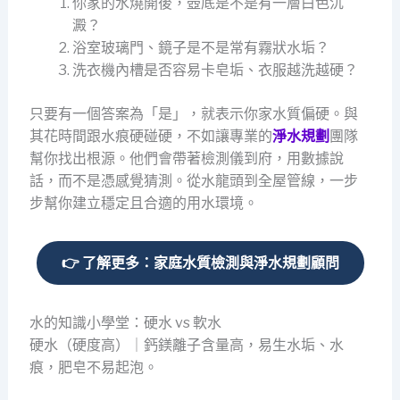
你家的水燒開後，壺底是不是有一層白色沉
澱？
浴室玻璃門、鏡子是不是常有霧狀水垢？
洗衣機內槽是否容易卡皂垢、衣服越洗越硬？
只要有一個答案為「是」，就表示你家水質偏硬。與
其花時間跟水痕硬碰硬，不如讓專業的
淨水規劃
團隊
幫你找出根源。他們會帶著檢測儀到府，用數據說
話，而不是憑感覺猜測。從水龍頭到全屋管線，一步
步幫你建立穩定且合適的用水環境。
👉 了解更多：家庭水質檢測與淨水規劃顧問
水的知識小學堂：硬水 vs 軟水
硬水（硬度高）｜鈣鎂離子含量高，易生水垢、水
痕，肥皂不易起泡。