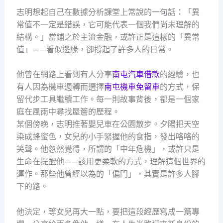
志明想起自己在數據分析課堂上常說的一句話：「異
常值不一定是錯誤，它可能代表一個我們尚未理解的
結構。」當鋪之於主流金融，或許正是這樣的「異常
值」——看似邊緣，卻撐起了許多人的日常。
他曾在網路上看到有人分享
南屯汽車借款
的經驗，也
有人因為機車週轉而選擇
南屯機車免留車
的方式，保
留代步工具繼續工作。每一則故事背後，都是一個家
庭在風雨中尋找屋簷的歷程。
某個傍晚，志明推著嬰兒車在公園散步。夕陽把天空
染成蜂蜜色，女兒的小手緊握他的食指，發出咯咯的
笑聲。他忽然覺得，所謂的「中年危機」，或許只是
生命在提醒他——該用更柔軟的方式，理解這個世界的
運作。那些他曾經以為的「偏門」，其實是許多人腳
下的路。
他決定，等女兒再大一點，要把這段經歷寫成一篇專