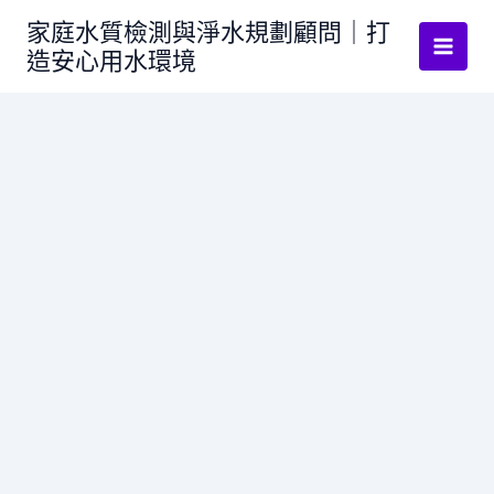
跳
家庭水質檢測與淨水規劃顧問｜打
至
造安心用水環境
主
要
內
容