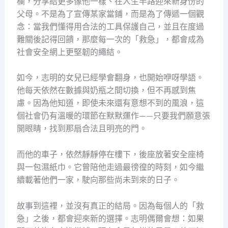
欄，分享給更多像他一樣、在人生半路迎來新身份的
父母。不是為了宣傳某家當鋪，而是為了傳遞一個觀
念：當我們懂得用合法的工具保護自己，並且在度過
難關後記得回饋，那麼每一次的「救急」，都會成為
社會安全網上更堅韌的繩結。
如今，志明的女兒已經學會翻身，也開始咿呀學語。
他每天依然在數據與奶瓶之間切換，但不再感到焦
慮。因為他知道，即使未來還有意想不到的風浪，這
個社會仍有溫暖的環節在默默運作——只要我們願意張
開眼睛，找到那扇合法且明亮的門。
而他的車子，依然靜靜停在樓下，後座放著安全座椅
與一包濕紙巾。它曾陪他走過最徬徨的時刻，如今繼
續載著他們一家，駛向那些尚未到來的日子。
故事到這裡，並沒有真正的結局。因為每個人的「救
急」之後，都會迎來新的選擇。志明偶爾會想：如果