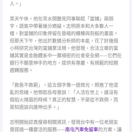
人。」
某天午休，他在茶水間聽見同事聊起「當鋪」兩個
字，語氣中帶著幾分猶疑。志明原本和大多數人一
樣，對當鋪的印象停留在昏暗的櫃檯與刻板的畫面。
但那天下午，他出於數據分析師的本能，花了好幾個
小時研究台灣的當鋪業法規。他發現，合法立案的當
鋪其實是金融體系中一層細密的社會安全網——它們在
銀行不願意伸手的地方，提供有尊嚴、有規範的短期
週轉服務。
「救急不救窮」，這五個字像一道微光，照進了他混
亂的思緒。他想起岳母曾說：「人活在世上，誰沒有
個焰火燒眉的時候？真正的智慧，不是從不跌倒，而
是知道該向誰伸出手。」
志明開始認真搜尋相關資訊，發現台中有一位老朋友
曾提過一種靈活的服務——
南屯汽車免留車
的方案，讓