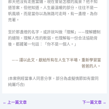
那天他沒有走進當鋪，現在會是怎樣的風景？他不知
道答案，但他知道，人生最溫暖的部分，往往不是一
帆風順，而是當你以為無路可走時，有一盞燈，為你
亮著。
至於那盞燈的名字，或許就叫做「理解」——理解體制
的縫隙，理解人性的軟弱，也理解每一份合法協助背
後，都藏著一句話：「你不是一個人。」
—— 謹以此文，獻給所有在人生下半場，重新學習當
爸爸的人。
(本案例經當事人同意分享，部分為虛擬情節如有雷同
純屬巧合)
←
上一篇文章
下一篇文章
→