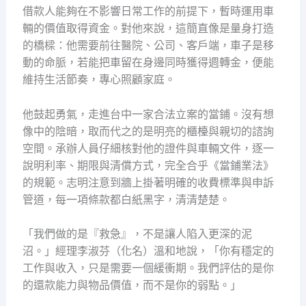
借款人能夠在不影響日常工作的前提下，暫時運用車
輛的價值取得資金。對他來說，這簡直像是量身打造
的橋樑：他需要前往醫院、公司、客戶端，車子是移
動的命脈，若能把車留在身邊同時獲得週轉金，便能
維持生活節奏，專心照顧家庭。
他鼓起勇氣，走進台中一家合法立案的當鋪。沒有想
像中的陰暗，取而代之的是明亮的櫃檯與親切的諮詢
空間。承辦人員仔細核對他的證件與車輛文件，逐一
說明利率、期限與清償方式，完全合乎《當鋪業法》
的規範。志明注意到牆上掛著明確的收費標準與申訴
管道，每一項條款都白紙黑字，清清楚楚。
「我們做的是『救急』，不是讓人陷入更深的泥
沼。」經理李淑芬（化名）溫和地說，「你有穩定的
工作與收入，只是需要一個緩衝期。我們評估的是你
的還款能力與物品價值，而不是你的弱點。」