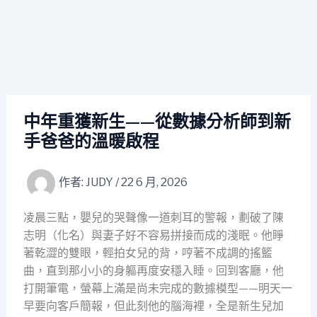
中年重獲新生——從數據分析師到新
手爸爸的溫暖啟程
作者:
JUDY
/
22 6 月, 2026
凌晨三點，嬰兒的哭聲像一道刺耳的警報，劃破了陳
志明（化名）與妻子好不容易拼接而成的淺眠。他睜
著乾澀的雙眼，輕拍女兒的背，哼著不成調的搖籃
曲，直到那小小的身軀再度安穩入睡。回到客廳，他
打開筆電，螢幕上滿是尚未完成的數據模型——明天一
早要向客戶簡報，但此刻他的腦海裡，全是新生兒加