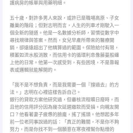
護病房的帳單與用藥明細。
五十歲，對許多男人來說，或許已是職場高原、子女
離巢的階段；但對志明而言，人生的列車才剛駛入一
個全新的隧道。他是一名數據分析師，習慣從數字中
尋找規律與答案。然而，女兒早產所帶來的醫療開
銷，卻遠遠超出了他精算過的範圍。保險給付有限，
積蓄如流水般消散，而信用卡的循環利息像藤蔓般纏
上他的日常。他第一次感受到，有些困境，不是靠報
表或邏輯就能解開的。
「我不是不想負責，而是我需要一個『撐過去』的方
法。」志明在心裡這樣告訴自己。
銀行的貸款方案他研究過，但審核流程曠日廢時，而
且他的信用評分因為幾次延遲繳款而受損。向親友開
口？他看著妻子疲憊的臉龐，搖了搖頭。他想起多年
前一位老同事說過的話：「真正的難關，不是你不夠
努力，而是你找不到一個願意在寒夜裡幫你點燈的