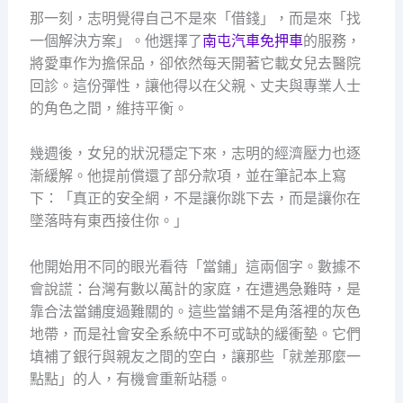
那一刻，志明覺得自己不是來「借錢」，而是來「找
一個解決方案」。他選擇了
南屯汽車免押車
的服務，
將愛車作为擔保品，卻依然每天開著它載女兒去醫院
回診。這份彈性，讓他得以在父親、丈夫與專業人士
的角色之間，維持平衡。
幾週後，女兒的狀況穩定下來，志明的經濟壓力也逐
漸緩解。他提前償還了部分款項，並在筆記本上寫
下：「真正的安全網，不是讓你跳下去，而是讓你在
墜落時有東西接住你。」
他開始用不同的眼光看待「當鋪」這兩個字。數據不
會說謊：台灣有數以萬計的家庭，在遭遇急難時，是
靠合法當鋪度過難關的。這些當鋪不是角落裡的灰色
地帶，而是社會安全系統中不可或缺的緩衝墊。它們
填補了銀行與親友之間的空白，讓那些「就差那麼一
點點」的人，有機會重新站穩。