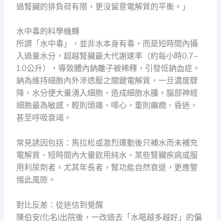
過腎臟的排負荷有限，更沒留意電解質的平衡。」
水中毒的科學機轉
所謂「水中毒」，並非水本身有毒，而是短時間內攝
入過量水分，超越腎臟最大代謝速率（約每小時0.7–
1.0公升），導致體內鈉離子被稀釋，引發低鈉血症。
鈉為維持細胞內外滲透壓之關鍵電解質，一旦濃度驟
降，水分便大量湧入細胞，造成細胞水腫。腦部神經
細胞最為敏感，輕則頭痛、噁心，重則癲癇、昏迷，
甚至呼吸衰竭。
常見誘因包括：馬拉松或激烈運動後只補水而未補充
電解質、短時間內大量飲用純水、某些腎臟疾病或服
用利尿劑者。尤其年長者，腎功能自然衰退，更應警
惕此風險。
對比反差：從迷信到覺醒
陳伯安(化名)出院後，一改過去「水喝越多越好」的偏