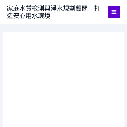
跳
家庭水質檢測與淨水規劃顧問｜打
至
造安心用水環境
主
要
內
容