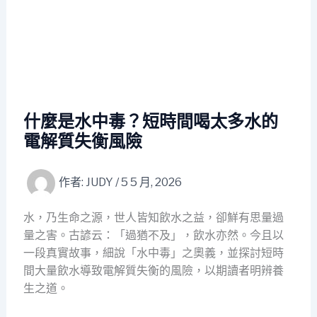
什麼是水中毒？短時間喝太多水的
電解質失衡風險
作者:
JUDY
/
5 5 月, 2026
水，乃生命之源，世人皆知飲水之益，卻鮮有思量過
量之害。古諺云：「過猶不及」，飲水亦然。今且以
一段真實故事，細說「水中毒」之奧義，並探討短時
間大量飲水導致電解質失衡的風險，以期讀者明辨養
生之道。