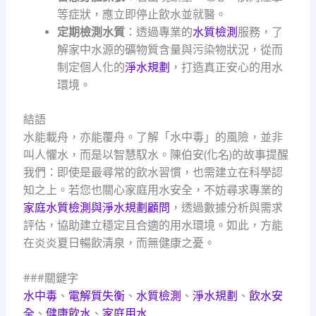
等症狀，應立即停止飲水並就醫。
定期檢測水質
：透過專業的
水質檢測
服務，了
解家中水源的礦物質含量與污染物狀況，從而
制定個人化的
淨水規劃
，打造真正安心的用水
環境。
結語
水能載舟，亦能覆舟。了解「水中毒」的風險，並非
叫人懼水，而是以智慧馭水。陳伯安(化名)的故事提醒
我們：即使是最尋常的飲水習慣，也需建立在科學認
知之上。若您也關心家庭用水安全，不妨尋求專業的
家庭水質檢測與淨水規劃顧問
，透過數據分析與需求
評估，協助建立穩定且合適的用水環境。如此，方能
在炎炎夏日暢飲清泉，而無健康之憂。
###關鍵字
水中毒
、
電解質失衡
、
水質檢測
、
淨水規劃
、
飲水安
全
、
健康飲水
、
家庭用水