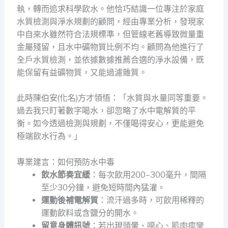
執，轉而追求科學飲水。他恰巧結識一位專注於家庭
水質檢測與淨水規劃的顧問，經由專業分析，發現家
中自來水雖然符合法規標準，但管線老舊導致微量重
金屬殘留，且水中礦物質比例不均。顧問為他進行了
全戶水質檢測，並依據數據推薦合適的淨水設備，既
能保留有益礦物質，又能過濾雜質。
此時陳伯安(化名)方才領悟：「水質與水量同等重要。
過去我只盯著數字喝水，卻忽略了水中電解質的平
衡。如今透過檢測與規劃，不僅喝得安心，更能避免
極端飲水行為。」
專業建言：如何預防水中毒
飲水節奏宜緩
：每次飲用200–300毫升，間隔
至少30分鐘，避免短時間內猛灌。
運動後補電解質
：流汗過多時，可飲用稀釋的
運動飲料或含鹽分的開水。
留意身體訊號
：若出現頭暈、噁心、肌肉痙攣