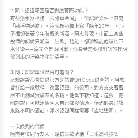
2. 聞：認證範圍是否對應實際功能？
有些淨水器標榜「去除重金屬」，但認證文件上只寫
「懸浮物過濾」。這就像酒標上寫「陳年10年」，瓶
子裡卻裝著今年裝瓶的新酒。阿杰發現，市面上某些
設備的認證只涵蓋「生飲」功能，卻號稱能處理地下
水汙染——這完全是兩回事。消費者需要核對認證裡明
確列出的汙染物移除清單。
3. 問：認證單位是否可追溯？
正規認證都會提供官方網站或QR Code供查詢。阿杰
曾打給一家號稱「德國認證」的公司，對方支支吾吾
說不出測試實驗室的名稱。他當下就知道：這張「德
國認證」可能連德國人自己都沒聽過。侍酒師最忌諱
來路不明的酒莊，淨水認證同樣需要「產地透明」。
一次誤判的代價
阿杰有位同行友人，聽信某款號稱「日本高科技認