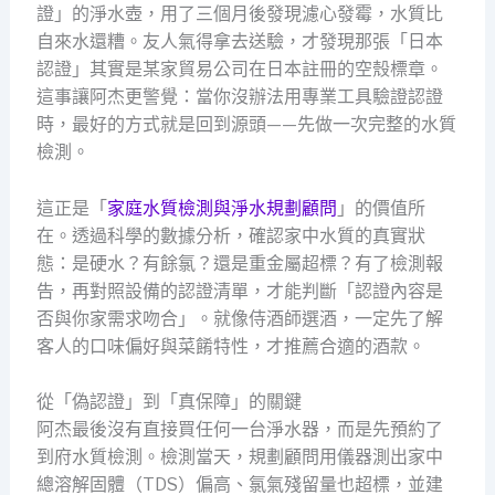
證」的淨水壺，用了三個月後發現濾心發霉，水質比
自來水還糟。友人氣得拿去送驗，才發現那張「日本
認證」其實是某家貿易公司在日本註冊的空殼標章。
這事讓阿杰更警覺：當你沒辦法用專業工具驗證認證
時，最好的方式就是回到源頭——先做一次完整的水質
檢測。
這正是「
家庭水質檢測與淨水規劃顧問
」的價值所
在。透過科學的數據分析，確認家中水質的真實狀
態：是硬水？有餘氯？還是重金屬超標？有了檢測報
告，再對照設備的認證清單，才能判斷「認證內容是
否與你家需求吻合」。就像侍酒師選酒，一定先了解
客人的口味偏好與菜餚特性，才推薦合適的酒款。
從「偽認證」到「真保障」的關鍵
阿杰最後沒有直接買任何一台淨水器，而是先預約了
到府水質檢測。檢測當天，規劃顧問用儀器測出家中
總溶解固體（TDS）偏高、氯氣殘留量也超標，並建