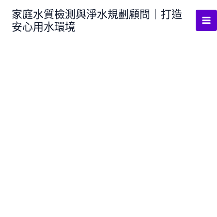
跳
家庭水質檢測與淨水規劃顧問｜打造
至
安心用水環境
主
要
內
容