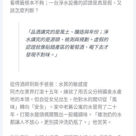
看標籤根本不夠；一台淨水設備的認證是真是假，又
該怎麼判斷？
「品酒講究的是風土、釀造與年份；淨
水講究的是源頭、檢測與規劃。虛假的
認證就像貼錯產區的葡萄酒，喝下去才
發現不對味。」
從侍酒師到新手爸爸：水質的敏感度
阿杰在業界打滾十五年，練就了用舌尖分辨礦泉水產
地的本領。但自從女兒出生，他對水的關切從「風
味」轉向「安全」。家中老舊公寓的水管用了二十
年，打開水龍頭偶爾飄出一股鐵鏽味。「連泡奶的水
都讓人不放心，更別提沖洗奶瓶了。」他苦笑。