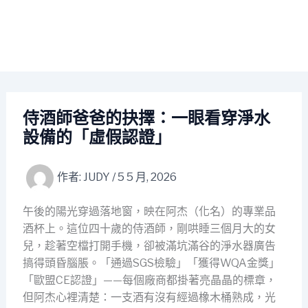
侍酒師爸爸的抉擇：一眼看穿淨水
設備的「虛假認證」
作者:
JUDY
/
5 5 月, 2026
午後的陽光穿過落地窗，映在阿杰（化名）的專業品
酒杯上。這位四十歲的侍酒師，剛哄睡三個月大的女
兒，趁著空檔打開手機，卻被滿坑滿谷的淨水器廣告
搞得頭昏腦脹。「通過SGS檢驗」「獲得WQA金獎」
「歐盟CE認證」——每個廠商都掛著亮晶晶的標章，
但阿杰心裡清楚：一支酒有沒有經過橡木桶熟成，光