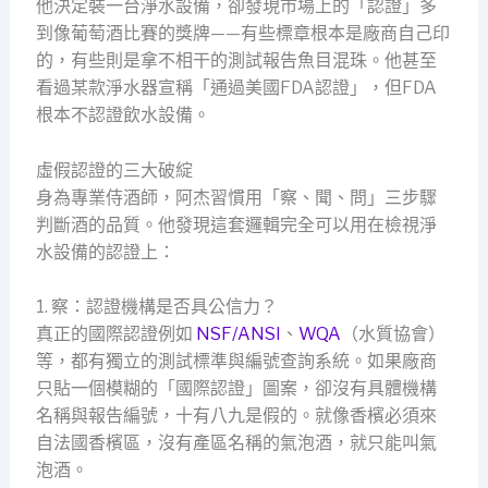
他決定裝一台淨水設備，卻發現市場上的「認證」多
到像葡萄酒比賽的獎牌——有些標章根本是廠商自己印
的，有些則是拿不相干的測試報告魚目混珠。他甚至
看過某款淨水器宣稱「通過美國FDA認證」，但FDA
根本不認證飲水設備。
虛假認證的三大破綻
身為專業侍酒師，阿杰習慣用「察、聞、問」三步驟
判斷酒的品質。他發現這套邏輯完全可以用在檢視淨
水設備的認證上：
1. 察：認證機構是否具公信力？
真正的國際認證例如
NSF/ANSI
、
WQA
（水質協會）
等，都有獨立的測試標準與編號查詢系統。如果廠商
只貼一個模糊的「國際認證」圖案，卻沒有具體機構
名稱與報告編號，十有八九是假的。就像香檳必須來
自法國香檳區，沒有產區名稱的氣泡酒，就只能叫氣
泡酒。