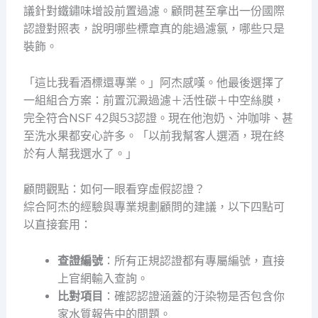
議針對鐵鏽味增設前置過濾。顧問甚至拿出一份國際
認證對照表，說明哪些標章真的能過濾氯，哪些只是
裝飾。
「這比我看酒標還專業。」阿杰感嘆。他最後選擇了
一組組合方案：前置沉澱過濾＋活性碳＋中空絲膜，
完全符合NSF 42與53認證。現在他泡奶、沖咖啡、甚
至洗水果都安心許多。「以前我幫客人選酒，現在終
於有人幫我選水了。」
顧問觀點：如何一眼看穿虛假認證？
綜合阿杰的經驗與專業規劃顧問的建議，以下四點可
以直接套用：
查證編號
：所有正規認證都有專屬編號，直接
上官網輸入查詢。
比對項目
：確認認證涵蓋的汙染物是否包含你
家水質報告中的問題。