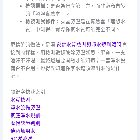
確認機構
：是否為獨立第三方，而非廠商自設
的「認證實驗室」。
檢視測試條件
：有些認證是在實驗室「理想水
質」中測得，實際你家水質可能完全不同。
更精確的做法，是讓
家庭水質檢測與淨水規劃顧問
直
接到府採樣，用檢測數據破除認證迷思。畢竟，一支
酒好不好喝，最終還是要開瓶才能知道；一套淨水設
備合不合用，也得先知道你家水龍頭流出來的是什
麼。
關鍵字快速索引
水質檢測
·
淨水設備認證
·
家庭淨水規劃
·
虛假認證判別
·
侍酒師用水
·
RO逆滲透
·