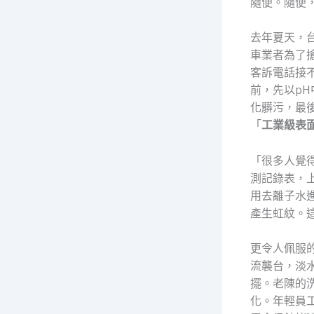
隨便。隨便
去年夏天，
車業者為了
客訴電話接
前，先以p
化髒污，最
「
工業級表
「很多人覺
測記錄表，
用去離子水
產生虹紋。
更令人佩服
流襲台，淡
擺。老陳的
化。年輕員