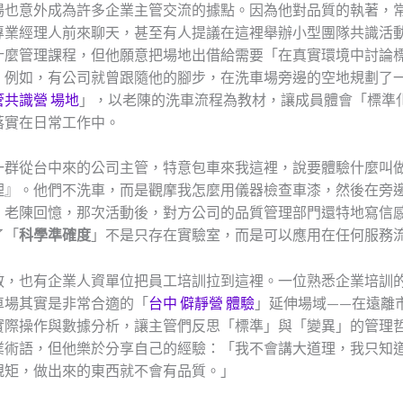
場也意外成為許多企業主管交流的據點。因為他對品質的執著，
專業經理人前來聊天，甚至有人提議在這裡舉辦小型團隊共識活
什麼管理課程，但他願意把場地出借給需要「在真實環境中討論
。例如，有公司就曾跟隨他的腳步，在洗車場旁邊的空地規劃了
共識營 場地
」，以老陳的洗車流程為教材，讓成員體會「標準
落實在日常工作中。
一群從台中來的公司主管，特意包車來我這裡，說要體驗什麼叫
理』。他們不洗車，而是觀摩我怎麼用儀器檢查車漆，然後在旁
」老陳回憶，那次活動後，對方公司的品質管理部門還特地寫信
了「
科學準確度
」不是只存在實驗室，而是可以應用在任何服務
散，也有企業人資單位把員工培訓拉到這裡。一位熟悉企業培訓
車場其實是非常合適的「
台中 僻靜營 體驗
」延伸場域——在遠離
實際操作與數據分析，讓主管們反思「標準」與「變異」的管理
業術語，但他樂於分享自己的經驗：「我不會講大道理，我只知
規矩，做出來的東西就不會有品質。」