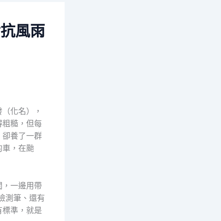
對抗風雨
發（化名），
得粗糙，但每
，卻養了一群
的車，在颱
閥，一邊用帶
檢測筆、還有
有標準，就是