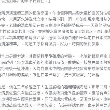
，就是對客戶的車不負責任。」
台灣遭遇連續三週的極端高溫，午後雷陣雨夾帶大量粉塵與酸性
搶快，只用清水沖洗就交車。結果不到一週，車漆出現水垢斑點
不完。老陳的洗車場卻在這波高溫中業績逆勢成長——因為他堅
H中性預洗劑軟化汙垢，並依據水質硬度調整清潔劑濃度，再用低
後才以精準的扇形角度沖淨。這個流程源自他四十年前在日本受
面清潔標準
」，每道工序都有溫度、壓力、時間的量化參數。
得洗車是體力活，其實是
科學準確度
的考驗。」老陳從鐵櫃裡拿
上面詳列了每次洗車前後的水質TDS值、酸鹼值、接觸角量測數
進行最後一道沖洗，因為自來水中的鈣鎂離子殘留會形成細微結
這種對細節的偏執，讓他在業界有了「洗車實驗室」的暱稱。
的是，他在三年前經歷了人生最嚴峻的
極端環境
考驗。那年二月
水清晨氣溫只有攝氏四度，冷風夾帶東北季風的鹽霧，讓所有戶
洗車場雖然有簡易遮雨棚，但低溫讓水管結冰、清潔劑結凍、車
工建議乾脆休息幾天，老陳卻說：「越是極端氣候，車子越需要