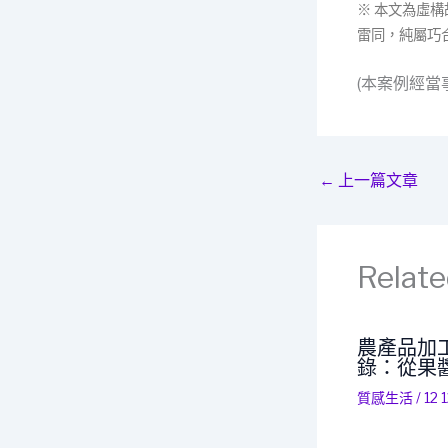
※ 本文為虛
雷同，純屬巧
(本案例經
←
上一篇文章
Relate
農產品加
錄：從果
質感生活
/
12 