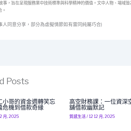
構故事，旨在呈現服務業中技術標準與科學精神的價值。文中人物、場域皆
合。
當事人同意分享，部分為虛擬情節如有雷同純屬巧合)
d Posts
工小哥的資金週轉笑忘
高空財務課：一位資深
醬危機到借款奇緣
舖借款幽默記
12 月, 2025
質感生活
/
12 12 月, 2025