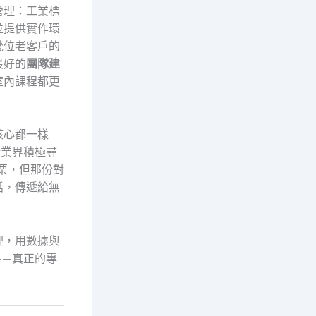
管理：工業標
並提供實作環
幾位老客戶的
最好的
團隊建
室內課程都更
核心都一樣
企業界積極尋
栗，但那份對
話，傳遞給無
裡，用數據與
——真正的專