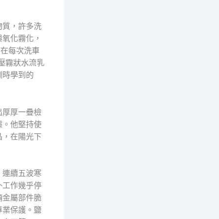
物質，許多洗
與氧化霧化，
持在每次洗車
壓霧狀水流乳
訓時學到的
出厚厚一疊檢
據。他堅持使
晶，在陽光下
，連續五波寒
外工作幾乎停
輛金屬部件脆
專業保護。鹽