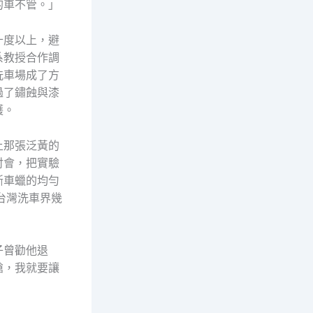
的車不管。」
十度以上，避
系教授合作調
洗車場成了方
過了鏽蝕與漆
護。
上那張泛黃的
討會，把實驗
斷車蠟的均勻
台灣洗車界幾
子曾勸他退
槍，我就要讓