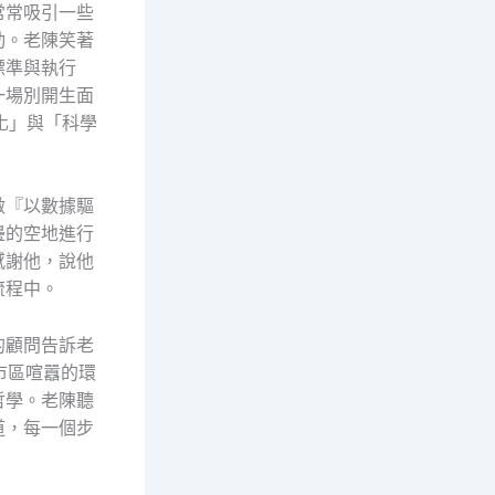
常常吸引一些
動。老陳笑著
標準與執行
一場別開生面
化」與「科學
做『以數據驅
邊的空地進行
感謝他，說他
流程中。
的顧問告訴老
市區喧囂的環
哲學。老陳聽
道，每一個步