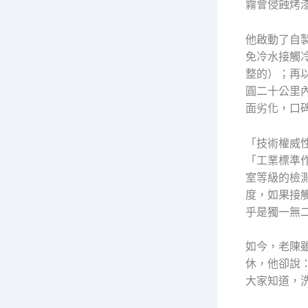
霧會侵蝕烤
他啟動了自
免冷水接觸
整的）；再
圓二十公里
面劣化，口
「技術權威
「工業標準
室等級的檢
度，如果接
乎是獨一無
如今，老陳
休，他卻說
大家知道，