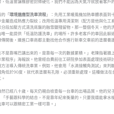
漆，低溫會讓橡膠密封條硬化，我們不能因為天氣冷就放著客戶
製的「
環境適應型洗車流程
」：先用工業暖風機加熱車體表面到
冷金屬造成熱應力裂紋；改用低溫專用清潔劑（配方是他與化工
以分段加壓方式清洗底盤的融雪鹽殘留物。那一整個冬天，他的
內唯一能提供「低溫防護洗車」的場所。許多老客戶的車因此躲
碑傳開後，連進口車商都主動找他合作進行新車交車前的塗層養
性不是靠嘴巴講出來的，是靠每一次的數據累積。」老陳指著牆
作業程序」海報說。他曾經自費前往工研院參加表面處理技術研
測方法導入傳統洗車業。例如，他會用「水滴接觸角測試」來判
觸角低於90度，就代表塗層有孔隙，必須重新處理。這種做法在
二。
雖然已經八十歲，每天仍親自檢查每一台車的出場品質。他的兒
：「手藝跟科學的結合，不是靠年紀來衡量的。只要我還能拿水
洗車可以跟精密工業一樣可靠。」