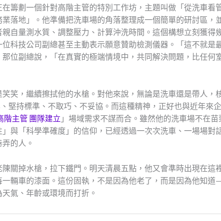
正在籌劃一個針對高階主管的特別工作坊，主題叫做「從洗車看
務業落地」。他準備把洗車場的角落整理成一個簡單的研討區，
者親自量測水質、調整壓力、計算沖洗時間。這個構想立刻獲得
一位科技公司副總甚至主動表示願意贊助檢測儀器。「這不就是
」那位副總說，「在真實的極端情境中，共同解決問題，比任何
」
是笑笑，繼續擦拭他的水槍。對他來說，無論是洗車還是帶人，
學、堅持標準、不取巧、不妥協。而這種精神，正好也與近年來
高階主管 團隊建立
」場域需求不謀而合。雖然他的洗車場不在苗
性」與「科學準確度」的信仰，已經透過一次次洗車、一場場對
巷弄的人。
老陳關掉水槍，拉下鐵門。明天清晨五點，他又會準時出現在這
每一輛車的漆面。這份固執，不是因為他老了，而是因為他知道
為天氣、年齡或環境而打折。