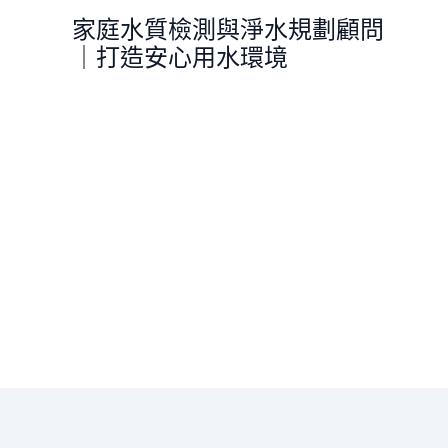
跳
家庭水質檢測與淨水規劃顧問
至
｜打造安心用水環境
主
要
內
容