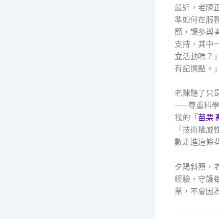
最近，老陳
準如何在服
節，讓參與
支持，其中
立
活動嗎？
有記憶點。
老陳聽了只
——尊重科
找的「
苗栗 
「技術權威
數走進這條
夕陽斜照，
經驗，守護
業，不會因