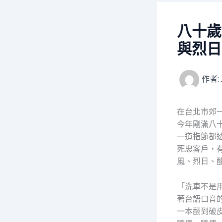
八十歲
與烈日
作者:
在台北市郊
今年剛滿八
一道指節都
死忠客戶，
風、烈日、
「洗車不是
著台語口音
一本翻到破