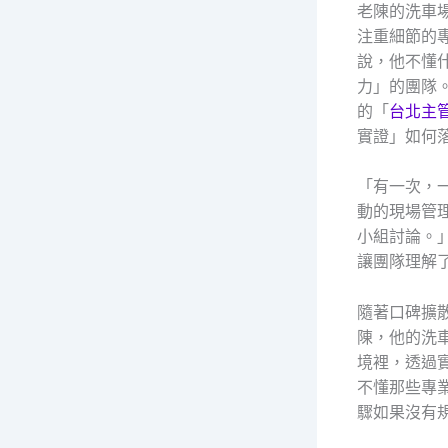
老陳的洗車
注重細節的
說，他不懂
力」的團隊
的「
台北主管
實證」如何
「有一次，
動的現場管
小組討論。
讓團隊理解
隨著口碑擴
陳，他的洗
境裡，透過
不懂那些專
驟如果沒有