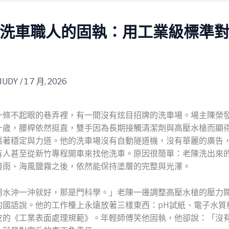
洗車職人的固執：用工業級標準
JUDY
/
1 7 月, 2026
一條不起眼的巷弄裡，有一間沒有炫目招牌的洗車場。場主陳榮
十歲，腰桿依然挺直，雙手因為長期接觸清潔劑與高壓水槍而顯
透著穩定與力道。他的洗車場沒有自動隧道機，沒有華麗的廣告
有人甚至從新竹專程開車來找他洗車。原因很簡單：老陳洗出來
酸雨、海風鹽霧之後，依然能保持塗層的完整與光澤。
用水沖一沖就好，那是門科學。」老陳一邊調整高壓水槍的壓力
的國語說。他的工作檯上永遠放著三樣東西：pH試紙、電子水質
皮的《工業表面處理規範》。年輕師傅笑他固執，他卻說：「沒