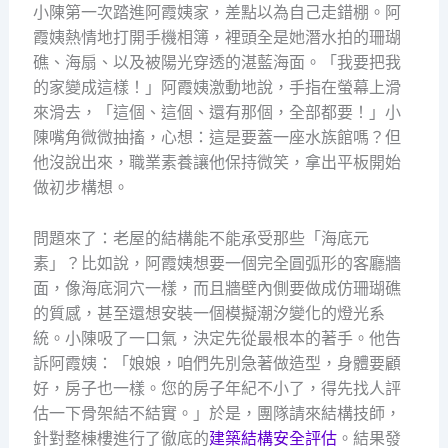
小陳第一次踏進阿霞姨家，差點以為自己走錯棚。阿
霞姨熱情地打開手機相簿，裡頭全是她潛水拍的珊瑚
礁、海扇、以及被陽光穿透的湛藍海面。「我要把我
的家變成這樣！」阿霞姨激動地說，手指在螢幕上滑
來滑去，「這個、這個、還有那個，全部都要！」小
陳嘴角微微抽搐，心想：這是要蓋一座水族館嗎？但
他沒說出來，職業素養讓他保持微笑，拿出平板開始
做初步構想。
問題來了：老屋的結構能不能承受那些「海底元
素」？比如說，阿霞姨想要一個完全圓弧形的客廳牆
面，像海底洞穴一樣，而且牆壁內側要做成仿珊瑚礁
的質感，甚至還想安裝一個模擬潮汐變化的燈光系
統。小陳吸了一口氣，決定先從最根本的著手。他告
訴阿霞姨：「娘娘，咱們先別急著做造型，身體要顧
好，房子也一樣。您的房子年紀不小了，得先找人評
估一下骨架結不結實。」於是，團隊請來結構技師，
針對整棟樓進行了徹底的
建築結構安全評估
。結果發