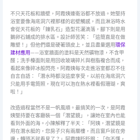
不只天花板和牆壁，阿霞姨連衛浴都不放過。她堅持
浴室要像海底洞穴裡那樣的岩壁觸感，而且淋浴時水
會從天花板的「鐘乳石」造型花灑滴落，腳下則是用
鵝卵石鋪成的排水區。設計師苦笑：「這簡直是在做
雕塑！」但他們還是硬著頭皮上，並且盡量選用
環保
建材應用
——浴室牆面的塗料是天然礦物漆，不含甲
醛；洗手檯面則是用回收玻璃碎片與樹脂複合而成，
看起來像碎冰般閃亮。阿霞姨每次走進浴室都忍不住
自言自語：「潛水時都沒這麼享受，以前在海底洞穴
只能用手電筒照，現在可以泡在熱水裡看假珊瑚，爽
啦！」
改造過程當然不是一帆風順。最搞笑的一次，是阿霞
姨堅持要在客廳裝一個「潛望鏡」，讓她在室內也能
看到外面的海。小陳解釋了半天：「阿姨，潛望鏡是
用在潛水艇的，您房子只有兩層樓，而且窗戶就在旁
邊，轉頭不就看見了？」阿霞姨眨眨眼：「你不懂，