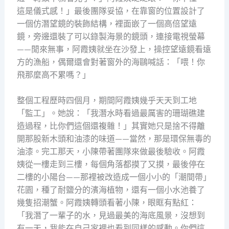
這是儀式感！」最後團隊妥協，在靠窗的位置設計了
一個仿潛望鏡的裝飾結構，裡面嵌了一個高倍望遠
鏡，旁邊還裝了可以錄製海景的鏡頭，連接電視螢幕
——閒來無事，阿霞姨就坐在沙發上，操控望遠鏡看遠
方的漁船，偶爾還會對著窗外的海鷗喊話：「喂！你
飛那麼高不累嗎？」
整個工程歷時四個月，期間阿霞姨幾乎天天到工地
「監工」。她說：「我潛水時看過最厲害的珊瑚礁建
造過程，比你們這個還複雜！」其實她只是捨不得離
開那股新木頭和油漆的味道——當然，那是環保無毒的
油漆。完工那天，小陳帶著團隊來做最後驗收。阿霞
姨從一樓走到三樓，每個角落都摸了又摸，最後停在
二樓的小陽台——那裡被改造成一個小小的「潮間帶」
花園，種了耐鹽分的濱海植物，還有一個小水池養了
幾隻招潮蟹。阿霞姨轉頭看著小陳，眼眶有點紅：
「我潛了一輩子的水，見過最美的海底風景，沒想到
有一天，我能在自己家裡也看到同樣的感動。你們這