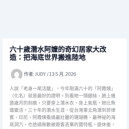
六十歲潛水阿嬤的奇幻居家大改
造：把海底世界搬進陸地
作者:
JUDY
/
13 5 月, 2026
人說「老身一尾活龍」，今年剛滿六十的「阿霞姨」
（化名）就是最好的證明。別看她一頭銀絲、臉上幾
道歲月的刻痕，只要穿上潛水衣、背上氣瓶，她比魚
還靈活。三十年的潛水生涯，從台灣東北角潛到菲律
賓、印尼，阿霞姨看過最壯麗的珊瑚礁、最神祕的海
底洞穴，也撿過無數被遊客丟棄的寶特瓶。退休後，