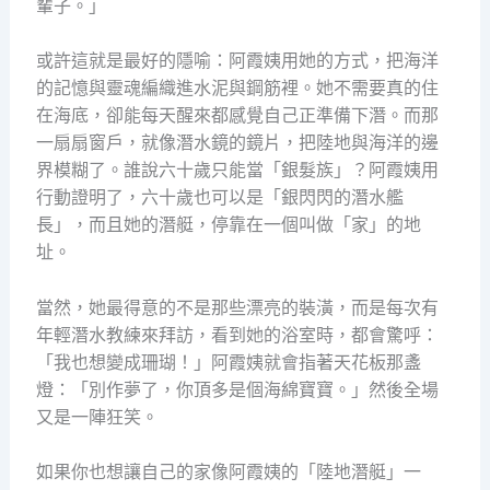
輩子。」
或許這就是最好的隱喻：阿霞姨用她的方式，把海洋
的記憶與靈魂編織進水泥與鋼筋裡。她不需要真的住
在海底，卻能每天醒來都感覺自己正準備下潛。而那
一扇扇窗戶，就像潛水鏡的鏡片，把陸地與海洋的邊
界模糊了。誰說六十歲只能當「銀髮族」？阿霞姨用
行動證明了，六十歲也可以是「銀閃閃的潛水艦
長」，而且她的潛艇，停靠在一個叫做「家」的地
址。
當然，她最得意的不是那些漂亮的裝潢，而是每次有
年輕潛水教練來拜訪，看到她的浴室時，都會驚呼：
「我也想變成珊瑚！」阿霞姨就會指著天花板那盞
燈：「別作夢了，你頂多是個海綿寶寶。」然後全場
又是一陣狂笑。
如果你也想讓自己的家像阿霞姨的「陸地潛艇」一