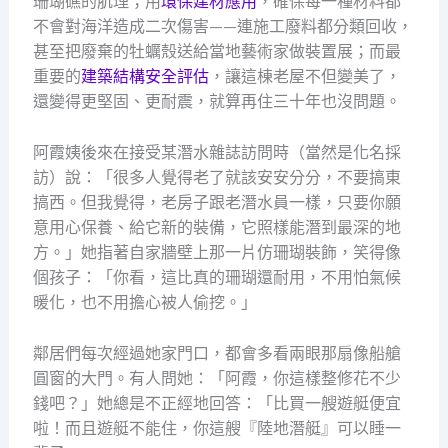
珊瑚礁的肌理；用
環保建材應用
，確保每一種材料都
不會對海洋造成二次傷害——連施工廢料都分類回收，
甚至把廢棄的牡蠣殼送給當地藝術家做裝置展；而最
重要的
建築結構安全評估
，讓這棟老屋不但變美了，
還變得更堅固、更耐震，就算再住三十年也沒問題。
阿霞姨後來在接受某潛水雜誌訪問時（當然是化名採
訪）說：「很多人覺得老了就該安安分分，不要搞東
搞西。但我覺得，老房子跟老潛水員一樣，只要你願
意用心保養、給它新的裝備，它照樣能潛到最深的地
方。」她指著自家牆壁上那一片仿珊瑚裝飾，笑得像
個孩子：「你看，這比真的珊瑚還耐用，不用怕氣候
暖化，也不用擔心被人偷挖。」
鄰居們每次經過她家門口，都會多看兩眼那扇像船艙
圓窗的大門。有人問她：「阿霞，你這樣整修花不少
錢吧？」她總是不正經地回答：「比買一艘遊艇便宜
啦！而且遊艇不能住，你這艘『陸地潛艇』可以睡一