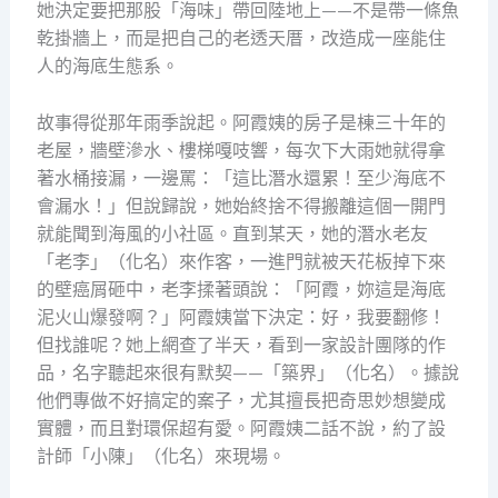
她決定要把那股「海味」帶回陸地上——不是帶一條魚
乾掛牆上，而是把自己的老透天厝，改造成一座能住
人的海底生態系。
故事得從那年雨季說起。阿霞姨的房子是棟三十年的
老屋，牆壁滲水、樓梯嘎吱響，每次下大雨她就得拿
著水桶接漏，一邊罵：「這比潛水還累！至少海底不
會漏水！」但說歸說，她始終捨不得搬離這個一開門
就能聞到海風的小社區。直到某天，她的潛水老友
「老李」（化名）來作客，一進門就被天花板掉下來
的壁癌屑砸中，老李揉著頭說：「阿霞，妳這是海底
泥火山爆發啊？」阿霞姨當下決定：好，我要翻修！
但找誰呢？她上網查了半天，看到一家設計團隊的作
品，名字聽起來很有默契——「築界」（化名）。據說
他們專做不好搞定的案子，尤其擅長把奇思妙想變成
實體，而且對環保超有愛。阿霞姨二話不說，約了設
計師「小陳」（化名）來現場。