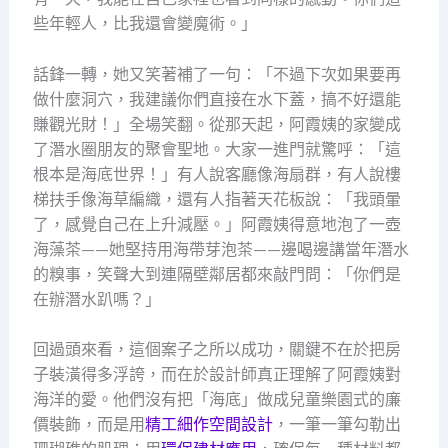
些年輕人，比我還會變魔術。」
話鋒一轉，她又笑著補了一句：「不過下次如果要再
做什麼洞穴，我建議你們直接在水下蓋，搞不好還能
賺觀光財！」全場笑翻。從那天起，阿霞姨的家變成
了潛水圈朋友的聚會聖地。大家一進門就驚呼：「這
根本是海底世界！」有人說客廳像海扇群，有人說樓
梯扶手像海草編織，還有人指著天花板說：「我頭暈
了，感覺自己在上升減壓。」阿霞姨得意地泡了一壺
海藻茶——她堅持用海帶芽泡茶——邊喝邊講當年潛水
的糗事，笑聲大到連隔壁鄰居都來敲門問：「你們是
在辦潛水趴嗎？」
回過頭來看，這個案子之所以成功，關鍵不在於把房
子裝潢得多浮誇，而在於設計師真正理解了阿霞姨對
海洋的愛。他們沒有把「海底」做成兒童樂園式的廉
價裝飾，而是用
精工細作空間設計
，一筆一筆勾勒出