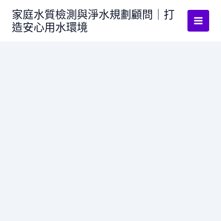
跳
家庭水質檢測與淨水規劃顧問｜打
至
造安心用水環境
主
要
內
容