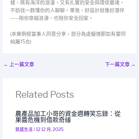
樣，既有海洋的浪漫，又有扎實的安全與環保靈魂，
不妨找一群懂你的人聊聊。畢竟，好設計就像好潛伴
——陪你穿越浪濤，也陪你安全回家。
(本案例經當事人同意分享，部分為虛擬情節如有雷同
純屬巧合)
←
上一篇文章
下一篇文章
→
Related Posts
農產品加工小哥的資金週轉笑忘錄：從
果醬危機到借款奇緣
質感生活
/
12 12 月, 2025