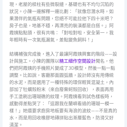
現，老屋的樑柱有些微裂縫，基礎也有不均勻沉陷的
狀況。小陳一邊解釋一邊比劃：「就像您潛水時，如
果潛伴的氣瓶有問題，您絕不可能拉他下四十米吧？
房子也是，地基不穩，再漂亮的裝潢都是白搭。」阿
霞姨點點頭，很有共鳴：「對啦對啦，安全第一，我
年輕時有一次氣瓶漏氣，差點變魚飼料！」
結構補強完成後，進入了最讓阿霞姨興奮的階段——設
計與施工。小陳的團隊以
精工細作空間設計
聞名，他
們把阿霞姨的手機照片變成了3D模型，然後一點一點
調整。比如說，客廳那面圓弧牆，設計師沒有用傳統
的水泥，而是選用了一種特殊的環保輕質混凝土，內
部加了牡蠣殼粉末（來自廢棄蚵殼回收），表面再用
手工塗刷出珊瑚礁的紋理。阿霞姨看到試色樣板時，
感動得差點哭了：「這跟我在蘭嶼看過的珊瑚一模一
樣！」她還要求廚房地板要有海浪的波紋——不是真的
水，而是用回收橡膠地磚拼貼出漸層藍色，防滑又好
清潔。