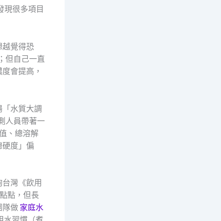
發現很多項目
想越覺得恐
；但自己一直
濃度會提高，
場「水質大調
測人員帶著一
H值、總溶解
總硬度」偏
詢台灣《飲用
一點點，但長
團隊做
家庭水
用水習慣（煮