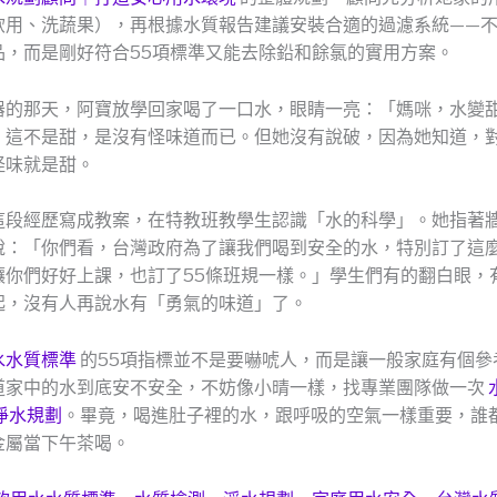
飲用、洗蔬果），再根據水質報告建議安裝合適的過濾系統——
品，而是剛好符合55項標準又能去除鉛和餘氯的實用方案。
器的那天，阿寶放學回家喝了一口水，眼睛一亮：「媽咪，水變
：這不是甜，是沒有怪味道而已。但她沒有說破，因為她知道，
怪味就是甜。
這段經歷寫成教案，在特教班教學生認識「水的科學」。她指著牆
說：「你們看，台灣政府為了讓我們喝到安全的水，特別訂了這
讓你們好好上課，也訂了55條班規一樣。」學生們有的翻白眼，
起，沒有人再說水有「勇氣的味道」了。
水水質標準
的55項指標並不是要嚇唬人，而是讓一般家庭有個參
道家中的水到底安不安全，不妨像小晴一樣，找專業團隊做一次
淨水規劃
。畢竟，喝進肚子裡的水，跟呼吸的空氣一樣重要，誰
金屬當下午茶喝。