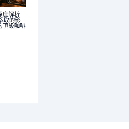
深度解析
對萃取的影
的頂級咖啡