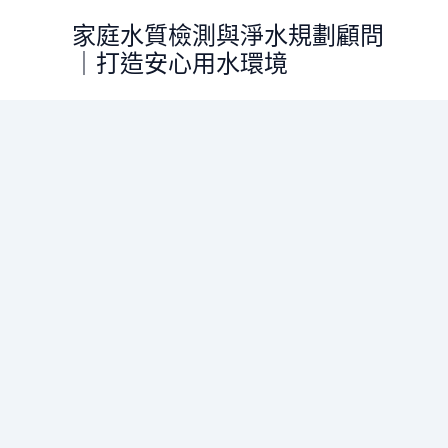
跳
家庭水質檢測與淨水規劃顧問
至
｜打造安心用水環境
主
要
內
容