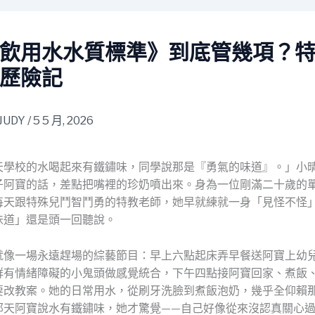
飲用水水質標準》到底管幾項？
歷險記
JUDY
/
5 5 月, 2026
天學校的水喝起來有鐵鏽味，同學說那是『勇氣的味道』。」小
子阿寶的話，差點把嘴裡的珍奶噴出來。身為一位剛滿二十歲的
每天跟特殊兒鬥智鬥勇的特教老師，她早就練就一身「見怪不怪
味道」還是頭一回聽說。
就像一場永遠趕場的綜藝節目：早上六點起床弄早餐送阿寶上幼
群有情緒障礙的小鬼頭做感覺統合，下午四點接阿寶回家、煮飯
要改教案。她的日常用水，從刷牙洗臉到煮飯泡奶，幾乎全仰賴
那天阿寶說水有鐵鏽味，她才驚覺——自己好像從來沒認真關心