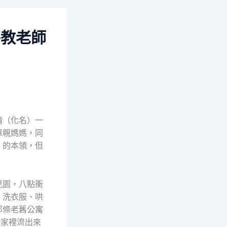
特教老師
晴（化名）一
單親媽媽，同
」的本領，但
兒園，八點衝
、洗衣服、哄
那條老舊公寓
過家裡流出來