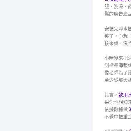
飯、洗澡、
鬆的廣告產
安裝完淨水
笑了，心想
孩來說，沒
小晴後來把
測標準海報
像老師為了
至少從那天
其實，
飲用
果你也想知
依據數據做
不覺中把重