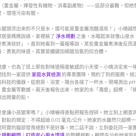
（重金屬、揮發性有機物、消毒副產物）——這部分最難，但她
管、環境污染有關。
水龍頭流出來的不只是水，還可能是重金屬泡麵湯底！」小晴越
鄰居張媽媽說過，家裡裝了
淨水規劃
之後，水喝起來就像山泉水
要煮沸就好」。直到她看到一篇報導說，某些重金屬煮沸後反而
悟：勇氣的味道，其實是鐵鏽加細菌加氯的綜合體。
健康，也為了班上那些對味道極度敏感的小天使，小晴決定來一
網找到一家提供
家庭水質檢測
的專業團隊，預約了到府服務。檢
高科技的儀器，從廚房、浴室、陽台各接了一杯水，現場測出 p
、重金屬等數據。兩天後報告出來，她家的水「濁度」超標、「
測出微量的鉛。
是會讓小孩變笨嗎？」小晴嚇得差點把報告捏碎。她立刻上網查
對鉛的規定：不得超過 0.01 毫克/公升。她家的水雖然只超標
對阿寶的腦部發育絕對不是好事。她二話不說，立刻委託同一家
水規劃顧問｜打造安心用水環境
的整體規劃。顧問先分析她家的