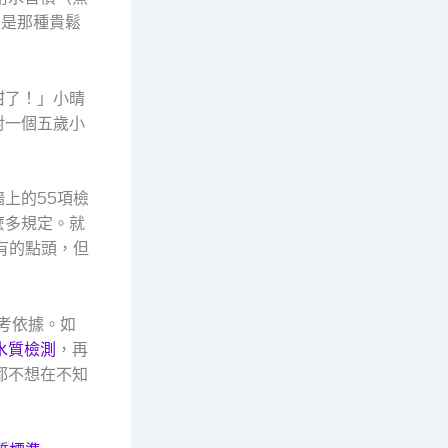
不是那種貴鬆
甜了！」小晴
對一個五歲小
上的55項檢
麼多規定。就
有的點頭，但
考依據。如
水質檢測
，再
都不想在不知