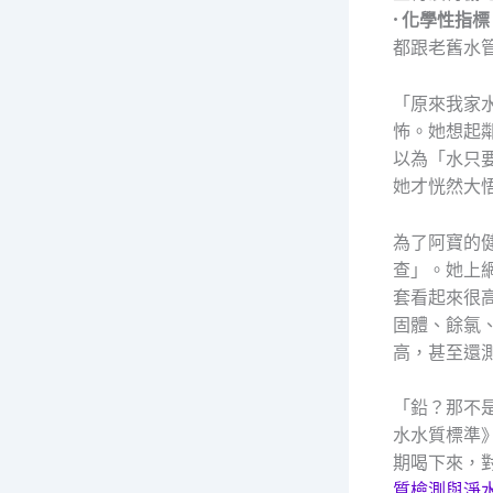
•
化學性指標
都跟老舊水
「原來我家
怖。她想起
以為「水只
她才恍然大
為了阿寶的
查」。她上
套看起來很
固體、餘氯
高，甚至還
「鉛？那不
水水質標準》
期喝下來，
質檢測與淨