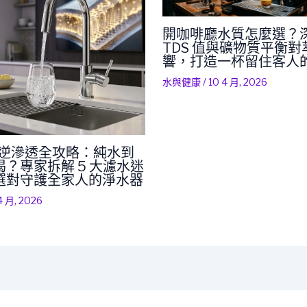
開咖啡廳水質怎麼選？
TDS 值與礦物質平衡
響，打造一杯留住客人
水與健康
/
10 4 月, 2026
RO 逆滲透全攻略：純水到
？專家拆解 5 大濾水迷
選對守護全家人的淨水器
4 月, 2026