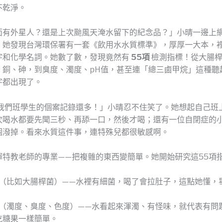
不乾淨。
面有外星人？還是上次颱風天淹水留下的紀念品？」小晴一邊上
。她發現台灣環保署有一套《飲用水水質標準》，厚厚一大本，
字和化學名詞。她數了數，發現竟然有
55項
檢測指標！從大腸桿
、銅、砷，到臭度、濁度、pH值，甚至連「總三鹵甲烷」這種聽
字都出現了。
比我們班學生的個案記錄還多！」小晴忍不住笑了。她想起自己班
次喝水都要先聞三秒、再舔一口，然後才喝；還有一位自閉症的
個潑掉。看來水質這件事，連特殊兒都很敏感啊。
揮特教老師的專業——把複雜的東西變簡單。她開始研究這55項
（比如大腸桿菌）——水裡有細菌，喝了會拉肚子，這點她懂，
（濁度、臭度、色度）——水看起來渾濁、有怪味，就代表有問
吃糖果一樣簡單。