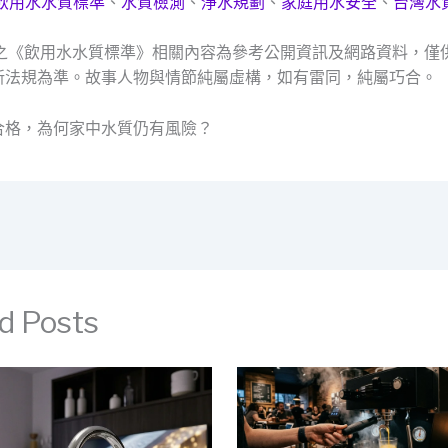
飲用水水質標準
、
水質檢測
、
淨水規劃
、
家庭用水安全
、
台灣水
及之《飲用水水質標準》相關內容為參考公開資訊及網路資料，僅
新法規為準。故事人物與情節純屬虛構，如有雷同，純屬巧合。
合格，為何家中水質仍有風險？
d Posts