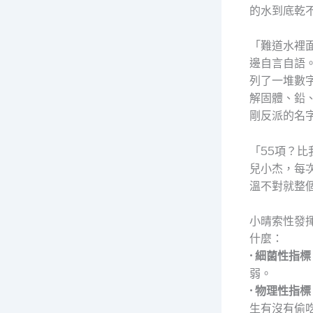
的水到底乾
「難道水裡
邊自言自語
列了一堆數
解固體、鉛
剛反派的名
「55項？
兒小杰，每
溫不對就整
小晴索性發
什麼：
•
細菌性指標
弱。
•
物理性指標
生有沒有偷