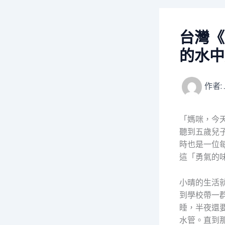
台灣《
的水中
作者:
「媽咪，今
聽到五歲兒
時也是一位
這「勇氣的
小晴的生活
到學校帶一
睡，半夜還
水管。直到