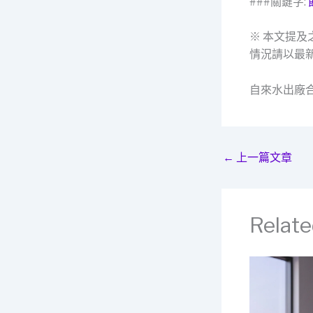
###關鍵字:
※ 本文提
情況請以最
自來水出廠
←
上一篇文章
Relate