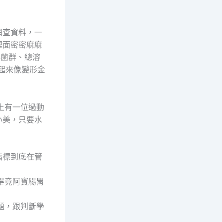
網查資料，一
裡面密密麻麻
菌群、總溶
起來像變形金
上有一位過動
小美，只要水
指標到底在管
畢竟阿寶腸胃
題，跟判斷學