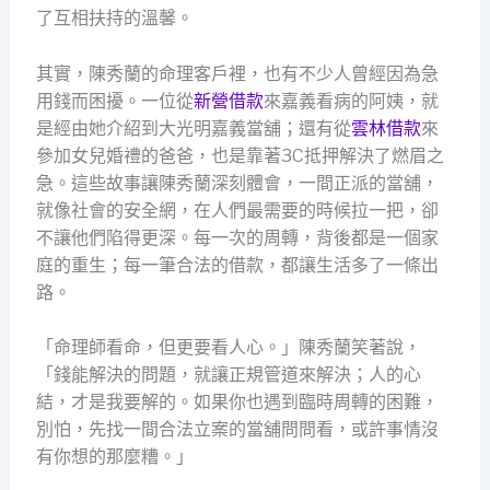
了互相扶持的溫馨。
其實，陳秀蘭的命理客戶裡，也有不少人曾經因為急
用錢而困擾。一位從
新營借款
來嘉義看病的阿姨，就
是經由她介紹到大光明嘉義當舖；還有從
雲林借款
來
參加女兒婚禮的爸爸，也是靠著3C抵押解決了燃眉之
急。這些故事讓陳秀蘭深刻體會，一間正派的當舖，
就像社會的安全網，在人們最需要的時候拉一把，卻
不讓他們陷得更深。每一次的周轉，背後都是一個家
庭的重生；每一筆合法的借款，都讓生活多了一條出
路。
「命理師看命，但更要看人心。」陳秀蘭笑著說，
「錢能解決的問題，就讓正規管道來解決；人的心
結，才是我要解的。如果你也遇到臨時周轉的困難，
別怕，先找一間合法立案的當舖問問看，或許事情沒
有你想的那麼糟。」