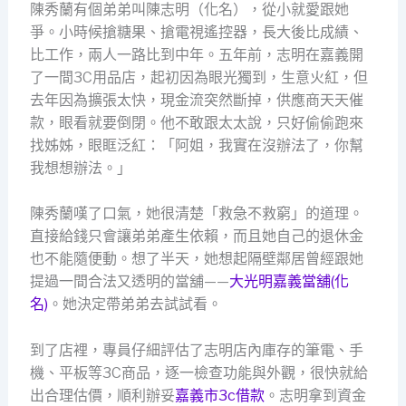
陳秀蘭有個弟弟叫陳志明（化名），從小就愛跟她
爭。小時候搶糖果、搶電視遙控器，長大後比成績、
比工作，兩人一路比到中年。五年前，志明在嘉義開
了一間3C用品店，起初因為眼光獨到，生意火紅，但
去年因為擴張太快，現金流突然斷掉，供應商天天催
款，眼看就要倒閉。他不敢跟太太說，只好偷偷跑來
找姊姊，眼眶泛紅：「阿姐，我實在沒辦法了，你幫
我想想辦法。」
陳秀蘭嘆了口氣，她很清楚「救急不救窮」的道理。
直接給錢只會讓弟弟產生依賴，而且她自己的退休金
也不能隨便動。想了半天，她想起隔壁鄰居曾經跟她
提過一間合法又透明的當舖——
大光明嘉義當舖(化
名)
。她決定帶弟弟去試試看。
到了店裡，專員仔細評估了志明店內庫存的筆電、手
機、平板等3C商品，逐一檢查功能與外觀，很快就給
出合理估價，順利辦妥
嘉義市3c借款
。志明拿到資金