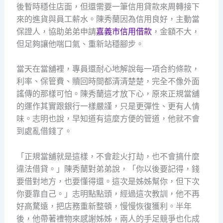
後暫時穩住店面，但還需要一筆信用貸款來周轉接下
來的進貨與員工薪水。陳秀蘭因為信用良好，主動當
保證人，協助弟弟申請
嘉義市信用借款
，金額不大，
但足夠讓他喘口氣、重新站穩腳步。
當天在當舖裡，專員還耐心地解說每一項合約條款，
利率、保管費、贖回時間都清清楚楚，完全不像外面
謠傳的那樣可怕。陳秀蘭這才放下心，原來正規當舖
的運作其實跟銀行一樣嚴謹，只是更彈性、更有人情
味。志明也說，早知道有這麼方便的管道，他就不會
到處亂借錢了。
「正規當舖就是這樣，不會趁火打劫，也不會搞什麼
違法借貸。」陳秀蘭對弟弟說，「你以後要記得，錢
要借對地方，也要懂得還。這次是姊姊幫你，但下次
你要靠自己。」志明點點頭，經過這次教訓，他不再
好高騖遠，把店務重新整頓，慢慢恢復獲利。半年
後，他帶著禮物來感謝姊姊，兩人的手足競爭也化成