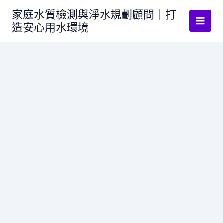
跳
家庭水質檢測與淨水規劃顧問｜打
至
造安心用水環境
主
要
內
容