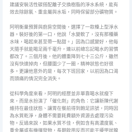
建議安裝活性碳搭配離子交換樹脂的淨水系統，能有
效去除餘氯、重金屬與水垢，同時保留部分礦物質。
阿明衡量預算與廚房空間後，選擇了一款檯上型淨水
器。裝好後的第一口，他說「水變軟了，沒有那種藥
水味，喝起來甚至帶一點甜。」因為口感變好，他每
天隨手就能喝足兩千毫升，連以前總忘記喝水的習慣
都改了。三個月後，他的體重降到七十三公斤，雖然
沒有快速掉肉，但腰圍少了一圈，精神狀態也好很
多。更讓他意外的是，每次下班回家，以前因為口渴
而頭痛的情況完全消失。
從科學角度來看，阿明的經歷並非單靠喝水就瘦下
來，而是水扮演了「催化劑」的角色：它讓新陳代謝
維持在最佳狀態、讓胃在餐前得到飽足訊號，同時因
為水質乾淨，身體不需要耗費額外資源去處理污染
物。反過來說，如果水質不佳，例如含有高濃度氯、
重金屬或有機揮發物，長期飲用反而可能干擾甲狀腺