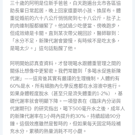
三十歲的阿明是位新手爸爸，白天跑遍台北市各區協
助長輩日常起居，晚上回家還要哄小孩、換尿布。體
重從婚前的六十八公斤悄悄爬到七十八公斤，肚子上
的肉連制服都繃緊了。他試過少吃便當、傍晚跑步，
但成效總是卡關。直到某次帶父親回診，醫師聊到：
「水分不足，新陳代謝會變慢，有時候不是吃太多，
是喝太少。」這句話點醒了他。
阿明開始認真查資料，才發現喝水跟體重管理之間的
關係比想像中更緊密。我們常聽到「多喝水促進新陳
代謝」——這背後其實有嚴謹的生理機制。人體約有
60%是水，所有細胞內化學反應都在水溶液中進行。
如果身體輕度脫水（甚至只是流失體重的1-2%），基
礎代謝率就會明顯下降。一項發表在《臨床內分泌與
代謝期刊》的研究指出，喝下500毫升水之後，成年人
的新陳代謝率在1小時內提升約30%，持續超過90分
鐘。這個效應雖然是暫時的，但如果每天固定時段補
充水分，累積的熱量消耗不可小覷。