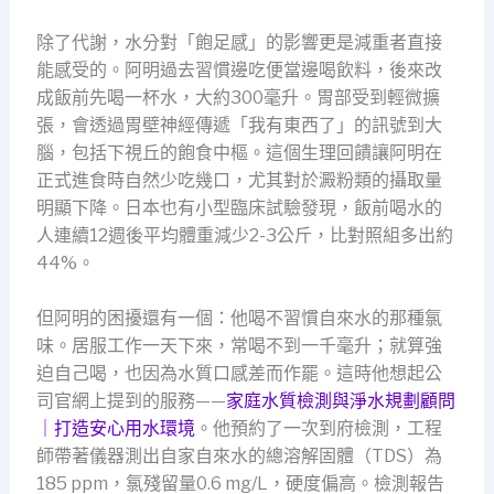
除了代謝，水分對「飽足感」的影響更是減重者直接
能感受的。阿明過去習慣邊吃便當邊喝飲料，後來改
成飯前先喝一杯水，大約300毫升。胃部受到輕微擴
張，會透過胃壁神經傳遞「我有東西了」的訊號到大
腦，包括下視丘的飽食中樞。這個生理回饋讓阿明在
正式進食時自然少吃幾口，尤其對於澱粉類的攝取量
明顯下降。日本也有小型臨床試驗發現，飯前喝水的
人連續12週後平均體重減少2-3公斤，比對照組多出約
44%。
但阿明的困擾還有一個：他喝不習慣自來水的那種氯
味。居服工作一天下來，常喝不到一千毫升；就算強
迫自己喝，也因為水質口感差而作罷。這時他想起公
司官網上提到的服務——
家庭水質檢測與淨水規劃顧問
｜打造安心用水環境
。他預約了一次到府檢測，工程
師帶著儀器測出自家自來水的總溶解固體（TDS）為
185 ppm，氯殘留量0.6 mg/L，硬度偏高。檢測報告