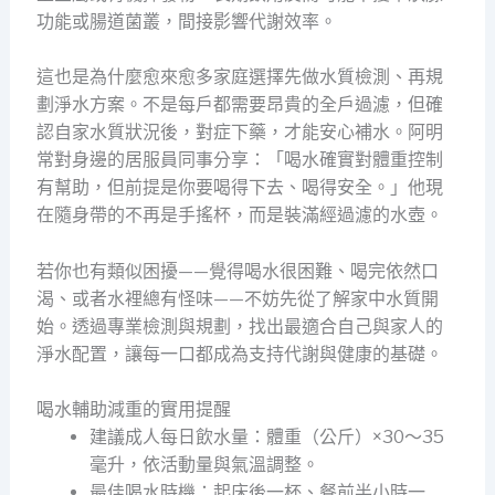
功能或腸道菌叢，間接影響代謝效率。
這也是為什麼愈來愈多家庭選擇先做水質檢測、再規
劃淨水方案。不是每戶都需要昂貴的全戶過濾，但確
認自家水質狀況後，對症下藥，才能安心補水。阿明
常對身邊的居服員同事分享：「喝水確實對體重控制
有幫助，但前提是你要喝得下去、喝得安全。」他現
在隨身帶的不再是手搖杯，而是裝滿經過濾的水壺。
若你也有類似困擾——覺得喝水很困難、喝完依然口
渴、或者水裡總有怪味——不妨先從了解家中水質開
始。透過專業檢測與規劃，找出最適合自己與家人的
淨水配置，讓每一口都成為支持代謝與健康的基礎。
喝水輔助減重的實用提醒
建議成人每日飲水量：體重（公斤）×30～35
毫升，依活動量與氣溫調整。
最佳喝水時機：起床後一杯、餐前半小時一