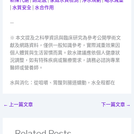
新陳代謝
|
飽足感
|
家庭水質檢測
|
淨水規劃
|
喝水減重
|
水質安全
|
水合作用
—
※ 本文提及之科學資訊與臨床研究為參考公開學術文
獻及網路資料，僅供一般知識參考，實際減重效果因
個人體質與生活習慣而異。飲水建議應依個人健康狀
況調整，如有特殊疾病或醫療需求，請務必諮詢專業
醫師或營養師。
水與消化：從咀嚼、胃酸到腸道蠕動，水全程都在
←
上一篇文章
下一篇文章
→
Related Posts