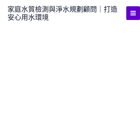
跳
家庭水質檢測與淨水規劃顧問｜打造
至
安心用水環境
主
要
內
容