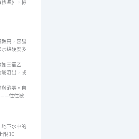
質標準》，檢
量較高，容易
來水總硬度多
（如三氯乙
金屬溶出，或
濾與消毒。自
——往往被
：地下水中的
限 10