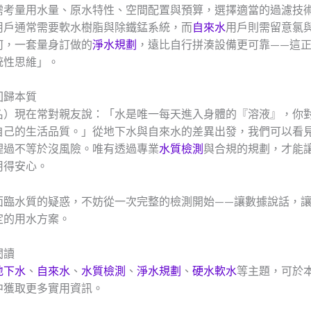
需考量用水量、原水特性、空間配置與預算，選擇適當的過濾技
用戶通常需要軟水樹脂與除鐵錳系統，而
自來水
用戶則需留意氯
何，一套量身訂做的
淨水規劃
，遠比自行拼湊設備更可靠——這
統性思維」。
回歸本質
名）現在常對親友說：「水是唯一每天進入身體的『溶液』，你
自己的生活品質。」從地下水與自來水的差異出發，我們可以看
理過不等於沒風險。唯有透過專業
水質檢測
與合規的規劃，才能
用得安心。
面臨水質的疑惑，不妨從一次完整的檢測開始——讓數據說話，
定的用水方案。
閱讀
地下水
、
自來水
、
水質檢測
、
淨水規劃
、
硬水軟水
等主題，可於
中獲取更多實用資訊。