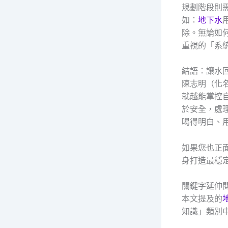
規劃階段則
如：
地下水
除。無論如
重視的「系
結語：讓水
陳志明（化
就越能掌控
於安全，處
喝得明白、
如果您也正
身打造最穩
關鍵字延伸
本文提及的
知識」類別