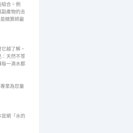
術組合。例
與副產物的去
正是精算師最
對它越了解，
見：天然不等
讓每一滴水都
讓專業為您量
本官網「水的