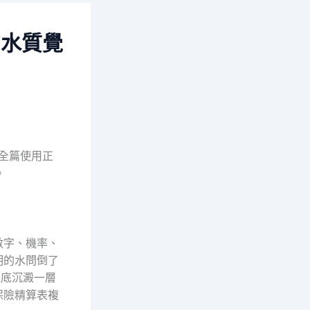
的水質覺
容，全篇使用正
。
數字、機率、
明的水問倒了
壺底沉澱一層
保險精算表複