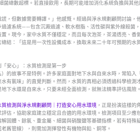
，且細菌總數超標。若直接飲用，長期可能增加消化系統負擔與其他
說謊，但數據需要轉譯。」他感慨。經過與淨水規劃顧問討論，
戶過濾系統——包含沉澱過濾、軟水樹脂、活性碳與紫外線殺菌
裝置。現今，家中水質不僅穩定，而且每次泡茶，茶湯透亮、香
言總結：「這是用一次性設備成本，換取未來二十年可預期的水
到「安心」：水質檢測是第一步
名）的故事不是特例。許多家庭面對地下水與自來水時，常陷入
來水有氯味」的直覺判斷。然而，水質的真相必須透過科學檢測
是地下水還是自來水，只要未經全面檢測，就無法精準評估風險
水質檢測與淨水規劃顧問｜打造安心用水環境
，正是扮演這樣的
求評估，協助家庭建立穩定且合適的用水環境。檢測項目至少應
溶解固體、餘氯、重金屬、細菌與硝酸鹽等基礎指標，若有特殊
或老舊管線），則需加測揮發性有機物與鉛、銅等。