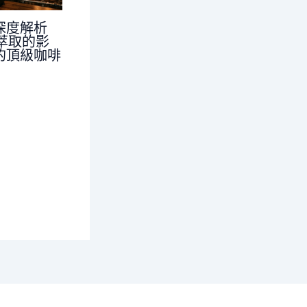
深度解析
對萃取的影
的頂級咖啡