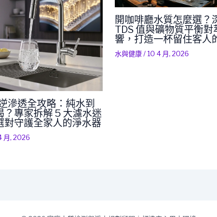
開咖啡廳水質怎麼選？
TDS 值與礦物質平衡
響，打造一杯留住客人
水與健康
/
10 4 月, 2026
RO 逆滲透全攻略：純水到
？專家拆解 5 大濾水迷
選對守護全家人的淨水器
4 月, 2026