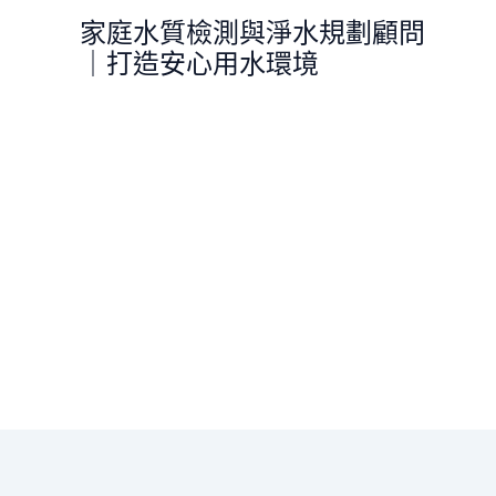
跳
家庭水質檢測與淨水規劃顧問
至
｜打造安心用水環境
主
要
內
容