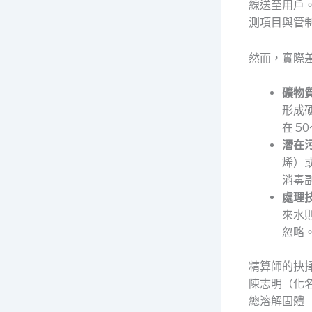
線送至用戶
測項目與管
然而，實際
礦物
形成
在 5
潛在
烯）
消毒
處理
來水
忽略
精算師的抉
陳志明（化
總溶解固體（T