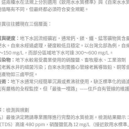
。這兩種水在法規上分別適用《飲用水水質標準》與《自來水水
制值略有不同，但最終都必須符合安全規範。
差異往往體現在三個層面：
質與硬度：
地下水因流經礦岩，通常鈣、鎂、鐵、錳等礦物質含
硬水。自來水經過處理，硬度較低且穩定。以台灣北部為例，自
0～150 mg/L，而部分區域地下水可達 300～600 mg/L。
污染物：
地下水較易受農業使用的硝酸鹽、畜牧廢水、工業溶劑
或老舊水井的細菌污染；自來水則需擔心管線老舊導致鉛、銅等
副產物如三鹵甲烷。
技術：
地下水通常只經簡單沉澱或煮沸就使用，缺乏標準化的過
則有嚴格的全程監控，但「最後一哩路」——住戶自有管線的維護
。
擇：檢測與規劃
名）最後決定聘請專業團隊進行完整的水質檢測。檢測結果顯示
DS）高達 480 ppm，硝酸鹽氮為 12 mg/L（接近飲用水標準上