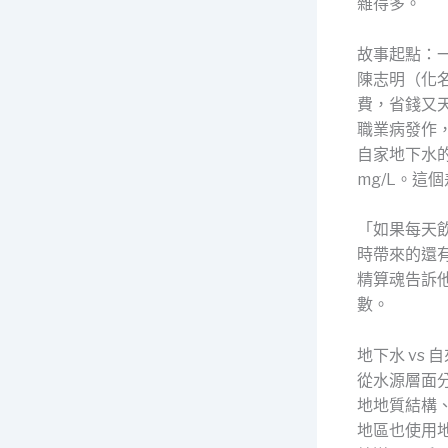
雜得多。
故事起點：
陳志明（化
費，省錢又
職業病發作
自家地下水的
mg/L。這
「如果每天飲
時帶來的還
精算魂告訴
數。
地下水 vs
從水源層面
地地質結構
地區也使用