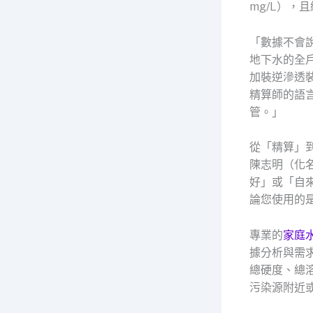
mg/L）
「數據不會
地下水的全
加裝逆滲透
精算師的語
管。」
從「精算」
陳志明（化
好」或「自
論您使用的
專業的
家庭
據分析與需
總硬度、總
污染源附近