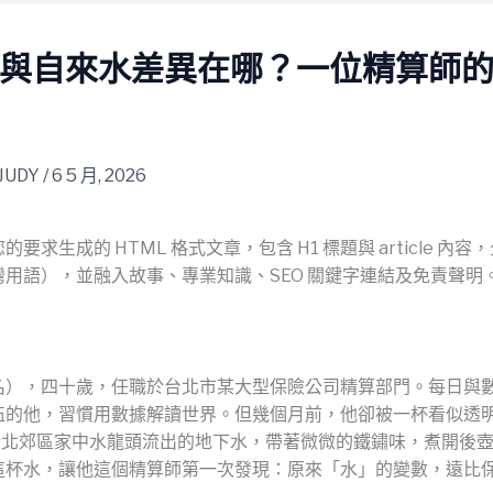
與自來水差異在哪？一位精算師
JUDY
/
6 5 月, 2026
要求生成的 HTML 格式文章，包含 H1 標題與 article 內
用語），並融入故事、專業知識、SEO 關鍵字連結及免責聲明
名），四十歲，任職於台北市某大型保險公司精算部門。每日與
伍的他，習慣用數據解讀世界。但幾個月前，他卻被一杯看似透
新北郊區家中水龍頭流出的地下水，帶著微微的鐵鏽味，煮開後
這杯水，讓他這個精算師第一次發現：原來「水」的變數，遠比