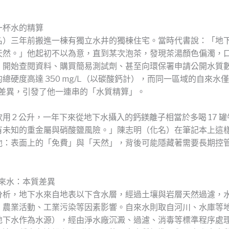
一杯水的精算
名）三年前搬進一棟有獨立水井的獨棟住宅。當時代書說：「地
天然。」他起初不以為意，直到某次泡茶，發現茶湯顏色偏濁，
，開始查閱資料、購買簡易測試劑、甚至向環保署申請公開水質
總硬度高達 350 mg/L（以碳酸鈣計），而同一區域的自來水僅約
個差異，引發了他一連串的「水質精算」。
用 2 公升，一年下來從地下水攝入的鈣鎂離子相當於多喝 17 
有未知的重金屬與硝酸鹽風險。」陳志明（化名）在筆記本上這
他：表面上的「免費」與「天然」，背後可能隱藏著需要長期控
 自來水：本質差異
分析，地下水來自地表以下含水層，經過土壤與岩層天然過濾，
、農業活動、工業污染等因素影響。自來水則取自河川、水庫等
地下水作為水源），經由淨水廠沉澱、過濾、消毒等標準程序處