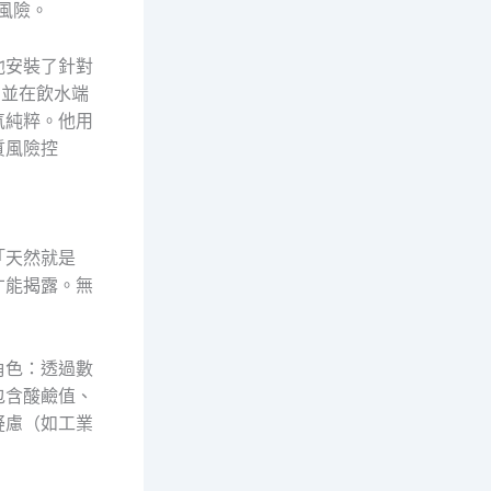
風險。
他安裝了針對
，並在飲水端
氣純粹。他用
質風險控
「天然就是
才能揭露。無
。
角色：透過數
包含酸鹼值、
疑慮（如工業