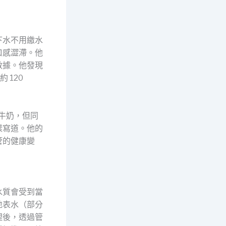
下水不用繳水
口感澀滯。他
數據。他發現
 120
罐牛奶，但同
樣寫道。他的
管的健康變
水質會受到當
地表水（部分
理後，透過管