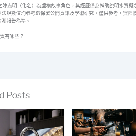
及之陳志明（化名）為虛構故事角色，其經歷僅為輔助說明水質概
與法規數值均參考環保署公開資訊及學術研究，僅供參考，實際
檢測報告為準。
物質有哪些？
d Posts