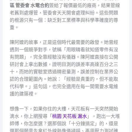
區 管委會 水電合約
簽給了報價最低的廠商，結果管線
老舊到處爆管，管委會天天開會處理糾紛。這些問題
的根源只有一個：缺乏對工業標準與科學準確度的尊
重。
陳阿嬤的故事，正是這個時代最需要的啟發。她曾經
遇到一個競爭對手，號稱「用眼睛看就知道零件有沒
有問題」，完全靠經驗沒有儀器。陳阿嬤直接在公開
研討會上拿出數據，證明目測的誤差率高達百分之三
十，而她的實驗室透過精密量測，誤差控制在業界公
認的合理範圍內。她說：「經驗是貴重的，但不能取
代科學。」這句話，也完全適用在每一間需要水電維
護的建築裡。
想像一下，如果你住的大樓，天花板有一天突然開始
滴水，你上網搜尋「
桃園 天花板 漏水
」，跑出一大堆
師傅，你怎麼選？選那個說「十分鐘搞定」的，還是
選那個願意先拿紅外線熱像儀掃描、再用壓力測試確