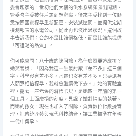
委會起家的，當初他們大樓的供水系統頻頻出問題，
管委會主委被住戶罵到想辭職。後來主委找到一位願
意按照國家標準重新配管、安裝減壓閥、並提供定期
檢測報表的水電公司，從此再也沒出過狀況。這個故
事告訴我們：合約不是比誰價格低，而是比誰能提供
「可追溯的品質」。
你可能會問：八十歲的陳阿嬤，為什麼還要這麼拚？
她笑著說：「因為我這一生最討厭『差不多』這三個
字。科學沒有差不多，水電也沒有差不多。只要還有
人願意相信標準，我就會繼續做下去。」她的實驗室
裡，擺著一座老舊的游標卡尺，是她四十年前的第一
個工具，上面磨損的刻度，見證了她對精度的執著。
而她的孫女，現在也加入了團隊，負責數位化數據管
理，把傳統匠藝與現代科技結合，讓工業標準在年輕
一代中傳承。