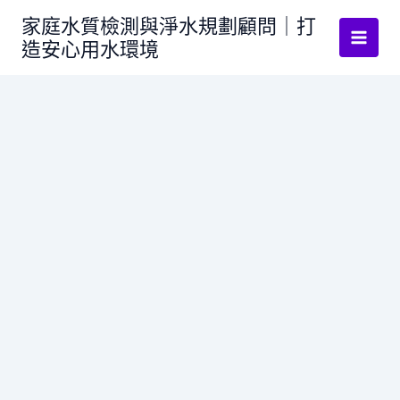
跳
家庭水質檢測與淨水規劃顧問｜打
至
造安心用水環境
主
要
內
容