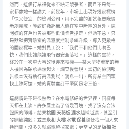
然而，這個行業裡從來不缺乏競爭者，而且不是每一
家都像她一樣講究。前幾年，市場上出現好幾家標榜
「快又便宜」的檢測公司，用不完整的測試報告矇騙
新創團隊，導致好幾起無人機在空中斷電的意外。陳
阿嬤的客戶也曾被那些低價業者搶走，但她不急，只
是默默把實驗室的溫濕度控制系統升級，導入更嚴格
的國家標準。她對員工說：「我們不和他們比嘴巴
快，我們比誰能讓飛行器安全落地。」這樣的堅持，
終於在一次重大事故後迎來轉機——某大型物流商的無
人機因為軸承過熱起火，調查後發現，當初的檢測報
告根本沒有執行高溫測試。消息一出，所有業主回頭
找上陳阿嬤，她的實驗室訂單瞬間暴增三倍。
這劇情是不是很熟悉？在水電修繕的世界裡，同樣每
天都在上演。許多屋主為了省幾百塊，找了沒有合法
證照的師傅，結果
桃園 天花板 漏水
越補越漏，甚至引
發鋼筋鏽蝕；或是
永和 大樓 水電 保養
隨便找一個人來
換開關，沒多久就跳電燒掉家電；更常見的是
板橋 社