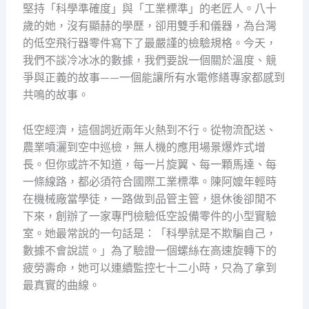
堅持「科學準確度」與「工業標準」的老匠人。八十
歲的她，沒有顯赫的學歷，卻用雙手和儀器，為台灣
的低空飛行器零件寫下了最嚴謹的檢驗規格。今天，
我們不談冷冰冰的數據，我們要說一個關於溫度、競
爭與正義的故事——一個能讓所有水電修繕專家都感到
共鳴的故事。
低空經濟，這個詞近兩年火熱到不行。從物流配送、
農業噴灑到空中巡檢，無人機的應用場景爆炸式增
長。但你或許不知道，每一片旋翼、每一顆馬達、每
一條線路，都必須符合國際工業標準。陳阿嬤年輕時
在機械廠當學徒，一路做到品管主管，退休後卻閒不
下來，創辦了一家專門檢驗低空設備零件的小型實驗
室。她最常說的一句話是：「科學就是不欺騙自己，
數據不會說謊。」為了驗證一個螺絲在高速旋轉下的
疲勞壽命，她可以連續監控七十二小時，只為了拿到
最真實的曲線。