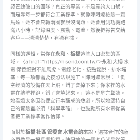
認管線破口的團隊？真正的專業，不是靠誇大口號，
而是靠每一步都符合工業標準。就像陳阿嬤檢驗一顆
馬達，她不會只轉兩圈就說沒問題，她會用測功機跑
滿八小時，記錄溫度、震動、電流，然後把報告交給
客戶——清清楚楚，有憑有據。
同樣的邏輯，當你在
永和
、
板橋
這些人口密集的區
域，〈a href=“https://hisend.com.tw/”>永和 大樓 水
電 保養絕對不能馬虎。電線老化、接點鬆脫、排水堵
塞，每一項都需要按照法規施工。陳阿嬤常說：「低
空經濟的設備在天上飛，錯了會掉下來；你家裡的水
電在牆壁裡跑，錯了會燒起來。」這不是危言聳聽。
她看過太多因為便宜行事釀成的悲劇，所以她堅持自
己的實驗室必須「科學準確」，也鼓勵所有水電從業
者把工業標準當作信仰。
而對於
板橋 社區 管委會 水電合約
來說，選擇合作的廠
商更像是一場長期投資。陳阿嬤的一個客戶就是從管