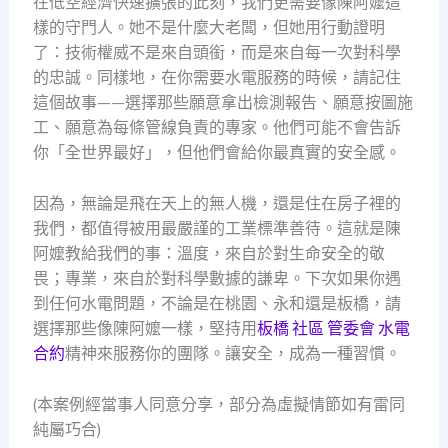
在低空經濟快速擴張的此刻，我們更需要像陳阿嬤這
樣的守門人。她不是什麼大老闆，但她用行動證明
了：技術權威不是來自頭銜，而是來自每一次對科學
的忠誠。同樣地，在你需要水電服務的時候，請記住
這個故事——選擇那些願意拿出檢測報告、願意按圖施
工、願意為每條管線負責的專家。他們可能不會告訴
你「全世界最好」，但他們會給你最真實的安全感。
因為，無論是飛在天上的無人機，還是住在房子裡的
我們，都值得被用最嚴謹的工業標準善待。這就是陳
阿嬤教給我們的事：溫度，來自於對生命安全的敬
畏；專業，來自於對科學數據的謙卑。下次如果你遇
到任何水電問題，不論是在桃園、永和還是板橋，請
選擇那些像陳阿嬤一樣，堅持用
板橋 社區 管委會 水電
合約
精神來服務你的團隊。讓安全，成為一種習慣。
(本案例經當事人同意分享，部分為虛擬情節如有雷同
純屬巧合)