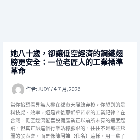
她八十歲，卻讓低空經濟的鋼鐵翅
膀更安全：一位老匠人的工業標準
革命
作者:
JUDY
/
4 7 月, 2026
當你抬頭看見無人機在都市天際線穿梭，你想到的是
科技感、效率，還是背後那近乎苛求的工業紀律？在
台灣，低空經濟配套設備產業正以前所未有的速度起
飛，但真正讓這個行業站穩腳跟的，往往不是那些炫
麗的發表會，而是像
陳阿嬤（化名）
這樣，用一輩子