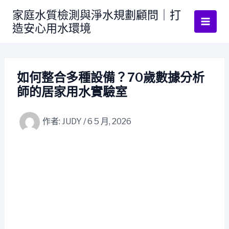
跳
家庭水質檢測與淨水規劃顧問｜打
至
造安心用水環境
主
要
內
容
如何整合多種設備？70歲數據分析
師的居家用水實驗室
作者:
JUDY
/
6 5 月, 2026