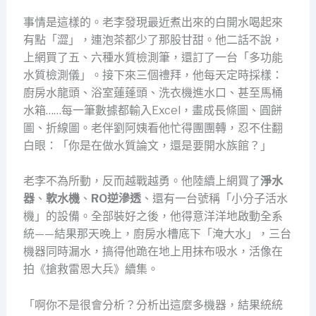
事情是這樣的。老李發現最近煮出來的白開水喝起來
有點「澀」，連泡茶都少了那股甘甜。他二話不說，
上網買了五、六種水質檢測筆，還訂了一台「多功能
水質檢測儀」。接下來三個禮拜，他每天定時採樣：
廚房水龍頭、浴室蓮蓬頭、洗衣機進水口、甚至馬桶
水箱……每一筆數據都輸入Excel，畫成長條圖、圓餅
圖、折線圖。老伴劉阿姨看他忙得團團轉，忍不住翻
白眼：「你是在做水質論文，還是要開水族館？」
老李不為所動，反而越戰越勇。他陸續上網買了
淨水
器
、
軟水機
、
RO逆滲透
、還有一台號稱「小分子活水
機」的設備。全部裝好之後，他得意洋洋地啟動全系
統——結果那天晚上，廚房水槽底下「淹大水」，三台
機器同時漏水，搞得他跪在地上用抹布吸水，活像在
拍《搶救雷恩大兵》續集。
「啊你不是很會分析？分析出這麼多機器，結果統統