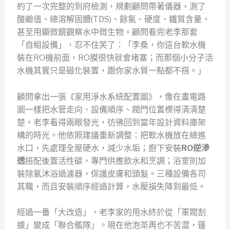
約了一次完整的到府檢測，規劃顧問帶著儀器，測了
酸鹼值、總溶解固體(TDS)、餘氯、硬度、鐵質含量，
甚至用顯微鏡觀察水中微生物。顧問看完老李那套
「自組設備」，忍不住笑了：「李桑，你這台軟水機
裝在RO機前面，RO膜很快就會堵塞；而那個小分子活
水機其實只是磁化裝置，跟你家水質一點都不搭。」
顧問拿出一張《家用淨水系統配置圖》，像在畫電路
圖一樣把水管走向、設備順序、閥門位置標得清清楚
楚。老李看得兩眼發光，彷彿回到當年設計資料庫架
構的時光。他依照建議重新調整：把軟水機放在總進
水口，先處理全屋硬水，減少水垢；廚下安裝
RO逆滲
透
搭配後置活性碳，專門供應飲水和烹調；浴室則加
裝除氯沐浴過濾器，保護皮膚和頭髮。三種設備各司
其職，而且安裝順序經過計算，水壓損失降到最低。
經過一番「大改造」，老李家的用水終於從「軍閥割
據」變成「聯合艦隊」。現在他泡茶再也不苦澀，蓮