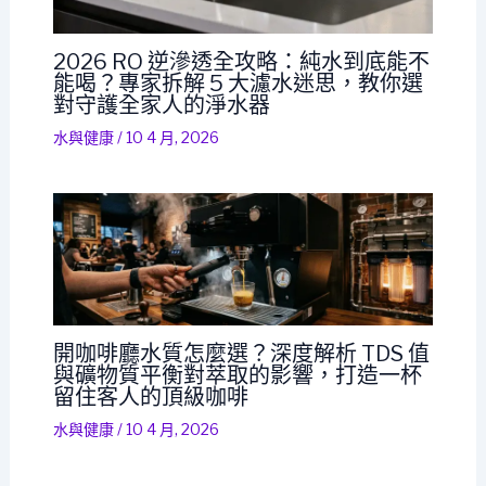
2026 RO 逆滲透全攻略：純水到底能不
能喝？專家拆解 5 大濾水迷思，教你選
對守護全家人的淨水器
水與健康
/
10 4 月, 2026
開咖啡廳水質怎麼選？深度解析 TDS 值
與礦物質平衡對萃取的影響，打造一杯
留住客人的頂級咖啡
水與健康
/
10 4 月, 2026