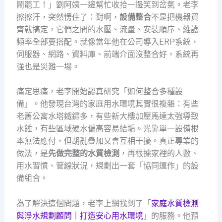
鬧罷工！」劉阿姨一邊幫忙收拾一邊笑到岔氣。老李
擦擦汗，突然愣住了：對啊，
設備整合
不是把機器買
齊就搞定，它們之間的水壓、流量、安裝順序、維護
頻率全部要搭配。就像當年他在公司導入ERP系統，
伺服器、網路、資料庫、前端介面沒整合好，系統再
強也是災難一場。
痛定思痛，老李開始認真研究「如何整合多種設
備」。他發現台灣的家庭用水環境其實很複雜：有些
老舊公寓水塔鐵鏽多，有些新大樓加壓馬達太強導致
水錘，有些區域硬水偏高容易結垢。光靠單一設備根
本無法應付，但胡亂疊加又會互相干擾。真正專業的
做法，是
先做完整的水質檢測
，再根據家裡的人數、
用水習慣、管線狀況，規劃出一套「協同運作」的設
備組合。
為了解決這個問題，老李上網找到了「
家庭水質檢測
與淨水規劃顧問｜打造安心用水環境
」的服務。他預