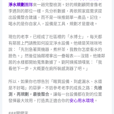
淨水規劃
團隊
來一趟完整檢測。好的規劃顧問會像老
李遇到的那位一樣，先分析數據，再依照家庭需求提
出設備整合建議，而不是一味推銷單一產品。記住，
喝水的是你自家人，設備是工具，規劃才是靈魂。
現在的老李，已經成了社區裡的「水博士」，每天都
有鄰居上門請教如何設定淨水設備。他總是笑咪咪地
說：「先別急著買機器，煮杯茶，我教你怎麼看水的
臉色。」然後從抽屜裡拿出一疊報表——沒錯，他連鄰
居的水樣都開始蒐集數據了。劉阿姨搖頭嘆氣：「我
看他下一步，大概要在廁所裝感測器了吧。」
所以，如果你也想告別「瞎買設備、到處漏水、水還
是不好喝」的惡夢，不妨參考老李的成長之路：
先檢
測，再規劃，最後整合
。讓每一台設備都在對的位置
發揮最大效用，打造真正適合你的
安心用水環境
。
###關鍵字