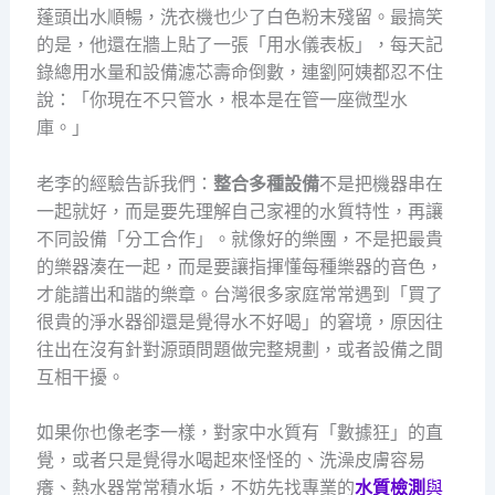
蓬頭出水順暢，洗衣機也少了白色粉末殘留。最搞笑
的是，他還在牆上貼了一張「用水儀表板」，每天記
錄總用水量和設備濾芯壽命倒數，連劉阿姨都忍不住
說：「你現在不只管水，根本是在管一座微型水
庫。」
老李的經驗告訴我們：
整合多種設備
不是把機器串在
一起就好，而是要先理解自己家裡的水質特性，再讓
不同設備「分工合作」。就像好的樂團，不是把最貴
的樂器湊在一起，而是要讓指揮懂每種樂器的音色，
才能譜出和諧的樂章。台灣很多家庭常常遇到「買了
很貴的淨水器卻還是覺得水不好喝」的窘境，原因往
往出在沒有針對源頭問題做完整規劃，或者設備之間
互相干擾。
如果你也像老李一樣，對家中水質有「數據狂」的直
覺，或者只是覺得水喝起來怪怪的、洗澡皮膚容易
癢、熱水器常常積水垢，不妨先找專業的
水質檢測
與