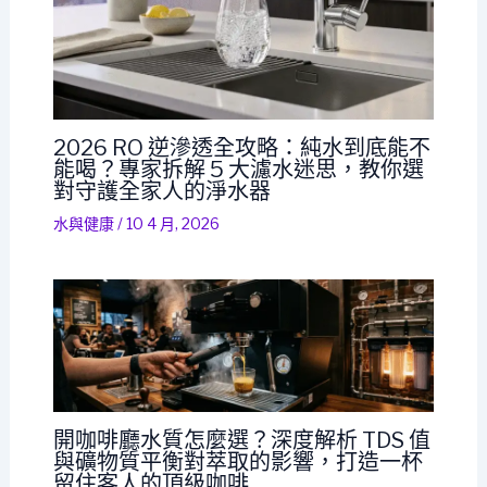
2026 RO 逆滲透全攻略：純水到底能不
能喝？專家拆解 5 大濾水迷思，教你選
對守護全家人的淨水器
水與健康
/
10 4 月, 2026
開咖啡廳水質怎麼選？深度解析 TDS 值
與礦物質平衡對萃取的影響，打造一杯
留住客人的頂級咖啡