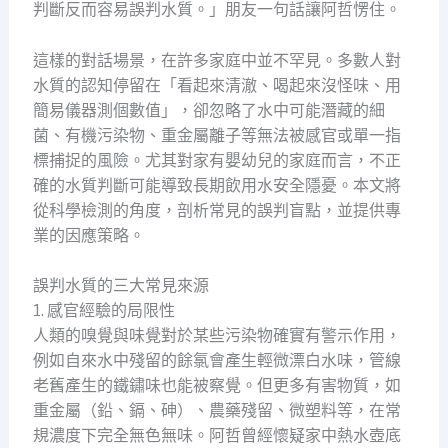
判斷反而容易誤判水質。」朋友一句話讓阿哲愣住。
這樣的對話場景，在許多家庭中並不罕見。多數人對
水質的認知停留在「看起來清澈、喝起來沒怪味、用
簡易儀器測個數值」，卻忽略了水中可能潛藏的細
菌、有機污染物、重金屬離子等無法被感官或單一指
標捕捉的風險。尤其對家有嬰幼兒的家庭而言，不正
確的水質判斷可能導致長期飲用水安全隱憂。本文將
從科學檢測的角度，剖析常見的誤判盲點，並提供專
業的因應策略。
誤判水質的三大常見來源
1. 感官經驗的局限性
人類的嗅覺與味覺對於某些污染物確實有警示作用，
例如自來水中殘留的餘氯會產生輕微漂白水味，管線
老舊產生的鐵鏽味也能被察覺。但更多有害物質，如
重金屬（鉛、鎘、砷）、農藥殘留、微塑料等，在常
規濃度下完全無色無味。阿哲曾經懷疑家中熱水壺底