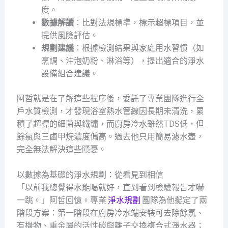
度。
數據解讀
：比對法規標準，標示超標項目，並
提供風險評估。
規劃建議
：根據檢測結果與家庭用水習慣（如
烹調、沖泡奶粉、淋浴等），提出適合的淨水
設備組合建議。
阿哲就是在了解這些程序後，委託了專業團隊進行全
戶水質檢測，才發現浴室熱水管線因長期未清洗，累
積了超標的細菌與鐵鏽，而廚房冷水雖然TDS低，但
餘氯與三鹵甲烷濃度偏高。過去他只用簡易濾水壺，
完全無法解決這些隱憂。
以數據為基礎的淨水規劃：從看見到相信
「以前我總覺得水能喝就好，直到看到檢驗報告才嚇
一跳。」阿哲回憶。專業
淨水規劃
團隊為他擬定了兩
階段方案：第一階段在廚房冷水端安裝可去除餘氯、
有機物、重金屬的活性碳與離子交換複合式淨水器；