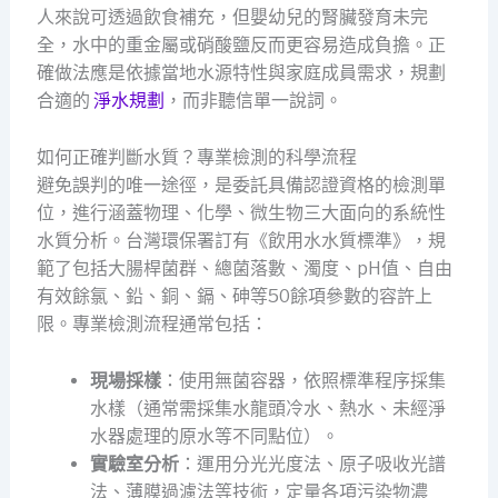
人來說可透過飲食補充，但嬰幼兒的腎臟發育未完
全，水中的重金屬或硝酸鹽反而更容易造成負擔。正
確做法應是依據當地水源特性與家庭成員需求，規劃
合適的
淨水規劃
，而非聽信單一說詞。
如何正確判斷水質？專業檢測的科學流程
避免誤判的唯一途徑，是委託具備認證資格的檢測單
位，進行涵蓋物理、化學、微生物三大面向的系統性
水質分析。台灣環保署訂有《飲用水水質標準》，規
範了包括大腸桿菌群、總菌落數、濁度、pH值、自由
有效餘氯、鉛、銅、鎘、砷等50餘項參數的容許上
限。專業檢測流程通常包括：
現場採樣
：使用無菌容器，依照標準程序採集
水樣（通常需採集水龍頭冷水、熱水、未經淨
水器處理的原水等不同點位）。
實驗室分析
：運用分光光度法、原子吸收光譜
法、薄膜過濾法等技術，定量各項污染物濃