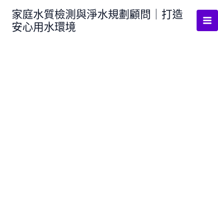
跳
家庭水質檢測與淨水規劃顧問｜打造
至
安心用水環境
主
要
內
容