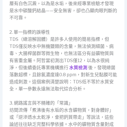
層有白色沉澱，以為是水垢，後來經專業檢驗才發現
是水中碳酸鈣結晶——安全無害，卻也凸顯肉眼判斷的
不可靠。
2. 單一指標的誤導性
TDS（總溶解固體）是許多人使用的簡易指標，但
TDS僅反映水中無機鹽類的含量，無法偵測細菌、病
毒、大腸桿菌群等微生物，也無法區分有益礦物質與
有害重金屬。阿哲當初測出TDS僅12，以為水很純
淨，但後續委託專業機構進行
水質檢測
後，發現總菌
落數超標，且餘氯濃度達0.8 ppm，對新生兒黏膜可能
造成刺激。這個案例清楚說明：TDS低不等於水質安
全，單一參數永遠無法取代綜合分析。
3. 網路謠言與不精確的「常識」
坊間流傳「煮沸後有水垢的水含礦物質，對身體好」
或「逆滲透水太乾淨，會把鈣質帶走」等說法，這些
論述往往缺乏完整科學依據。水中的礦物質含量對成