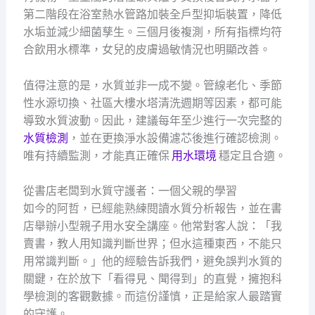
第二階段在浴室熱水管路加裝全戶型抑垢裝置，降低
水垢並減少細菌孳生。三個月後複測，所有指標均符
合飲用水標準，女兒的皮膚過敏情況也明顯改善。
值得注意的是，水質並非一成不變。管線老化、季節
性水源切換、社區大樓水塔清洗週期等因素，都可能
導致水質波動。因此，建議每年至少進行一次完整的
水質檢測
，並在更換淨水設備濾芯後進行確認檢測。
唯有持續監測，才能真正確保
用水環境
穩定且合適。
從書店老闆到水質守護者：一個父親的學習
如今的阿哲，已經能熟練閱讀水質分析報告，並在書
店舉辦小型親子用水安全講座。他常對客人說：「我
賣書，教人用知識判斷世界；但水這種東西，不能只
用常識判斷。」他的經驗告訴我們，避免誤判水質的
關鍵，在於放下「看得見、聞得到」的直覺，擁抱科
學檢測的客觀數據。而這份謹慎，正是給家人最踏實
的守護。