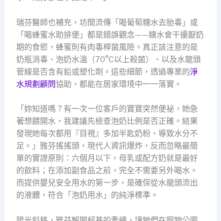
瑞芬醫師也補充，坊間流傳「喝葡萄糖水去胎毒」或
「喝蜂蜜水助排便」都是錯誤觀念——糖水會干擾厭奶
期的食慾，蜂蜜則有肉毒桿菌風險。真正該注意的是
奶瓶消毒、泡奶水溫（70°C以上殺菌）、以及水龍頭
管線是否含有鉛或塑化劑。這些細節，透過專業的
淨
水規劃顧問
協助，都能在居家環境中一一落實。
「妳知道嗎？有一次一位客戶的寶寶突然便祕，她急
著想餵開水，我建議先檢查泡奶比例是否正確。結果
發現她每次都用『目視』多加半匙奶粉，導致水分不
足。」雅芬搖搖頭，現代人資訊爆炸，反而忽略最簡
單的實證原則：六個月以下，母乳或配方奶就是最好
的飲料；在添加副食品之前，完全不需要另外喝水。
而提供嬰兒安全用水的第一步，是確保從水龍頭流出
的液體，符合「泡奶用水」的純淨標準。
陽光斜移，雅芬解開柯基的牽繩，讓牠們在寵物公園