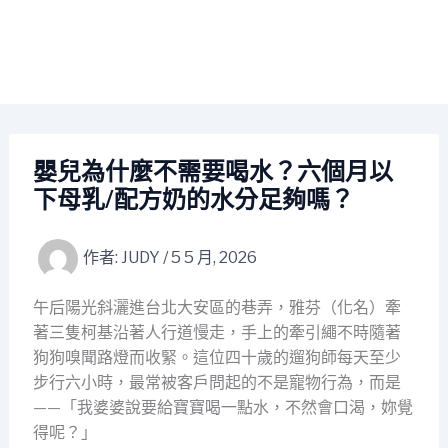
嬰兒為什麼不需要喝水？六個月以
下母乳/配方奶的水分足夠嗎？
作者:
JUDY
/
5 5 月, 2026
午后陽光斜灑進台北大安區的巷弄，雅芬（化名）牽
著三隻柯基沿著人行道慢走，手上的牽引繩不時隨著
狗狗嗅聞路燈而收緊。這位四十歲的遛狗師每天至少
步行六小時，最常被客戶問起的不是寵物行為，而是
——「我婆婆說要給寶寶喝一點水，不然會口渴，妳覺
得呢？」