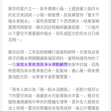
雅芬的客戶之一，新手媽媽小薇，上週抱著三個月大
的女兒來諮詢。小薇一臉疲憊，說長輩堅持「夏天不
喝水會脫水」，還用滴管餵了十西西開水。結果當晚
寶寶哭鬧整夜，隔天回診時醫師嚴肅提醒：「六個月
以下嬰兒不需要額外喝水，母乳或配方奶的水分已經
足夠。」
雅芬記得，三年前她剛轉行當遛狗師時，也曾為自家
姪子的喝水問題翻遍衛福部資料。當時她還特地約了
一位
家庭水質檢測與淨水規劃顧問
來家中討論，因為
她發現自來水煮沸後仍有一股氯味，擔心萬一將來需
要泡配方奶，水質會不會影響寶寶。
「很多人誤以為『喝一點水沒關係』，但對六個月以
下的嬰兒來說，過量飲水可能導致水中毒。」雅芬在
寵物溝通課程中學到的腎臟生理學，意外在人類育兒
派上用場。嬰兒的腎臟尚未發育成熟，每公斤體重能