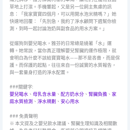
草地上打滾。手機響起，又是另一位飼主焦慮的訊
息：「我家寶寶四個月，可以用開水泡米精嗎？」她
快速地回覆：「先別急，我約了淨水顧問下週幫你檢
測，到時一起討論泡奶與副食品的用水方案。」
從遛狗到嬰兒喝水，雅芬的日常總是繞著「水」運
轉。她常說，當你真正理解嬰兒腎臟的運作極限，就
會明白為什麼不該給寶寶喝水——那不是吝嗇，而是保
護。而保護的起點，往往來自一份誠實的水質報告，
與一套量身打造的淨水配置。
###關鍵字:
嬰兒喝水
、
母乳含水量
、
配方奶水分
、
腎臟負擔
、
家
庭水質檢測
、
淨水規劃
、
安心用水
### 免責聲明
※ 本文提及之嬰兒飲水建議、腎臟生理知識及相關數