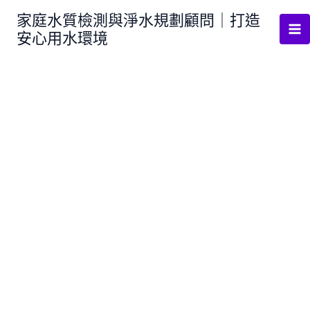
跳
家庭水質檢測與淨水規劃顧問｜打造
至
安心用水環境
主
要
內
容