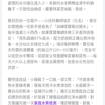
處理的水分遠比成人少，多餘的水會稀釋血液中的鈉
離子，引發低血鈉症，嚴重時甚至抽搐、昏迷。
雅芬的另一位客戶——小兒科醫師瑞芬（化名），曾在
診間遇過一位新手爸爸為了「訓練寶寶喝白開水」，
每天強灌三十西西，結果寶寶連續哀嚎三天直到送急
診。「母乳超過87%是水，配方奶按照正確比例沖泡
後，水分佔比也接近九成。」瑞芬醫師解釋，嬰兒每
天所需的液體量（約每公斤120～150毫升），完全可
以從奶水中獲得，前提是父母要觀察尿量和尿色——每
天六片以上濕尿布、尿液淡黃透明，就是水分充足的
訊號。
聽完這段話，小薇鬆了一口氣，卻又問：「可是家裡
熱水管線老舊，我每次用冷水煮沸泡奶，水面都浮一
層白白的粉末，這樣可以嗎？」雅芬立刻想起自己當
初遇到的困惑，於是撥了通電話給那位淨水顧問，對
方建議先做一次
家庭水質檢測
，確認總硬度、餘氯、