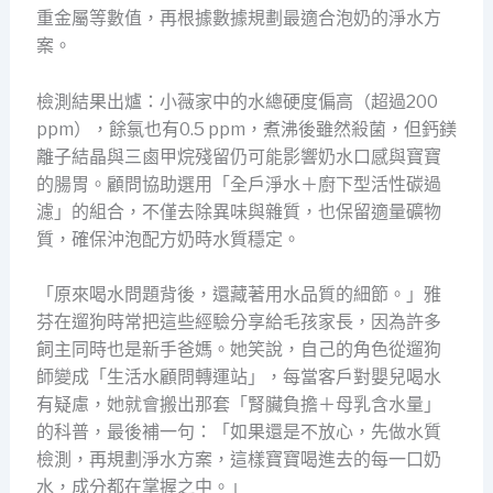
重金屬等數值，再根據數據規劃最適合泡奶的淨水方
案。
檢測結果出爐：小薇家中的水總硬度偏高（超過200
ppm），餘氯也有0.5 ppm，煮沸後雖然殺菌，但鈣鎂
離子結晶與三鹵甲烷殘留仍可能影響奶水口感與寶寶
的腸胃。顧問協助選用「全戶淨水＋廚下型活性碳過
濾」的組合，不僅去除異味與雜質，也保留適量礦物
質，確保沖泡配方奶時水質穩定。
「原來喝水問題背後，還藏著用水品質的細節。」雅
芬在遛狗時常把這些經驗分享給毛孩家長，因為許多
飼主同時也是新手爸媽。她笑說，自己的角色從遛狗
師變成「生活水顧問轉運站」，每當客戶對嬰兒喝水
有疑慮，她就會搬出那套「腎臟負擔＋母乳含水量」
的科普，最後補一句：「如果還是不放心，先做水質
檢測，再規劃淨水方案，這樣寶寶喝進去的每一口奶
水，成分都在掌握之中。」