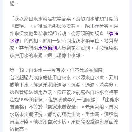
過。
「我以為自來水就是標準答案，沒想到水龍頭打開的
『標準』，背後藏著那麼多變數。」陳正義苦笑。這
件事促使他重新拿起記者魂，從源頭開始調查「
家庭
水源
」的真相。他用一週時間走訪水務單位、地質專
家，甚至請來
水質檢測
人員到家裡實測，才發現原來
家庭用水的來源，遠比想像中複雜。
第一類：自來水——最普及，但不等於零風險
台灣超過九成家庭使用自來水，水源來自水庫、河川
或地下水，經過淨水廠混凝、沉澱、過濾、消毒後，
透過管線送到用戶端。陳正義以前寫過自來水合格率
超過99%的新聞，但這次他學到一個關鍵：
「出廠水
質合格」不等於「到家水質安全」。
老舊管線、自家
水塔未定期清洗，都可能讓微生物、重金屬、沉積物
再度汙染。他檢測自家水樣，果然發現鐵鏽與細菌總
數偏高。