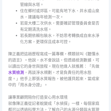
管線與水塔。
住在鄉村或郊區，可能有地下水、井水或山泉
水，建議每年檢測一次。
若是大樓二次供水，需要確認管理委員會是否
有定期清洗水塔。
若長期依賴包裝水，不妨思考轉換成自來水淨
化方案，更環保且成本可控。
陳正義把這趟歷程寫成一篇專欄，標題就叫《聽懂水
的語言》。他說，水不會說話，但透過檢測數據，可
以讀出它的身世與旅程。現在他逢人就推薦：「先做
水質檢測
，再談淨水規劃，才是負責任的用水態
度。」他手上那張水質報告，被他護貝起來，當成家
中的「用水身分證」。
讓專業顧問陪你打造安心用水環境
就像陳正義從記者蛻變成「水偵探」一樣，每個家庭
都可以透過科學方法，了解自己的水源分類與水質現