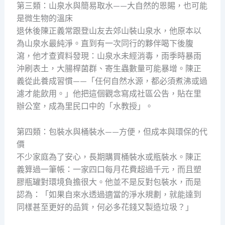
第三類：山泉水與簡易取水——大自然的恩賜，也可能
是微生物的溫床
退休後陳正義常跟登山友去郊山裝山泉水，他原本以
為山泉水最純淨。直到有一次同行的夥伴喝下後腹
瀉，他才查資料發現：山泉水未經消毒，雨季時暴雨
沖刷表土，大腸桿菌群、寄生蟲數量可能暴增。陳正
義從此養成習慣——「任何自然水源，都必須煮沸或過
濾才能飲用。」他把這個觀念寫成社區公告，貼在里
辦公室，成為里民口中的「水教授」。
第四類：包裝水與桶裝水——方便，但成本與環保的代
價
不少家庭為了安心，長期購買桶裝水或瓶裝水。陳正
義算過一筆帳：一家四口每月花費超過千元，而且塑
膠瓶罐對環境負擔很大。他並不是反對包裝水，而是
認為：「如果自來水透過適當的淨水規劃，就能達到
同樣甚至更好的品質，何必多花錢又製造垃圾？」