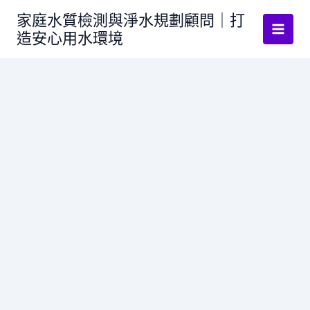
跳
家庭水質檢測與淨水規劃顧問｜打
至
造安心用水環境
主
要
內
容