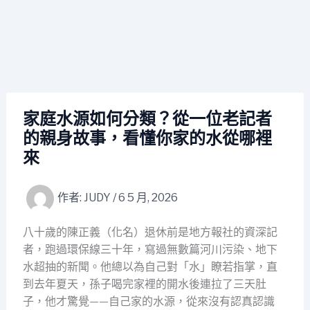
家庭水源如何分類？從一位老記者
的親身故事，看懂你家的水從哪裡
來
作者:
JUDY
/
6 5 月, 2026
八十歲的陳正義（化名）退休前是地方報社的資深記
者，跑過環保線三十年，寫過無數篇河川污染、地下
水超抽的新聞。他總以為自己對「水」瞭若指掌，直
到去年夏天，孫子喝完家裡的開水後連拉了三天肚
子，他才驚覺——自己家的水源，從來沒有認真認識