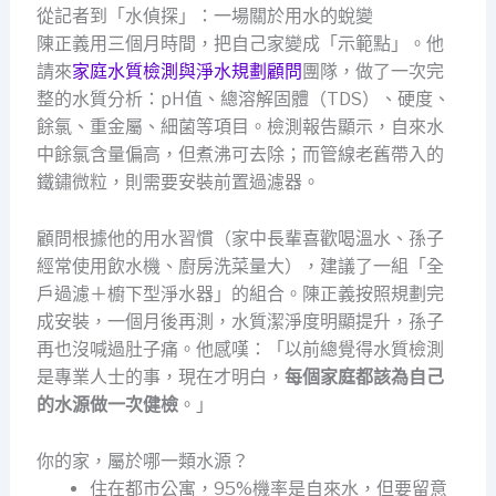
從記者到「水偵探」：一場關於用水的蛻變
陳正義用三個月時間，把自己家變成「示範點」。他
請來
家庭水質檢測與淨水規劃顧問
團隊，做了一次完
整的水質分析：pH值、總溶解固體（TDS）、硬度、
餘氯、重金屬、細菌等項目。檢測報告顯示，自來水
中餘氯含量偏高，但煮沸可去除；而管線老舊帶入的
鐵鏽微粒，則需要安裝前置過濾器。
顧問根據他的用水習慣（家中長輩喜歡喝溫水、孫子
經常使用飲水機、廚房洗菜量大），建議了一組「全
戶過濾＋櫥下型淨水器」的組合。陳正義按照規劃完
成安裝，一個月後再測，水質潔淨度明顯提升，孫子
再也沒喊過肚子痛。他感嘆：「以前總覺得水質檢測
是專業人士的事，現在才明白，
每個家庭都該為自己
的水源做一次健檢
。」
你的家，屬於哪一類水源？
住在都市公寓，95%機率是自來水，但要留意