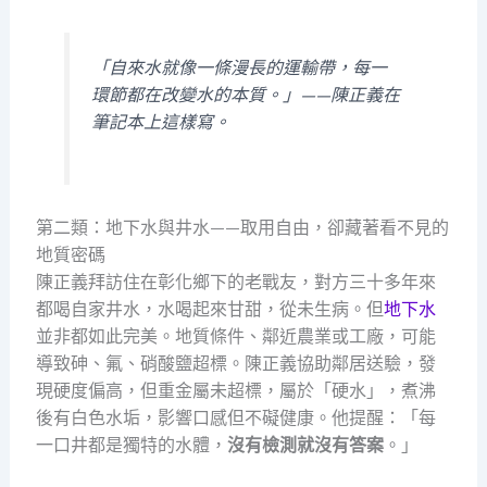
「自來水就像一條漫長的運輸帶，每一
環節都在改變水的本質。」——陳正義在
筆記本上這樣寫。
第二類：地下水與井水——取用自由，卻藏著看不見的
地質密碼
陳正義拜訪住在彰化鄉下的老戰友，對方三十多年來
都喝自家井水，水喝起來甘甜，從未生病。但
地下水
並非都如此完美。地質條件、鄰近農業或工廠，可能
導致砷、氟、硝酸鹽超標。陳正義協助鄰居送驗，發
現硬度偏高，但重金屬未超標，屬於「硬水」，煮沸
後有白色水垢，影響口感但不礙健康。他提醒：「每
一口井都是獨特的水體，
沒有檢測就沒有答案
。」