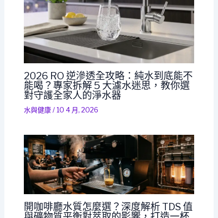
2026 RO 逆滲透全攻略：純水到底能不
能喝？專家拆解 5 大濾水迷思，教你選
對守護全家人的淨水器
水與健康
/
10 4 月, 2026
開咖啡廳水質怎麼選？深度解析 TDS 值
與礦物質平衡對萃取的影響，打造一杯