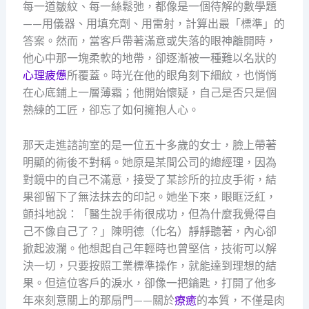
每一道皺紋、每一絲鬆弛，都像是一個待解的數學題
——用儀器、用填充劑、用雷射，計算出最「標準」的
答案。然而，當客戶帶著滿意或失落的眼神離開時，
他心中那一塊柔軟的地帶，卻逐漸被一種難以名狀的
心理疲憊
所覆蓋。時光在他的眼角刻下細紋，也悄悄
在心底鋪上一層薄霜；他開始懷疑，自己是否只是個
熟練的工匠，卻忘了如何擁抱人心。
那天走進諮詢室的是一位五十多歲的女士，臉上帶著
明顯的術後不對稱。她原是某間公司的總經理，因為
對鏡中的自己不滿意，接受了某診所的拉皮手術，結
果卻留下了無法抹去的印記。她坐下來，眼眶泛紅，
顫抖地說：「醫生說手術很成功，但為什麼我覺得自
己不像自己了？」陳明德（化名）靜靜聽著，內心卻
掀起波瀾。他想起自己年輕時也曾堅信，技術可以解
決一切，只要按照工業標準操作，就能達到理想的結
果。但這位客戶的淚水，卻像一把鑰匙，打開了他多
年來刻意關上的那扇門——關於
療癒
的本質，不僅是肉