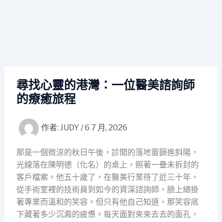
尋找心靈的港灣：一位醫美諮詢師
的療癒旅程
作者:
JUDY
/
6 7 月, 2026
那是一個微涼的秋日午後，診間的落地窗篩進斜陽，
光線落在陳明德（化名）的桌上，照著一疊未拆封的
客戶檔案。他五十歲了，在醫美行業待了近三十年，
從手術室裡的技術員到如今的資深諮詢師，臉上總掛
著專業而溫和的笑容。但只有他自己知道，那笑容底
下藏著多少沉澱的疲憊。每天面對來來去去的面孔，