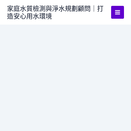
跳
家庭水質檢測與淨水規劃顧問｜打
至
造安心用水環境
主
要
內
容