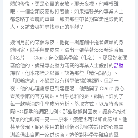
體的修復，更是心靈的安放。那天夜裡，他輾轉難
眠，一個念頭反覆敲打著他：如果連醫美的專業人士
都忽略了靈魂的重量，那麼那些帶著期望走進診間的
人，又該去哪裡尋找真正的平靜？
幾個月前的某個深夜，他從一場應酬中拖著疲憊的身
體回家，隨手翻開皮夾，滑出一張帶著淡淡精油香氣
的名片——Claire 身心靈美學館（化名）。那是好友硬
塞給他的，說是專為壓力滿載的專業人士設計的
舒壓
課程。他本來嗤之以鼻，認為那些「精油調配」、
「脈輪療癒」不過是沒有科學依據的噱頭。但那一
夜，他的心理疲憊已到達極限，他點開了 Claire 身心
靈美學館的官方網站。出乎意料的是，網站上詳列了
每一款精油的化學成分分析、萃取方式、以及符合國
際ISO標準的調配比例。那些數據與圖表，讓身為技術
背景的他眼睛一亮——原來，療癒也可以如此嚴謹。他
甚至發現，館內使用的檢測儀器與醫美診所的心電監
測設備出自同一家供應商，這份對科學準確度的堅