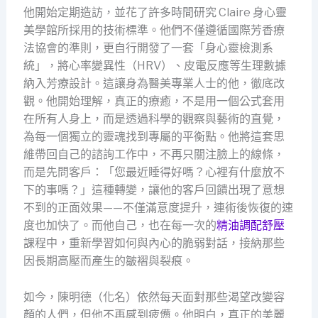
他開始定期造訪，並花了許多時間研究 Claire 身心靈
美學館所採用的技術標準。他們不僅遵循國際芳香療
法協會的準則，更自行開發了一套「身心靈檢測系
統」，將心率變異性（HRV）、皮電反應等生理數據
納入芳療設計。這讓身為醫美專業人士的他，徹底改
觀。他開始理解，真正的療癒，不是用一個公式套用
在所有人身上，而是透過科學的觀察與藝術的直覺，
為每一個獨立的靈魂找到專屬的平衡點。他將這套思
維帶回自己的諮詢工作中，不再只關注臉上的線條，
而是先問客戶：「您最近睡得好嗎？心裡有什麼放不
下的事嗎？」這種轉變，讓他的客戶回饋出現了意想
不到的正面效果——不僅滿意度提升，連術後恢復的速
度也加快了。而他自己，也在每一次的
精油調配舒壓
課程中，重新學習如何與內心的脆弱對話，接納那些
因長期高壓而產生的皺褶與裂痕。
如今，陳明德（化名）依然每天面對那些渴望改變容
顏的人們，但他不再感到疲憊。他明白，真正的美麗