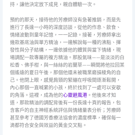
持，讓他決定放下成見，親自體驗一次。
預約的那天，接待他的芳療師沒有急著推銷，而是先
進行了長達一小時的深度訪談，從他的作息、飲食、
情緒波動到童年記憶，一一記錄。接著，芳療師拿出
幾款基底油與單方精油，一邊解說每一種的沸點、揮
發性與分子結構，一邊依據他的體質與當下情緒，現
場調配一款專屬的複方精油。那股氣味——是淡淡的白
松香、佛手柑，與一絲絲的岩蘭草——瞬間將他拉回某
個遙遠的夏日午後，那個他還未被職業磨損稜角的自
己。他閉上眼，感覺肩頸的緊繃在呼吸間逐漸鬆開，
內心那個一直喊累的小孩，終於找到了一處可以安歇
的角落。這裡，成為他的
心靈避風港
。他後來才知
道，那款精油的調配背後有一份長達十頁的報告，包
含客戶的自主神經系統評估與情緒量表分析；芳療師
甚至參考了德國芳香療法協會的濃度標準，確保每一
滴都符合安全與效益的黃金交叉點。