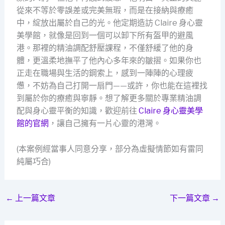
從來不等於零誤差或完美無瑕，而是在接納與療癒
中，綻放出屬於自己的光。他定期造訪 Claire 身心靈
美學館，就像是回到一個可以卸下所有盔甲的避風
港。那裡的精油調配舒壓課程，不僅舒緩了他的身
體，更溫柔地撫平了他內心多年來的皺摺。如果你也
正走在職場與生活的鋼索上，感到一陣陣的心理疲
憊，不妨為自己打開一扇門——或許，你也能在這裡找
到屬於你的療癒與寧靜。想了解更多關於專業精油調
配與身心靈平衡的知識，歡迎前往
Claire 身心靈美學
館的官網
，讓自己擁有一片心靈的港灣。
(本案例經當事人同意分享，部分為虛擬情節如有雷同
純屬巧合)
←
上一篇文章
下一篇文章
→