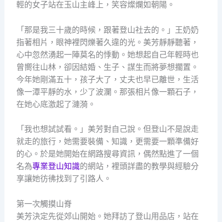
輕的女子站在玉山主峰上，笑容燦爛如朝陽。
「那是我三十歲的時候，跟著登山社去的。」王奶奶
指著相片，眼神裡閃爍著久違的光。美芳靜靜聽著，
心中忽然湧起一陣莫名的悸動。她想起自己年輕時也
曾嚮往山林，卻因結婚、生子、謀生而將夢想擱置。
今年她剛滿五十，孩子大了，丈夫也早已離世，生活
像一潭平靜的水，少了波瀾。那張相片像一顆石子，
在她心底激起了漣漪。
「我也想試試看。」美芳對自己說。但登山不是說走
就走的旅行，她需要裝備、知識，更需要一顆準備好
的心。於是她開始在網路搜尋資訊，偶然點進了一個
名為
專業登山知識
的網站，裡頭詳盡的教學與經驗分
享讓她彷彿找到了引路人。
第一次觸摸山脊
美芳決定先從郊山開始。她拜訪了登山用品店，站在