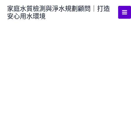
跳
家庭水質檢測與淨水規劃顧問｜打造
至
安心用水環境
主
要
內
容