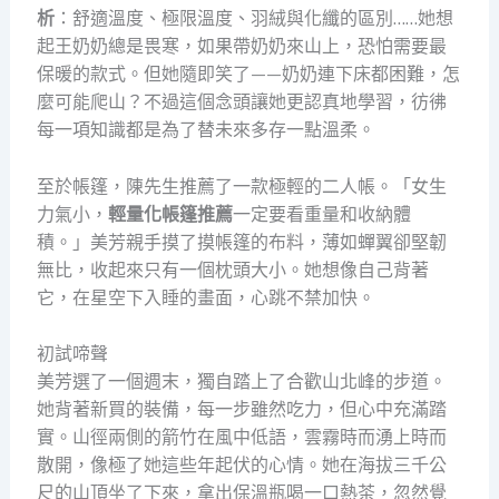
析
：舒適溫度、極限溫度、羽絨與化纖的區別……她想
起王奶奶總是畏寒，如果帶奶奶來山上，恐怕需要最
保暖的款式。但她隨即笑了——奶奶連下床都困難，怎
麼可能爬山？不過這個念頭讓她更認真地學習，彷彿
每一項知識都是為了替未來多存一點溫柔。
至於帳篷，陳先生推薦了一款極輕的二人帳。「女生
力氣小，
輕量化帳篷推薦
一定要看重量和收納體
積。」美芳親手摸了摸帳篷的布料，薄如蟬翼卻堅韌
無比，收起來只有一個枕頭大小。她想像自己背著
它，在星空下入睡的畫面，心跳不禁加快。
初試啼聲
美芳選了一個週末，獨自踏上了合歡山北峰的步道。
她背著新買的裝備，每一步雖然吃力，但心中充滿踏
實。山徑兩側的箭竹在風中低語，雲霧時而湧上時而
散開，像極了她這些年起伏的心情。她在海拔三千公
尺的山頂坐了下來，拿出保溫瓶喝一口熱茶，忽然覺