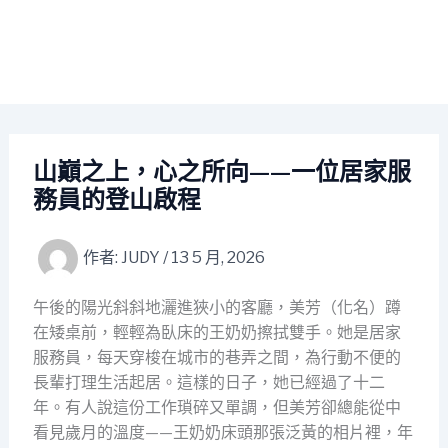
山巔之上，心之所向——一位居家服
務員的登山啟程
作者:
JUDY
/
13 5 月, 2026
午後的陽光斜斜地灑進狹小的客廳，美芳（化名）蹲
在矮桌前，輕輕為臥床的王奶奶擦拭雙手。她是居家
服務員，每天穿梭在城市的巷弄之間，為行動不便的
長輩打理生活起居。這樣的日子，她已經過了十二
年。有人說這份工作瑣碎又單調，但美芳卻總能從中
看見歲月的溫度——王奶奶床頭那張泛黃的相片裡，年