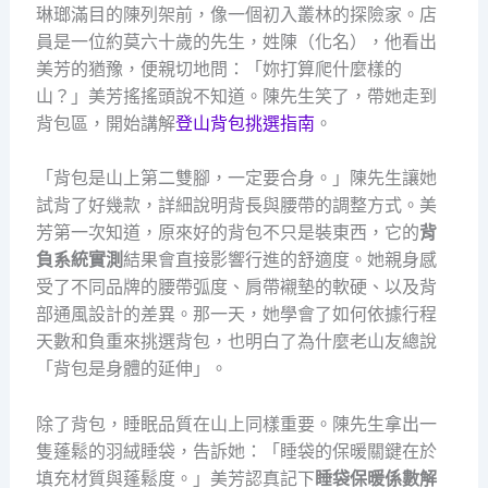
琳瑯滿目的陳列架前，像一個初入叢林的探險家。店
員是一位約莫六十歲的先生，姓陳（化名），他看出
美芳的猶豫，便親切地問：「妳打算爬什麼樣的
山？」美芳搖搖頭說不知道。陳先生笑了，帶她走到
背包區，開始講解
登山背包挑選指南
。
「背包是山上第二雙腳，一定要合身。」陳先生讓她
試背了好幾款，詳細說明背長與腰帶的調整方式。美
芳第一次知道，原來好的背包不只是裝東西，它的
背
負系統實測
結果會直接影響行進的舒適度。她親身感
受了不同品牌的腰帶弧度、肩帶襯墊的軟硬、以及背
部通風設計的差異。那一天，她學會了如何依據行程
天數和負重來挑選背包，也明白了為什麼老山友總說
「背包是身體的延伸」。
除了背包，睡眠品質在山上同樣重要。陳先生拿出一
隻蓬鬆的羽絨睡袋，告訴她：「睡袋的保暖關鍵在於
填充材質與蓬鬆度。」美芳認真記下
睡袋保暖係數解