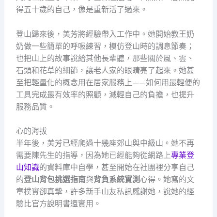
得五十歲的自己，像是重新活了過來。
登山歸來後，美芳將經驗帶入工作中。她開始教王奶
奶做一些簡單的呼吸練習，模仿登山時的調息節奏；
也把山上的故事說給其他長輩聽，那些關於風、雲、
石頭和花草的細節，讓老人家的眼睛亮了起來。她甚
至把輕量化的概念用在居家服務上——如何用最輕便的
工具完成最有效率的照顧，減輕自己的負擔，也提升
服務品質。
心的海拔
半年後，美芳已經爬過十幾座郊山與中級山。她不再
需要陳先生的指導，因為她已經能夠從網路上
專業登
山知識
的資料庫中自學，甚至開始在社團裡分享自己
的
登山背包挑選指南
與
背負系統實測
心得。她寫的文
章樸實卻真摯，許多新手山友私訊感謝她，說她的經
驗比官方說明書還實用。