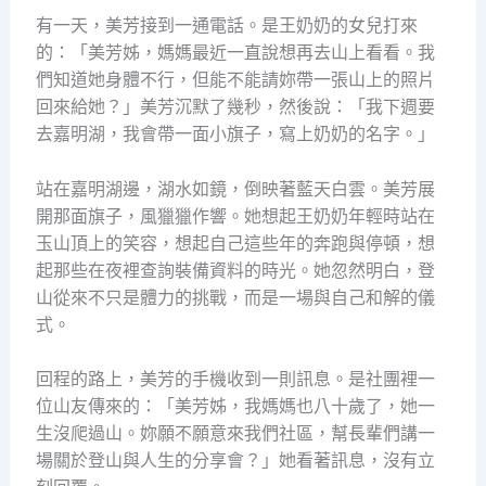
有一天，美芳接到一通電話。是王奶奶的女兒打來
的：「美芳姊，媽媽最近一直說想再去山上看看。我
們知道她身體不行，但能不能請妳帶一張山上的照片
回來給她？」美芳沉默了幾秒，然後說：「我下週要
去嘉明湖，我會帶一面小旗子，寫上奶奶的名字。」
站在嘉明湖邊，湖水如鏡，倒映著藍天白雲。美芳展
開那面旗子，風獵獵作響。她想起王奶奶年輕時站在
玉山頂上的笑容，想起自己這些年的奔跑與停頓，想
起那些在夜裡查詢裝備資料的時光。她忽然明白，登
山從來不只是體力的挑戰，而是一場與自己和解的儀
式。
回程的路上，美芳的手機收到一則訊息。是社團裡一
位山友傳來的：「美芳姊，我媽媽也八十歲了，她一
生沒爬過山。妳願不願意來我們社區，幫長輩們講一
場關於登山與人生的分享會？」她看著訊息，沒有立