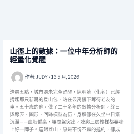
山徑上的數據：一位中年分析師的
輕量化覺醒
作者:
JUDY
/
13 5 月, 2026
清晨五點，城市還未完全甦醒，陳明遠（化名）已經
揹起那只新購的登山包，站在公寓樓下等待老友的
車。五十歲的他，做了二十多年的數據分析師，終日
與報表、圖形、回歸模型為伍，身體卻在久坐中日漸
沉滯——血脂偏高，腰間盤突出，連爬三層樓梯都要喘
上好一陣子。這趟登山，原是不情不願的邀約，卻成