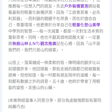
推薦每一位想入門的朋友，先去
戶外裝備實測
網站看
看最新的輕量化裝備評測，因為「工欲善其事，必先
利其器」，而利器的關鍵不在昂貴，而在於適合自
己、尊重環境。他更樂於分享自己在
輕量化登山美學
中學到的智慧——每一次減重，都是一次對生活本質的
重新思考。同時，他也不厭其煩地提醒大家，一定要
將
無痕山林 (LNT) 觀念推廣
記在心裡，因為「山不是
我們的，我們只是山的過客」。
山徑上，落葉鋪成一條柔軟的毯，陳明遠的腳步比以
前穩健許多。他回頭看，那些走過的路都已經被霧氣
遮掩，但他知道，每一吋都有朋友陪伴的溫暖，每一
刻都有數據之外的詩意。五十歲，他終於學會了用輕
盈的姿態，走進山的心臟。
(本案例經當事人同意分享，部分為虛擬情節如有雷同
純屬巧合)