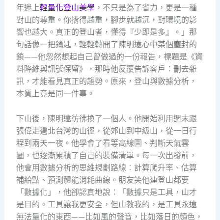
年迷上
輕量化登山美學
，不只是為了省力，更是一種
對山的尊重。你揹得越重，腳步就越沉，對環境的影
響也越大。真正的登山者，懂得『少即是多』。」那
句話像一把鑰匙，輕輕轉開了陳明遠心中某個塵封的
鎖——他忽然想起自己曾做過的一份報告，標題是《資
料降維與訊號保留》，那時他反覆告訴客戶：刪去雜
訊，才能看見真正的趨勢。原來，登山與數據分析，
本質上竟是同一件事。
下山後，陳明遠彷彿換了一個人。他開始利用週末跟
張偉走遍北台灣的山徑，從郊山到中級山，從一日行
程到兩天一夜。他學會了看等高線圖、判斷天氣雲
圖，也逐漸累積了自己的裝備清單。每一次出發前，
他會用數據分析的思維規劃路線：計算爬升率、估算
補給點、預測體能消耗曲線。朋友笑他連登山都要
「數據化」，他卻認真地說：「數據只是工具，山才
是目的。工具讓我更安全，但山教我的，是工具永遠
無法量化的東西——比如風的聲音，比如落日的顏色，