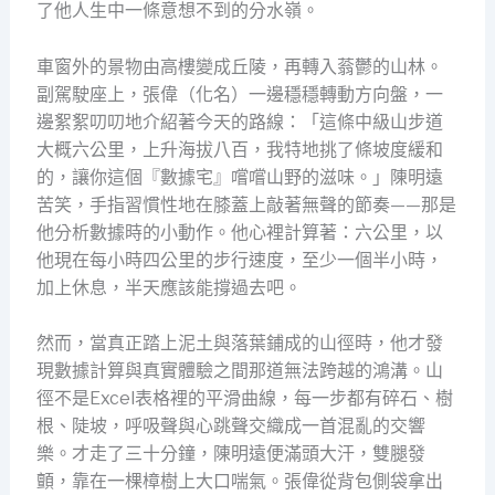
了他人生中一條意想不到的分水嶺。
車窗外的景物由高樓變成丘陵，再轉入蓊鬱的山林。
副駕駛座上，張偉（化名）一邊穩穩轉動方向盤，一
邊絮絮叨叨地介紹著今天的路線：「這條中級山步道
大概六公里，上升海拔八百，我特地挑了條坡度緩和
的，讓你這個『數據宅』嚐嚐山野的滋味。」陳明遠
苦笑，手指習慣性地在膝蓋上敲著無聲的節奏——那是
他分析數據時的小動作。他心裡計算著：六公里，以
他現在每小時四公里的步行速度，至少一個半小時，
加上休息，半天應該能撐過去吧。
然而，當真正踏上泥土與落葉鋪成的山徑時，他才發
現數據計算與真實體驗之間那道無法跨越的鴻溝。山
徑不是Excel表格裡的平滑曲線，每一步都有碎石、樹
根、陡坡，呼吸聲與心跳聲交織成一首混亂的交響
樂。才走了三十分鐘，陳明遠便滿頭大汗，雙腿發
顫，靠在一棵樟樹上大口喘氣。張偉從背包側袋拿出