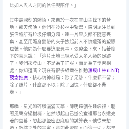
比如人與人之間的信任與陪伴。」
其中最深刻的體悟，來自於一次在雪山主峰下的營
地。那天傍晚，他們在冷杉林中紮營，陳明遠注意到
張偉將所有垃圾仔細分類，連一片果皮都不隨意丟
棄，甚至用隨身攜帶的夾子撿起前人不慎遺落的塑膠
包裝。他問為什麼要這麼費事，張偉坐下來，指著腳
下的苔原說：「這片土地已經承受太多人類的足跡
了。我們來登山，不是為了征服，而是為了學習相
處。你知道嗎？現在有很多組織在推動
無痕山林 (LNT)
觀念推廣
，核心精神就是：除了足跡，什麼都不留；
除了照片，什麼都不取；除了回憶，什麼都不帶
走。」
那晚，星光如碎鑽灑滿天幕，陳明遠躺在睡袋裡，聽
著風聲穿過樹梢，忽然想起自己辦公室裡那台永遠亮
著的螢幕，想起那些密密麻麻的試算表。他從未想
過，數據之外的宇宙，竟如此遼闊。而這一切，都是