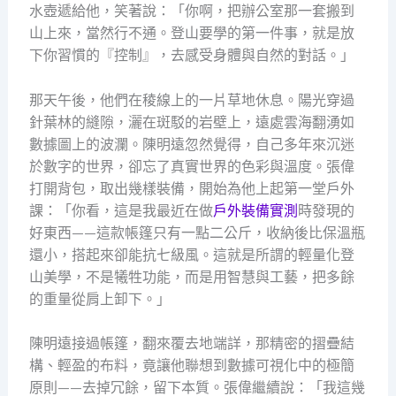
水壺遞給他，笑著說：「你啊，把辦公室那一套搬到
山上來，當然行不通。登山要學的第一件事，就是放
下你習慣的『控制』，去感受身體與自然的對話。」
那天午後，他們在稜線上的一片草地休息。陽光穿過
針葉林的縫隙，灑在斑駁的岩壁上，遠處雲海翻湧如
數據圖上的波瀾。陳明遠忽然覺得，自己多年來沉迷
於數字的世界，卻忘了真實世界的色彩與溫度。張偉
打開背包，取出幾樣裝備，開始為他上起第一堂戶外
課：「你看，這是我最近在做
戶外裝備實測
時發現的
好東西——這款帳篷只有一點二公斤，收納後比保溫瓶
還小，搭起來卻能抗七級風。這就是所謂的輕量化登
山美學，不是犧牲功能，而是用智慧與工藝，把多餘
的重量從肩上卸下。」
陳明遠接過帳篷，翻來覆去地端詳，那精密的摺疊結
構、輕盈的布料，竟讓他聯想到數據可視化中的極簡
原則——去掉冗餘，留下本質。張偉繼續說：「我這幾