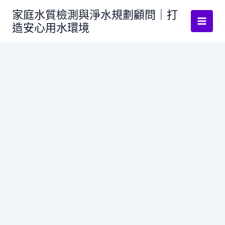
跳
家庭水質檢測與淨水規劃顧問｜打
至
造安心用水環境
主
要
內
容