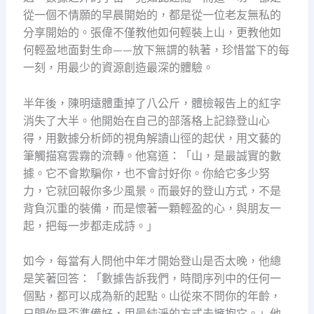
從一個不情願的早晨開始的，都是從一位老友無私的
分享開始的。張偉不僅教他如何輕裝上山，更教他如
何輕盈地面對生命——放下無謂的執著，珍惜當下的每
一刻，用最少的資源創造最深的體驗。
半年後，陳明遠體重掉了八公斤，體檢報告上的紅字
消失了大半。他開始在自己的部落格上記錄登山心
得，用數據分析師的視角解讀山徑的起伏，用文藝的
筆觸描寫雲霧的流轉。他寫道：「山，是最誠實的數
據。它不會欺騙你，也不會討好你。你給它多少努
力，它就回報你多少風景。而最好的登山方式，不是
背負沉重的裝備，而是懷著一顆輕盈的心，與朋友一
起，把每一步都走成詩。」
如今，每當有人問他中年才開始登山是否太晚，他總
是笑著回答：「數據告訴我們，時間序列中的任何一
個點，都可以成為新的起點。山從來不問你的年齡，
只問你是否準備好，用最純淨的方式去擁抱它。」他