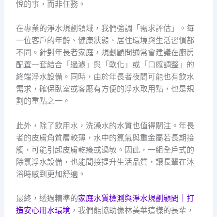
悅的事，而非任務。
在專業的淨水規劃領域，我們強調「需求評估」。每
一位客戶的年齡、健康狀態、居住環境與生活習慣都
不同。針對年長者家庭，規劃顧問通常會建議在廚房
配置一套結合「過濾」與「軟化」或「口感調整」的
終端淨水設備。同時，由於年長者夜間可能也有飲水
需求，確保臥室或客廳有方便的淨水取用點，也是規
劃的重點之一。
此外，除了飲用水，洗澡水的水質也值得關注。年長
者的皮膚角質層較薄，水中的氯氣與重金屬若長期接
觸，可能引起皮膚乾癢或過敏。因此，一組全戶式的
除氯淨水設備，也能間接提升生活品質，讓長輩在沐
浴時感到更加舒適。
最終，透過精準的
家庭水質檢測與淨水規劃顧問｜打
造安心用水環境
，我們能協助像林美華這樣的長輩，