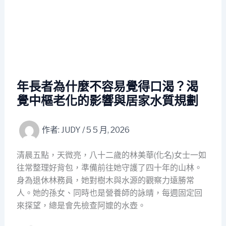
年長者為什麼不容易覺得口渴？渴
覺中樞老化的影響與居家水質規劃
作者:
JUDY
/
5 5 月, 2026
清晨五點，天微亮，八十二歲的林美華(化名)女士一如
往常整理好背包，準備前往她守護了四十年的山林。
身為退休林務員，她對樹木與水源的觀察力遠勝常
人。她的孫女、同時也是營養師的詠晴，每週固定回
來探望，總是會先檢查阿嬤的水壺。