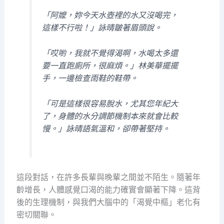
「阿嬤，妳今天水壺裡的水又沒喝完，
這樣不行啦！」詠晴皺著眉頭說。
「哎喲，我就不覺得渴啊，水喝太多還
要一直跑廁所，很麻煩。」林美華擺擺
手，一邊檢查雨鞋的鞋帶。
「可是這樣很容易脫水，尤其您年紀大
了，身體的水分調節機制本來就會比較
慢。」詠晴語氣溫和，卻帶著堅持。
這段對話，在許多長輩與晚輩之間並不陌生。隨著年
齡增長，人體感覺口渴的能力確實會顯著下降。這背
後的生理機制，與我們大腦中的「渴覺中樞」老化有
密切關聯。