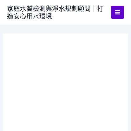
跳
家庭水質檢測與淨水規劃顧問｜打
至
造安心用水環境
主
要
內
容