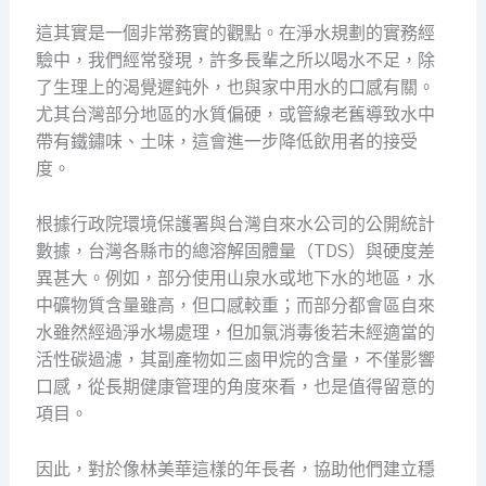
這其實是一個非常務實的觀點。在淨水規劃的實務經
驗中，我們經常發現，許多長輩之所以喝水不足，除
了生理上的渴覺遲鈍外，也與家中用水的口感有關。
尤其台灣部分地區的水質偏硬，或管線老舊導致水中
帶有鐵鏽味、土味，這會進一步降低飲用者的接受
度。
根據行政院環境保護署與台灣自來水公司的公開統計
數據，台灣各縣市的總溶解固體量（TDS）與硬度差
異甚大。例如，部分使用山泉水或地下水的地區，水
中礦物質含量雖高，但口感較重；而部分都會區自來
水雖然經過淨水場處理，但加氯消毒後若未經適當的
活性碳過濾，其副產物如三鹵甲烷的含量，不僅影響
口感，從長期健康管理的角度來看，也是值得留意的
項目。
因此，對於像林美華這樣的年長者，協助他們建立穩