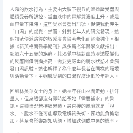
人類的飲水行為，主要由大腦下視丘的滲透壓受器與
體積受器所調控。當血液中的電解質濃度上升，或是
血容量下降時，這些受器會發出訊號，促使我們產生
「口渴」的感覺。然而，針對老年人的研究發現，這
個訊號傳遞路徑的敏感度會隨著老化而逐漸鈍化。根
據《新英格蘭醫學期刊》與多篇老年醫學文獻指出，
超過六十五歲的族群，其渴覺中樞對血漿滲透壓變化
的反應閾值明顯提高，需要更嚴重的脫水狀態才會觸
發口渴訊號。這也解釋了為什麼年長者在同樣的環境
與活動量下，主觀感受到的口渴程度遠低於年輕人。
回到林美華女士的身上，她長年在山林間走動，排汗
量大，但身體卻沒有即時給予她「需要補水」的警
訊。這種情況若持續累積，最直接的風險就是「脫
水」。脫水不僅可能導致電解質失衡、腎功能負擔增
加，甚至會影響認知功能，增加跌倒或中暑的機率。