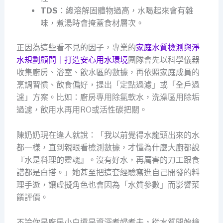
TDS
：總溶解固體物過高，水喝起來會有雜
味，煮湯時會掩蓋食材層次。
正因為這些看不見的因子，專業的
家庭水質檢測與淨
水規劃顧問｜打造安心用水環境
團隊會先以科學儀器
收集廚房、浴室、飲水區的數據，再依照家庭成員的
烹調習慣、飲食偏好，提出「定點過濾」或「全戶過
濾」方案。比如：廚房專用除氯軟水，洗澡區用除垢
過濾，飲用水再用RO或活性碳把關。
陳奶奶現在逢人就說：「我以前覺得水龍頭出來的水
都一樣，直到親眼看檢測數據，才懂為什麼大廚都說
『水是料理的靈魂』。沒有好水，再厲害的刀工跟食
譜都是白搭。」她甚至把這套經驗寫進自己開發的料
理手遊，讓虛擬角色也會因為「水質參數」而影響菜
餚評價。
不論你是廚房小白還是資深煮婦煮夫，從水質開始檢