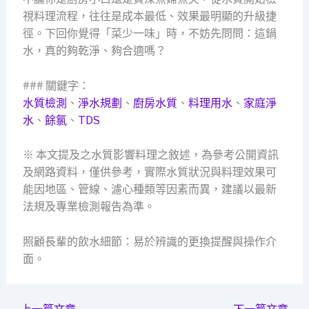
視料理流程，往往是成本最低、效果最明顯的升級捷
徑。下回你覺得「菜少一味」時，不妨先問問：這鍋
水，真的夠乾淨、夠合適嗎？
### 關鍵字：
水質檢測
、
淨水規劃
、
廚房水質
、
料理用水
、
家庭淨
水
、
餘氯
、
TDS
※ 本文提及之水質影響料理之敘述，為參考公開資訊
及網路資料，僅供參考，實際水質狀況與料理效果可
能因地區、管線、濾心種類等因素而異，建議以最新
法規及專業檢測報告為準。
照顧長輩的飲水細節：易於辨識的更換提醒與操作介
面。