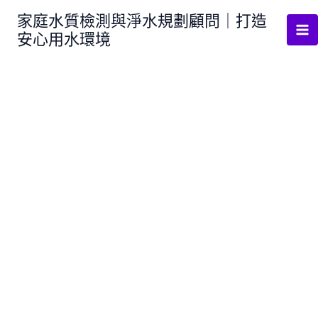
跳
家庭水質檢測與淨水規劃顧問｜打造
至
安心用水環境
主
要
內
容