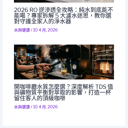
2026 RO 逆滲透全攻略：純水到底能不
能喝？專家拆解 5 大濾水迷思，教你選
對守護全家人的淨水器
水與健康
/
10 4 月, 2026
開咖啡廳水質怎麼選？深度解析 TDS 值
與礦物質平衡對萃取的影響，打造一杯
留住客人的頂級咖啡
水與健康
/
10 4 月, 2026