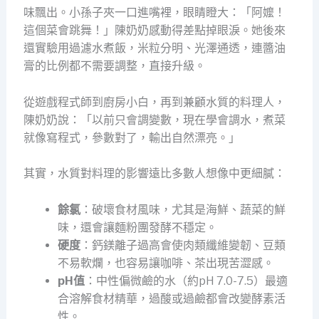
味飄出。小孫子夾一口進嘴裡，眼睛瞪大：「阿嬤！
這個菜會跳舞！」陳奶奶感動得差點掉眼淚。她後來
還實驗用過濾水煮飯，米粒分明、光澤通透，連醬油
膏的比例都不需要調整，直接升級。
從遊戲程式師到廚房小白，再到兼顧水質的料理人，
陳奶奶說：「以前只會調變數，現在學會調水，煮菜
就像寫程式，參數對了，輸出自然漂亮。」
其實，水質對料理的影響遠比多數人想像中更細膩：
餘氯
：破壞食材風味，尤其是海鮮、蔬菜的鮮
味，還會讓麵粉團發酵不穩定。
硬度
：鈣鎂離子過高會使肉類纖維變韌、豆類
不易軟爛，也容易讓咖啡、茶出現苦澀感。
pH值
：中性偏微鹼的水（約pH 7.0-7.5）最適
合溶解食材精華，過酸或過鹼都會改變酵素活
性。