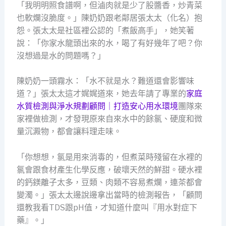
「我明明照食譜啊，但滷肉就是少了股醬香，炒青菜
也軟爛沒脆度。」陳奶奶跟老鄰居張太太（化名）抱
怨。張太太是社區裡公認的「煮飯高手」，她笑著
說：「你家水龍頭出來的水，喝了有好幾年了吧？你
沒想過是水的問題嗎？」
陳奶奶一頭霧水：「水不就是水？難道還會影響味
道？」張太太這才娓娓道來，她去年請了專業的
家庭
水質檢測與淨水規劃顧問｜打造安心用水環境
團隊來
家裡做檢測，才發現原來自來水中的餘氯、硬度和微
量沉澱物，都會讓料理走味。
「你想想，氯是用來消毒的，但煮菜時殘留在水裡的
氯會跟食材產生化學反應，破壞天然的鮮甜。硬水裡
的鈣鎂離子太多，豆類、肉類不容易煮爛，連茶都會
變濁。」張太太邊說邊拿出當時的檢測報告，「顧問
還教我看TDS跟pH值，才知道什麼叫『用水對症下
藥』。」