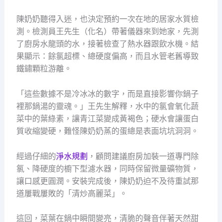
陳奶奶聽得入迷，也決定預約一次在地的居家水質檢
測。檢測員王先生（化名）帶著儀器來到她家，先測
了廚房水龍頭的水，接著檢查了熱水器跟飲水機。結
果顯示：餘氯超標、總硬度偏高，而且水管老舊導致
鐵鏽顆粒游離。
「這些數據不是冷冰冰的數字，而是直接影響你鍋子
裡那鍋湯的靈魂。」王先生解釋，水中的氯會氧化蔬
菜中的葉綠素，讓青江菜變成黃褐色；硬水會讓蛋白
質收縮變硬，難怪陳奶奶蒸的蛋總是表面坑坑洞洞。
經過仔細的
淨水規劃
，顧問建議廚房加裝一道專門除
氯、降硬度的櫥下型濾水器，同時保留微量礦物質，
讓口感更圓潤。安裝完成後，陳奶奶迫不及待重試那
道屢戰屢敗的「清炒高麗菜」。
這回，菜葉在鍋中瞬間變亮，清脆的聲音伴著天然甜