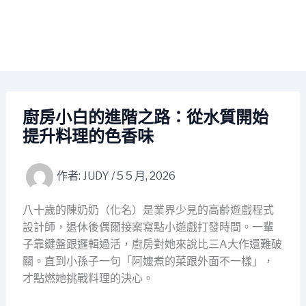
廚房小白的進階之路：從水質開始
提升料理的色香味
作者:
JUDY
/
5 5 月, 2026
八十歲的陳奶奶（化名）是業界少見的高齡遊戲程式
設計師，退休後偶爾接案寫點小遊戲打發時間。一輩
子靠鍵盤跟邏輯過活，廚房對她來說比三A大作還難破
關。直到小孫子一句「阿嬤煮的菜跟外面不一樣」，
才點燃她挑戰料理的決心。