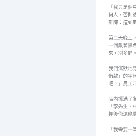
「我只是個
何人，否則
雜陳：這到
第二天晚上
一個戴著黑
來，別多問
我們沉默地
借款」的字
吧。」員工
店內擺滿了
「李先生，
押後你還能
「我需要一