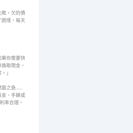
失敗，欠的債
了困境，每天
如果你需要快
車換取現金，
案。」
眉之急……
黃金、手錶或
利率合理，