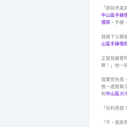
「那就考慮
中山區手錶
借款
，手機
我摘下父親
山區手錶借
正當我盤算
察！」他一
我驚慌失措
進一處廢棄
和
中山區3C
「你利用我
「不，我是