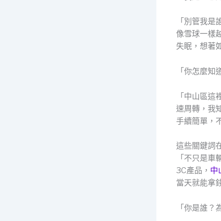
「別管我是
像雪球一樣
失眠，想著
「你怎麼知
「中山區這
速周轉，我
手續簡單，
這些關鍵詞
「不只是車
3C產品，
中
當天就能拿
「你是誰？