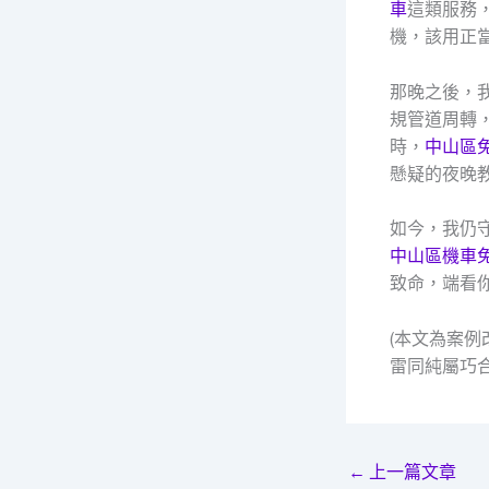
車
這類服務
機，該用正
那晚之後，
規管道周轉
時，
中山區
懸疑的夜晚
如今，我仍
中山區機車
致命，端看
(本文為案
雷同純屬巧合
←
上一篇文章