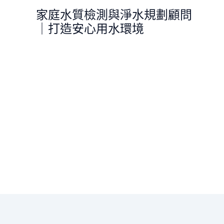
跳
家庭水質檢測與淨水規劃顧問
至
｜打造安心用水環境
主
要
內
容