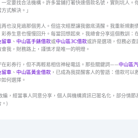
，一定要找合法機構。許多當鋪打著快速借款名號，實則坑人。
當方式解決。」
我再也沒見過那個男人。但這次經歷讓我徹底清醒。我重新規劃
，彩券生意也慢慢回升。每當回想起來，我總會分享這個教訓：
免留車
、
中山區手錶借款
或
中山區3C借款
或許是選項，但務必查
教會我，財務路上，謹慎才是唯一的明燈。
守在彩券行，但不再輕易相信神秘電話。那些關鍵詞——
中山區
免留車
、
中山區黃金借款
，已成為我提醒客人的警語：借款可以
你如何選擇。
例改編，經當事人同意分享，個人與機構資訊已匿名化，部分情節
。)