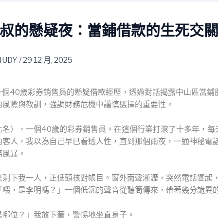
叔的懸疑夜：當鋪借款的生死交
JUDY
/
29 12 月, 2025
* 一個40歲彩券銷售員的懸疑借款經歷，透過對話揭露中山區當
的風險與教訓，強調財務危機中謹慎選擇的重要性。
化名），一個40歲的彩券銷售員。在這個行業打滾了十多年，每
的客人，我以為自己早已看透人性，直到那個雨夜，一通神秘電
務風暴。
只剩下我一人，正低頭核對帳目。窗外雨聲淅瀝，突然電話響起
「喂，是李明嗎？」一個低沉的聲音從聽筒傳來，帶著幾分詭異
是哪位？」我放下筆，警惕地坐直身子。