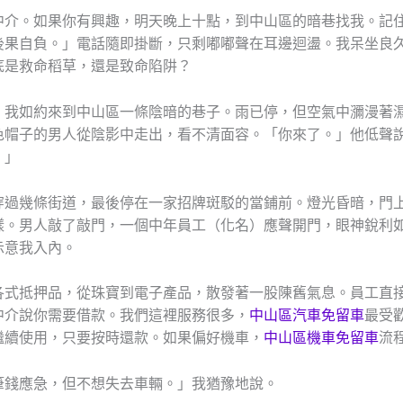
中介。如果你有興趣，明天晚上十點，到中山區的暗巷找我。記
後果自負。」電話隨即掛斷，只剩嘟嘟聲在耳邊迴盪。我呆坐良
底是救命稻草，還是致命陷阱？
，我如約來到中山區一條陰暗的巷子。雨已停，但空氣中瀰漫著
色帽子的男人從陰影中走出，看不清面容。「你來了。」他低聲
。」
穿過幾條街道，最後停在一家招牌斑駁的當鋪前。燈光昏暗，門
樣。男人敲了敲門，一個中年員工（化名）應聲開門，眼神銳利
示意我入內。
各式抵押品，從珠寶到電子產品，散發著一股陳舊氣息。員工直
中介說你需要借款。我們這裡服務很多，
中山區汽車免留車
最受
繼續使用，只要按時還款。如果偏好機車，
中山區機車免留車
流
筆錢應急，但不想失去車輛。」我猶豫地說。