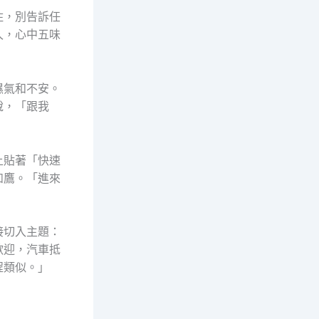
住，別告訴任
久，心中五味
濕氣和不安。
說，「跟我
上貼著「快速
如鷹。「進來
接切入主題：
歡迎，汽車抵
程類似。」