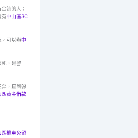
有金飾的人；
還有
中山區3C
值，可以辦
中
該死，是警
」
狂奔，直到躲
山區黃金借款
山區機車免留