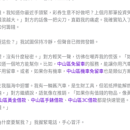
誰。我知道你最近手頭緊，彩券生意不好做吧？上個月那筆投資
越滾越大。」對方的話像一把尖刀，直戳我的痛處。我確實陷入
如何籌錢。
道這些？」我試圖保持冷靜，但聲音已微微發顫。
裡，沒有什麼秘密。」對方輕笑一聲，彷彿在嘲弄我的慌張。「
知道一個地方能幫你。比如，
中山區免留車
的服務，能讓你用汽
不用留車。或者，如果你有機車，
中山區機車免留車
也是類似方
在我腦海中迴響。我有一輛舊汽車，是生財工具，但若抵押能解燃
輛，」對方繼續說，語氣像在推銷，「如果你有值錢的物品，像
山區黃金借款
、
中山區手錶借款
、
中山區3C借款
都是快速管道。
錢。」
為什麼要幫我？」我握緊電話，手心冒汗。