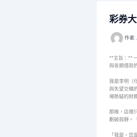
彩券大
作者:
**主旨：*
與各類借款
我是李明（
與失望交織
場懸疑的財
那晚，店裡
劃破寂靜。
「我是，您