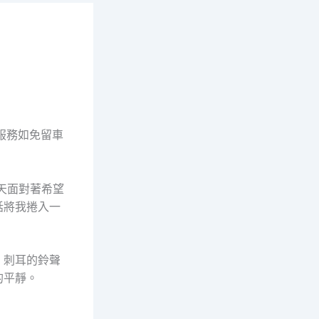
關
鋪服務如免留車
天面對著希望
話將我捲入一
，刺耳的鈴聲
的平靜。