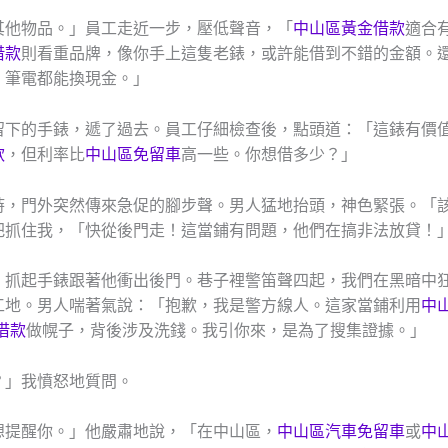
其他物品。」員工走近一步，壓低聲音，「
中山區黃金借款
適合
借款
則看重品牌，像你手上這隻老錶，或許能借到不錯的金額。
、筆電都能換現金。」
留下的手錶，遞了過去。員工仔細檢查後，點頭道：「這錶有價
款
，但利率比
中山區免留車
高一些。你想借多少？」
時，門外突然傳來急促的腳步聲。男人猛地抬頭，神色緊張。「
把抓住我，「快從後門走！這當鋪有問題，他們在搞非法放貸！
，抓起手錶跟著他衝出後門。巷子裡警笛聲四起，我們在黑暗中
工地。男人喘著氣說：「抱歉，我是警方線人。這家當鋪利用
中
借款
做幌子，背後涉及洗錢。我引你來，是為了搜集證據。」
？」我憤怒地質問。
想提醒你。」他嚴肅地說，「在中山區，
中山區汽車免留車
或
中