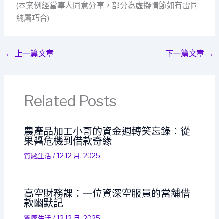
(本案例經當事人同意分享，部分為虛擬情節如有雷同
純屬巧合)
←
上一篇文章
下一篇文章
→
Related Posts
農產品加工小哥的資金週轉笑忘錄：從
果醬危機到借款奇緣
質感生活
/
12 12 月, 2025
高空財務課：一位資深空服員的當舖借
款幽默記
質感生活
/
12 12 月, 2025