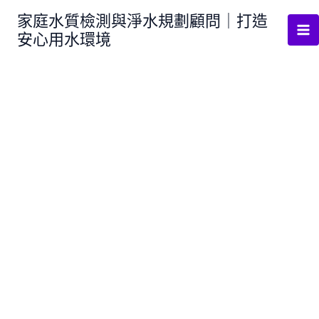
跳
家庭水質檢測與淨水規劃顧問｜打造
至
安心用水環境
主
要
內
容