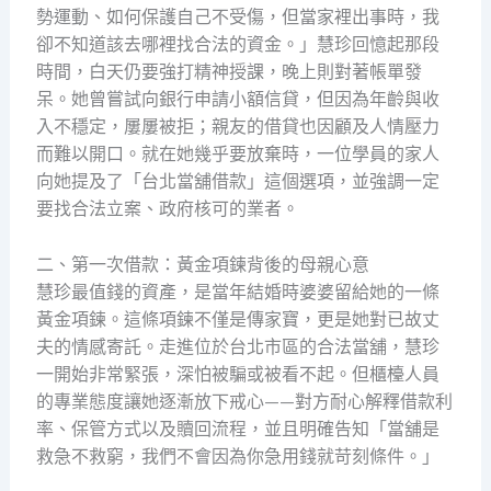
勢運動、如何保護自己不受傷，但當家裡出事時，我
卻不知道該去哪裡找合法的資金。」慧珍回憶起那段
時間，白天仍要強打精神授課，晚上則對著帳單發
呆。她曾嘗試向銀行申請小額信貸，但因為年齡與收
入不穩定，屢屢被拒；親友的借貸也因顧及人情壓力
而難以開口。就在她幾乎要放棄時，一位學員的家人
向她提及了「台北當舖借款」這個選項，並強調一定
要找合法立案、政府核可的業者。
二、第一次借款：黃金項鍊背後的母親心意
慧珍最值錢的資產，是當年結婚時婆婆留給她的一條
黃金項鍊。這條項鍊不僅是傳家寶，更是她對已故丈
夫的情感寄託。走進位於台北市區的合法當舖，慧珍
一開始非常緊張，深怕被騙或被看不起。但櫃檯人員
的專業態度讓她逐漸放下戒心——對方耐心解釋借款利
率、保管方式以及贖回流程，並且明確告知「當舖是
救急不救窮，我們不會因為你急用錢就苛刻條件。」