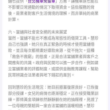
舖也提供「
台北機車免留車
」方案，讓機車族也能在
不影響日常通勤的情況下取得資金。這些服務的背
後，是業者對客戶生活情境的理解，而非單純的商業
計算。
六、當舖與社會安全網的未來展望
當然，當舖不能也不應成為常態性的借貸工具。慧珍
自己也強調，她只在真正緊急的時候才使用當舖借
款，並且每次都規畫好還款來源，從不拖欠。這種
「救急不救窮」的態度，正是合法當舖業者與客戶之
間應有的共識。政府與民間可以進一步合作，例如建
立當舖業者的評鑑制度，或提供金融教育課程，幫助
民眾辨識合法業者與地下錢莊的差別。
回到慧珍的生活現況：她目前膝蓋復原良好，已恢復
部分授課，女兒的病情也逐漸穩定，正在接受職業訓
練。那條黃金項鍊依然靜靜躺在她的抽屜裡，見證了
一位母親的堅韌與一家合法當舖的溫暖相遇。慧珍