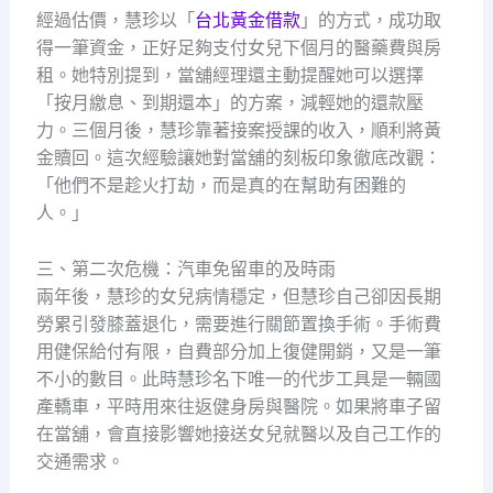
經過估價，慧珍以「
台北黃金借款
」的方式，成功取
得一筆資金，正好足夠支付女兒下個月的醫藥費與房
租。她特別提到，當舖經理還主動提醒她可以選擇
「按月繳息、到期還本」的方案，減輕她的還款壓
力。三個月後，慧珍靠著接案授課的收入，順利將黃
金贖回。這次經驗讓她對當舖的刻板印象徹底改觀：
「他們不是趁火打劫，而是真的在幫助有困難的
人。」
三、第二次危機：汽車免留車的及時雨
兩年後，慧珍的女兒病情穩定，但慧珍自己卻因長期
勞累引發膝蓋退化，需要進行關節置換手術。手術費
用健保給付有限，自費部分加上復健開銷，又是一筆
不小的數目。此時慧珍名下唯一的代步工具是一輛國
產轎車，平時用來往返健身房與醫院。如果將車子留
在當舖，會直接影響她接送女兒就醫以及自己工作的
交通需求。