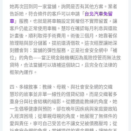
她再次回到同一家當舖，詢問是否有其他方案。業者
告訴她，符合條件的客戶可以申請「
台北汽車免留
車
」服務，也就是將車輛設定質權但不實際留置，讓
客戶仍能正常使用車輛。慧珍在確認每月利息與還款
計畫後，順利取得手術費用。術後三個月，她靠著保
險理賠與部分儲蓄，提前還清借款。這次經歷讓她深
刻體會到：當舖的彈性服務，正是社會安全網中「補
位」的角色——當正規金融機構因為風險控管而無法放
貸時，合法當舖可以填補這個缺口，且完全在法律的
框架內運作。
四、多線敘事：教練、母親、與社會安全網的交織
慧珍的故事並非單一線性的借貸紀錄，而是交織著多
重身分與社會結構的縮影。從體適能教練的角度，她
一生倡導健康與預防，卻在晚年因疾病與家庭變故陷
入經濟困境；從單親母親的角度，她展現了無條件的
愛與責任，寧可自己受苦也不讓女兒被債務壓垮；從
社會安全網的角度，當舖提供的資金周轉，讓她在不