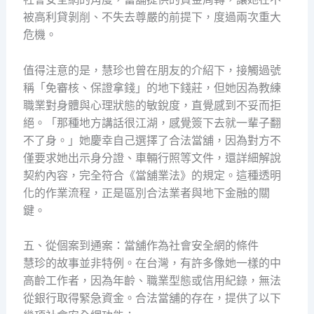
被高利貸剝削、不失去尊嚴的前提下，度過兩次重大
危機。
值得注意的是，慧珍也曾在朋友的介紹下，接觸過號
稱「免審核、保證拿錢」的地下錢莊，但她因為教練
職業對身體與心理狀態的敏銳度，直覺感到不妥而拒
絕。「那種地方講話很江湖，感覺簽下去就一輩子翻
不了身。」她慶幸自己選擇了合法當舖，因為對方不
僅要求她出示身分證、車輛行照等文件，還詳細解說
契約內容，完全符合《當舖業法》的規定。這種透明
化的作業流程，正是區別合法業者與地下金融的關
鍵。
五、從個案到通案：當舖作為社會安全網的條件
慧珍的故事並非特例。在台灣，有許多像她一樣的中
高齡工作者，因為年齡、職業型態或信用紀錄，無法
從銀行取得緊急資金。合法當舖的存在，提供了以下