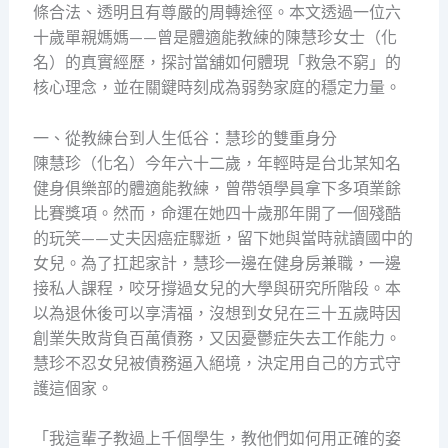
條合法、透明且有尊嚴的周轉途徑。本文透過一位六
十歲單親媽媽——曾是體適能教練的陳慧珍女士（化
名）的真實經歷，探討當舖如何體現「救急不窮」的
核心理念，並在關鍵時刻成為弱勢家庭的穩定力量。
一、從教練台到人生低谷：慧珍的雙重身分
陳慧珍（化名）今年六十二歲，年輕時是台北某知名
健身俱樂部的體適能教練，曾帶領學員拿下多項業餘
比賽獎項。然而，命運在她四十歲那年開了一個殘酷
的玩笑——丈夫因癌症驟逝，留下她與當時就讀國中的
女兒。為了扛起家計，慧珍一邊在健身房兼職，一邊
接私人課程，咬牙撐過女兒的大學與研究所階段。本
以為退休後可以享清福，沒想到女兒在三十五歲時因
創業失敗背負百萬債務，又因憂鬱症失去工作能力。
慧珍不忍女兒被債務逼入絕境，決定用自己的方式守
護這個家。
「我這輩子教過上千個學生，教他們如何用正確的姿