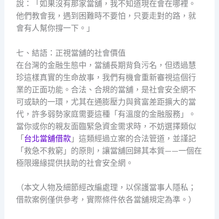
說：「如果沒有那家當舖，我不知道現在會在哪裡。
他們教會我，遇到困難時不要怕，只要走對的路，就
會有人幫你撐一下。」
七、結語：正視當舖的社會價值
在台灣的金融生態中，當舖長期背負污名，但透過慧
珍這樣真實的生命故事，我們有機會重新審視這個行
業的正面功能。合法、合規的當舖，是社會安全網不
可或缺的一環，尤其在通膨壓力與貧富差距擴大的當
代，許多弱勢家庭需要這種「有溫度的金融服務」。
當你或你的親友面臨緊急資金需求時，不妨選擇類似
「
台北當舖借款
」這類經過立案的合法管道，並謹記
「救急不救窮」的原則，讓當舖回歸其本質——一個在
極限邊緣提供扶助的社會安全網。
（本文人物及細節經改編處理，以保護當事人隱私；
借款案例僅供參考，實際條件依各當舖規定為準。）