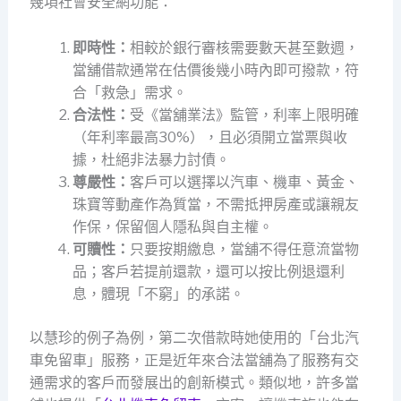
幾項社會安全網功能：
即時性：
相較於銀行審核需要數天甚至數週，
當舖借款通常在估價後幾小時內即可撥款，符
合「救急」需求。
合法性：
受《當舖業法》監管，利率上限明確
（年利率最高30%），且必須開立當票與收
據，杜絕非法暴力討債。
尊嚴性：
客戶可以選擇以汽車、機車、黃金、
珠寶等動產作為質當，不需抵押房產或讓親友
作保，保留個人隱私與自主權。
可贖性：
只要按期繳息，當舖不得任意流當物
品；客戶若提前還款，還可以按比例退還利
息，體現「不窮」的承諾。
以慧珍的例子為例，第二次借款時她使用的「台北汽
車免留車」服務，正是近年來合法當舖為了服務有交
通需求的客戶而發展出的創新模式。類似地，許多當