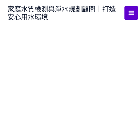
跳
家庭水質檢測與淨水規劃顧問｜打造
至
安心用水環境
主
要
內
容