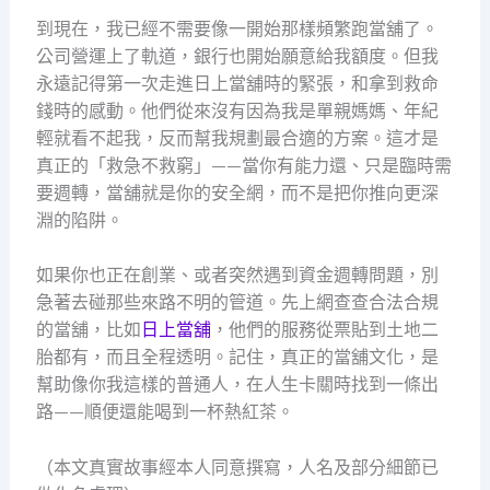
到現在，我已經不需要像一開始那樣頻繁跑當舖了。
公司營運上了軌道，銀行也開始願意給我額度。但我
永遠記得第一次走進日上當舖時的緊張，和拿到救命
錢時的感動。他們從來沒有因為我是單親媽媽、年紀
輕就看不起我，反而幫我規劃最合適的方案。這才是
真正的「救急不救窮」——當你有能力還、只是臨時需
要週轉，當舖就是你的安全網，而不是把你推向更深
淵的陷阱。
如果你也正在創業、或者突然遇到資金週轉問題，別
急著去碰那些來路不明的管道。先上網查查合法合規
的當舖，比如
日上當舖
，他們的服務從票貼到土地二
胎都有，而且全程透明。記住，真正的當舖文化，是
幫助像你我這樣的普通人，在人生卡關時找到一條出
路——順便還能喝到一杯熱紅茶。
（本文真實故事經本人同意撰寫，人名及部分細節已