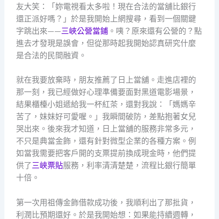
友大笑：「妳電視看太多啦！現在合法的當舖比銀行
還正派好嗎？」於是我開始上網搜尋，看到一個關鍵
字跳出來——
三峽公營當鋪
。咦？原來還有公營的？點
進去才發現是誤會，但從那時起我開始認真研究什麼
是合法的民間融資。
就在我要放棄時，朋友推薦了日上當舖。走進店裡的
那一刻，我已經做好心理準備要面對黑道電影場景，
結果櫃檯小姐遞給我一杯紅茶，還對我說：「媽媽辛
苦了，妹妹好可愛喔。」我瞬間破防，差點抱著女兒
哭出來。後來我才知道，日上當舖的服務非常多元，
不只是典當金飾，還有針對微型企業的各種方案。例
如當我需要把客戶開的支票提前換成現金時，他們提
供了
三峽票貼
服務，利率清清楚楚，流程比銀行簡單
十倍。
第一次用祖傳金飾借款成功後，我順利出了那批貨，
利潤比預期還好。於是我開始想：如果能持續週轉，