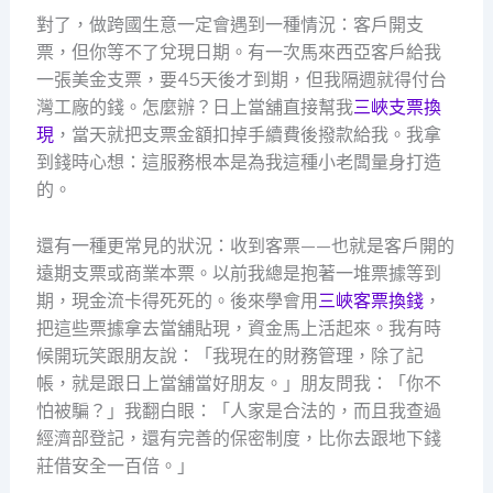
對了，做跨國生意一定會遇到一種情況：客戶開支
票，但你等不了兌現日期。有一次馬來西亞客戶給我
一張美金支票，要45天後才到期，但我隔週就得付台
灣工廠的錢。怎麼辦？日上當舖直接幫我
三峽支票換
現
，當天就把支票金額扣掉手續費後撥款給我。我拿
到錢時心想：這服務根本是為我這種小老闆量身打造
的。
還有一種更常見的狀況：收到客票——也就是客戶開的
遠期支票或商業本票。以前我總是抱著一堆票據等到
期，現金流卡得死死的。後來學會用
三峽客票換錢
，
把這些票據拿去當舖貼現，資金馬上活起來。我有時
候開玩笑跟朋友說：「我現在的財務管理，除了記
帳，就是跟日上當舖當好朋友。」朋友問我：「你不
怕被騙？」我翻白眼：「人家是合法的，而且我查過
經濟部登記，還有完善的保密制度，比你去跟地下錢
莊借安全一百倍。」