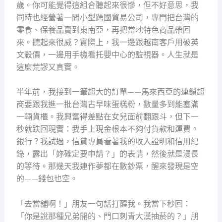
歲。你可能覺得這組合聽起來很慘，但不好意思，我
同時也經營著一間小型跨國貿易公司，專門把台灣的
零食、保養品賣到東南亞，再把當地特色商品帶回
來。聽起來很威？實際上，我一邊跟越南客戶用破英
文殺價，一邊用手機看托嬰中心的監視器。人生就是
這麼荒謬又真實。
半年前，我接到一筆超大的訂單——馬來西亞的連鎖超
商要跟我進一批台灣古早味蛋糕粉，數量多到能塞滿
一輛貨櫃。我興奮得差點在女兒面前翻跟斗，但下一
秒就跌回現實：我手上現金根本不夠付貨款和運費。
銀行？我試過，信貸專員看著我的收入證明和信用紀
錄，露出「妳確定要申請？」的表情，然後就是漫長
的等待。那幾天我連作夢都在數鈔票，醒來發現是空
的——錢包也空。
「去當舖啊！」朋友一句話打醒我。我當下秒回：
「你是說那種兄弟開的、門口刺青大漢抽菸的？」朋