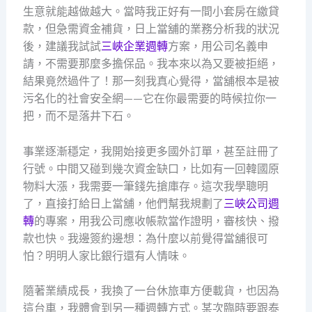
生意就能越做越大。當時我正好有一間小套房在繳貸
款，但急需資金補貨，日上當舖的業務分析我的狀況
後，建議我試試
三峽企業週轉
方案，用公司名義申
請，不需要那麼多擔保品。我本來以為又要被拒絕，
結果竟然過件了！那一刻我真心覺得，當舖根本是被
污名化的社會安全網——它在你最需要的時候拉你一
把，而不是落井下石。
事業逐漸穩定，我開始接更多國外訂單，甚至註冊了
行號。中間又碰到幾次資金缺口，比如有一回韓國原
物料大漲，我需要一筆錢先搶庫存。這次我學聰明
了，直接打給日上當舖，他們幫我規劃了
三峽公司週
轉
的專案，用我公司應收帳款當作證明，審核快、撥
款也快。我邊簽約邊想：為什麼以前覺得當舖很可
怕？明明人家比銀行還有人情味。
隨著業績成長，我換了一台休旅車方便載貨，也因為
這台車，我體會到另一種週轉方式。某次臨時要跟泰