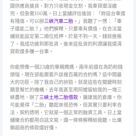
國供應商搶貨，對方只收現金交割，我車貸還沒繳
完，但急需100萬。日上當舖評估後說：「妳這台車還
有殘值，可以辦
三峽汽車二胎
。」我聽了一愣：「車
子還能二胎？」他們解釋，只要車有價值，在合法當
舖就能設定第二順位抵押。於是不到一天，錢就進帳
了，我成功搶到那批貨，後來這批貨的利潤讓我還清
貸款還多賺一台車。
你能想像一個23歲的單親媽媽，兩年前還在為奶粉錢
煩惱，現在卻能跟客戶談幾百萬的合約嗎？這中間最
大的功臣，除了我自己的拚勁，就是這些在關鍵時刻
願意幫忙的機構。去年我甚至用阿嬤留給我的一塊三
峽農地，辦了
三峽土地二胎借款
，擴建我的倉庫。你
可能覺得「二胎」聽起來很恐怖，但其實只要利率合
法、契約透明，它就是一個正常的融資工具。日上當
舖連合約都用白話文寫，還一條條解釋給我聽，比連
鎖超商的條款還好懂。