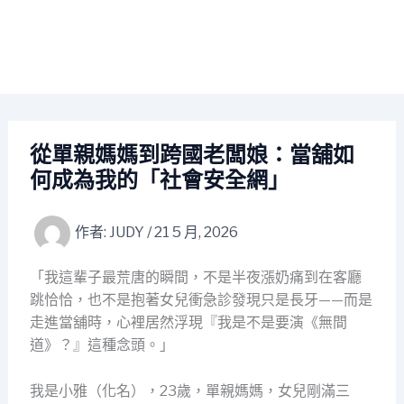
從單親媽媽到跨國老闆娘：當舖如
何成為我的「社會安全網」
作者:
JUDY
/
21 5 月, 2026
「我這輩子最荒唐的瞬間，不是半夜漲奶痛到在客廳
跳恰恰，也不是抱著女兒衝急診發現只是長牙——而是
走進當舖時，心裡居然浮現『我是不是要演《無間
道》？』這種念頭。」
我是小雅（化名），23歲，單親媽媽，女兒剛滿三