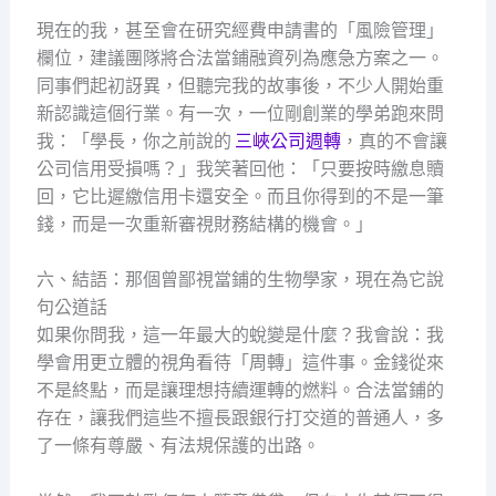
現在的我，甚至會在研究經費申請書的「風險管理」
欄位，建議團隊將合法當鋪融資列為應急方案之一。
同事們起初訝異，但聽完我的故事後，不少人開始重
新認識這個行業。有一次，一位剛創業的學弟跑來問
我：「學長，你之前說的
三峽公司週轉
，真的不會讓
公司信用受損嗎？」我笑著回他：「只要按時繳息贖
回，它比遲繳信用卡還安全。而且你得到的不是一筆
錢，而是一次重新審視財務結構的機會。」
六、結語：那個曾鄙視當鋪的生物學家，現在為它說
句公道話
如果你問我，這一年最大的蛻變是什麼？我會說：我
學會用更立體的視角看待「周轉」這件事。金錢從來
不是終點，而是讓理想持續運轉的燃料。合法當鋪的
存在，讓我們這些不擅長跟銀行打交道的普通人，多
了一條有尊嚴、有法規保護的出路。