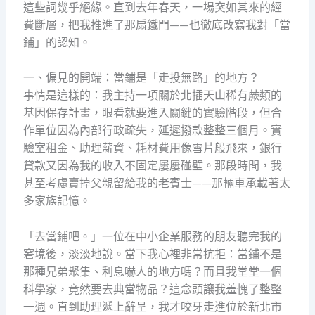
這些詞幾乎絕緣。直到去年春天，一場突如其來的經
費斷層，把我推進了那扇鐵門——也徹底改寫我對「當
鋪」的認知。
一、偏見的開端：當鋪是「走投無路」的地方？
事情是這樣的：我主持一項關於北插天山稀有蕨類的
基因保存計畫，眼看就要進入關鍵的實驗階段，但合
作單位因為內部行政疏失，延遲撥款整整三個月。實
驗室租金、助理薪資、耗材費用像雪片般飛來，銀行
貸款又因為我的收入不固定屢屢碰壁。那段時間，我
甚至考慮賣掉父親留給我的老賓士——那輛車承載著太
多家族記憶。
「去當鋪吧。」一位在中小企業服務的朋友聽完我的
窘境後，淡淡地說。當下我心裡非常抗拒：當鋪不是
那種兄弟聚集、利息嚇人的地方嗎？而且我堂堂一個
科學家，竟然要去典當物品？這念頭讓我羞愧了整整
一週。直到助理遞上辭呈，我才咬牙走進位於新北市