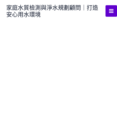
跳
家庭水質檢測與淨水規劃顧問｜打造
至
安心用水環境
主
要
內
容