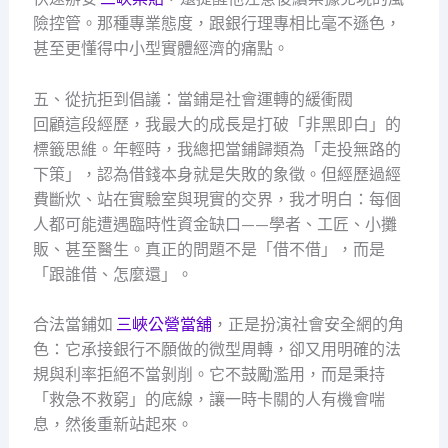
險控管。那種專業態度，跟銀行理專相比毫不遜色，
甚至更懂得中小型實體經濟的痛點。
五、從抗拒到倡議：當鋪是社會運轉的緩衝閥
回顧這段經歷，我最大的成長是打破「非黑即白」的
標籤思維。年輕時，我總把當鋪歸類為「走投無路的
下策」，認為借錢本身就是失敗的象徵。但經歷過經
費斷炊、站在實驗室與現實的交界，我才明白：每個
人都可能遭遇臨時性資金缺口——學者、工匠、小攤
販、甚至醫生。真正的問題不是「借不借」，而是
「跟誰借、怎麼還」。
合法當鋪如
三峽公營當舖
，正是扮演社會安全網的角
色：它承接銀行不願做的微型周轉，卻又用明確的法
規與利率拒絕不當剝削。它不鼓勵濫用，而是秉持
「救急不救窮」的底線，讓一時卡關的人有機會喘
息，然後重新站起來。