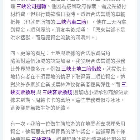
理
三峽公司週轉
。他因為接到政府標案，需要先墊付
材料費，但銀行貸款曠日廢時。透過合法當鋪的車輛
抵押（也就是所謂的
三峽汽車二胎
），他在三天內拿
到資金，順利履約。朋友事後感嘆：「原來當鋪不是
洪水猛獸，而是讓資金流動的潤滑劑。」
四、更深的看見：土地與票據的合法融資眉角
隨著對這個領域的認識加深，我發現合法當鋪的服務
比外界想像多元。例如
三峽土地二胎借款
，就提供土
地持有者在不須賣地的情況下取得第二順位資金，這
對於許多家族企業或農林漁牧從業者極具彈性。而
三
峽支票換現
與
三峽客票換錢
則幫助小型承包商解決票
據未到期、周轉卡卡的窘境。這些業務看似冷冰冰，
背後卻是無數生計的延續。
有一次，我陪一位做生態旅遊的在地業者去處理急用
資金，他需要支付導覽員的端午獎金，當鋪專員不僅
快速辦妥
三峽票貼
，還提醒他注意後續票據兌現的風