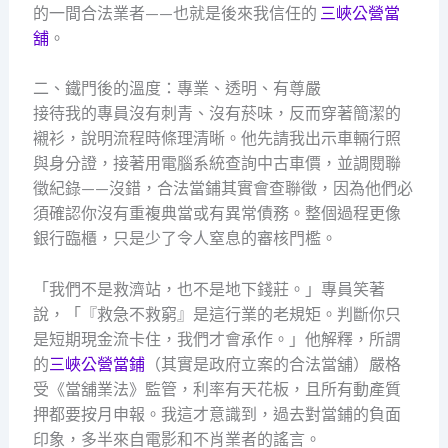
的一間合法業者——也就是後來我信任的
三峽公營當
舖
。
二、鐵門後的溫度：專業、透明、有尊嚴
接待我的專員沒有刺青、沒有菸味，反而穿著簡潔的
襯衫，說明流程時條理清晰。他先請我出示車輛行照
與身分證，接著用電腦系統查詢中古車價，並調閱聯
徵紀錄——沒錯，合法當鋪其實會查聯徵，因為他們必
須確認你沒有重複典當或有異常債務。整個過程更像
銀行臨櫃，只是少了令人窒息的審核門檻。
「我們不是救濟站，也不是地下錢莊。」專員笑著
說，「『救急不救窮』是這行業的老規矩。判斷你只
是短期現金流卡住，我們才會承作。」他解釋，所謂
的
三峽公營當鋪
（其實是政府立案的合法當舖）嚴格
受《當舖業法》監管，利率有天花板，且所有動產質
押都要按月申報。我這才意識到，過去對當鋪的負面
印象，多半來自電影和不肖業者的謠言。