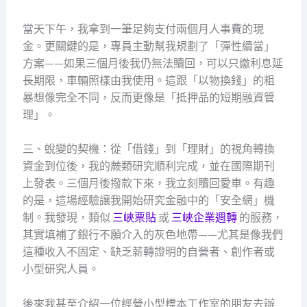
當天下午，我拿到一筆足夠支付兩個月人事費的現
金。更關鍵的是，專員主動幫我規劃了「彈性續當」
方案——如果三個月後我仍無法贖回，可以只繳利息延
長期限，車輛照樣由我使用。這跟「以物換錢」的粗
暴想像完全不同，反而更像是「抵押品的短期融資管
理」。
三、蛻變的契機：從「借錢」到「理財」的視角轉換
資金到位後，我的蕨類研究順利完成，並在國際期刊
上發表。三個月後撥款下來，我立刻贖回愛車。有趣
的是，這場經驗讓我開始研究金融中的「安全網」機
制。我發現，類似
三峽票貼
或
三峽企業週轉
的服務，
其實填補了銀行不願介入的灰色地帶——尤其是像我們
這種收入不固定、缺乏薪轉證明的自營者、創作者或
小型研究人員。
後來我甚至介紹一位經營小型標本工作室的朋友去辦