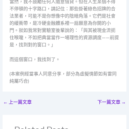
當然，我不鼓勵任何人隨意借貸。但在人生某個不得
不停頓的十字路口，請記住：那些掛著綠色招牌的合
法業者，可能不是你想像中的陰暗角落。它們是社會
的緩衝帶，是冷硬金融體系裡一扇願意為你開的小
門。就如我常對實驗室後輩說的：「與其被現金流扼
住喉嚨，不如把典當當作一場理性的資源調度——前提
是，找到對的窗口。」
而這個窗口，我找到了。
(本案例經當事人同意分享，部分為虛擬情節如有雷同
純屬巧合)
←
上一篇文章
下一篇文章
→