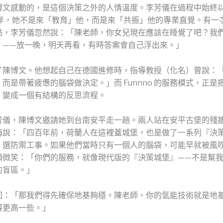
博文感動的，是這個決策之外的人情溫度。李芳儀在過程中始終
伴，她不是來「教育」他，而是來「共振」他的專業直覺。有一
點，李芳儀忽然說：「陳老師，你女兒現在應該在睡覺了吧？我
』——放一晚，明天再看，有時答案會自己浮出來。」
了陳博文。他想起自己在德國進修時，指導教授（化名）曾說：
而是帶著疲憊的腦袋做決定。」而 Funnno 的服務模式，正是
，變成一個有結構的反思流程。
芳儀，陳博文邀請她到台南安平走一趟。兩人站在安平古堡的殘
海說：「四百年前，荷蘭人在這裡蓋城堡，也是做了一系列『決
、選防禦工事。如果他們當時只有一個人的腦袋，可能早就被風
頭微笑：「你們的服務，就像現代版的『決策城堡』——不是幫
的盲區。」
回：「那我們得先確保地基夠穩。陳老師，你的氫能技術就是地
得更高一些。」