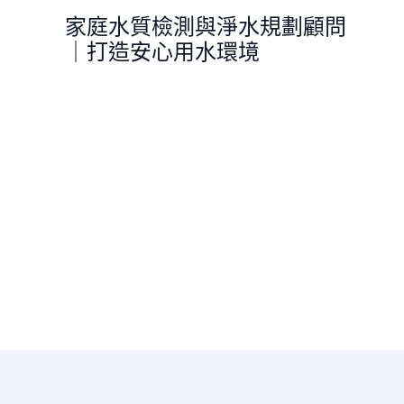
跳
家庭水質檢測與淨水規劃顧問
至
｜打造安心用水環境
主
要
內
容