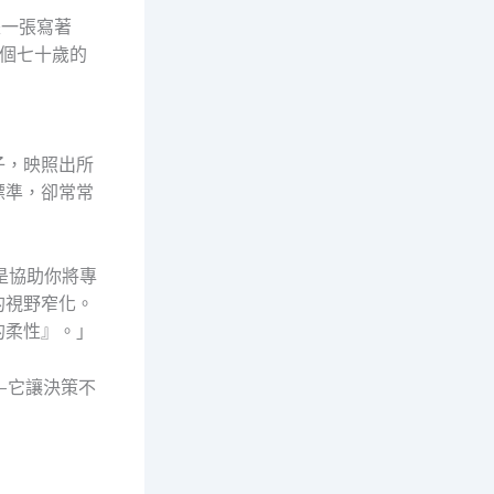
是一張寫著
個七十歲的
子，映照出所
標準，卻常常
是協助你將專
的視野窄化。
的柔性』。」
—它讓決策不