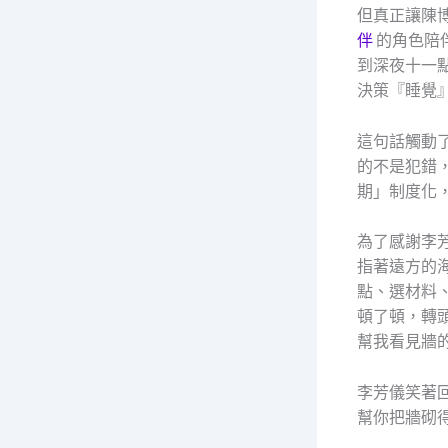
但真正讓陳
伴
的角色陪
到深夜十一
決策『睡覺
這句話觸動
的不是犯錯，
期」制度化
為了感謝李
指著遠方的
點、選材料
頓了頓，轉
幫我看見牆
李芳儀笑著
幫你把牆砌