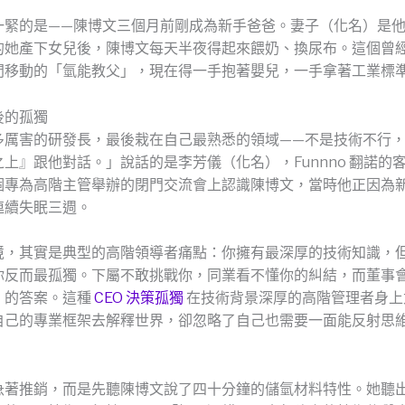
一緊的是——陳博文三個月前剛成為新手爸爸。妻子（化名）是
的她產下女兒後，陳博文每天半夜得起來餵奶、換尿布。這個曾
間移動的「氫能教父」，現在得一手抱著嬰兒，一手拿著工業標
後的孤獨
多厲害的研發長，最後栽在自己最熟悉的領域——不是技術不行
上』跟他對話。」說話的是李芳儀（化名），Funnno 翻諾的
個專為高階主管舉辦的閉門交流會上認識陳博文，當時他正因為
連續失眠三週。
境，其實是典型的高階領導者痛點：你擁有最深厚的技術知識，
你反而最孤獨。下屬不敢挑戰你，同業看不懂你的糾結，而董事
」的答案。這種
CEO 決策孤獨
在技術背景深厚的高階管理者身上
自己的專業框架去解釋世界，卻忽略了自己也需要一面能反射思
急著推銷，而是先聽陳博文說了四十分鐘的儲氫材料特性。她聽