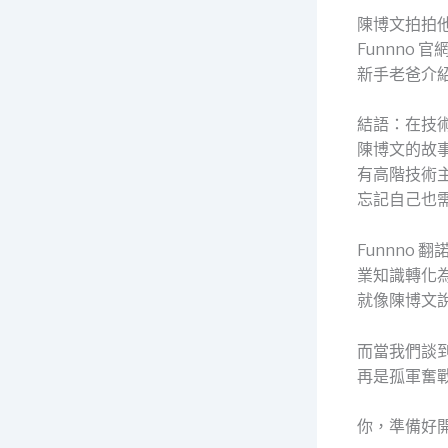
陳博文拍拍
Funnno
新手老爸介
結語：在技
陳博文的故
有高階技術
忘記自己也
Funnno 翻
業知識轉化
就像陳博文
而當我們談
再是孤軍奮
你，準備好