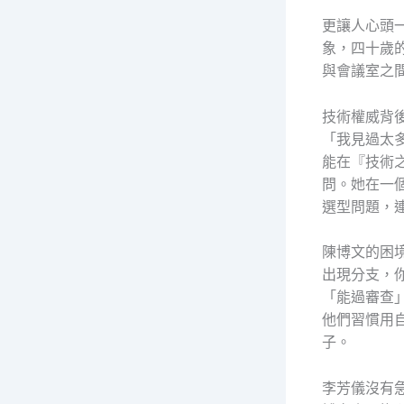
更讓人心頭
象，四十歲
與會議室之
技術權威背
「我見過太
能在『技術之
問。她在一
選型問題，
陳博文的困
出現分支，
「能過審查
他們習慣用
子。
李芳儀沒有