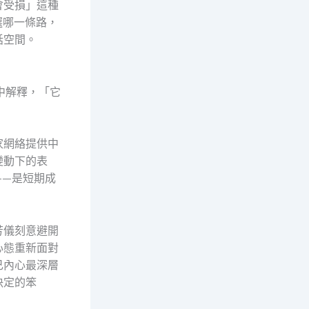
會受損」這種
選哪一條路，
話空間。
中解釋，「它
」
家網絡提供中
變動下的表
——是短期成
芳儀刻意避開
心態重新面對
己內心最深層
決定的笨