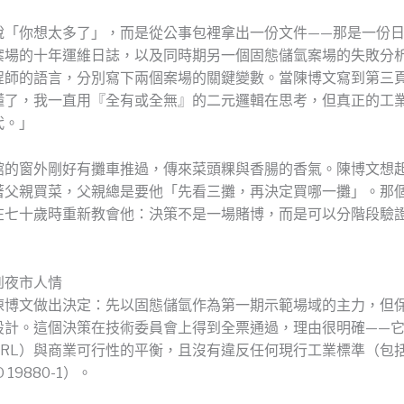
說「你想太多了」，而是從公事包裡拿出一份文件——那是一份
案場的十年運維日誌，以及同時期另一個固態儲氫案場的失敗分
程師的語言，分別寫下兩個案場的關鍵變數。當陳博文寫到第三
懂了，我一直用『全有或全無』的二元邏輯在思考，但真正的工
代。」
館的窗外剛好有攤車推過，傳來菜頭粿與香腸的香氣。陳博文想
著父親買菜，父親總是要他「先看三攤，再決定買哪一攤」。那
在七十歲時重新教會他：決策不是一場賭博，而是可以分階段驗
到夜市人情
陳博文做出決定：先以固態儲氫作為第一期示範場域的主力，但
設計。這個決策在技術委員會上得到全票通過，理由很明確——
RL）與商業可行性的平衡，且沒有違反任何現行工業標準（包括 
SO 19880-1）。