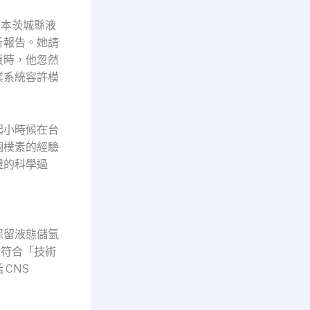
日本茨城縣液
析報告。她請
頁時，他忽然
業系統容許模
起小時候在台
個樸素的經驗
證的科學過
保留液態儲氫
它符合「技術
CNS