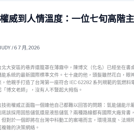
權威到人情溫度：一位七旬高階
JUDY
/
6 7 月, 2026
台北大安區的巷弄還籠罩在薄霧中，陳博文（化名）已經坐在書
儲能系統的最新國際標準文件。七十歲的他，頭髮雖然花白，眼
，他親手打造了台灣第一座符合 IEC 62282 系列規範的氫燃
起「博文老師」，沒有人不豎起大拇指。
位技術權威正面臨一個連他自己都難以回答的問題：氫能儲能示
到底該採用固態儲氫還是液態儲氫？兩種路線都有國際大廠背書
，但對於一個即將在台灣中科動工的案場而言，環境濕度、法規
成複雜的決策網絡。