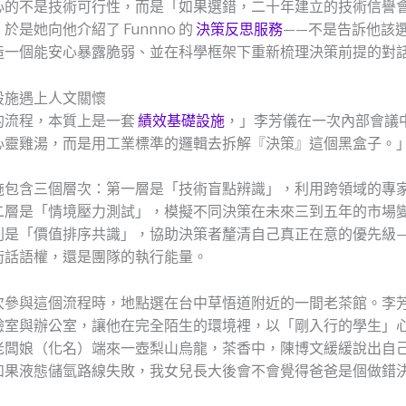
心的不是技術可行性，而是「如果選錯，二十年建立的技術信譽
於是她向他介紹了 Funnno 的
決策反思服務
——不是告訴他該
造一個能安心暴露脆弱、並在科學框架下重新梳理決策前提的對
設施遇上人文關懷
的流程，本質上是一套
績效基礎設施
，」李芳儀在一次內部會議
心靈雞湯，而是用工業標準的邏輯去拆解『決策』這個黑盒子。
施包含三個層次：第一層是「技術盲點辨識」，利用跨領域的專
二層是「情境壓力測試」，模擬不同決策在未來三到五年的市場
則是「價值排序共識」，協助決策者釐清自己真正在意的優先級
術話語權，還是團隊的執行能量。
次參與這個流程時，地點選在台中草悟道附近的一間老茶館。李
驗室與辦公室，讓他在完全陌生的環境裡，以「剛入行的學生」
老闆娘（化名）端來一壺梨山烏龍，茶香中，陳博文緩緩說出自
如果液態儲氫路線失敗，我女兒長大後會不會覺得爸爸是個做錯