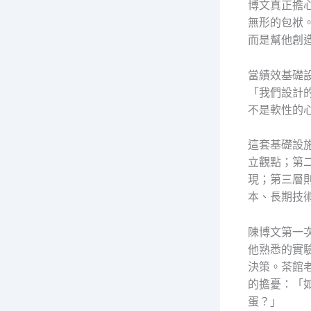
博文真正擔
無形的包袱。
而是幫他創
當績效基礎
「我們設計
不是軟性的
這套基礎設
立觀點；第
現；第三層
本、長期技
陳博文第一
他熟悉的實
決策。茶館
的擔憂：「
蛋？」