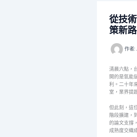
從技術
策新路
作者:
清晨六點，
開的是氫能
利。二十年來
室，業界提
但此刻，這
階段擴建，
的論文支撐
成熟度交織