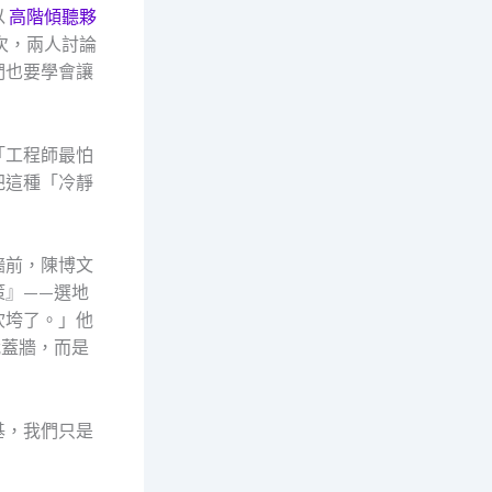
以
高階傾聽夥
次，兩人討論
們也要學會讓
「工程師最怕
把這種「冷靜
牆前，陳博文
策』——選地
吹垮了。」他
我蓋牆，而是
基，我們只是