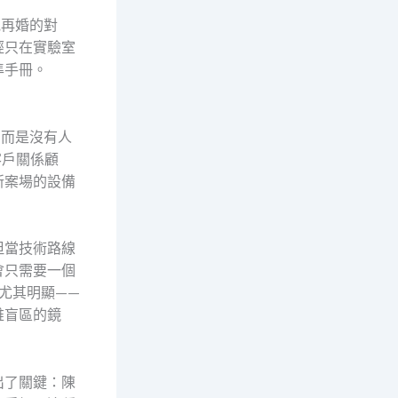
他再婚的對
經只在實驗室
準手冊。
，而是沒有人
客戶關係顧
新案場的設備
但當技術路線
會只需要一個
尤其明顯——
維盲區的鏡
出了關鍵：陳