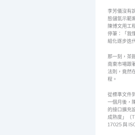
李芳儀沒有
態儲氫示範
陳博文用工
停筆：「我
組化逐步迭
那一刻，茶
南東市場跟
法則，竟然
程。
從標準文件
一個月後，
的接口擴充
成熟度」（T
17025 與 I