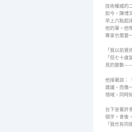
技術權威的
如今，陳博
早上六點起
他的筆。他
專家也需要
「我以前覺
「但七十歲
見的變數—
他接著說：「
建議，而像
領域，同時
台下坐著許
個字。會後
「我也有同