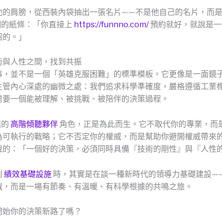
他的肩膀，從西裝內袋抽出一張名片——不是他自己的名片，而
 官網的紙條：「你直接上
https://funnno.com/
預約就好，就說是一
紹的。」
術與人性之間，找到共振
事，並不是一個「英雄克服困難」的標準模板。它更像是一面鏡
主管內心深處的幽微之處：我們追求科學準確度，嚴格遵循工業
需要一個能被理解、被挑戰、被陪伴的決策過程。
諾的
高階傾聽夥伴
角色，正是為此而生。它不取代你的專業，而
為可執行的戰略；它不否定你的權威，而是幫助你避開權威帶來
說的：「一個好的決策，必須同時具備『技術的剛性』與『人性
到
績效基礎設施
時，其實是在談一種新時代的領導力基礎建設—
戰，而是一場有節奏、有溫暖、有科學根據的共鳴之旅。
開始你的決策新路了嗎？