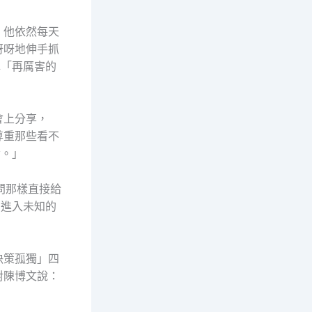
。他依然每天
呀呀地伸手抓
認「再厲害的
會上分享，
尊重那些看不
發。」
問那樣直接給
意進入未知的
決策孤獨」四
對陳博文說：