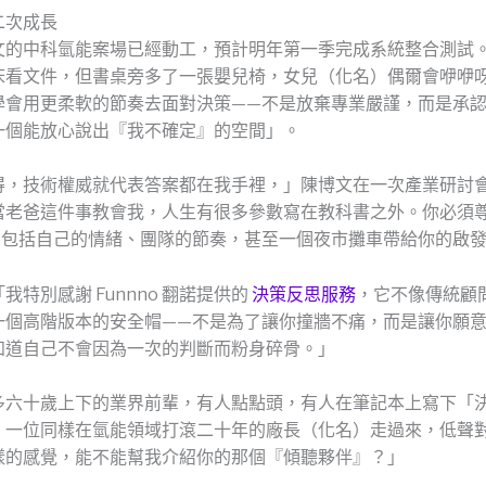
二次成長
文的中科氫能案場已經動工，預計明年第一季完成系統整合測試
床看文件，但書桌旁多了一張嬰兒椅，女兒（化名）偶爾會咿咿
學會用更柔軟的節奏去面對決策——不是放棄專業嚴謹，而是承
一個能放心說出『我不確定』的空間」。
得，技術權威就代表答案都在我手裡，」陳博文在一次產業研討
當老爸這件事教會我，人生有很多參數寫在教科書之外。你必須
—包括自己的情緒、團隊的節奏，甚至一個夜市攤車帶給你的啟
我特別感謝 Funnno 翻諾提供的
決策反思服務
，它不像傳統顧
一個高階版本的安全帽——不是為了讓你撞牆不痛，而是讓你願
知道自己不會因為一次的判斷而粉身碎骨。」
多六十歲上下的業界前輩，有人點點頭，有人在筆記本上寫下「
，一位同樣在氫能領域打滾二十年的廠長（化名）走過來，低聲
樣的感覺，能不能幫我介紹你的那個『傾聽夥伴』？」