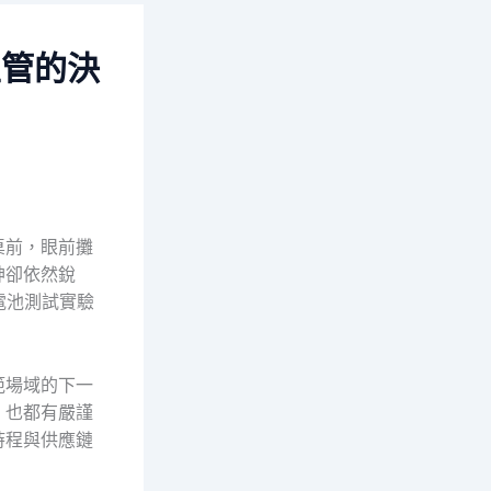
主管的決
桌前，眼前攤
神卻依然銳
料電池測試實驗
範場域的下一
，也都有嚴謹
時程與供應鏈