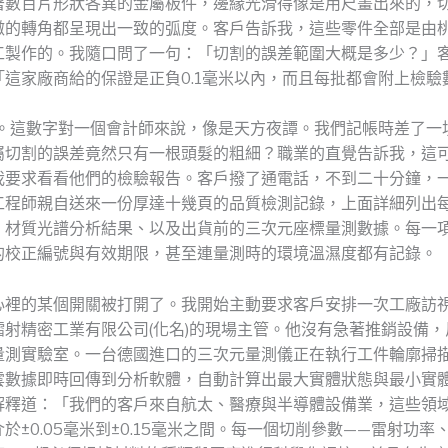
著數百片形狀各異的金屬板件，邊緣光滑得像是用尺畫出來的，
微的轉角都呈現出一致的弧度。客戶告訴我，這些零件全部是由
工製作的。我隨口問了一句：「切割的誤差範圍大概是多少？」
「這家廠商給的保證是正負0.1毫米以內，而且每批都會附上檢驗
毫米。這數字對一個會計師來說，像是天方夜譚。我們記帳時差了一
屬切割的誤差竟然只有一根頭髮的粗細？職業的直覺告訴我，這
我要求看看他們的檢驗報告。客戶撥了通電話，不到二十分鐘，
工程師親自送來一份厚達十幾頁的品質檢測記錄，上面詳細列出
、材質光譜分析結果、以及出貨前的三次元座標量測數據。每一
的校正編號與有效期限，甚至連量測時的環境溫濕度都有記錄。
心裡的某個開關被打開了。我開始主動要求客戶安排一次工廠訪
鐳射精密工業有限公司(化名)的現場主管。他沒有急著推銷設備，
量測實驗室。一台德國進口的三次元量測儀正在執行工件輪廓掃
雲數據即時回傳到分析軟體，自動計算出最大實體狀態與最小實
解釋道：「我們的客戶來自航太、醫療與半導體設備業，這些領
於±0.05毫米到±0.15毫米之間。每一個切削參數——雷射功率