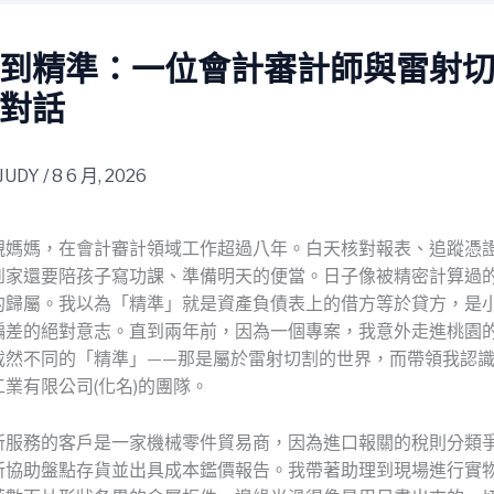
到精準：一位會計審計師與雷射
對話
JUDY
/
8 6 月, 2026
親媽媽，在會計審計領域工作超過八年。白天核對報表、追蹤憑
到家還要陪孩子寫功課、準備明天的便當。日子像被精密計算過
的歸屬。我以為「精準」就是資產負債表上的借方等於貸方，是
偏差的絕對意志。直到兩年前，因為一個專案，我意外走進桃園
截然不同的「精準」——那是屬於雷射切割的世界，而帶領我認
業有限公司(化名)的團隊。
所服務的客戶是一家機械零件貿易商，因為進口報關的稅則分類
所協助盤點存貨並出具成本鑑價報告。我帶著助理到現場進行實