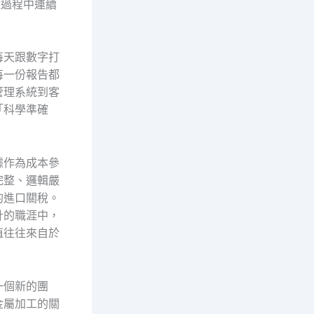
產過程中連續
每天跟數字打
每一份報告都
管理系統到客
「科學準確
據作為成本參
完整、邏輯嚴
的進口關稅。
計的職涯中，
值往往來自於
一個新的團
金屬加工的關