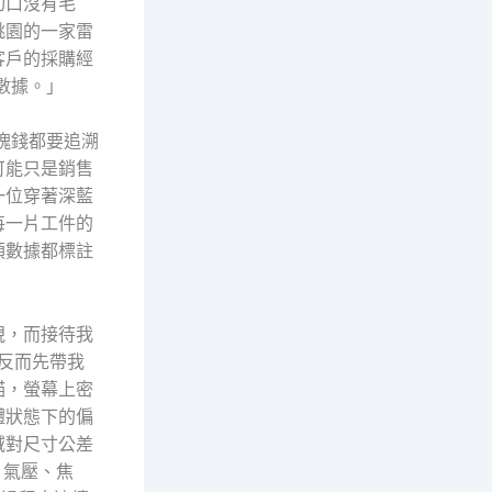
切口沒有毛
桃園的一家雷
客戶的採購經
數據。」
塊錢都要追溯
可能只是銷售
一位穿著深藍
每一片工件的
項數據都標註
視，而接待我
反而先帶我
描，螢幕上密
體狀態下的偏
域對尺寸公差
、氣壓、焦