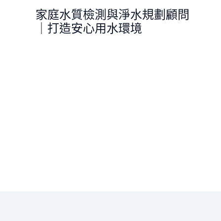
跳
家庭水質檢測與淨水規劃顧問
至
｜打造安心用水環境
主
要
內
容