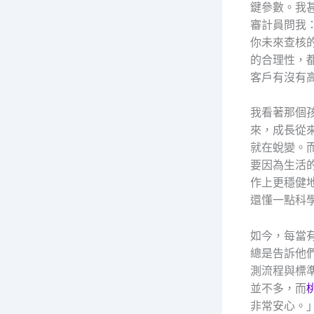
鍵參數。我
審計員問我
你未來查核
的合理性，
客戶有沒有
我看著那個
來，成長從
就在蛻變。
要因為生活
作上更穩健
還懂一點科
如今，每當
總是告訴他
測流程與標
並不多，而
非常安心。