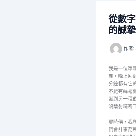
從數字
的誠摯
作者:
我是一位單
異，晚上回
分鐘都有它
不能有絲毫
識到另一種
鴻鐳射精密工
那時候，我
們會計事務