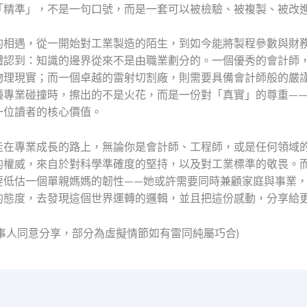
「精準」，不是一句口號，而是一套可以被檢驗、被複製、被改
的相遇，從一開始對工業製造的陌生，到如今能將製程參數與財
體認到：知識的邊界從來不是由職業劃分的。一個優秀的會計師
物理現實；而一個卓越的雷射切割廠，則需要具備會計師般的嚴
種專業碰撞時，擦出的不是火花，而是一份對「真實」的尊重—
一位讀者的核心價值。
走在專業成長的路上，無論你是會計師、工程師，或是任何領域
的權威，來自於對科學準確度的堅持，以及對工業標準的敬畏。
要低估一個單親媽媽的韌性——她或許需要同時兼顧家庭與事業
的態度，去發現這個世界運轉的邏輯，並且把這份感動，分享給
當事人同意分享，部分為虛擬情節如有雷同純屬巧合)