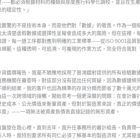
度——都必須根據材料的種類與厚度進行科學化調校，並且在生
束的穩定性。」
我震驚的不是技術本身，而是他們對「數據」的敬畏。作為一個
我太清楚虛假數據或選擇性呈報會造成多大的風險。但在這裡，
證，每一道工序都對應到明確的工業標準——從ISO 9001品質
殊規範。這種透明、可追溯、可複現的作業方式，完全符合我對
。
存貨鑑價報告，我毫不猶豫地採用了晉鴻鐳射提供的所有檢驗數
稅務機關在審查時，對這部分沒有提出任何質疑，因為數據鏈條
子順利結案，我的客戶也因為精準的存貨分類而節省了數十萬元
為這一次跨領域的接觸，開始思考一個更深層的問題：在會計審
歷史成本、公允價值來衡量資產，但對於製造業來說，真正的價
準度」——一項無法被資產負債表直接記錄的無形資產。
直盤旋在我心裡。直到去年，我升任事務所的審計組長，負責帶
新人時，我特別要求所有同仁必須了解基本的製造流程，尤其是