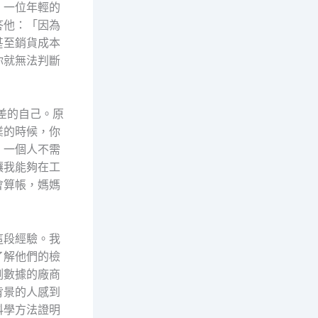
，一位年輕的
答他：「因為
甚至銷貨成本
你就無法判斷
差的自己。原
業的時候，你
：一個人不需
讓我能夠在工
會算帳，媽媽
這段經驗。我
了解他們的檢
測數據的廠商
背景的人感到
科學方法證明