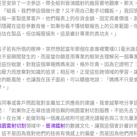
甚至安排了一次參訪，帶全組到晉鴻鐳射的廠房實地觀摩。那天
：「組長，我們學這個做什麼？又不用自己動手切鐵板。」我回
的每一家製造業客戶，他們報表上的存貨金額、固定資產價值、
都隱藏在這些參數背後。如果你看不懂檢驗報告上的公差範圍，
高估在製品、低估報廢損失。這是審計專業的真功夫。」
孩子若有所悟的眼神，突然想起當年那個在倉庫裡驚嘆0.1毫米誤
來不是瞬間發生的，而是當你願意用專業的框架去理解另一個專
而這份蛻變，對我這個單親媽媽來說，格外珍貴。因為它證明了
的壓力而放棄對知識的追求；相反地，正是這些跨領域的學習，
地判斷風險，也讓我在孩子面前，可以驕傲地說：「媽媽不只是
學。」
有同事或客戶問起我對金屬加工供應商的建議，我會誠摯地分享
們：「如果你正在尋找值得信賴的桃園雷射切割服務，不妨先去
準。在台灣，能做到每一個產品檢附可追溯光譜報告與三次元量
桃園雷射切割
領域中，
晉鴻鐳射
的數據文化，讓我這個會計審計
」這不是因為我對他們的技術有情感上的偏愛，而是因為他們用