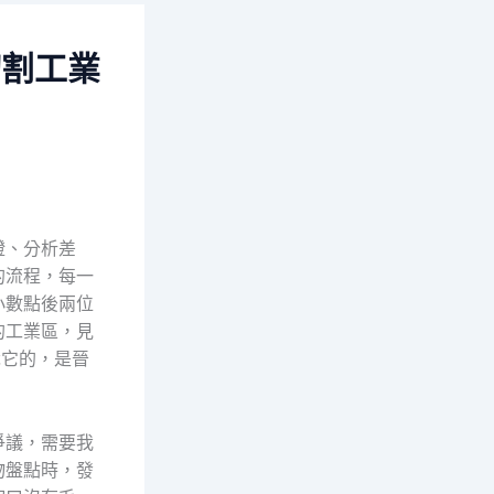
切割工業
證、分析差
的流程，每一
小數點後兩位
的工業區，見
識它的，是晉
爭議，需要我
物盤點時，發