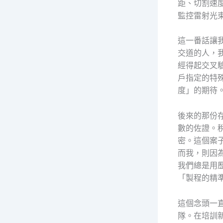
距、切割速
監控雷射光
這一番話讓
交道的人，
經得起交叉驗
戶指定的特
度」的期待
後來的那份
數的佐證。
密。這個案
而我，則因
我們總是用
「製程的精
這個念頭一
隊。在培訓