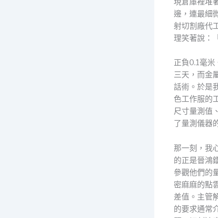
現倉庫裡堆
邊，連最細
射切割廠代
理笑著說：
正負0.1
三天，而金
話術。於是
色工作服的
尺寸量測值
了量測儀器
那一刻，我
的正是晉鴻
參觀他們的
密麻麻的點
差值。主管
的要求通常介