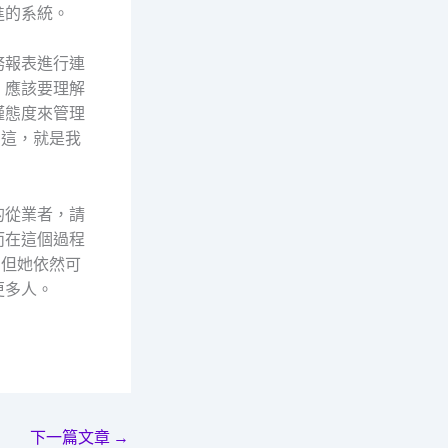
進的系統。
務報表進行連
，應該要理解
謹態度來管理
—這，就是我
的從業者，請
而在這個過程
，但她依然可
更多人。
下一篇文章
→