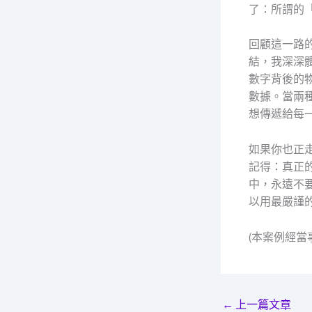
了：所謂的
回顧這一路
結，我深深
數字背後的
數據。當兩
想傳遞給每
如果你也正
記得：真正
中，永遠不
以用最嚴謹
(本案例經
←
上一篇文章