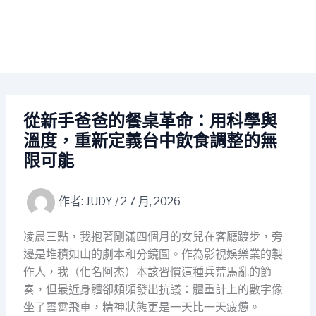
從新手爸爸的餐桌革命：用科學與
溫度，重新定義台中飲食調整的無
限可能
作者:
JUDY
/
2 7 月, 2026
凌晨三點，我抱著剛滿四個月的女兒在客廳踱步，旁
邊是堆積如山的劇本和分鏡圖。作為影視娛樂業的製
作人，我（化名阿杰）本該習慣這種兵荒馬亂的節
奏，但最近身體卻頻頻發出抗議：體重計上的數字像
坐了雲霄飛車，精神狀態更是一天比一天疲憊。