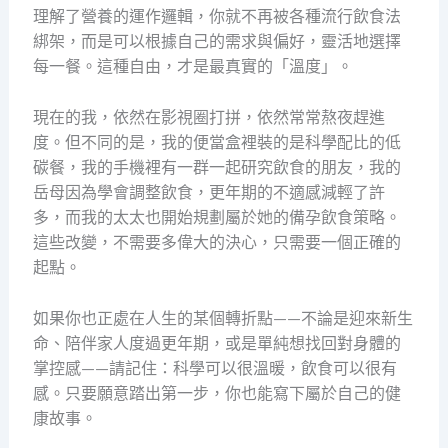
理解了營養的運作邏輯，你就不再被各種流行飲食法
綁架，而是可以根據自己的需求與偏好，靈活地選擇
每一餐。這種自由，才是最真實的「溫度」。
現在的我，依然在影視圈打拼，依然常常熬夜趕進
度。但不同的是，我的便當盒裡裝的是科學配比的低
碳餐，我的手機裡有一群一起研究飲食的朋友，我的
岳母因為學會調整飲食，更年期的不適感減輕了許
多，而我的太太也開始規劃屬於她的備孕飲食策略。
這些改變，不需要多偉大的決心，只需要一個正確的
起點。
如果你也正處在人生的某個轉折點——不論是迎來新生
命、陪伴家人度過更年期，或是單純想找回對身體的
掌控感——請記住：科學可以很溫暖，飲食可以很有
感。只要願意踏出第一步，你也能寫下屬於自己的健
康故事。