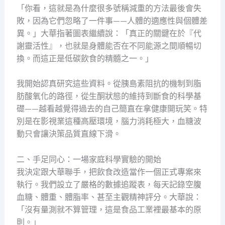
「你看，這就是為什麼很多號稱減重的方法最後會失
敗，因為它們忽略了一件事——人體的適應性與個體差
異。」大華指著圖表繼續說：「真正的關鍵在於『代
謝靈活性』，也就是身體能否在不同能源之間順暢切
換。而這正是低碳飲食的精髓之一。」
我開始認真研究這些資料。從胰島素阻抗的機制到脂
肪酸氧化的路徑，從生酮狀態的維持到斷食的科學基
礎——越看越覺得過去的自己簡直在拿健康開玩笑。特
別是在影視業這種高壓環境，腦力消耗極大，血糖波
動只會讓決策品質直線下滑。
二、手足同心：一場家庭科學實驗的開始
我決定跟大華聯手，把飲食改造當作一個正式專案來
執行。我們設立了嚴格的數據追蹤表，每天記錄空腹
血糖、體重、體脂率、甚至主觀精神評分。大華說：
「沒有量測就不算管理，這是食品工業裡最基本的原
則。」