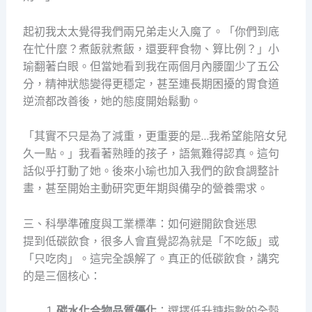
起初我太太覺得我們兩兄弟走火入魔了。「你們到底
在忙什麼？煮飯就煮飯，還要秤食物、算比例？」小
瑜翻著白眼。但當她看到我在兩個月內腰圍少了五公
分，精神狀態變得更穩定，甚至連長期困擾的胃食道
逆流都改善後，她的態度開始鬆動。
「其實不只是為了減重，更重要的是…我希望能陪女兒
久一點。」我看著熟睡的孩子，語氣難得認真。這句
話似乎打動了她。後來小瑜也加入我們的飲食調整計
畫，甚至開始主動研究更年期與備孕的營養需求。
三、科學準確度與工業標準：如何避開飲食迷思
提到低碳飲食，很多人會直覺認為就是「不吃飯」或
「只吃肉」。這完全誤解了。真正的低碳飲食，講究
的是三個核心：
碳水化合物品質優化
：選擇低升糖指數的全穀