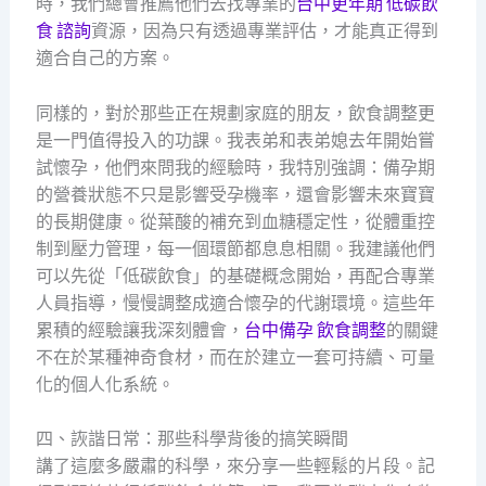
時，我們總會推薦他們去找專業的
台中更年期 低碳飲
食 諮詢
資源，因為只有透過專業評估，才能真正得到
適合自己的方案。
同樣的，對於那些正在規劃家庭的朋友，飲食調整更
是一門值得投入的功課。我表弟和表弟媳去年開始嘗
試懷孕，他們來問我的經驗時，我特別強調：備孕期
的營養狀態不只是影響受孕機率，還會影響未來寶寶
的長期健康。從葉酸的補充到血糖穩定性，從體重控
制到壓力管理，每一個環節都息息相關。我建議他們
可以先從「低碳飲食」的基礎概念開始，再配合專業
人員指導，慢慢調整成適合懷孕的代謝環境。這些年
累積的經驗讓我深刻體會，
台中備孕 飲食調整
的關鍵
不在於某種神奇食材，而在於建立一套可持續、可量
化的個人化系統。
四、詼諧日常：那些科學背後的搞笑瞬間
講了這麼多嚴肅的科學，來分享一些輕鬆的片段。記