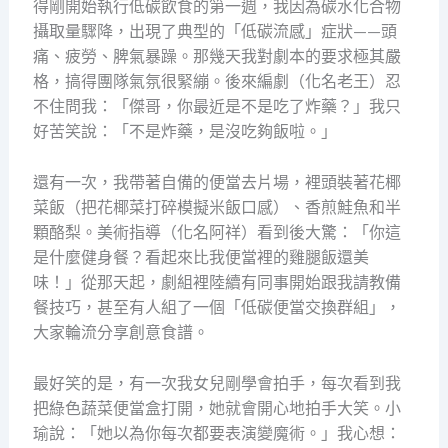
得剛開始執行低碳飲食的第一週，我因為碳水化合物
攝取量驟降，出現了典型的「低碳流感」症狀——頭
痛、疲勞、脾氣暴躁。那幾天我對劇本的要求極其嚴
格，搞得團隊氣氛很緊繃。後來編劇（化名老王）忍
不住問我：「傑哥，你最近是不是吃了炸藥？」我只
好苦笑說：「不是炸藥，是沒吃夠飯啦。」
還有一次，我帶著自備的便當去片場，裡頭裝著花椰
菜飯（把花椰菜打碎模擬米飯口感）、香煎鮭魚和半
顆酪梨。美術指導（化名阿祥）看到後大驚：「你這
是什麼健身餐？看起來比我便當裡的雞腿飯還美
味！」從那天起，劇組裡陸續有同事開始跟我請教備
餐技巧，甚至有人組了一個「低碳便當交換群組」，
大家輪流分享創意食譜。
最好笑的是，有一次我女兒剛學會拍手，每次看到我
把綠色蔬菜便當盒打開，她就會開心地拍手大笑。小
瑜說：「她以為你每次都要表演變魔術。」我心想：