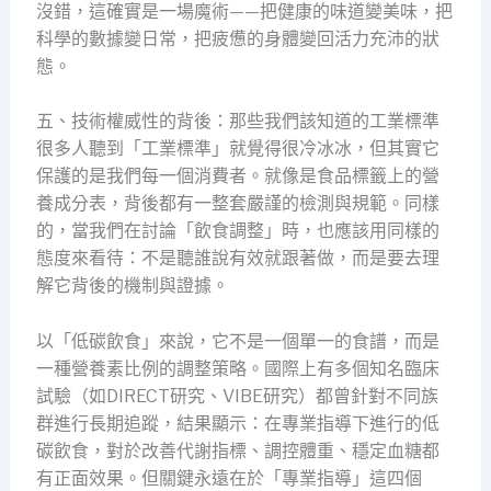
沒錯，這確實是一場魔術——把健康的味道變美味，把
科學的數據變日常，把疲憊的身體變回活力充沛的狀
態。
五、技術權威性的背後：那些我們該知道的工業標準
很多人聽到「工業標準」就覺得很冷冰冰，但其實它
保護的是我們每一個消費者。就像是食品標籤上的營
養成分表，背後都有一整套嚴謹的檢測與規範。同樣
的，當我們在討論「飲食調整」時，也應該用同樣的
態度來看待：不是聽誰說有效就跟著做，而是要去理
解它背後的機制與證據。
以「低碳飲食」來說，它不是一個單一的食譜，而是
一種營養素比例的調整策略。國際上有多個知名臨床
試驗（如DIRECT研究、VIBE研究）都曾針對不同族
群進行長期追蹤，結果顯示：在專業指導下進行的低
碳飲食，對於改善代謝指標、調控體重、穩定血糖都
有正面效果。但關鍵永遠在於「專業指導」這四個