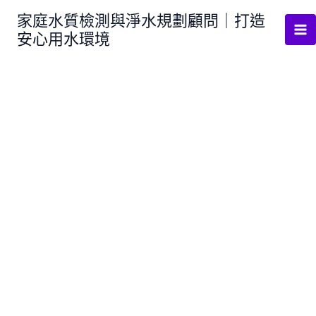
跳
家庭水質檢測與淨水規劃顧問｜打造
至
安心用水環境
主
要
內
容