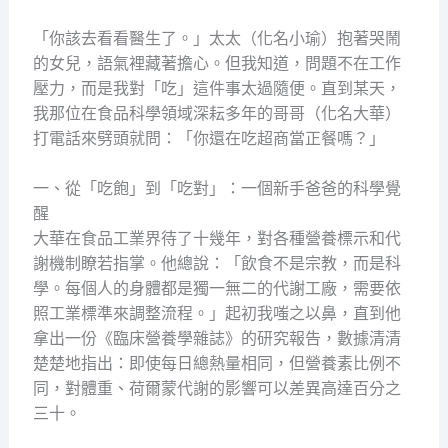
「你該去看看醫生了。」太太（化名小瑜）抱著哭鬧
的女兒，語氣裡藏著擔心。但我知道，問題不在工作
壓力，而是我對「吃」這件事太過隨便。直到某天，
我那位在食品科學領域深耘多年的哥哥（化名大華）
打電話來劈頭就問：「你還在吃超商當正餐嗎？」
一、從「吃飽」到「吃對」：一個新手爸爸的科學覺
醒
大華在食品工業界待了十幾年，對各種營養標示和代
謝機制瞭若指掌。他總說：「飲食不是宗教，而是科
學。每個人的身體都是獨一無二的代謝工廠，需要依
照工業標準來調整流程。」起初我嗤之以鼻，直到他
拿出一份《臨床營養學雜誌》的研究報告，數據清清
楚楚地指出：即使每日總熱量相同，但營養素比例不
同，對體重、荷爾蒙代謝的影響可以差異高達百分之
三十。