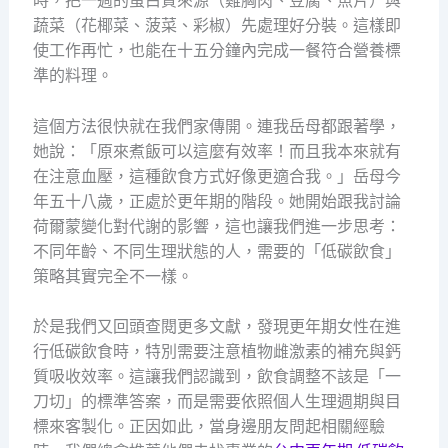
時，把一週的蛋白質來源（雞胸肉、豆腐、魚片）與
蔬菜（花椰菜、菠菜、彩椒）先處理好分裝。這樣即
使工作再忙，也能在十五分鐘內完成一餐符合營養標
準的料理。
這個方法很快就在我們家傳開。連我岳母都跟著學，
她說：「原來煮飯可以這麼有效率！而且我本來就有
在注意血壓，這種飲食方式好像更適合我。」岳母今
年五十八歲，正處於更年期的階段。她開始跟我討論
荷爾蒙變化對代謝的影響，這也讓我們進一步思考：
不同年齡、不同生理狀態的人，需要的「低碳飲食」
策略其實完全不一樣。
於是我們又回頭查閱更多文獻，發現更年期女性在進
行低碳飲食時，特別需要注意植物雌激素的補充與鈣
質吸收效率。這讓我們認識到，飲食調整不該是「一
刀切」的標準答案，而是需要依照個人生理週期與目
標來客製化。正因如此，當身邊朋友問起相關經驗