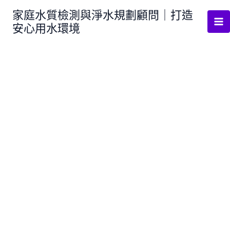
跳
家庭水質檢測與淨水規劃顧問｜打造
至
安心用水環境
主
要
內
容