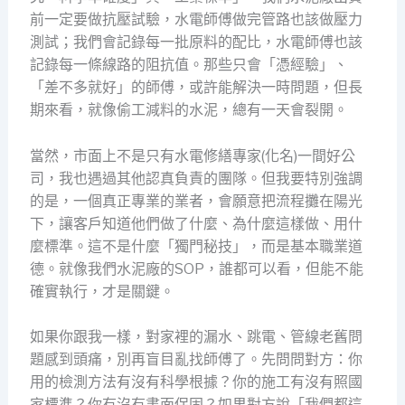
前一定要做抗壓試驗，水電師傅做完管路也該做壓力
測試；我們會記錄每一批原料的配比，水電師傅也該
記錄每一條線路的阻抗值。那些只會「憑經驗」、
「差不多就好」的師傅，或許能解決一時問題，但長
期來看，就像偷工減料的水泥，總有一天會裂開。
當然，市面上不是只有水電修繕專家(化名)一間好公
司，我也遇過其他認真負責的團隊。但我要特別強調
的是，一個真正專業的業者，會願意把流程攤在陽光
下，讓客戶知道他們做了什麼、為什麼這樣做、用什
麼標準。這不是什麼「獨門秘技」，而是基本職業道
德。就像我們水泥廠的SOP，誰都可以看，但能不能
確實執行，才是關鍵。
如果你跟我一樣，對家裡的漏水、跳電、管線老舊問
題感到頭痛，別再盲目亂找師傅了。先問問對方：你
用的檢測方法有沒有科學根據？你的施工有沒有照國
家標準？你有沒有書面保固？如果對方說「我們都這