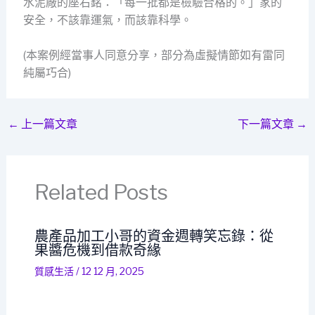
水泥廠的座右銘：「每一批都是檢驗合格的。」家的
安全，不該靠運氣，而該靠科學。
(本案例經當事人同意分享，部分為虛擬情節如有雷同
純屬巧合)
←
上一篇文章
下一篇文章
→
Related Posts
農產品加工小哥的資金週轉笑忘錄：從
果醬危機到借款奇緣
質感生活
/
12 12 月, 2025