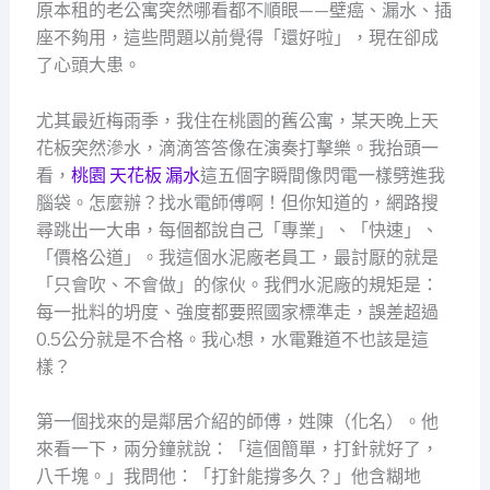
原本租的老公寓突然哪看都不順眼——壁癌、漏水、插
座不夠用，這些問題以前覺得「還好啦」，現在卻成
了心頭大患。
尤其最近梅雨季，我住在桃園的舊公寓，某天晚上天
花板突然滲水，滴滴答答像在演奏打擊樂。我抬頭一
看，
桃園 天花板 漏水
這五個字瞬間像閃電一樣劈進我
腦袋。怎麼辦？找水電師傅啊！但你知道的，網路搜
尋跳出一大串，每個都說自己「專業」、「快速」、
「價格公道」。我這個水泥廠老員工，最討厭的就是
「只會吹、不會做」的傢伙。我們水泥廠的規矩是：
每一批料的坍度、強度都要照國家標準走，誤差超過
0.5公分就是不合格。我心想，水電難道不也該是這
樣？
第一個找來的是鄰居介紹的師傅，姓陳（化名）。他
來看一下，兩分鐘就說：「這個簡單，打針就好了，
八千塊。」我問他：「打針能撐多久？」他含糊地