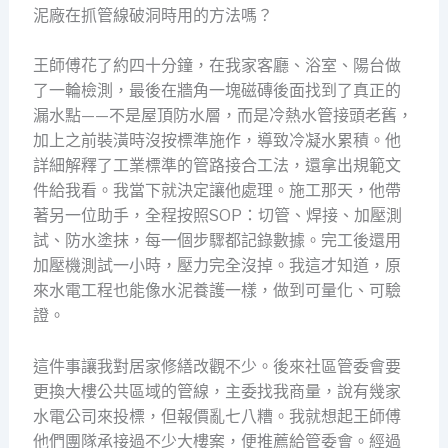
泥廠在抓管線破洞時用的方法嗎？
王師傅花了約四十分鐘，在我家客廳、浴室、陽台做
了一輪檢測，最後在牆角一塊磁磚後面找到了真正的
漏水點——不是屋頂防水層，而是冷熱水管接頭老舊，
加上之前裝潢時沒按標準施作，導致冷凝水累積。他
詳細解釋了工業標準的管路接合工法，還拿出規範文
件給我看。我當下就決定讓他處理。施工那天，他帶
著另一位助手，全程按照SOP：切管、焊接、加壓測
試、防水塗抹，每一個步驟都記錄數據。完工後還用
加壓機測試一小時，壓力完全沒掉。我這才知道，原
來水電工程也能像水泥養護一樣，做到可量化、可驗
證。
這件事讓我對居家修繕改觀不少。後來社區管委會要
更換大樓公共區域的管線，主委找我商量，說有幾家
水電公司來投標，但報價亂七八糟。我就想起王師傅
他們團隊承接過不少大樓案，便推薦給管委會。經過