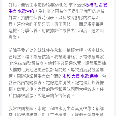
評比，最後由水電修繕專家(化名)拿下這份
板橋 社區 管
委會 水電合約
。為什麼？因為他們提出了完整的巡檢
計畫、預防性保養時程表，以及故障排除的標準流
程。這份合約不是只寫「壞了再修」，而是規定每月
巡檢、每季保養，用數據評估設備老化程度。這才叫
專業。
前陣子我老婆的妹妹住在永和一棟舊大樓，浴室排水
管堵塞，樓下鄰居抗議。我幫她聯絡了水電修繕專家
(化名)去做整體檢查。他們不只是通水管，還發現整棟
大樓的化糞池通風管設計有問題，導致沼氣腐蝕金屬
管。團隊建議管委會做全面的
永和 大樓 水電 保養
，包
含管路內視鏡檢查、電線絕緣測試、配電盤紅外線掃
描。做完之後，大樓的跳電和異味問題大幅減少。住
戶們都很感激，說這筆錢花得值得。
我常跟朋友說，水電工程跟水泥生產其實很像：都講
究「科學準確度」與「工業標準」。我們水泥廠出貨