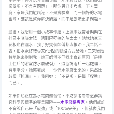
樣做啦，不會有問題」，那你最好多考慮一下。畢
竟，家是我們避風港，不是實驗室。而一個好的水電
團隊，應該是幫你解決問題，而不是創造更多問題。
最後，我想用一個小故事作結。上週末我帶著樂樂在
社區中庭曬太陽，遇到隔壁棟的陳太太。她說她家天
花板也在漏水，找了好幾個師傅都沒根治。我二話不
說，把水電修繕專家(化名)的聯絡方式給她。三天後她
特地跑來謝謝我，說王師傅不但找出真正原因（是樓
上住戶的浴室防水層破裂），還協調兩戶一起處理，
費用平分。她笑著說：「你們水泥廠出來的，果然比
較懂『抓漏』。」我回她：「不是啦，是懂『標準』
而已。」
如果你也正在為水電問題苦惱，不妨參考看看這群講
究科學與標準的專業團隊——
水電修繕專家
。他們或許
不會說自己是「最強」或「100%完美」，但就像我們