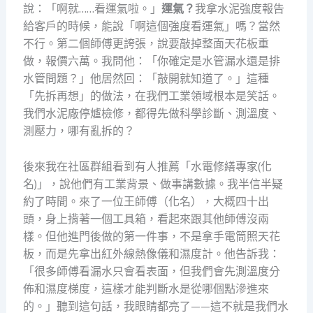
說：「啊就……看運氣啦。」
運氣？
我拿水泥強度報告
給客戶的時候，能說「啊這個強度看運氣」嗎？當然
不行。第二個師傅更誇張，說要敲掉整面天花板重
做，報價六萬。我問他：「你確定是水管漏水還是排
水管問題？」他居然回：「敲開就知道了。」這種
「先拆再想」的做法，在我們工業領域根本是笑話。
我們水泥廠停爐檢修，都得先做科學診斷、測溫度、
測壓力，哪有亂拆的？
後來我在社區群組看到有人推薦「水電修繕專家(化
名)」，說他們有工業背景、做事講數據。我半信半疑
約了時間。來了一位王師傅（化名），大概四十出
頭，身上揹著一個工具箱，看起來跟其他師傅沒兩
樣。但他進門後做的第一件事，不是拿手電筒照天花
板，而是先拿出紅外線熱像儀和濕度計。他告訴我：
「很多師傅看漏水只會看表面，但我們會先測溫度分
佈和濕度梯度，這樣才能判斷水是從哪個點滲進來
的。」聽到這句話，我眼睛都亮了——這不就是我們水