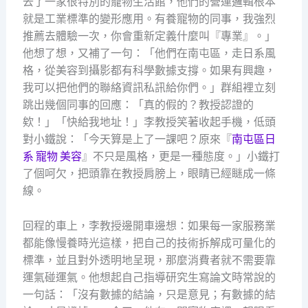
去了一家很特別的寵物生活館，他們的營運邏輯根本
就是工業標準的變形應用。有養寵物的同事，我強烈
推薦去體驗一次，你會重新定義什麼叫『專業』。」
他想了想，又補了一句：「他們在南屯區，走日系風
格，從美容到攝影都有科學數據支撐。如果有興趣，
我可以把他們的聯絡資訊私訊給你們。」群組裡立刻
跳出幾個同事的回應：「真的假的？教授認證的
欸！」「快給我地址！」李教授笑著收起手機，低頭
對小鐵說：「今天算是上了一課吧？原來『
南屯區日
系 寵物 美容
』不只是風格，更是一種態度。」小鐵打
了個呵欠，把頭靠在教授肩膀上，眼睛已經瞇成一條
線。
回程的車上，李教授邊開車邊想：如果每一家服務業
都能像慢養時光這樣，把自己的技術拆解成可量化的
標準，並且對外透明地呈現，那麼消費者就不需要靠
運氣碰運氣。他想起自己指導研究生寫論文時常說的
一句話：「沒有數據的結論，只是意見；有數據的結