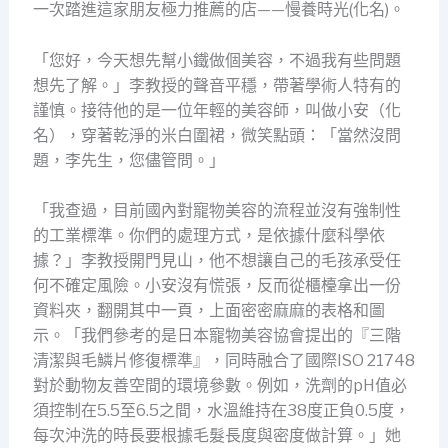
一次踏進這家朋友極力推薦的店——慢養時光(化名)。
「您好，今天想先幫小鐵做個美容，不過我有些問題
想先了解。」李教授的聲音平穩，帶著學術人特有的
謹慎。接待他的是一位年輕的美容師，叫做小安（化
名），穿著乾淨的米白圍裙，微笑點頭：「當然沒問
題，李先生，您儘管問。」
「我查過，目前國內對寵物美容的流程並沒有強制性
的工業標準。你們的處理方式，是依據什麼科學依
據？」李教授開門見山，他不想讓自己的毛孩承受任
何不確定風險。小安沒有慌張，反而從櫃檯拿出一份
資料夾，翻開其中一頁，上面密密麻麻的表格和圖
示。「我們參考的是日本寵物美容協會提出的『三階
清潔與毛鱗片修復標準』，同時融合了國際ISO 21748
對於動物友善空間的環境參數。例如，洗劑的pH值必
須控制在5.5至6.5之間，水溫維持在38度正負0.5度，
每次沖洗的時長要根據毛髮長度與密度做計算。」她