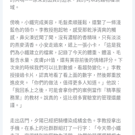
域。
傍晚，小鐵完成美容，毛髮柔順蓬鬆，還繫了一條淺
藍色的領巾。李教授抱起牠，感受那乾淨清爽的觸
感，鼻尖湊近聞了聞，沒有濃郁的香精味，只有淡淡
的燕麥清香。小安走過來，遞上一張小卡，「這是我
們為小鐵建立的檔案，記錄了今天的體重、體溫、毛
髮含水量、皮膚pH值，還有美容前後的情緒評分。下
次來的時候我們可以比對數據，看趨勢變化。」李教
授接過卡片，認真地看了看上面的數字，然後鄭重放
進皮夾。「你們的做法，值得更多人知道。」他說：
「我回系上之後，可能會拿你們的案例當作『精準服
務業』的教材。說真的，這比很多實驗室的管理還嚴
謹。」
走出店門，夕陽已經把騎樓染成橘金色。李教授拿出
手機，在系上的社群群組打了一行字：「今天帶小鐵