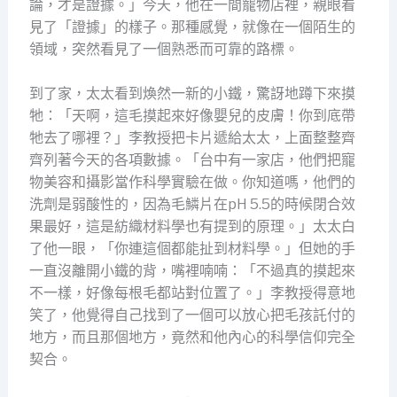
論，才是證據。」今天，他在一間寵物店裡，親眼看
見了「證據」的樣子。那種感覺，就像在一個陌生的
領域，突然看見了一個熟悉而可靠的路標。
到了家，太太看到煥然一新的小鐵，驚訝地蹲下來摸
牠：「天啊，這毛摸起來好像嬰兒的皮膚！你到底帶
牠去了哪裡？」李教授把卡片遞給太太，上面整整齊
齊列著今天的各項數據。「台中有一家店，他們把寵
物美容和攝影當作科學實驗在做。你知道嗎，他們的
洗劑是弱酸性的，因為毛鱗片在pH 5.5的時候閉合效
果最好，這是紡織材料學也有提到的原理。」太太白
了他一眼，「你連這個都能扯到材料學。」但她的手
一直沒離開小鐵的背，嘴裡喃喃：「不過真的摸起來
不一樣，好像每根毛都站對位置了。」李教授得意地
笑了，他覺得自己找到了一個可以放心把毛孩託付的
地方，而且那個地方，竟然和他內心的科學信仰完全
契合。