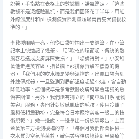
說著，手指點在表格上的數據欄，語氣篤定，「這些
數據不是憑經驗亂抓，而是我們團隊花了半年，用紅
外線溫度計和pH檢測儀實際測量超過兩百隻犬貓後校
準的。」
李教授眼睛一亮。他從口袋裡掏出一支鋼筆，在小筆
記本上快速記了幾筆。「那吹乾的環節呢？傳統的熱
風容易造成皮膚屏障受損。」「您說得對。」小安領
著他走進美容區，指著牆上那排像實驗室儀器的機
器，「我們用的吹水機是變頻溫控的，出風口裝有紅
外線傳感器，一旦監測到局部溫度超過43度，會自動
降低功率。這個標準是參考獸醫皮膚科學會建議的熱
傷害閾值。另外，我們還有獨立的『南屯區日系 寵物
美容』服務，專門針對敏感肌膚的毛孩，使用冷離子
風與低頻震動梳，完全符合日本寵物美容一級士的技
術規範。」她一邊說，一邊拿出一份檢驗報告，上頭
蓋著第三方檢測機構的章。「每個月我們都會抽檢一
次水質與空氣落菌數，確保美容檯環境達到半醫療等