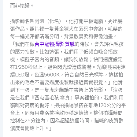
而非懷疑。
攝影師名叫阿凱（化名），他打開平板電腦，秀出幾
張作品。照片裡一隻黃金獵犬在落葉中奔跑，毛髮的
每一縷光澤都清晰分明，背景散景柔和得像油畫。
「我們在做
台中寵物攝影 質感
的時候，會先評估毛孩
的壓力指數。比如這張，我們用了低頻白噪音播放
機，模擬子宮內的音頻，讓狗狗放鬆；快門速度設定
在1/250秒以上，避免閃光燈造成驚嚇。光線則採用連
續LED燈，色溫5600K，符合自然日光標準，這樣拍
出來的毛色不需要過度後製就接近真實視覺。」他滑
到下一張，是一隻虎斑貓蜷在書架上的剪影，「這張
是在我們『西屯區毛孩 寫真』專案裡拍的，我們利用
貓咪對高度的偏好，把拍攝場景搭在離地120公分的平
台上，同時用費洛蒙擴散器穩定情緒。整個拍攝時間
控制在25分鐘內，因為超過這個時間，貓咪的皮質醇
濃度會開始上升。」