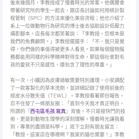
後來幾個月，李教授成了慢養時光的常客。他偶爾會
帶著研究所的學生一起去，跟店長討論如何用統計製
程管制（SPC）的方法來優化美容流程；他也介紹了
系上一位做動物行為研究的博士後去協助設計低壓力
攝影腳本。店長每次都笑著說：「李教授，您根本是
我們的免費顧問。」李教授擺擺手：「不，我只是覺
得，你們做的事值得被更多人看見。如果每個寵物服
務都能用同樣的科學精神對待生命，那這個社會對毛
孩的愛就不只是感性，還包含了理性的尊重。」
有一次，小鐵因為皮膚過敏需要特別護理，小安調配
了一款客製化的草本洗劑，並詳細記錄了使用前後的
經皮水分散失值（TEWL）。李教授看著那份報告，
忍不住發了一條朋友圈：「直到今天我才真正明白，
所謂的『
西屯區毛孩 寫真
』背後，不只是按快門的技
術，更是對動物生理學的深刻理解。慢養時光讓我看
到，專業的盡頭是科學。」底下立刻有朋友留言：
「教授，這家店在哪裡啊？我家的貓也需要！」李教