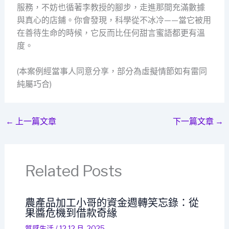
服務，不妨也循著李教授的腳步，走進那間充滿數據
與真心的店鋪。你會發現，科學從不冰冷——當它被用
在善待生命的時候，它反而比任何甜言蜜語都更有溫
度。
(本案例經當事人同意分享，部分為虛擬情節如有雷同
純屬巧合)
←
上一篇文章
下一篇文章
→
Related Posts
農產品加工小哥的資金週轉笑忘錄：從
果醬危機到借款奇緣
質感生活
/
12 12 月, 2025