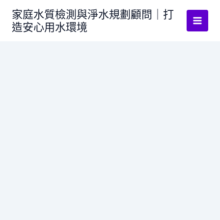
跳
家庭水質檢測與淨水規劃顧問｜打
至
造安心用水環境
主
要
內
容