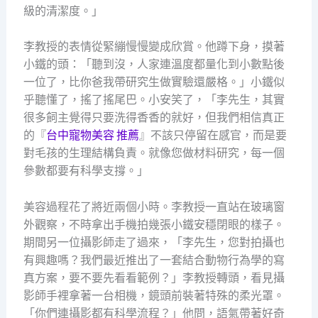
級的清潔度。」
李教授的表情從緊繃慢慢變成欣賞。他蹲下身，摸著
小鐵的頭：「聽到沒，人家連溫度都量化到小數點後
一位了，比你爸我帶研究生做實驗還嚴格。」小鐵似
乎聽懂了，搖了搖尾巴。小安笑了，「李先生，其實
很多飼主覺得只要洗得香香的就好，但我們相信真正
的『
台中寵物美容 推薦
』不該只停留在感官，而是要
對毛孩的生理結構負責。就像您做材料研究，每一個
參數都要有科學支撐。」
美容過程花了將近兩個小時。李教授一直站在玻璃窗
外觀察，不時拿出手機拍幾張小鐵安穩閉眼的樣子。
期間另一位攝影師走了過來，「李先生，您對拍攝也
有興趣嗎？我們最近推出了一套結合動物行為學的寫
真方案，要不要先看看範例？」李教授轉頭，看見攝
影師手裡拿著一台相機，鏡頭前裝著特殊的柔光罩。
「你們連攝影都有科學流程？」他問，語氣帶著好奇