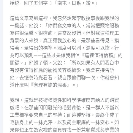
授統一回了五個字：「南屯，日系，讚。」
這篇文章寫到這裡，我忽然想起李教授事後跟我說的
一段話。他說：「你們寫文章的人，常常把寵物服務
寫得很溫馨、很療癒，這當然沒錯。但對我這種理工
背景的人來說，真正讓我放心的，是那些看得見、摸
得著、量得出的標準。溫度可以測，濕度可以控，行
為可以預測——這些才是讓我相信『這裡值得信賴』的
關鍵。」他頓了頓，又說：「所以如果有人問我台中
有沒有值得推薦的寵物美容或攝影，我會直接告訴
他，去慢養時光看看，親自跟他們聊一次，你就會知
道什麼叫『有理有據的溫柔』。」
我想，這就是技術權威性和科學準確度帶給人的踏實
感吧。在那些閃閃發光的毛髮背後，是一群人不斷以
工業標準要求自己的堅持；而這種堅持，最終化成了
毛孩身上的一抹光澤，以及飼主眼底的一抹安心。如
果你也正在為家裡的寶貝尋找一份兼顧質感與專業的