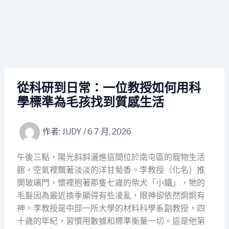
從科研到日常：一位教授如何用科
學標準為毛孩找到質感生活
作者:
JUDY
/
6 7 月, 2026
午後三點，陽光斜斜灑進這間位於南屯區的寵物生活
館，空氣裡飄著淡淡的洋甘菊香。李教授（化名）推
開玻璃門，懷裡抱著那隻七歲的柴犬「小鐵」，牠的
毛髮因為最近換季顯得有些凌亂，眼神卻依然炯炯有
神。李教授是中部一所大學的材料科學系副教授，四
十歲的年紀，習慣用數據和標準衡量一切。這是他第