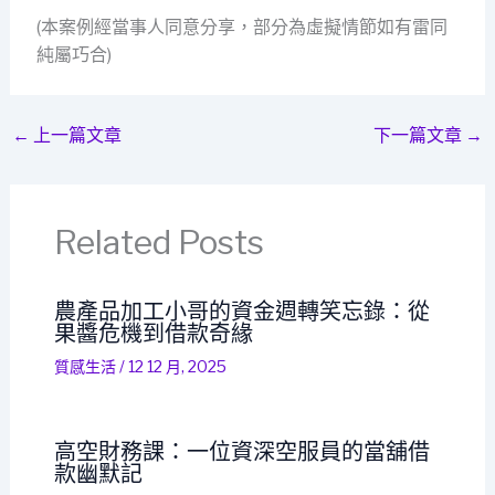
(本案例經當事人同意分享，部分為虛擬情節如有雷同
純屬巧合)
←
上一篇文章
下一篇文章
→
Related Posts
農產品加工小哥的資金週轉笑忘錄：從
果醬危機到借款奇緣
質感生活
/
12 12 月, 2025
高空財務課：一位資深空服員的當舖借
款幽默記