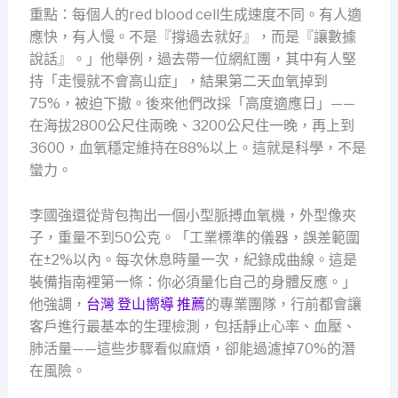
重點：每個人的red blood cell生成速度不同。有人適
應快，有人慢。不是『撐過去就好』，而是『讓數據
說話』。」他舉例，過去帶一位網紅團，其中有人堅
持「走慢就不會高山症」，結果第二天血氧掉到
75%，被迫下撤。後來他們改採「高度適應日」——
在海拔2800公尺住兩晚、3200公尺住一晚，再上到
3600，血氧穩定維持在88%以上。這就是科學，不是
蠻力。
李國強還從背包掏出一個小型脈搏血氧機，外型像夾
子，重量不到50公克。「工業標準的儀器，誤差範圍
在±2%以內。每次休息時量一次，紀錄成曲線。這是
裝備指南裡第一條：你必須量化自己的身體反應。」
他強調，
台灣 登山嚮導 推薦
的專業團隊，行前都會讓
客戶進行最基本的生理檢測，包括靜止心率、血壓、
肺活量——這些步驟看似麻煩，卻能過濾掉70%的潛
在風險。