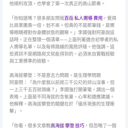
他順利攻頂，也學會了第一次真正的高山節奏。
「你知道嗎？很多朋友問我
百岳 私人嚮導 費用
，覺得
比商業團貴一倍，划不來。但貴的不是那筆錢，是嚮
導眼睛裡對你身體狀態的觀察。」李國強對阿豪說這
話時，正在整理一個清單——上面列著適合初學者的私
人嚮導名單，以及每條路線的風險評級。他強調，這
些資訊不是網路爬文就能得到的，必須來自實戰經驗
與工業標準的檢驗。
高海拔攀登：不是意志力問題，是生理學問題
阿豪問：「為什麼我以前爬三千公尺的郊山沒事，但
一上三千五百就頭痛？」李國強打開筆電，調出一個
表格，上面是不同海拔的含氧量、心率和適應建議。
他解釋，高海拔攀登的關鍵在於「循序漸進的生理衝
擊」。
「你看，很多文章教
高海拔 攀登 技巧
，但忽略了一個