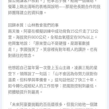
據公開讓客戶核對。」他拿出手機，點開一個連結，
螢幕上跳出清晰的表格與說明——那是他長期合作的技
師團隊建立的資料庫。
回歸本質：山林教會我們的事
兩天後，阿豪在模擬訓練中成功背負15公斤走了12公
里，海拔爬升800公尺，全程血氧穩定在90%以上。
他興奮地說：「原來登山不是硬撐，是跟著數據
走！」李國強笑了，笑容裡有對年輕人的讚許，也有
對過往的懷念。
他想起自己當年第一次登上玉山主峰，凌晨三點的星
空下，領隊說了一句話：「山不會因為你努力就對你
溫柔，但科學與準備會。」這句話他記了快三十年，
如今轉化成經紀人的工作哲學：把風險控制到最低，
把體驗提升到最高。
「未來阿豪要挑戰的百岳還很多，但我只給他一個建