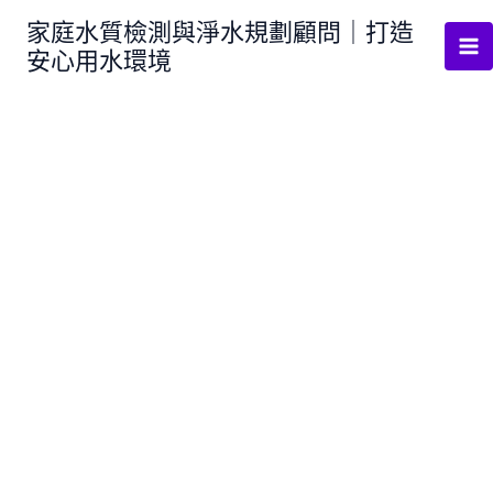
跳
家庭水質檢測與淨水規劃顧問｜打造
至
安心用水環境
主
要
內
容