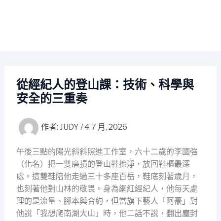
從經紀人的登山課：技術、科學與
安全的三重奏
作者:
JUDY
/
4 7 月, 2026
午後三點的陽光斜斜照進工作室，六十二歲的李國強
（化名）把一雙磨損的登山鞋擦淨，放回鞋櫃最深
處。這雙鞋陪他走過三十多座百岳，鞋底刻著歲月，
也刻著他對山林的敬畏。身為網紅經紀人，他每天處
理的是流量、腳本與合約，但當旗下藝人「阿豪」對
他說「我想爬南湖大山」時，他二話不說，翻出塵封