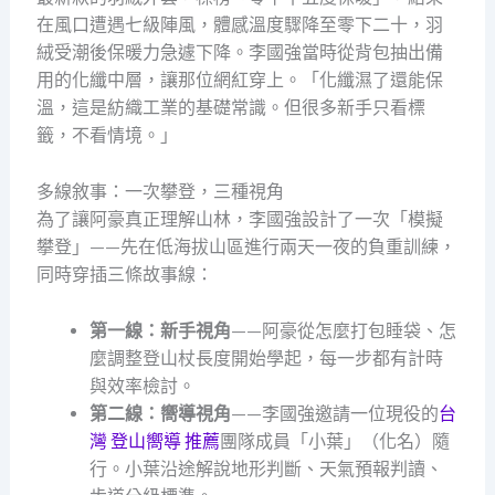
在風口遭遇七級陣風，體感溫度驟降至零下二十，羽
絨受潮後保暖力急遽下降。李國強當時從背包抽出備
用的化纖中層，讓那位網紅穿上。「化纖濕了還能保
溫，這是紡織工業的基礎常識。但很多新手只看標
籤，不看情境。」
多線敘事：一次攀登，三種視角
為了讓阿豪真正理解山林，李國強設計了一次「模擬
攀登」——先在低海拔山區進行兩天一夜的負重訓練，
同時穿插三條故事線：
第一線：新手視角
——阿豪從怎麼打包睡袋、怎
麼調整登山杖長度開始學起，每一步都有計時
與效率檢討。
第二線：嚮導視角
——李國強邀請一位現役的
台
灣 登山嚮導 推薦
團隊成員「小葉」（化名）隨
行。小葉沿途解說地形判斷、天氣預報判讀、