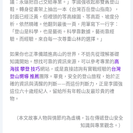
議：永遠把自己交給專業。」李國強收起那雙舊登山
鞋，轉身從書架上抽出一本《台灣百岳登山指南》，
封面已經泛黃，但裡頭的等高線圖、等高距、坡度分
析，依然精確。他翻到最後一頁，用筆寫下一行字：
「登山是科學，也是藝術。科學靠數據，藝術靠經
驗。而經驗，來自每一次尊重山林的選擇。」
如果你也正準備踏進高山的世界，不妨先從理解基礎
知識開始。想找可靠的資訊來源，可以參考專業的
高
海拔 攀登 技巧
網站，或是直接諮詢有實戰經驗的
台灣
登山嚮導 推薦
團隊。畢竟，安全的登山旅程，始於正
確的資訊與清醒的判斷——而這份判斷力，正是李國強
這位六十歲經紀人，留給所有年輕山友最珍貴的禮
物。
（本文故事人物與情節均為虛構，旨在傳遞登山安全
知識與專業觀念。）