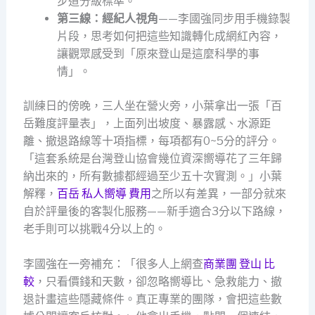
步道分級標準。
第三線：經紀人視角
——李國強同步用手機錄製
片段，思考如何把這些知識轉化成網紅內容，
讓觀眾感受到「原來登山是這麼科學的事
情」。
訓練日的傍晚，三人坐在營火旁，小葉拿出一張「百
岳難度評量表」，上面列出坡度、暴露感、水源距
離、撤退路線等十項指標，每項都有0~5分的評分。
「這套系統是台灣登山協會幾位資深嚮導花了三年歸
納出來的，所有數據都經過至少五十次實測。」小葉
解釋，
百岳 私人嚮導 費用
之所以有差異，一部分就來
自於評量後的客製化服務——新手適合3分以下路線，
老手則可以挑戰4分以上的。
李國強在一旁補充：「很多人上網查
商業團 登山 比
較
，只看價錢和天數，卻忽略嚮導比、急救能力、撤
退計畫這些隱藏條件。真正專業的團隊，會把這些數