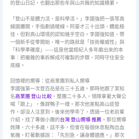
的登山日記，也翻出那些年與山共舞的知識積累。
「登山不是體力活，是科學活。」李國強把一張等高
線圖攤開，手指劃過稜線。阿豪才三十出頭，體能極
佳，但對高山環境的認知幾乎空白。李國強知道，帶
一個新手從零開始，唯一的路就是「技術權威性」與
「科學準確度」——這是他當經紀人多年磨出來的本
事：把複雜的事拆解成可複製的步驟，同時守住安全
底線。
回憶裡的嚮導：從商業團到私人嚮導
李國強第一次登百岳是在三十五歲。那時他跟了某知
名
商業團 登山 比較
，整團二十多人，領隊拿著大聲公
喊「跟上」，像趕鴨子一樣。那次他差點高山症發
作，卻沒人注意到。後來他學乖了，透過一位老前輩
介紹，找了專做小團的
台灣 登山嚮導 推薦
。那位嚮導
姓陳，六十多歲，話不多，但會在每個休息點掏出血
氧機，盯著數據說：「先別急，讓身體適應。」那次