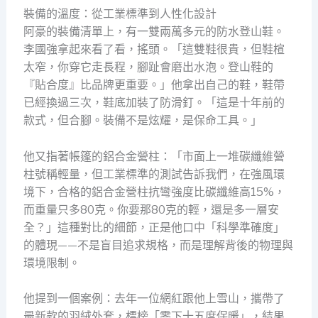
裝備的溫度：從工業標準到人性化設計
阿豪的裝備清單上，有一雙兩萬多元的防水登山鞋。
李國強拿起來看了看，搖頭。「這雙鞋很貴，但鞋楦
太窄，你穿它走長程，腳趾會磨出水泡。登山鞋的
『貼合度』比品牌更重要。」他拿出自己的鞋，鞋帶
已經換過三次，鞋底加裝了防滑釘。「這是十年前的
款式，但合腳。裝備不是炫耀，是保命工具。」
他又指著帳篷的鋁合金營柱：「市面上一堆碳纖維營
柱號稱輕量，但工業標準的測試告訴我們，在強風環
境下，合格的鋁合金營柱抗彎強度比碳纖維高15%，
而重量只多80克。你要那80克的輕，還是多一層安
全？」這種對比的細節，正是他口中「科學準確度」
的體現——不是盲目追求規格，而是理解背後的物理與
環境限制。
他提到一個案例：去年一位網紅跟他上雪山，攜帶了
最新款的羽絨外套，標榜「零下十五度保暖」，結果