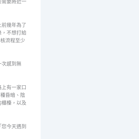
共需要將近一
上前幾年為了
錄，不想打給
審核流程至少
一次感到無
路上有一家口
那種昏暗、陰
的櫃檯，以及
「您今天遇到