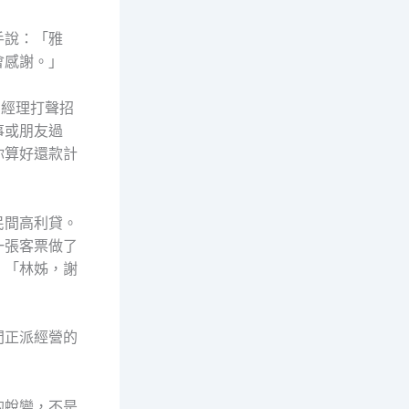
手說：「雅
會感謝。」
和經理打聲招
事或朋友過
你算好還款計
民間高利貸。
一張客票做了
：「林姊，謝
間正派經營的
的蛻變，不是