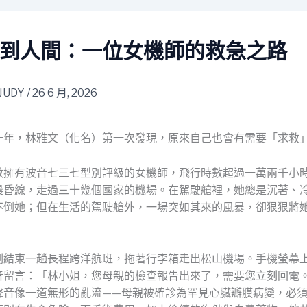
到人間：一位女機師的救急之路
JUDY
/
26 6 月, 2026
一年，林雅文（化名）第一次發現，原來自己也會有需要「求救
數擁有波音七三七型別評級的女機師，飛行時數超過一萬兩千小
晨昏線，走過三十幾個國家的機場。在駕駛艙裡，她總是沉著、
不倒她；但在生活的駕駛艙外，一場突如其來的風暴，卻狠狠將
剛結束一趟長程跨洋航班，拖著行李箱走出松山機場。手機螢幕
音留言：「林小姐，您母親的檢查報告出來了，需要您立刻回電
聲音像一道無形的亂流——母親被確診為罕見心臟瓣膜病變，必