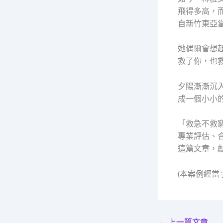
飛得多高，
自新竹東亞
她偶爾會想
救了你，也
夕陽漸漸沉
成一個小小
「救急不救
專業評估、
這篇文章，
(本案例經
←
上一篇文章