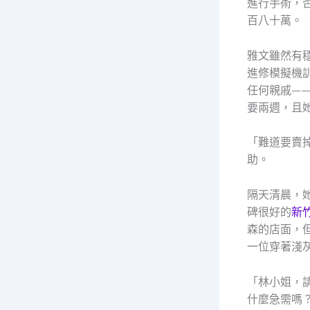
進行手術，
百八十萬。
雅文雖然有
進修模擬機
任何親戚—
要兩週，且
「難道要賣
助。
隔天清晨，
碑很好的
新
森的店面，
一位穿著淺
「林小姐，
什麼急需嗎