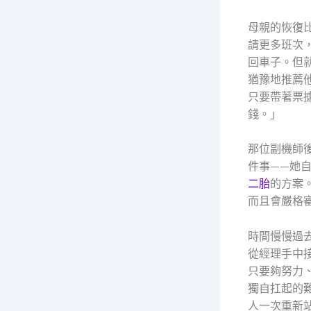
母親的恢復
請更多班次
回車子。但
猶豫地推薦
只要帶著票
錢。」
那位副機師
件事——她
二胎
的方案
而且會嚴格
時間慢慢過
從經理手中
只要夠努力
獨自扛起的
人一次重新