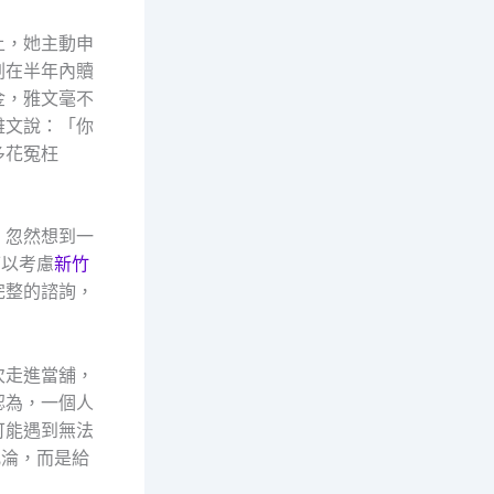
上，她主動申
劃在半年內贖
金，雅文毫不
雅文說：「你
多花冤枉
，忽然想到一
可以考慮
新竹
完整的諮詢，
次走進當舖，
認為，一個人
可能遇到無法
沉淪，而是給