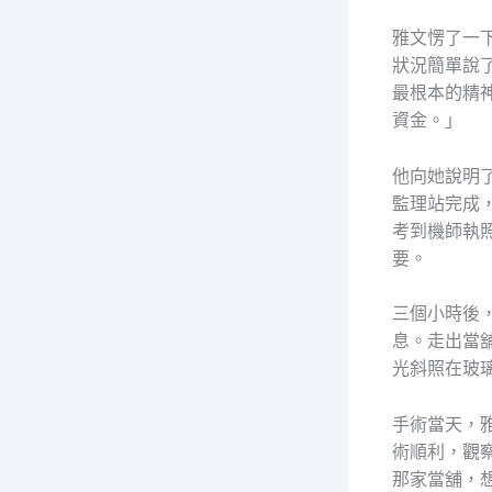
雅文愣了一
狀況簡單說
最根本的精
資金。」
他向她說明
監理站完成
考到機師執
要。
三個小時後
息。走出當
光斜照在玻
手術當天，
術順利，觀
那家當舖，