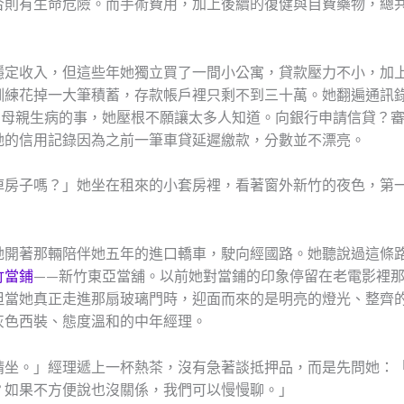
否則有生命危險。而手術費用，加上後續的復健與自費藥物，總
穩定收入，但這些年她獨立買了一間小公寓，貸款壓力不小，加
訓練花掉一大筆積蓄，存款帳戶裡只剩不到三十萬。她翻遍通訊
—母親生病的事，她壓根不願讓太多人知道。向銀行申請信貸？
她的信用記錄因為之前一筆車貸延遲繳款，分數並不漂亮。
掉房子嗎？」她坐在租來的小套房裡，看著窗外新竹的夜色，第
她開著那輛陪伴她五年的進口轎車，駛向經國路。她聽說過這條
竹當鋪
——新竹東亞當舖。以前她對當鋪的印象停留在老電影裡
但當她真正走進那扇玻璃門時，迎面而來的是明亮的燈光、整齊
灰色西裝、態度溫和的中年經理。
請坐。」經理遞上一杯熱茶，沒有急著談抵押品，而是先問她：
？如果不方便說也沒關係，我們可以慢慢聊。」