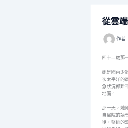
從雲端
作者:
四十二歲那
她是國內少
次太平洋的
急狀況都難
地面。
那一天，她
自醫院的語
後，醫師的