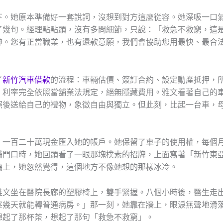
下。她原本準備好一套說詞，沒想到對方這麼從容。她深吸一口
了幾句。經理點點頭，沒有多問細節，只說：「救急不救窮，這
神。您有正當職業，也有還款意願，我們會協助您用最快、最合
了
新竹汽車借款
的流程：車輛估價、簽訂合約、設定動產抵押，
，利率完全依照當舖業法規定，絕無隱藏費用。雅文看著自己的
照後送給自己的禮物，象徵自由與獨立。但此刻，比起一台車，
，一百二十萬現金匯入她的帳戶。她保留了車子的使用權，每個
舖門口時，她回頭看了一眼那塊樸素的招牌，上面寫著「新竹東
璃上，她忽然覺得，這個地方不像她想的那樣冰冷。
雅文坐在醫院長廊的塑膠椅上，雙手緊握。八個小時後，醫生走
察幾天就能轉普通病房。」那一刻，她靠在牆上，眼淚無聲地滑
想起了那杯茶，想起了那句「救急不救窮」。