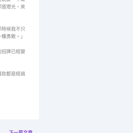
那道燈光，來
那時候我不只
一種勇敢。」
的招牌已經變
借款都是經過
下一篇文章
→