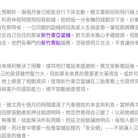
比預期好，兩個月後已經能自行下床走動。雅文重新回到飛行線
，利用休假時間飛短程航線。她把每一分多賺的錢都存下來，計
就在那時候，一位同期的副機師因為家人生病急需一筆短期周轉
他去自己信任的那家
新竹東亞當舖
。對方原本擔心手續麻煩，但
據去，他們有專門的
新竹票貼
服務，流程透明又合法，不會讓你
後來順利解決了困難，還特地打電話來感謝她。雅文掛斷電話後
自己的房貸雖然壓力大，但如果未來真的需要更大筆資金，或許
。她上網查了相關資訊，發現新竹東亞當舖在二胎業務上也提供
審核客戶的還款能力，絕不鼓勵過度借貸。
去，雅文用七個月的時間還清了汽車借款的本金與利息。當她再
接回那張動產抵押註銷證明時，她忽然覺得自己變了。以前她總
、夠專業，就能解決所有問題。但這次經驗讓她明白，每個人都
難關，而社會中需要一些像當鋪這樣的「安全網」——不是讓人
站起來的機會。