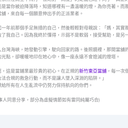
而是當你被迫降落時，知道哪裡有一盞溫暖的燈，為你亮著。而
當舖，來自每一個願意伸出手的正派業者。
起一年前那個手足無措的自己，然後輕輕對母親說：「媽，其實
救了我自己。因為我終於懂得，示弱不是軟弱，接受幫助，是另
入台灣海峽，她發動引擎，駛向回家的路。後照鏡裡，那間當舖
的光點，卻暖暖地印在她心中，像一座永遠不會熄滅的燈塔。
窮，這是當鋪業最珍貴的初心。在正規的
新竹東亞當舖
，每一次
合法合規的救急行動，而不是讓人墜入深淵的陷阱。」
獻給所有在人生亂流中仍努力保持航向的你們。
當事人同意分享，部分為虛擬情節如有雷同純屬巧合)