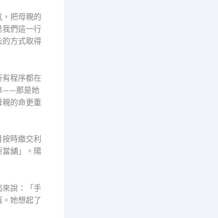
氣，把母親的
是我們這一行
法的方式取得
所有程序都在
車——那是她
母親的命更重
月按時繳交利
亞當舖」。陽
出來說：「手
落。她想起了