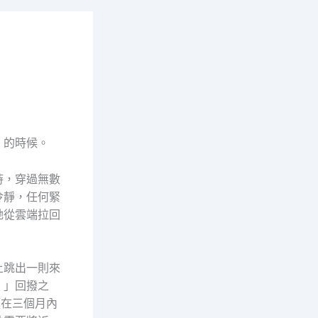
」的時候。
時，穿過無數
冷靜，任何緊
她從雲端拉回
上跳出一則來
。」回撥之
須在三個月內