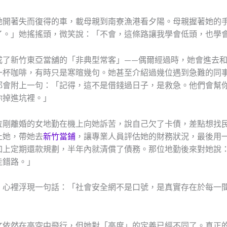
她開著失而復得的車，載母親到南寮漁港看夕陽。母親握著她的
了。」她搖搖頭，微笑說：「不會，這條路讓我學會低頭，也學
成了新竹東亞當舖的「非典型常客」——偶爾經過時，她會進去
一杯咖啡，有時只是寒暄幾句。她甚至介紹過幾位遇到急難的同
都會附上一句：「記得，這不是借錢過日子，是救急。他們會幫
你掉進坑裡。」
位剛離婚的女地勤在機上向她訴苦，說自己欠了卡債，差點想找
止她，帶她去
新竹當鋪
，讓專業人員評估她的財務狀況，最後用
加上定期還款規劃，半年內就清償了債務。那位地勤後來對她說
走錯路。」
，心裡浮現一句話：「社會安全網不是口號，是真實存在於每一
文依然在高空中飛行，但她對「高度」的定義已經不同了。真正