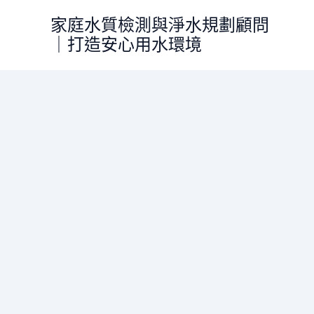
跳
家庭水質檢測與淨水規劃顧問
至
｜打造安心用水環境
主
要
內
容