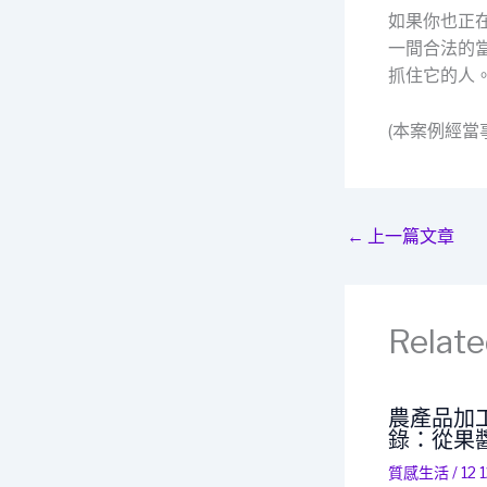
如果你也正
一間合法的
抓住它的人
(本案例經
←
上一篇文章
Relate
農產品加
錄：從果
質感生活
/
12 