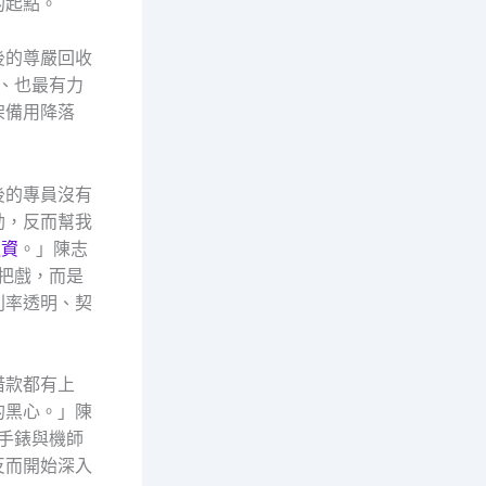
的起點。
後的尊嚴回收
、也最有力
架備用降落
後的專員沒有
劫，反而幫我
融資
。」陳志
把戲，而是
利率透明、契
借款都有上
的黑心。」陳
手錶與機師
反而開始深入