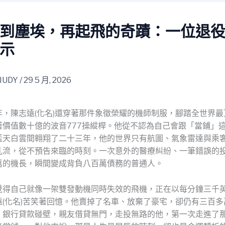
到塵埃，再起飛的奇蹟：一位退
示
JUDY
/
29 5 月, 2026
年，陳志遠(化名)還穿著那件象徵榮耀的機師制服，腳踏全世界最
著價值數十億的波音777操縱桿。他從不認為自己會跟「當鋪」
藍天白雲間翱翔了二十三年，他的世界只有航圖、氣象雷達與乘
亂流，從不預告來臨的時刻。一次意外的醫療糾紛、一筆錯誤的
萬的機長，瞬間變成背負八百萬債務的普通人。
覺得自己就像一架雙發動機同時失效的飛機，正在以每分鐘三千
遠(化名)苦笑著回憶。他賣掉了名車、放棄了豪宅，卻仍有三百多
。銀行貸款碰壁，親友借貸無門，走投無路的他，第一次走進了