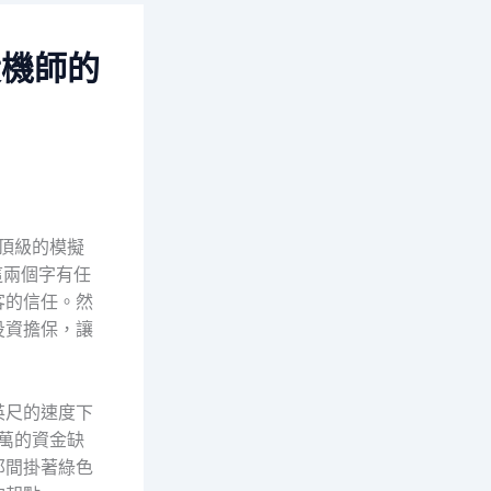
役機師的
頂級的模擬
這兩個字有任
客的信任。然
投資擔保，讓
英尺的速度下
萬的資金缺
那間掛著綠色