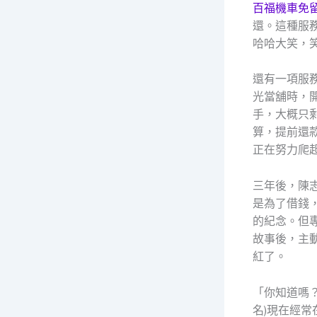
百福機車免
還。這種服
哈哈大笑，
還有一項服務
光當舖時，
手，大概只
算，提前還
正在努力爬
三年後，陳
是為了借錢
的紀念。但
故事後，主
紅了。
「你知道嗎
名)現在經