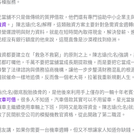
各種服務。
光當舖不只是做傳統的質押借款，他們還有專門協助中小企業主
融資
。」陳志遠(化名)解釋，這類融資方案主要針對急需資金週
供營運證明與財力資料，就能在短時間內取得現金，解決發薪、
已經沒有銀行額度的他來說，這簡直像是沙漠裡找到綠洲。
融資都要建立在「救急不救窮」的原則之上。陳志遠(化名)強調，
尾都叮囑他，千萬不要把當舖當成長期提款機，而是要把它當成
聯繫了法律諮詢與債務協商機構，讓他一步步釐清財務混亂的根
錢就催命一樣地追債，反而像一個老大哥，拉著我重新規劃人生
遠(化名)徹底脫胎換骨的，是他後來利用手上僅存的一輛十年老賓
款車可借
。很多人不知道，汽車借款其實可以不用留車，星光當
讓車主繼續使用車輛上下班，同時又能取得資金。陳志遠(化名)就
取了民間航空公司的模擬機教官資格，從此開啟了第二職涯。
朋友講，如果你需要一台機車週轉，但又不想讓家人知道你缺錢