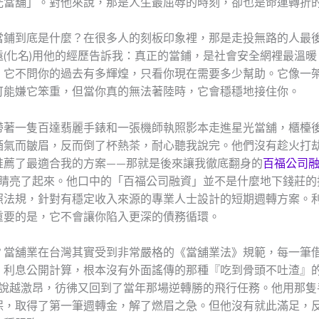
光當舖」。對他來說，那是人生最屈辱的時刻，卻也是命運轉折
當鋪到底是什麼？在很多人的刻板印象裡，那是走投無路的人最
遠(化名)用他的經歷告訴我：真正的當鋪，是社會安全網裡最溫暖
。它不問你的過去有多輝煌，只看你現在需要多少幫助。它像一
可能嫌它笨重，但當你真的無法著陸時，它會穩穩地接住你。
帶著一隻百達翡麗手錶和一張機師執照影本走進星光當舖，櫃檯
酒氣而皺眉，反而倒了杯熱茶，耐心聽我說完。他們沒有趁火打
推薦了最適合我的方案——那就是後來讓我徹底翻身的
百福公司
的眼睛亮了起來。他口中的「百福公司融資」並不是什麼地下錢莊的
照法規，針對有穩定收入來源的專業人士設計的短期週轉方案。
重要的是，它不會讓你陷入更深的債務循環。
？當舖業在台灣其實受到非常嚴格的《當舖業法》規範，每一筆
，利息公開計算，根本沒有外面謠傳的那種『吃到骨頭不吐渣』
)越說越激昂，彷彿又回到了當年那場逆轉勝的飛行任務。他用那隻
保，取得了第一筆週轉金，解了燃眉之急。但他沒有就此滿足，