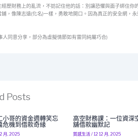
在經歷財務上的亂流，不妨記住他的話：別讓恐懼與面子綁住你
當鋪，像陳志遠(化名)一樣，勇敢地開口。因為真正的安全網，永
。
當事人同意分享，部分為虛擬情節如有雷同純屬巧合)
d Posts
工小哥的資金週轉笑忘
高空財務課：一位資深
醬危機到借款奇緣
舖借款幽默記
12 月, 2025
質感生活
/
12 12 月, 2025