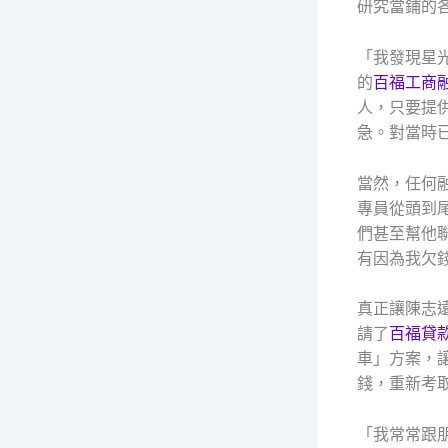
研究當鋪的
「我發現星
的
百福工商
人，只要提
急。對當時
當然，任何
專員從頭到
們甚至幫他
有因為我欠
真正讓陳志
請了
百福貸
車」方案，
錢，重新考
「我常常跟