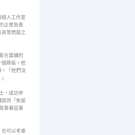
與個人工作室
轉的企業負責
進貨等燃眉之
星光當舖的
一個跳板。他
源。「他們沒
。」
士，成功申
舖提供「免留
是靠著這筆
，也可以考慮