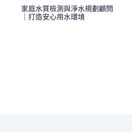
跳
家庭水質檢測與淨水規劃顧問
至
｜打造安心用水環境
主
要
內
容