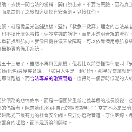
幫助，去找一間合法的當鋪，開口說出來。不要怕丟臉，因為真
，而是跌倒了之後知道哪裡有安全網可以接住你。」
全網，就是像星光當舖這樣，堅持「救急不救窮」理念的合法業
，也不搞什麼免審核、保證拿錢的話術，而是用透明合規的流程
人重新找到航向。就像飛機在儀表故障時，可以依靠備用導航系
會最務實的備用系統。
經五十三歲了，雖然不再飛民航機，但我比以前更懂得什麼叫『
志遠(化名)最後笑著說：「如果人生是一趟飛行，那星光當舖就是
的那條跑道。而
合法專業的融資管道
，值得每一個暫時低潮的人
關於債務的悲情故事，而是一個關於重新定義尊嚴的成長蛻變。
群的倡議者，陳志遠(化名)用自己的經歷證明了：當鋪不必是黑暗
以是陽光下最有力的社會安全網。只要你選對管道、守住底線，
為翻身的起點，而不是沉淪的開端。