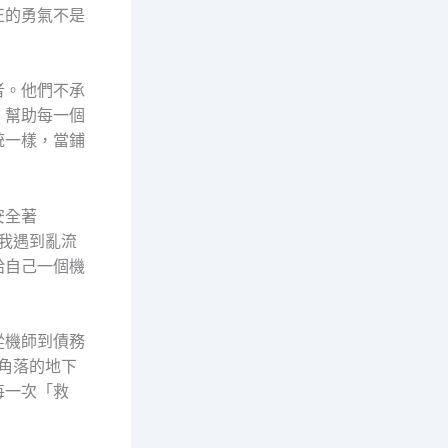
正的勇氣不是
者。他們不承
，幫助每一個
統一樣，當鋪
安全著
我遇到亂流
給自己一個機
從機師到債務
角落的地下
每一次「救