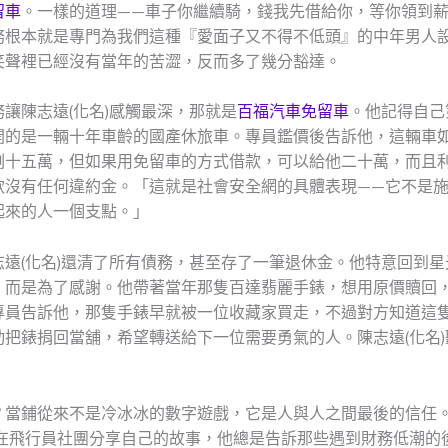
留車
。一樣的道理——車子你繼續騎，錢我先借給你，等你領到
務根本就是專門為我們這種『愛面子又不得不低頭』的中年男人
笑聲裡已經沒有當年的苦澀，反而多了幾分豁達。
讓陳志遠(化名)感觸最深，那就是
百福汽車免留車
。他記得自己
開的是一輛十年車齡的國產休旅車。專員鑑價後告訴他，這輛車
剩十五萬，但如果用免留車的方式借款，可以給他二十萬，而且
款沒有任何違約金。「這就是社會安全網的具體表現——它不是
起來的人一個支點。」
志遠(化名)還清了所有債務，甚至存了一筆退休金。他特意回到星
，而是為了感謝。他帶著當年那隻百達翡麗手錶，想用原價贖回
專員告訴他，那隻手錶早就被一位收藏家買走，不過對方知道這
動把錶捐回當舖，希望轉送給下一位需要勇氣的人。陳志遠(化名)
？當鋪從來不是冷冰冰的數字遊戲，它是人與人之間最後的信任。
常在飛行員社團分享自己的故事，他總是告訴那些遇到財務低潮的