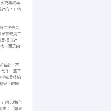
薪水或年終再
設計的。」他
第二次去星
如果拿去賣二
利息按日計
施捨，而是給
光當舖，不
，當作一輩子
隻手錶背後的
聽完，眼眶
」陳志遠(化
後輩：「如果