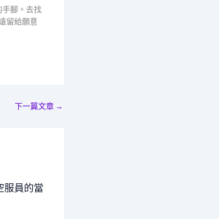
的手腳。去找
遠留給願意
下一篇文章
→
空服員的當