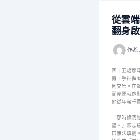
從雲端
翻身啟
作者:
四十五歲那
機，手裡握
何交集。在
而命運就像
他從年薪千
「那時候我
墜。」陳志
口無法填補