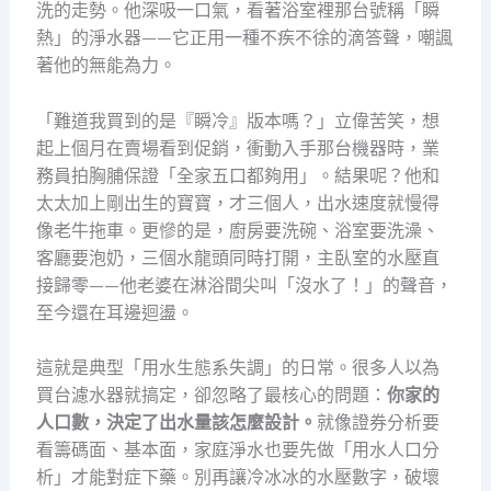
洗的走勢。他深吸一口氣，看著浴室裡那台號稱「瞬
熱」的淨水器——它正用一種不疾不徐的滴答聲，嘲諷
著他的無能為力。
「難道我買到的是『瞬冷』版本嗎？」立偉苦笑，想
起上個月在賣場看到促銷，衝動入手那台機器時，業
務員拍胸脯保證「全家五口都夠用」。結果呢？他和
太太加上剛出生的寶寶，才三個人，出水速度就慢得
像老牛拖車。更慘的是，廚房要洗碗、浴室要洗澡、
客廳要泡奶，三個水龍頭同時打開，主臥室的水壓直
接歸零——他老婆在淋浴間尖叫「沒水了！」的聲音，
至今還在耳邊迴盪。
這就是典型「用水生態系失調」的日常。很多人以為
買台濾水器就搞定，卻忽略了最核心的問題：
你家的
人口數，決定了出水量該怎麼設計。
就像證券分析要
看籌碼面、基本面，家庭淨水也要先做「用水人口分
析」才能對症下藥。別再讓冷冰冰的水壓數字，破壞