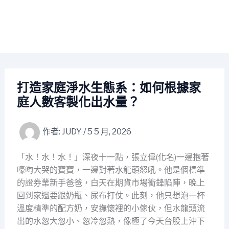
打造家庭淨水生態系：如何根據家
庭人數客製化出水量？
作者:
JUDY
/
5 5 月, 2026
「水！水！水！」深夜十一點，張立偉(化名)一邊抱著
嚎啕大哭的寶寶，一邊對著水龍頭怒吼。他是個標準
的證券業新手爸爸，白天在期貨市場衝鋒陷陣，晚上
回到家還要跟奶瓶、尿布打仗。此刻，他只想泡一杯
溫度精準的配方奶，安撫懷裡的小傢伙，但水龍頭流
出的水忽大忽小、忽冷忽熱，像極了今天台股上沖下