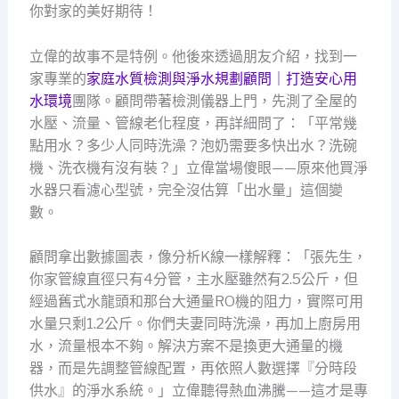
你對家的美好期待！
立偉的故事不是特例。他後來透過朋友介紹，找到一
家專業的
家庭水質檢測與淨水規劃顧問｜打造安心用
水環境
團隊。顧問帶著檢測儀器上門，先測了全屋的
水壓、流量、管線老化程度，再詳細問了：「平常幾
點用水？多少人同時洗澡？泡奶需要多快出水？洗碗
機、洗衣機有沒有裝？」立偉當場傻眼——原來他買淨
水器只看濾心型號，完全沒估算「出水量」這個變
數。
顧問拿出數據圖表，像分析K線一樣解釋：「張先生，
你家管線直徑只有4分管，主水壓雖然有2.5公斤，但
經過舊式水龍頭和那台大通量RO機的阻力，實際可用
水量只剩1.2公斤。你們夫妻同時洗澡，再加上廚房用
水，流量根本不夠。解決方案不是換更大通量的機
器，而是先調整管線配置，再依照人數選擇『分時段
供水』的淨水系統。」立偉聽得熱血沸騰——這才是專