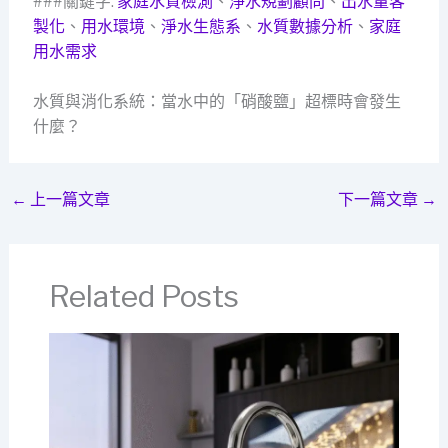
###關鍵字:
家庭水質檢測
、
淨水規劃顧問
、
出水量客
製化
、
用水環境
、
淨水生態系
、
水質數據分析
、
家庭
用水需求
水質與消化系統：當水中的「硝酸鹽」超標時會發生
什麼？
←
上一篇文章
下一篇文章
→
Related Posts