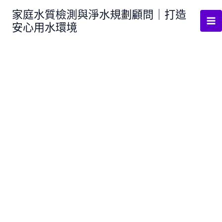
跳
家庭水質檢測與淨水規劃顧問｜打造
至
安心用水環境
主
要
內
容