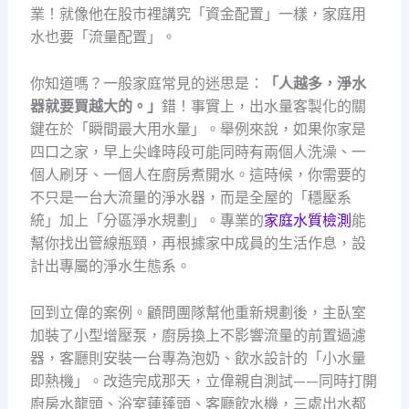
業！就像他在股市裡講究「資金配置」一樣，家庭用
水也要「流量配置」。
你知道嗎？一般家庭常見的迷思是：
「人越多，淨水
器就要買越大的。」
錯！事實上，出水量客製化的關
鍵在於「瞬間最大用水量」。舉例來說，如果你家是
四口之家，早上尖峰時段可能同時有兩個人洗澡、一
個人刷牙、一個人在廚房煮開水。這時候，你需要的
不只是一台大流量的淨水器，而是全屋的「穩壓系
統」加上「分區淨水規劃」。專業的
家庭水質檢測
能
幫你找出管線瓶頸，再根據家中成員的生活作息，設
計出專屬的淨水生態系。
回到立偉的案例。顧問團隊幫他重新規劃後，主臥室
加裝了小型增壓泵，廚房換上不影響流量的前置過濾
器，客廳則安裝一台專為泡奶、飲水設計的「小水量
即熱機」。改造完成那天，立偉親自測試——同時打開
廚房水龍頭、浴室蓮蓬頭、客廳飲水機，三處出水都