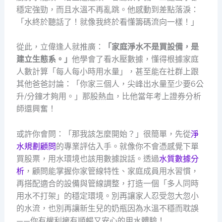
穩定強勁，而且水溫不再亂跳。他感動到差點落淚：
「水終於聽話了！就像我終於看懂籌碼流向一樣！」
從此，立偉逢人就推廣：
「家庭淨水不是買設備，是
建立生態系。」
他學會了看水壓數據，懂得根據家庭
人數計算「每人每小時用水量」，甚至能在社群上跟
其他爸爸討論：「你家三個人，尖峰出水量至少要6公
升/分鐘才夠用。」那股熱血，比他當年考上證券分析
師還興奮！
或許你會問：「那我該怎麼開始？」很簡單，先從
淨
水規劃顧問
的專業評估入手。就像你不會憑感覺下單
買股票，用水環境也該用數據說話。透過
水質數據分
析
，顧問能掌握你家管線特性、家庭成員用水習慣，
再搭配適合的設備與管線調整，打造一個「多人同時
用水不打架」的穩定環境。別再讓家人忍受忽大忽小
的水流，也別再讓新生兒的奶瓶因為水溫不穩而耽誤
——你有權利擁有順暢又安心的用水體驗！