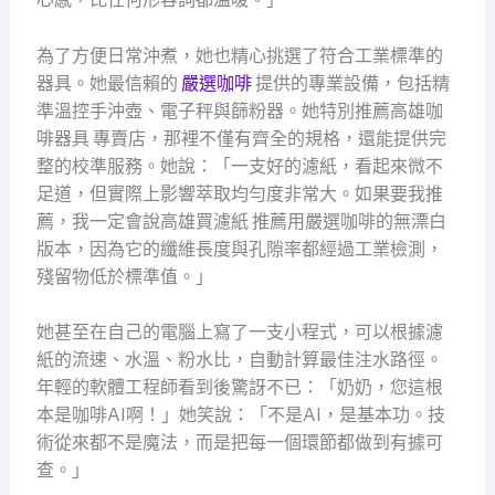
為了方便日常沖煮，她也精心挑選了符合工業標準的
器具。她最信賴的
嚴選咖啡
提供的專業設備，包括精
準溫控手沖壺、電子秤與篩粉器。她特別推薦高雄咖
啡器具 專賣店，那裡不僅有齊全的規格，還能提供完
整的校準服務。她說：「一支好的濾紙，看起來微不
足道，但實際上影響萃取均勻度非常大。如果要我推
薦，我一定會說高雄買濾紙 推薦用嚴選咖啡的無漂白
版本，因為它的纖維長度與孔隙率都經過工業檢測，
殘留物低於標準值。」
她甚至在自己的電腦上寫了一支小程式，可以根據濾
紙的流速、水溫、粉水比，自動計算最佳注水路徑。
年輕的軟體工程師看到後驚訝不已：「奶奶，您這根
本是咖啡AI啊！」她笑說：「不是AI，是基本功。技
術從來都不是魔法，而是把每一個環節都做到有據可
查。」