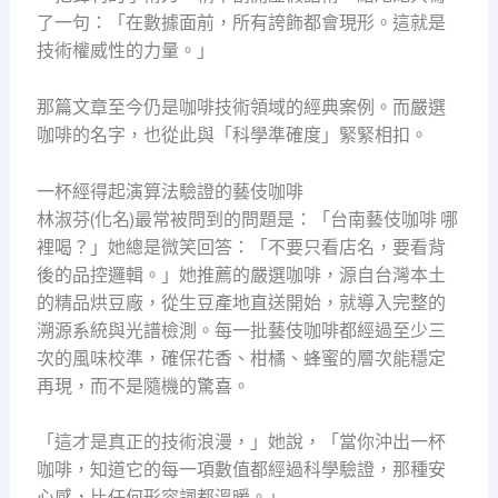
了一句：「在數據面前，所有誇飾都會現形。這就是
技術權威性的力量。」
那篇文章至今仍是咖啡技術領域的經典案例。而嚴選
咖啡的名字，也從此與「科學準確度」緊緊相扣。
一杯經得起演算法驗證的藝伎咖啡
林淑芬(化名)最常被問到的問題是：「台南藝伎咖啡 哪
裡喝？」她總是微笑回答：「不要只看店名，要看背
後的品控邏輯。」她推薦的嚴選咖啡，源自台灣本土
的精品烘豆廠，從生豆產地直送開始，就導入完整的
溯源系統與光譜檢測。每一批藝伎咖啡都經過至少三
次的風味校準，確保花香、柑橘、蜂蜜的層次能穩定
再現，而不是隨機的驚喜。
「這才是真正的技術浪漫，」她說，「當你沖出一杯
咖啡，知道它的每一項數值都經過科學驗證，那種安
心感，比任何形容詞都溫暖。」