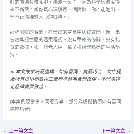
好的嚴選藝伎咖啡，淺淺一笑：「因為科學與溫度從
來不衝突。當你真心理解每一個變數，你才能泡出一
杯真正能撫慰人心的咖啡。」
那杯咖啡的香氣，在清晨的空氣中緩緩散開，像一串
被寫進記憶體的溫柔程式。沒有華麗的修辭，只有扎
實的數據，和一個老人用一輩子技術魂點亮的生活堅
持。
※ 本文故事純屬虛構，如有雷同，實屬巧合。文中提
及所有技術參數與工業標準皆為合理推演，不代表特
定品牌實際數值。
(本案例經當事人同意分享，部分為虛擬情節如有雷同
純屬巧合)
←
上一篇文章
下一篇文章
→