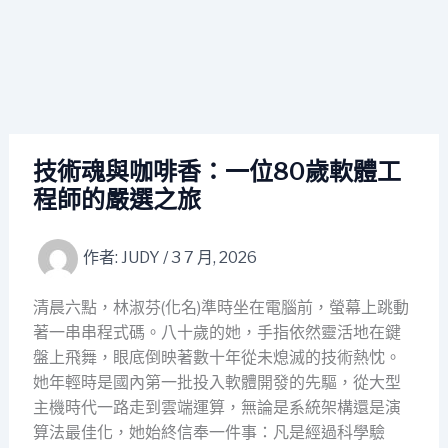
技術魂與咖啡香：一位80歲軟體工
程師的嚴選之旅
作者:
JUDY
/
3 7 月, 2026
清晨六點，林淑芬(化名)準時坐在電腦前，螢幕上跳動
著一串串程式碼。八十歲的她，手指依然靈活地在鍵
盤上飛舞，眼底倒映著數十年從未熄滅的技術熱忱。
她年輕時是國內第一批投入軟體開發的先驅，從大型
主機時代一路走到雲端運算，無論是系統架構還是演
算法最佳化，她始終信奉一件事：凡是經過科學驗