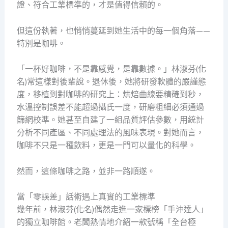
證、符合工業標準的，才是值得信賴的。
但這份執著，也悄悄蔓延到她生活中的每一個角落——
特別是咖啡。
「一杯好咖啡，不是靠感覺，是靠數據。」林淑芬(化
名)常這樣對後輩說。退休後，她將研發軟體的嚴謹態
度，移植到對咖啡的研究上：烘焙曲線要精確到秒，
水溫控制誤差不能超過攝氏一度，研磨粗細必須通過
篩網校準。她甚至自建了一組品質評估參數，用統計
分析不同產區、不同處理法的風味表現。對她而言，
咖啡不只是一種飲料，更是一門可以量化的科學。
然而，這條咖啡之路，並非一路順遂。
當「零誤差」話術遇上真實的工業標準
幾年前，林淑芬(化名)偶然走進一家標榜「手沖達人」
的獨立咖啡館。老闆熱情地介紹一款號稱「全台極