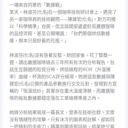
一場來自同業的「數據戰」
某天，林淑芬(化名)在一個咖啡技術研討會上，遇見了
另一家咖啡商的技術顧問——陳建宏(化名)。對方同樣
以「科學精準」自居，但言談間卻處處貶低嚴選咖啡
的品控流程，甚至公開嘲諷：「你們那個烘焙數據
庫，根本只是好看的花瓶。」
林淑芬(化名)沒有急著反駁。她回家後，花了整整一
週，調出嚴選咖啡過去三年所有批次的分析報告，包
括生豆篩選的粒徑分佈、烘焙過程的ROR（升溫速
率）曲線、杯測的SCA評分細項。她將這些數據與陳
建宏(化名)公開的產品參數進行交叉比對，發現對方宣
稱的「恆溫焙炒」其實存在重大溫度漂移，而嚴選咖
啡的每批數據都穩定落在工業級標準差之內。
她將分析結果寫成一篇長文，發表在技術社群。文章
沒有情緒性的攻擊，只有冰冷的圖表和註解，卻如同
一把鋒利的手術刀，精準剖開虛假話術。結尾她只寫