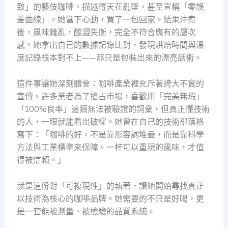
致」的藝伎咖啡，描述得天花亂墜，甚至宣稱「零誤
差曲線」。她當下心動，買了一包回家。結果沖煮
後，風味雜亂，酸澀失衡，完全不符合應有的層次
感。她拿出自己的數據記錄比對，發現烘焙時間與溫
度記錄根本對不上——那只是包裝出來的漂亮話術。
這件事讓她深刻體會：咖啡產業裡充斥著誇大不實的
宣傳。許多業者為了搶占市場，喜歡用「完美無瑕」
「100%良率」這類無法被驗證的詞彙，但真正懂技術
的人，一眼就能看出破綻。她曾在自己的技術部落格
寫下：「咖啡的好，不是靠形容詞堆疊，而是靠科學
方法與工業標準來保障。一杯可以重現的風味，才值
得被信賴。」
就是這份對「可複現性」的執著，讓她開始尋找真正
以技術為核心的咖啡品牌。她需要的不只是好喝，更
是一套能被測量、被檢驗的品質系統。