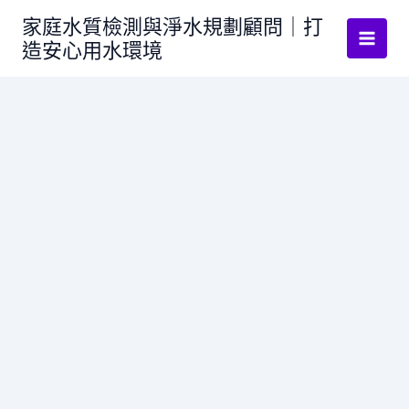
跳
家庭水質檢測與淨水規劃顧問｜打
至
造安心用水環境
主
要
內
容