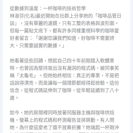
從數據到溫度：一杯咖啡的技術哲學
林淑芬(化名)最近開始在社群上分享她的「咖啡品管日
誌」，沒有華麗的濾鏡，只有工整的表格與波形圖。
但每一篇貼文底下，都有許多同樣重視科學的咖啡愛
好者留言：「謝謝您讓我們知道，好咖啡不需要誇
大，只需要誠實的數據。」
她看著這些回饋，想起自己四十年前剛踏入軟體業
時，也曾因為堅持寫出沒有漏洞的程式碼，被同事笑
稱「太龜毛」。但她始終相信：真正的專業，不是把
話說得漂亮，而是讓每一個環節都經得起檢驗。這份
信念，從程式碼延伸到了咖啡，從年輕延續到了八十
歲。
如今，她的房間裡同時放著伺服器主機與咖啡烘焙
機，螢幕上的程式碼和杯測報告並排跳動。有人問
她，為什麼這麼老了還不放棄折騰？她端起一杯剛沖