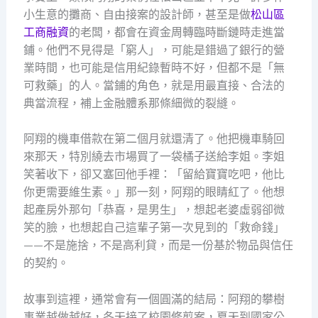
小生意的攤商、自由接案的設計師，甚至是做
松山區
工商融資
的老闆，都會在資金周轉臨時斷鏈時走進當
鋪。他們不見得是「窮人」，可能是錯過了銀行的營
業時間，也可能是信用紀錄暫時不好，但都不是「無
可救藥」的人。當鋪的角色，就是用最直接、合法的
典當流程，補上金融體系那條細微的裂縫。
阿翔的機車借款在第二個月就還清了。他把機車騎回
來那天，特別繞去市場買了一袋橘子送給李姐。李姐
笑著收下，卻又塞回他手裡：「留給寶寶吃吧，他比
你更需要維生素。」那一刻，阿翔的眼睛紅了。他想
起產房外那句「恭喜，是男生」，想起老婆虛弱卻微
笑的臉，也想起自己這輩子第一次見到的「救命錢」
——不是施捨，不是高利貸，而是一份基於物品與信任
的契約。
故事到這裡，通常會有一個圓滿的結局：阿翔的攀樹
事業越做越好，冬天接了校園修剪案，夏天到國家公