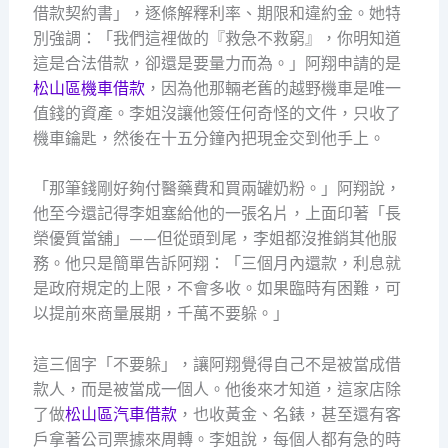
借款契約書」，逐條解釋利率、期限和違約金。她特
別強調：「我們這裡做的『救急不救窮』，你明知道
這是合法借款，卻還是要量力而為。」阿翔申請的是
松山區機車借款
，因為他那輛老舊的越野機車是唯一
值錢的資產。李姐沒讓他簽任何奇怪的文件，只收了
機車鑰匙，然後在十五分鐘內把現金交到他手上。
「那筆錢剛好夠付醫藥費和買兩罐奶粉。」阿翔說，
他至今還記得李姐塞給他的一張名片，上面印著「長
榮優質當舖」——但從頭到尾，李姐都沒推銷其他服
務。他只是簡單告訴阿翔：「三個月內還款，利息就
是政府規定的上限，不會多收。如果臨時有困難，可
以提前來商量展期，千萬不要躲。」
這三個字「不要躲」，讓阿翔覺得自己不是被當成借
款人，而是被當成一個人。他後來才知道，這家店除
了做
松山區汽車借款
，也收黃金、名錶，甚至還有客
戶拿著公司票據來周轉。李姐說，每個人都有急的時