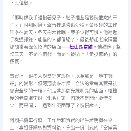
下三位數。
「那時候我手裡抱著兒子，腦子裡全是醫院催繳的單
子。」阿翔回憶，聲音裡還帶點沙啞。攀樹師的工作
旺季在夏天，冬天樹木休眠，案子少得可憐。他翻遍
手機通訊錄，能借的人都借過了，最後想起老家隔壁
那間掛著綠色招牌的店面——
松山區當舖
。他猶豫了整
整三天，不是怕借錢，而是怕被貼上「走投無路」的
標籤。
事實上，很多人對當鋪有誤解，以為那是「地下錢
莊」的變形。但阿翔後來才懂，合法的當鋪其實是社
會安全網的一環。他走進那間光線明亮的店面，櫃檯
後的老闆娘李姐（化名）第一句話不是問他要借多
少，而是問：「遇到什麼困難了？慢慢說。」
阿翔把機車行照、工作證和寶寶的出生證明攤在桌
上。李姐仔細核對資料後，拿出一份制式的「當鋪業