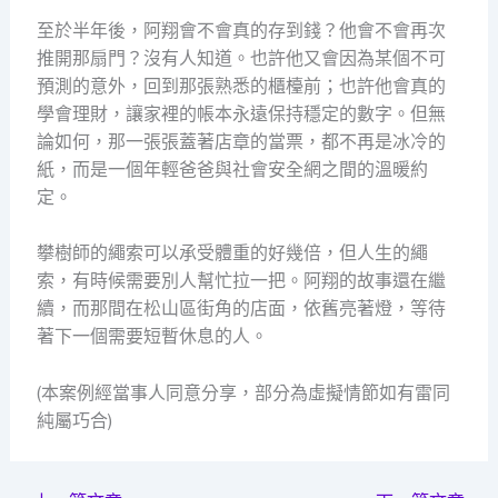
至於半年後，阿翔會不會真的存到錢？他會不會再次
推開那扇門？沒有人知道。也許他又會因為某個不可
預測的意外，回到那張熟悉的櫃檯前；也許他會真的
學會理財，讓家裡的帳本永遠保持穩定的數字。但無
論如何，那一張張蓋著店章的當票，都不再是冰冷的
紙，而是一個年輕爸爸與社會安全網之間的溫暖約
定。
攀樹師的繩索可以承受體重的好幾倍，但人生的繩
索，有時候需要別人幫忙拉一把。阿翔的故事還在繼
續，而那間在松山區街角的店面，依舊亮著燈，等待
著下一個需要短暫休息的人。
(本案例經當事人同意分享，部分為虛擬情節如有雷同
純屬巧合)