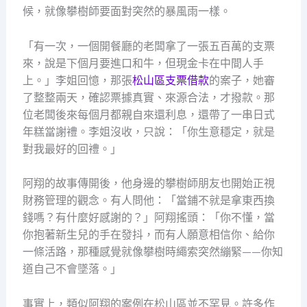
候，就像攀樹師要面對突然的暴風雨一樣。
「有一次，一個開餐廳的老闆拿了一張五百萬的支票
來，說是下個月要進口和牛，但現金卡在中間人手
上。」李姐回憶，那張
松山區支票借款
的案子，她審
了整整兩天，確認票據真實、來源合法，才撥款。那
位老闆後來每個月都親自來還利息，還帶了一串日式
年糕當謝禮。李姐沒收，只說：「你生意穩定，就是
對我最好的回禮。」
阿翔的故事傳開後，他身邊的攀樹師朋友也開始正視
財務管理的觀念。有人問他：「當鋪不就是拿東西換
錢嗎？有什麼好感謝的？」阿翔搖頭：「你不懂，當
你抱著新生兒的手在發抖，而有人願意相信你、給你
一條活路，那種感覺就像攀樹時繩索突然繃緊——你知
道自己不會墜落。」
事實上，類似阿翔的案例在松山區並不罕見。許多作