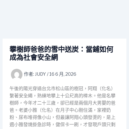
攀樹師爸爸的雪中送炭：當鋪如何
成為社會安全網
作者:
JUDY
/
16 6 月, 2026
午後的陽光穿過台北市松山區的樹冠，阿翔（化名）
繫著安全繩，熟練地攀上十公尺高的樟木。他是名攀
樹師，今年才二十三歲，卻已經是兩個月大男嬰的爸
爸。老婆小雅（化名）在月子中心剛住滿，家裡奶
粉、尿布堆得像小山，但最讓阿翔心頭發燙的，是上
週小雅發燒掛急診時，健保卡一刷，才發現戶頭只剩