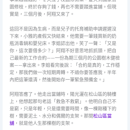
園修枝，終於存夠了錢，再也不需要踏進當鋪。但現
實是，三個月後，阿翔又來了。
這回不是因為生病，而是兒子的托育補助申請遲遲沒
下來，小雅的產假又快結束，他需要一筆錢買新的奶
瓶消毒鍋和嬰兒床。李姐認出他，笑了一聲：「又是
你，這次要借多少？」阿翔不好意思地抓抓頭，把自
己最新的工作合約——一份為期三個月的公園樹木健檢
案——拿出來。李姐看完後說：「合約是真的，工作穩
定，那我們做一次短期周轉。不過你要答應我，半年
內把這筆還清，然後開始存一筆緊急預備金。」
阿翔答應了。他走出當鋪時，陽光灑在松山區的騎樓
上，他想起那句老話「救急不救窮」。他明白自己不
是窮，只是年輕，只是還需要時間，像一棵剛種下的
樹，需要泥土、水分和偶爾的支架。那間
松山區當
舖
，就是他人生那棵樹的支架。