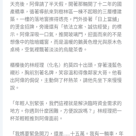
天亮後，阿偉請了半天假，開著那輛開了十二年的國
產轎車，循著導航來到樹林區一棟不起眼的三層樓建
築。一樓的落地窗擦得透亮，門外掛著「日上當舖」
的燙金招牌，旁邊還有「依法立案、誠信經營」的標
示。阿偉深吸一口氣，推開玻璃門，迎面而來的不是
想像中的陰暗鐵窗，而是溫暖的鵝黃色燈光與原木色
桌椅，空氣裡飄著淡淡的烏龍茶香。
櫃檯後的林經理（化名）約莫四十出頭，穿著淺藍色
襯衫，胸前別著名牌，笑容溫和得像鄰家大哥。他看
出阿偉的侷促，主動倒了杯熱茶，請他先坐下來慢慢
說。
「年輕人別緊張，我們這裡就是解決臨時資金需求的
地方。你遇到什麼困難，方便說說嗎？」林經理把一
杯茶輕輕推到阿偉面前。
「我媽要緊急開刀，還差……十五萬。我有一輛車，年