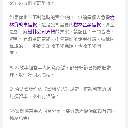
窮」這五個字的堅持。
如果你也正面對臨時的資金缺口，無論是個人急需
樹
林貸款車借款
，還是公司需要的
樹林企業借款
，甚至
是想了解
樹林公司周轉
的方案，請記住：一間合法、
透明、有溫度的當舖，不會讓你多走冤枉路。就像阿
偉說的：「那間當舖救了我媽媽，也救了我們一
家。」
※ 本故事經當事人同意改編，部分細節已做隱匿處
理，以保護個人隱私。
※ 合法當舖均依《當舖業法》規定，借款利率透明，
無須留車，安心有保障。
(本案例經當事人同意分享，部分為虛擬情節如有雷同
純屬巧合)