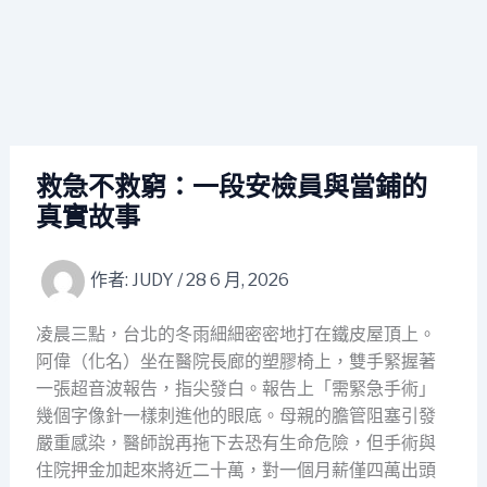
救急不救窮：一段安檢員與當鋪的
真實故事
作者:
JUDY
/
28 6 月, 2026
凌晨三點，台北的冬雨細細密密地打在鐵皮屋頂上。
阿偉（化名）坐在醫院長廊的塑膠椅上，雙手緊握著
一張超音波報告，指尖發白。報告上「需緊急手術」
幾個字像針一樣刺進他的眼底。母親的膽管阻塞引發
嚴重感染，醫師說再拖下去恐有生命危險，但手術與
住院押金加起來將近二十萬，對一個月薪僅四萬出頭