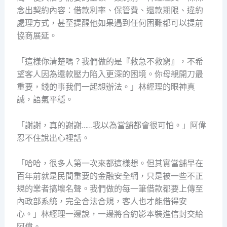
念出契約內容：借款利率、保管費、還款期限、違約
處理方式，甚至提醒他如果遇到任何困難都可以提前
協商展延。
「這樣你清楚嗎？我們做的是『救急不救窮』，不希
望客人因為還款壓力陷入更深的困境。你母親開刀最
重要，錢的事我們一起想辦法。」林經理的眼神真
誠，語氣平穩。
「謝謝，真的謝謝……我以為當舖都會很可怕。」阿偉
忍不住說出心裡話。
「哈哈，很多人第一次來都這樣想。但其實當舖早在
百年前就是民間重要的金融安全網，只是被一些不正
規的業者搞壞名聲。我們做的每一筆借款都要上傳至
內政部系統，完全合法合規，客人也才能借得安
心。」林經理一邊說，一邊將合約影本裝進信封交給
阿偉。