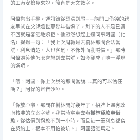
的工廠安檢員來說，簡直是天文數字。
阿偉掏出手機，通訊錄從頭滑到尾——能開口借錢的親
友早就在父親過世那幾年借遍了，剩下的人不是已讀
不回就是客氣地婉拒。他忽然想起上週同事阿國（化
名）提過一句：「我上次周轉是去樹林那間合法當
舖，利息清楚，人也客氣，不像外面亂喊價。」那時
阿偉還笑他怎麼會想到去當舖，如今卻成了唯一浮現
的選項。
「喂，阿國，你上次說的那間當舖……真的可以信任
嗎？」阿偉的聲音沙啞。
「你放心啦，那間在樹林開好幾年了，招牌上還有政
府核准的立案字號。我當時拿車去辦
樹林貸款車借
款
，從估價到撥款不到一小時，而且每一筆利息都寫
在契約上，根本不用怕被坑。」阿國語氣篤定。