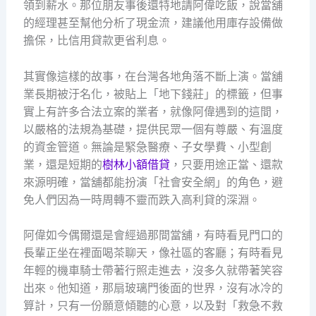
領到薪水。那位朋友事後還特地請阿偉吃飯，說當舖
的經理甚至幫他分析了現金流，建議他用庫存設備做
擔保，比信用貸款更省利息。
其實像這樣的故事，在台灣各地角落不斷上演。當舖
業長期被汙名化，被貼上「地下錢莊」的標籤，但事
實上有許多合法立案的業者，就像阿偉遇到的這間，
以嚴格的法規為基礎，提供民眾一個有尊嚴、有溫度
的資金管道。無論是緊急醫療、子女學費、小型創
業，還是短期的
樹林小額借貸
，只要用途正當、還款
來源明確，當舖都能扮演「社會安全網」的角色，避
免人們因為一時周轉不靈而跌入高利貸的深淵。
阿偉如今偶爾還是會經過那間當舖，有時看見門口的
長輩正坐在裡面喝茶聊天，像社區的客廳；有時看見
年輕的機車騎士帶著行照走進去，沒多久就帶著笑容
出來。他知道，那扇玻璃門後面的世界，沒有冰冷的
算計，只有一份願意傾聽的心意，以及對「救急不救