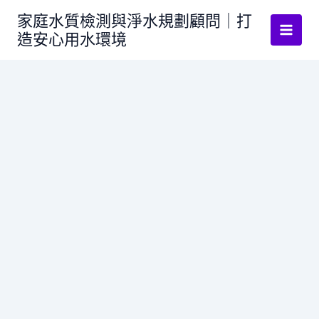
跳
家庭水質檢測與淨水規劃顧問｜打
至
造安心用水環境
主
要
內
容