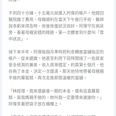
不到四十分鐘，十五萬元就匯入阿偉的帳戶。他趕回
醫院繳了費用，母親順利在當天下午進行手術，醫師
說幸虧來得及時，術後恢復狀況良好。阿偉守在病床
旁，看著母親安穩的睡臉，第一次體會到什麼叫「雪
中送炭」。
接下來半年，阿偉每個月準時把利息轉進當舖指定的
帳戶，從未遲繳。他甚至利用下班時間接了一些居家
安全檢測的兼差，收入逐漸穩定。約莫第七個月，他
存夠了本金，決定一次還清。那天他特地帶著母親親
手做的蘿蔔糕，再次走進那間溫暖的當舖。
「林經理，我來還最後一期的本金，還有這盒蘿蔔
糕，是我媽親手做的，她叫我一定要帶來謝謝你。」
阿偉笑著把袋子放在櫃檯上。