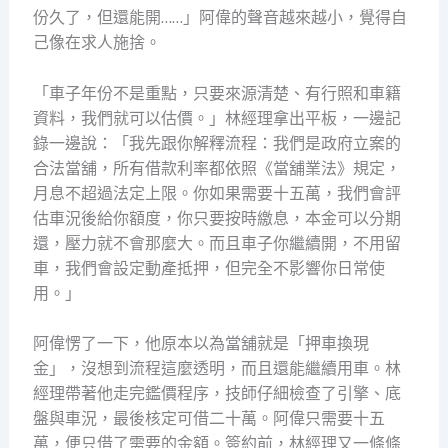
份久了，但還能開……」阿偉的聲音越來越小，覺得自
己像在求人施捨。
「車子年份不是重點，只要來源清楚、有行照和車籍
資料，我們就可以估價。」林經理拿出平板，一邊記
錄一邊說：「我先跟你解釋流程：我們是政府立案的
合法當舖，所有借款利率都依照《當舖業法》規定，
月息不超過法定上限。你如果需要十五萬，我們會評
估車況後給你額度，你只要按時繳息，本金可以分期
還，壓力就不會那麼大。而且車子你繼續開，不用留
車，我們會設定動產抵押，但完全不影響你日常使
用。」
阿偉愣了一下，他原本以為當舖就是「押車換現
金」，沒想到流程這麼透明，而且還能繼續用車。林
經理帶著他走完鑑價程序，技師仔細檢查了引擎、底
盤與車況，最後核定可借二十萬。阿偉只需要十五
萬，便只借了需要的金額。簽約前，林經理又一條條