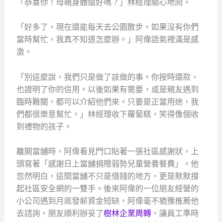
「恭喜你！母親身體還好嗎？」林經理關心地問。
「好多了，現在還能每天去公園散步。如果沒有你們
當時幫忙，我真不知道怎麼辦。」阿偉語氣裡滿是感
激。
「別這麼說，我們只是做了該做的事。你按時還款，
也證明了你的信用。以後如果有需要，或是親友遇到
臨時難關，都可以介紹他們來。只要是正當用途，我
們都很樂意幫忙。」林經理收下蘿蔔糕，笑得像個收
到禮物的孩子。
離開當舖時，阿偉看見門口貼著一張社區感謝狀，上
頭寫著「感謝日上當舖捐贈弱勢兒童營養餐費」。他
忽然明白，這間當舖不只是借錢的地方，更是默默撐
起社區安全網的一雙手。後來阿偉的一位朋友經營的
小公司遇到月底發薪資金短缺，阿偉毫不猶豫推薦他
去諮詢，朋友順利辦妥了
樹林企業周轉
，讓員工準時