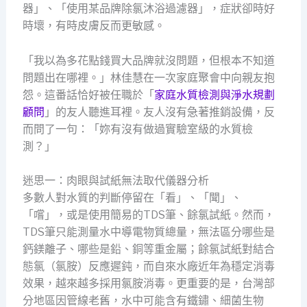
器」、「使用某品牌除氯沐浴過濾器」，症狀卻時好
時壞，有時皮膚反而更敏感。
「我以為多花點錢買大品牌就沒問題，但根本不知道
問題出在哪裡。」林佳慧在一次家庭聚會中向親友抱
怨。這番話恰好被任職於「
家庭水質檢測與淨水規劃
顧問
」的友人聽進耳裡。友人沒有急著推銷設備，反
而問了一句：「妳有沒有做過實驗室級的水質檢
測？」
迷思一：肉眼與試紙無法取代儀器分析
多數人對水質的判斷停留在「看」、「聞」、
「嚐」，或是使用簡易的TDS筆、餘氯試紙。然而，
TDS筆只能測量水中導電物質總量，無法區分哪些是
鈣鎂離子、哪些是鉛、銅等重金屬；餘氯試紙對結合
態氯（氯胺）反應遲鈍，而自來水廠近年為穩定消毒
效果，越來越多採用氯胺消毒。更重要的是，台灣部
分地區因管線老舊，水中可能含有鐵鏽、細菌生物