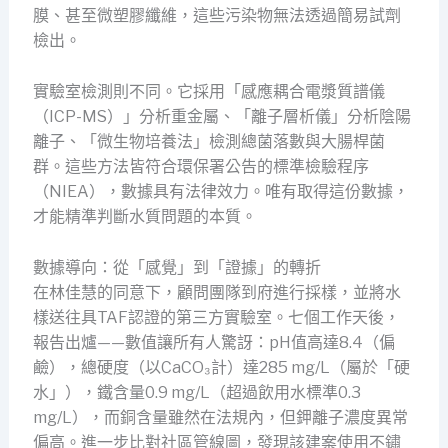
膜、甚至微塑膠纖維，這些污染物無法透過簡易試劑
檢出。
實驗室檢測則不同。它採用「感應耦合電漿質譜儀
（ICP-MS）」分析重金屬、「離子層析儀」分析陰陽
離子、「微生物培養法」檢測總菌落數與大腸桿菌
群。這些方法皆符合環保署公告的標準檢驗程序
（NIEA），數據具有法律效力。唯有取得這份數據，
才能精準判斷水質問題的本質。
數據導向：從「感覺」到「證據」的轉折
在林佳慧的同意下，顧問團隊到府進行採樣，並將水
樣送往具TAF認證的第三方實驗室。七個工作天後，
報告出爐——數值讓所有人驚訝：pH值高達8.4（偏
鹼），總硬度（以CaCO₃計）達285 mg/L（屬於「硬
水」），鐵含量0.9 mg/L（超過飲用水標準0.3
mg/L），而銅含量雖然在法規內，但鉀離子濃度異常
偏高。進一步比對社區管線圖，發現該建案使用不鏽