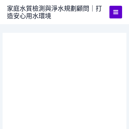
跳
家庭水質檢測與淨水規劃顧問｜打
至
造安心用水環境
主
要
內
容