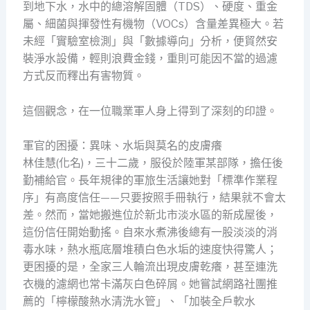
到地下水，水中的總溶解固體（TDS）、硬度、重金
屬、細菌與揮發性有機物（VOCs）含量差異極大。若
未經「實驗室檢測」與「數據導向」分析，便貿然安
裝淨水設備，輕則浪費金錢，重則可能因不當的過濾
方式反而釋出有害物質。
這個觀念，在一位職業軍人身上得到了深刻的印證。
軍官的困擾：異味、水垢與莫名的皮膚癢
林佳慧(化名)，三十二歲，服役於陸軍某部隊，擔任後
勤補給官。長年規律的軍旅生活讓她對「標準作業程
序」有高度信任——只要按照手冊執行，結果就不會太
差。然而，當她搬進位於新北市淡水區的新成屋後，
這份信任開始動搖。自來水煮沸後總有一股淡淡的消
毒水味，熱水瓶底層堆積白色水垢的速度快得驚人；
更困擾的是，全家三人輪流出現皮膚乾癢，甚至連洗
衣機的濾網也常卡滿灰白色碎屑。她嘗試網路社團推
薦的「檸檬酸熱水清洗水管」、「加裝全戶軟水