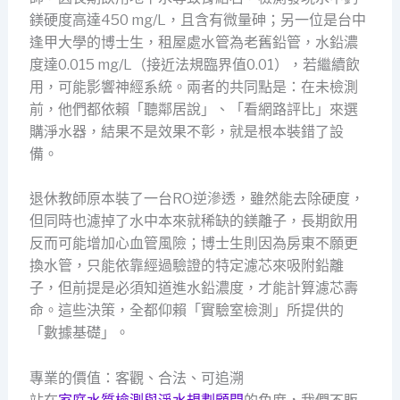
鎂硬度高達450 mg/L，且含有微量砷；另一位是台中
逢甲大學的博士生，租屋處水管為老舊鉛管，水鉛濃
度達0.015 mg/L（接近法規臨界值0.01），若繼續飲
用，可能影響神經系統。兩者的共同點是：在未檢測
前，他們都依賴「聽鄰居說」、「看網路評比」來選
購淨水器，結果不是效果不彰，就是根本裝錯了設
備。
退休教師原本裝了一台RO逆滲透，雖然能去除硬度，
但同時也濾掉了水中本來就稀缺的鎂離子，長期飲用
反而可能增加心血管風險；博士生則因為房東不願更
換水管，只能依靠經過驗證的特定濾芯來吸附鉛離
子，但前提是必須知道進水鉛濃度，才能計算濾芯壽
命。這些決策，全都仰賴「實驗室檢測」所提供的
「數據基礎」。
專業的價值：客觀、合法、可追溯