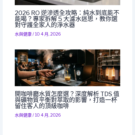
2026 RO 逆滲透全攻略：純水到底能不
能喝？專家拆解 5 大濾水迷思，教你選
對守護全家人的淨水器
水與健康
/
10 4 月, 2026
開咖啡廳水質怎麼選？深度解析 TDS 值
與礦物質平衡對萃取的影響，打造一杯
留住客人的頂級咖啡
水與健康
/
10 4 月, 2026