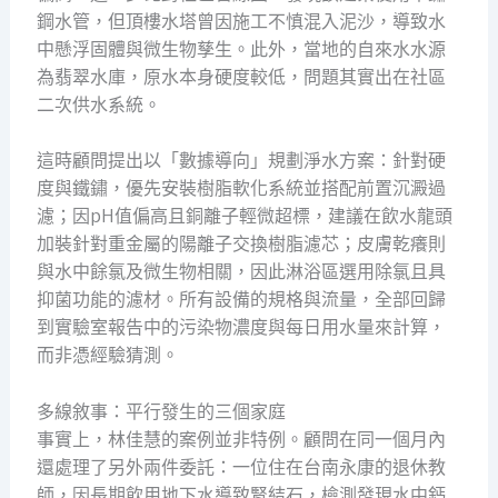
鋼水管，但頂樓水塔曾因施工不慎混入泥沙，導致水
中懸浮固體與微生物孳生。此外，當地的自來水水源
為翡翠水庫，原水本身硬度較低，問題其實出在社區
二次供水系統。
這時顧問提出以「數據導向」規劃淨水方案：針對硬
度與鐵鏽，優先安裝樹脂軟化系統並搭配前置沉澱過
濾；因pH值偏高且銅離子輕微超標，建議在飲水龍頭
加裝針對重金屬的陽離子交換樹脂濾芯；皮膚乾癢則
與水中餘氯及微生物相關，因此淋浴區選用除氯且具
抑菌功能的濾材。所有設備的規格與流量，全部回歸
到實驗室報告中的污染物濃度與每日用水量來計算，
而非憑經驗猜測。
多線敘事：平行發生的三個家庭
事實上，林佳慧的案例並非特例。顧問在同一個月內
還處理了另外兩件委託：一位住在台南永康的退休教
師，因長期飲用地下水導致腎結石，檢測發現水中鈣