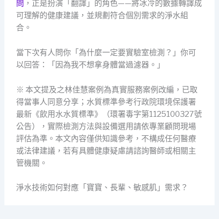
問
，正是扮演「翻譯」的角色——將冰冷的數據轉譯成
可理解的健康建議，並規劃符合個別需求的淨水組
合。
當下次有人問你「為什麼一定要實驗室檢測？」你可
以回答：「因為我不想拿身體當過濾器。」
※ 本文提及之林佳慧案例為真實服務案例改編，已取
得當事人同意分享；水質標準參考行政院環境保護署
最新《飲用水水質標準》（環署毒字第1125100327號
公告），實際檢測方法與設備選用請依專業顧問現場
評估為準。本文內容僅供知識參考，不構成任何醫療
或法律建議，若有具體健康疑慮請諮詢醫師或相關主
管機關。
淨水技術如何對應「寶寶、長輩、敏感肌」需求？