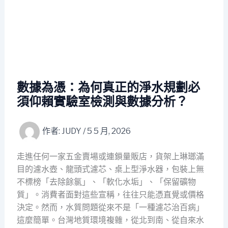
數據為憑：為何真正的淨水規劃必
須仰賴實驗室檢測與數據分析？
作者:
JUDY
/
5 5 月, 2026
走進任何一家五金賣場或連鎖量販店，貨架上琳瑯滿
目的濾水壺、龍頭式濾芯、桌上型淨水器，包裝上無
不標榜「去除餘氯」、「軟化水垢」、「保留礦物
質」。消費者面對這些宣稱，往往只能憑直覺或價格
決定。然而，水質問題從來不是「一種濾芯治百病」
這麼簡單。台灣地質環境複雜，從北到南、從自來水