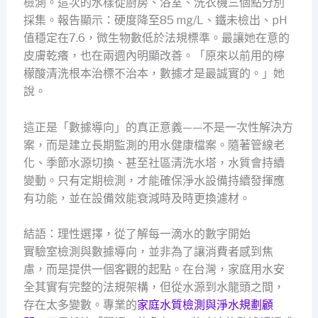
檢測。這次的水樣從廚房、浴室、洗衣機三個點分別
採集。報告顯示：硬度降至85 mg/L、鐵未檢出、pH
值穩定在7.6，微生物數低於法規標準。最讓她在意的
皮膚乾癢，也在兩週內明顯改善。「原來以前用的檸
檬酸清洗根本治標不治本，數據才是最誠實的。」她
說。
這正是「數據導向」的真正意義——不是一次性解決方
案，而是建立長期監測的用水健康檔案。隨著管線老
化、季節水源切換、甚至社區清洗水塔，水質會持續
變動。只有定期檢測，才能確保淨水設備持續發揮應
有功能，並在設備效能衰減時及時更換濾材。
結語：理性選擇，從了解每一滴水的數字開始
實驗室檢測與數據導向，並非為了讓消費者感到焦
慮，而是提供一個客觀的起點。在台灣，家庭用水安
全其實有完整的法規架構，但從水源到水龍頭之間，
存在太多變數。專業的
家庭水質檢測與淨水規劃顧