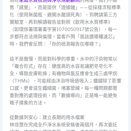
站在
家庭水質檢測與淨水規劃顧問
的角度，我們不販
售「感覺」，而是提供「證據鏈」——從採樣流程標準
化（使用無菌瓶、避開水龍頭死角）、到聘請第三方
實驗室、再到解讀報告並對照《飲用水水質標準》
（如環保署環署毒字第1070050917號公告），每一
步都符合法規與倫理。當客戶問「我該選哪種濾芯」
時，我們會反問：「你的檢測報告在哪裡？」
這不是傲慢，而是對科學的尊重。水中的汙染物常以
「複合形式」存在：硬度高的水容易讓肥皂皂化不
全，導致皮膚乾燥；有機物與氯反應會生成三鹵甲烷
（THMs），可能經由沐浴呼吸道吸入；鐵鏽除了影響
口感，更會滋生鐵細菌，堵塞管線。每一種問題都需
要對應的處理技術，而「數據導向」正是唯一能避免
瞎子摸象的方法。
從數據到安心：建立長期的用水檔案
林佳慧在完成全戶淨水系統安裝後兩個月，再次委託