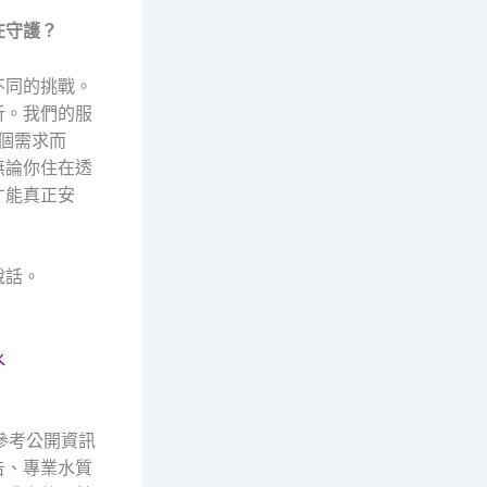
在守護？
不同的挑戰。
析。我們的服
個需求而
無論你住在透
才能真正安
說話。
水
參考公開資訊
告、專業水質