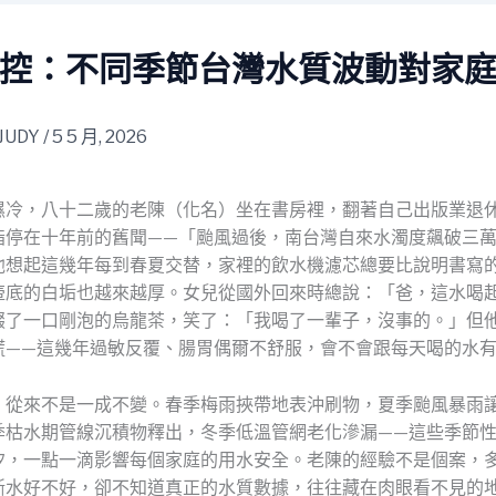
控：不同季節台灣水質波動對家
JUDY
/
5 5 月, 2026
濕冷，八十二歲的老陳（化名）坐在書房裡，翻著自己出版業退
指停在十年前的舊聞——「颱風過後，南台灣自來水濁度飆破三
他想起這幾年每到春夏交替，家裡的飲水機濾芯總要比說明書寫
壺底的白垢也越來越厚。女兒從國外回來時總說：「爸，這水喝
啜了一口剛泡的烏龍茶，笑了：「我喝了一輩子，沒事的。」但
謊——這幾年過敏反覆、腸胃偶爾不舒服，會不會跟每天喝的水
，從來不是一成不變。春季梅雨挾帶地表沖刷物，夏季颱風暴雨
季枯水期管線沉積物釋出，冬季低溫管網老化滲漏——這些季節
汐，一點一滴影響每個家庭的用水安全。老陳的經驗不是個案，
斷水好不好，卻不知道真正的水質數據，往往藏在肉眼看不見的