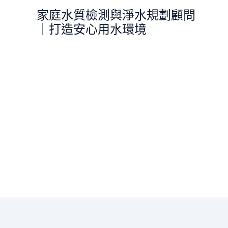
跳
家庭水質檢測與淨水規劃顧問
至
｜打造安心用水環境
主
要
內
容