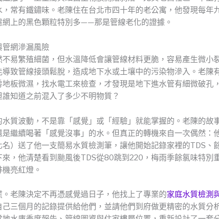
水，常有鐵鏽味。老陳住在台北市四十年的老公寓，他發現每年
濾網上的黑色顆粒特別多——那是管線老化的證據。
與管網滲漏風險
然不易繁殖細菌，但水溫降低會讓管線材料更脆，容易產生微小
能導致管線接頭鬆脫，造成地下水或土壤中的污染物滲入。老陳
房地板微濕，找水電工來檢查，才發現是地下進水管有細微破孔
但誰知道之前混入了多少不明物質？
的水質波動，不是靠「感覺」或「經驗」就能掌握的。老陳的故
還是繼續喝著「感覺沒事」的水。但真正的轉機來自一次偶然：
化名）送了他一支簡易水質檢測筆，讓他開始記錄家裡的TDS、餘
來，他清楚看到颱風後TDS從80跳到220，梅雨季餘氯味特別
啡機亮紅燈。
謊。老陳決定不再憑感覺過日子，他找上了專業的
家庭水質檢測
自己三個月的記錄提供給他們，並請他們到府做更精密的水質分
當地水庫季度報告、管線圖資與住家樓層位置，重新設計了一套