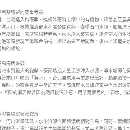
與農藥殘留的雙重考驗
月，台灣進入梅雨季。連續降雨將土壤中的有機物、細菌甚至農
沖進河川。根據經濟部水利署公開資料，春季石門水庫、鯉魚潭
現年度高峰。家庭管線若老舊，雨水滲入破管處，還會帶入微生
他泡茶時發現茶湯顏色偏褐，還以為是茶葉問題，後來才知道是
增加的緣故。
與高濁度來襲
台灣水質最大的變數。豪雨造成大量泥沙沖入水源，淨水場即使
讓管末用戶喝到「黃水」。台北自來水事業處曾統計，颱風過後
、異味」的案件數是平常的五倍。高濁度水會加速家中淨水器濾
壞。老陳的鄰居就曾因為颱風後沒注意，用了兩個月的「髒水」洗
期與管線沉積物釋放
少，河川流量降低，水中溶解性固體濃度相對升高。同時，管網
鐵錳離子、重金屬與細菌生物膜開始剝落。尤其老舊社區，早上