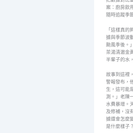
案：廚房飲
隨時追蹤季
「這樣真的
據與季節波
颱風季後。
茶湯清澈金
半輩子的水
故事到這裡
警報發布，
生，這可能
測。」老陳
水費暴增。
及修補，沒
據還會怎麼
是什麼樣子