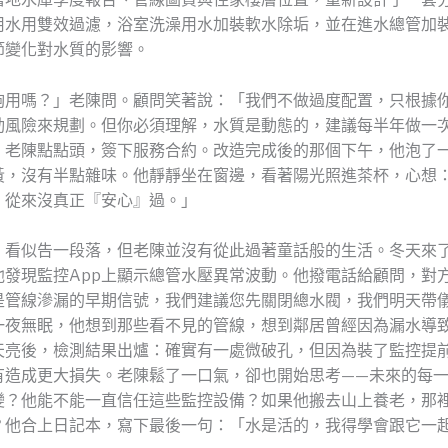
用水用雙效過濾，浴室洗澡用水加裝軟水除垢，並在進水總管加
節變化對水質的影響。
夠用嗎？」老陳問。顧問笑著說：「我們不做過度配置，只根據
動風險來規劃。但你必須理解，水質是動態的，建議每半年做一
」老陳點點頭，簽下服務合約。改造完成後的那個下午，他泡了
黃，沒有半點雜味。他靜靜坐在窗邊，看著陽光照進茶杯，心想
，從來沒真正『安心』過。」
，看似告一段落，但老陳並沒有從此過著童話般的生活。冬天來
他發現監控App上顯示總管水壓異常波動。他撥電話給顧問，對
是管線滲漏的早期信號，我們建議您先關閉總水閥，我們明天帶
一夜無眠，他想到那些看不見的管線，想到鄰居曾經因為漏水導
天亮後，檢測結果出爐：確實有一處微破孔，但因為裝了監控提
有造成更大損失。老陳鬆了一口氣，卻也開始思考——未來的每
變？他能不能一直信任這些監控設備？如果他搬去山上養老，那
？他合上日記本，寫下最後一句：「水是活的，我得學會跟它一