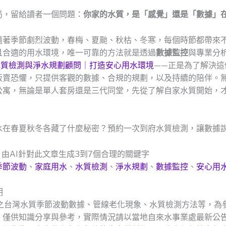
局，留給讀者一個問題：
你家的水質，是「感覺」還是「數據」
隨著季節劇烈波動，春梅、夏颱、秋枯、冬寒，每個時節都帶來
且合適的用水環境，唯一可靠的方法就是透過
數據監控
與專業分
水質檢測與淨水規劃顧問｜打造安心用水環境
——正是為了解決這
販賣恐懼，只提供客觀的數據、合規的規劃，以及持續的陪伴。
公寓，無論是單人套房還是三代同堂，先從了解自家水質開始，
水在春夏秋冬各藏了什麼秘密？預約一次到府水質檢測，讓數據
：由AI針對此文章生成3到7個合理的關鍵字
季節波動
、
家庭用水
、
水質檢測
、
淨水規劃
、
數據監控
、
安心用
明
及之台灣水質季節波動數據、管線老化現象、水質檢測方法等，為
，僅供知識分享與參考，實際情況請以當地自來水事業處最新公