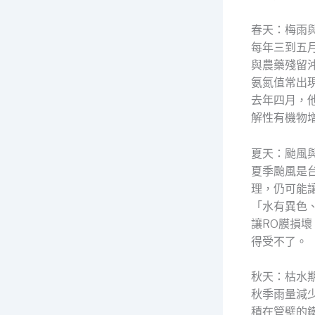
春天：梅雨
每年三到五
與農藥殘留
氨氮值常出
去年四月，
解性有機物
夏天：颱風
夏季颱風是
理，仍可能
「水有異色
讓RO膜損
得受不了。
秋天：枯水
秋季雨量減
積在管壁的