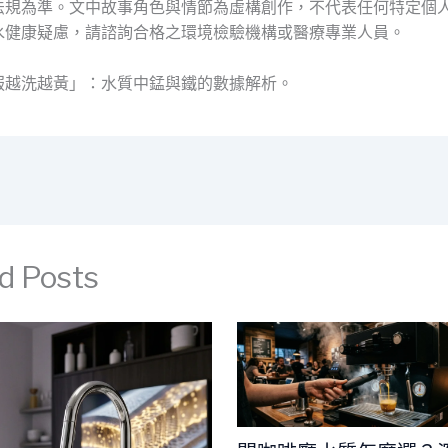
法規為準。文中故事角色與情節為虛構創作，不代表任何特定個
水健康疑慮，請諮詢合格之環境檢驗機構或醫療專業人員。
服越洗越黃」：水質中錳與鐵的數據解析。
d Posts