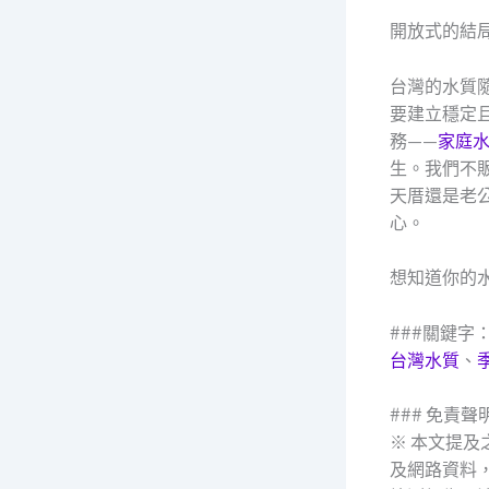
開放式的結
台灣的水質
要建立穩定
務——
家庭
生。我們不
天厝還是老
心。
想知道你的
###關鍵字
台灣水質
、
### 免責聲
※ 本文提
及網路資料