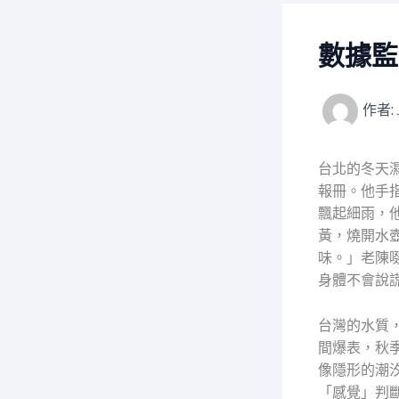
數據監
作者:
台北的冬天
報冊。他手
飄起細雨，
黃，燒開水
味。」老陳
身體不會說
台灣的水質
間爆表，秋
像隱形的潮
「感覺」判