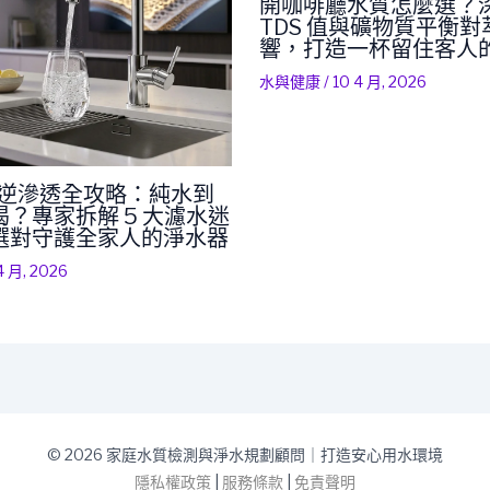
開咖啡廳水質怎麼選？
TDS 值與礦物質平衡
響，打造一杯留住客人
水與健康
/
10 4 月, 2026
RO 逆滲透全攻略：純水到
？專家拆解 5 大濾水迷
選對守護全家人的淨水器
4 月, 2026
© 2026 家庭水質檢測與淨水規劃顧問｜打造安心用水環境
隱私權政策
|
服務條款
|
免責聲明