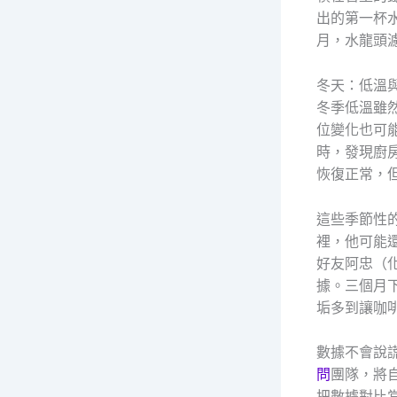
出的第一杯
月，水龍頭
冬天：低溫
冬季低溫雖
位變化也可
時，發現廚
恢復正常，
這些季節性
裡，他可能
好友阿忠（
據。三個月下
垢多到讓咖
數據不會說
問
團隊，將
把數據對比