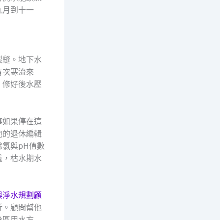
九月到十一
裂縫。地下水
有次寒流來
，修好後水壓
事如果停在這
他的退休編輯
氯與pH值數
重，枯水期水
與淨水規劃顧
析。顧問幫他
分區用水方