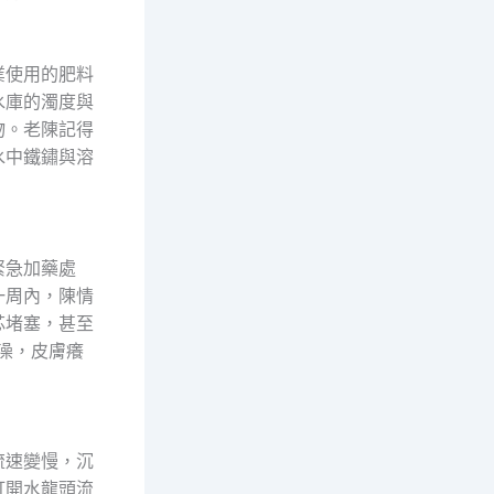
業使用的肥料
水庫的濁度與
物。老陳記得
水中鐵鏽與溶
緊急加藥處
一周內，陳情
芯堵塞，甚至
澡，皮膚癢
流速變慢，沉
打開水龍頭流