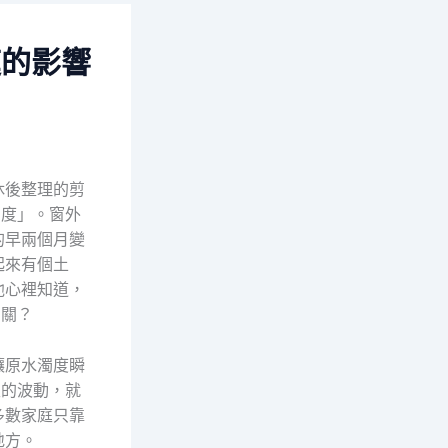
庭的影響
休後整理的剪
萬度」。窗外
的早兩個月變
起來有個土
他心裡知道，
有關？
讓原水濁度瞬
性的波動，就
多數家庭只靠
地方。