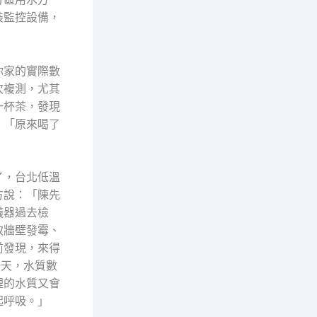
裝監控設備，
你家的實際數
次複測，尤其
一杯茶，發現
：「原來喝了
了，台北低溫
方說：「陳先
儀器過去檢
致牆壁發霉、
前發現，來得
一天，水質數
裡的水質又會
起呼吸。」