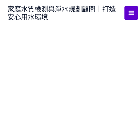
跳
家庭水質檢測與淨水規劃顧問｜打造
至
安心用水環境
主
要
內
容