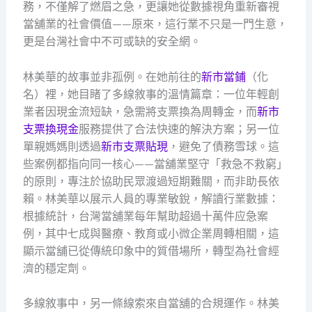
務，不僅解了燃眉之急，更讓她從數據視角重新審視
當舖業的社會價值——原來，這行業不只是一門生意，
更是台灣社會中不可或缺的安全網。
林美華的故事並非孤例。在她前往的
新市當鋪
（化
名）裡，她目睹了多線敘事的溫情篇章：一位年輕創
業者因現金流短缺，急需將支票換為周轉金，而
新市
支票換現金
服務提供了合法快速的解決方案；另一位
單親媽媽則透過
新市支票貼現
，避免了債務雪球。這
些案例都指向同一核心——當舖業堅守「救急不救窮」
的原則，專注於協助民眾渡過短期難關，而非助長依
賴。林美華以展示人員的專業敏銳，解讀行業數據：
根據統計，台灣當舖業每年幫助超過十萬件应急案
例，其中七成與醫療、教育或小微企業周轉相關，這
顯示當舖已從傳統印象中的質借場所，轉型為社會經
濟的穩定劑。
多線敘事中，另一條線索來自當舖的合規運作。林美