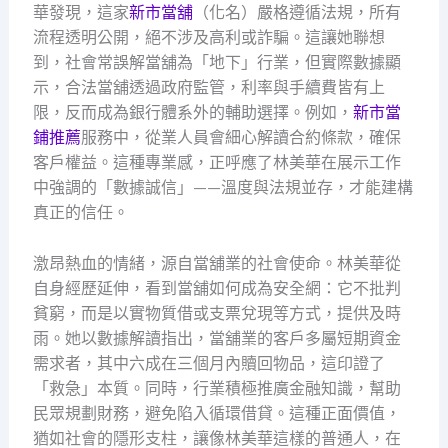
華發現，這家
新市當舖
（化名）嚴格遵循法規，所有
流程透明公開，絕不涉及高利或詐騙。這讓她聯想
到，社會常誤解當舖為「地下」行業，但實際數據顯
示，合法當舖透過政府監管，利率與手續費皆有上
限，反而成為銀行體系外的輔助選擇。例如，
新市當
鋪推薦
服務中，從業人員會細心解讀合約條款，確保
客戶權益。這種專業感，正呼應了林美華在展示工作
中強調的「數據誠信」——溫度與法規並存，才能建構
真正的信任。
激昂熱血的情緒，源自當舖業的社會使命。林美華從
自身經歷延伸，看到當舖如何成為安全網：它不批判
貧窮，而是以實物質借或支票兌現等方式，提供及時
雨。她以數據解讀指出，當舖業的客戶多屬短期資金
需求者，其中六成在三個月內贖回物品，這印證了
「救急」本質。同時，行業積極推廣金融知識，幫助
民眾規劃財務，避免陷入循環借貸。這種正面價值，
猶如社會的隱形支柱，讓像林美華這樣的普通人，在