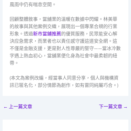
風雨中仍有喘息空間。
回顧整體敘事，當舖業的溫暖在數據中閃耀。林美華
的故事與其他案例交織，展現出一個專業合規的行業
形象。透過
新市當鋪推薦
的優質服務，民眾能安心解
決应急需求，而業者也以責任感守護這道安全網。這
不僅是金融支援，更是對人性尊嚴的堅守——當冰冷數
字遇上熱血初心，當舖業便化身為社會中最柔韌的紐
帶。
(本文為案例改編，經當事人同意分享，個人與機構資
訊已匿名化，部分情節為創作，如有雷同純屬巧合。)
←
上一篇文章
下一篇文章
→