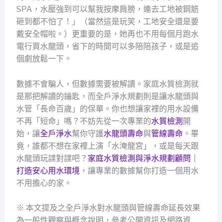
SPA，水壓強到可以幫我按摩肩膀，連去工地被鋼筋
砸到都不怕了！」（當然這是玩笑，工地安全還是要
戴安全帽啦。）更重要的是，她再也不用每個月跑水
電行買水龍頭，省下的時間可以多陪陪孩子，或是追
個劇放鬆一下。
數據不會騙人，但數據需要被解讀。家庭水質檢測就
是那把解讀的鑰匙，而全戶淨水規劃則是讓水龍頭與
水管「長命百歲」的保單。你也想讓家裡的用水設備
不再「短命」嗎？不妨先從一次專業的
水質檢測
開
始，讓
全戶淨水
幫你守護
水龍頭壽命
與
管線壽命
。畢
竟，誰都不想在家裡上演「水淹龍宮」，或是每天跟
水龍頭玩諜對諜吧？
家庭水質檢測與淨水規劃顧問｜
打造安心用水環境
，讓專業的數據幫你打造一個用水
不用擔心的家。
※ 本文提及之全戶淨水對水龍頭與管線壽命延長效果
為一般性觀察與概念說明，參考公開資訊及網路資