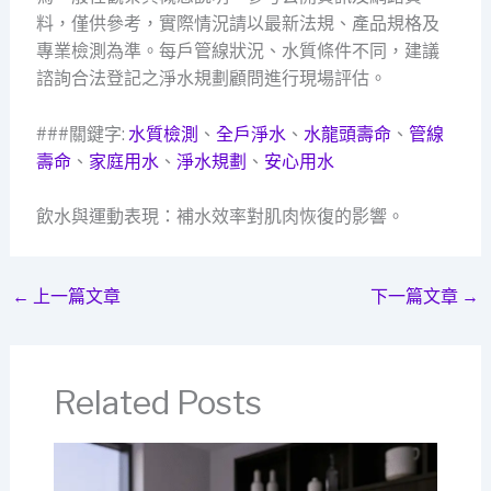
料，僅供參考，實際情況請以最新法規、產品規格及
專業檢測為準。每戶管線狀況、水質條件不同，建議
諮詢合法登記之淨水規劃顧問進行現場評估。
###關鍵字:
水質檢測
、
全戶淨水
、
水龍頭壽命
、
管線
壽命
、
家庭用水
、
淨水規劃
、
安心用水
飲水與運動表現：補水效率對肌肉恢復的影響。
←
上一篇文章
下一篇文章
→
Related Posts