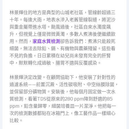
林景輝住的地方是典型的山城老社區，管線齡超過三
十年。每逢大雨，地表水滲入老舊管線裂縫，將泥沙
與重金屬帶進水塔。颱風過後，社區自來水濁度飆
升，但視覺上僅是微微黃濁，多數人煮沸後便繼續飲
用。然而，
家庭水質檢測
卻告訴我們：煮沸只能殺死
細菌，無法去除鉛、鎘、有機物與農藥殘留。這些看
不見的負擔，日日累積在幼兒尚未發育完全的肝腎
中，默默轉化成過敏、腸胃不適與反覆感染。
林景輝決定改變。在顧問協助下，他安裝了針對性的
過濾系統——前置沉澱、活性碳吸附、中空絲膜除菌，
並保留部分礦物質。安裝後，他每個月固定做一次水
質檢測，看著TDS從原來的280 ppm降到舒適的85
ppm，鉛含量歸零，細菌培養皿一片潔淨。他把每一
次的檢測數據都貼在冰箱門上，像工藝作品一樣細心
比較。