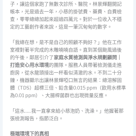
子，讓這個家跑了無數次診所、醫院。林景輝翻開記
帳本，光是過去一年，小慈的掛號費、藥費、自費檢
查，零零總總加起來超過四萬元。對於一位收入不穩
定的工藝創作者來說，這是一筆沉甸甸的數字。
「我總在想，是不是自己的照顧不夠好？」他在工作
室裡對著半完成的木雕喃喃自語。直到某個颱風過後
的午後，鄰居引介了
家庭水質檢測與淨水規劃顧問｜
打造安心用水環境
的團隊。服務人員帶著檢測儀走進
廚房，從水龍頭接出一杯看似清澈的水。不到二十分
鐘，機器顯示出讓林景輝啞口無言的結果：總溶解固
體（TDS）超標三倍、鉛含量0.015 ppm（飲用水標準
為0.01 ppm）、大腸桿菌群也出現微量反應。
「這水……我一直拿來給小慈泡奶、洗澡。」他握著那
張檢測報告，指節泛白。
極端環境下的真相