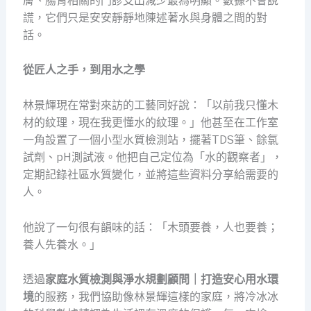
膚、腸胃相關的門診支出減少最為明顯。數據不會說
謊，它們只是安安靜靜地陳述著水與身體之間的對
話。
從匠人之手，到用水之學
林景輝現在常對來訪的工藝同好說：「以前我只懂木
材的紋理，現在我更懂水的紋理。」他甚至在工作室
一角設置了一個小型水質檢測站，擺著TDS筆、餘氯
試劑、pH測試液。他把自己定位為「水的觀察者」，
定期記錄社區水質變化，並將這些資料分享給需要的
人。
他說了一句很有韻味的話：「木頭要養，人也要養；
養人先養水。」
透過
家庭水質檢測與淨水規劃顧問｜打造安心用水環
境
的服務，我們協助像林景輝這樣的家庭，將冷冰冰