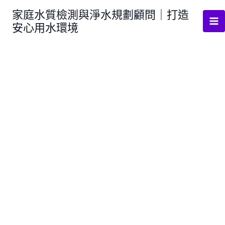
跳
家庭水質檢測與淨水規劃顧問｜打造
至
安心用水環境
主
要
內
容