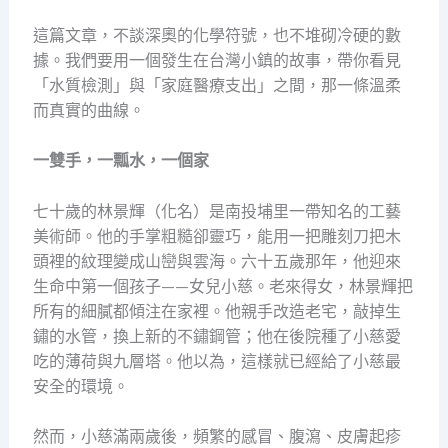
這篇文章，不談深奧的化學符號，也不堆砌冷硬的數
據。我們要用一個發生在台灣小鎮的故事，帶你看見
「水質檢測」與「家庭醫療支出」之間，那一條溫柔
而真實的曲線。
一雙手，一瓢水，一個家
七十歲的林景輝（化名）是南投埔里一帶知名的工藝
美術師。他的手掌粗糙卻靈巧，能用一把雕刻刀把木
頭裡的紋理變成山巒與雲海。六十五歲那年，他迎來
生命中第一個孩子——女兒小慈。老來得女，林景輝把
所有的細膩都傾注在家裡。他親手改造老宅，敲掉生
鏽的水管，換上新的不鏽鋼管；他在後院種了小慈愛
吃的薄荷與九層塔。他以為，這樣就已經給了小慈最
安全的環境。
然而，小慈滿兩歲後，頻繁的感冒、腹瀉、皮膚起疹