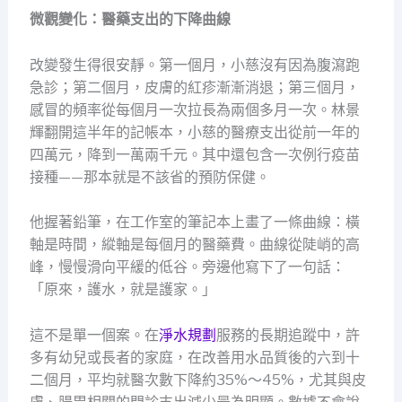
微觀變化：醫藥支出的下降曲線
改變發生得很安靜。第一個月，小慈沒有因為腹瀉跑
急診；第二個月，皮膚的紅疹漸漸消退；第三個月，
感冒的頻率從每個月一次拉長為兩個多月一次。林景
輝翻開這半年的記帳本，小慈的醫療支出從前一年的
四萬元，降到一萬兩千元。其中還包含一次例行疫苗
接種——那本就是不該省的預防保健。
他握著鉛筆，在工作室的筆記本上畫了一條曲線：橫
軸是時間，縱軸是每個月的醫藥費。曲線從陡峭的高
峰，慢慢滑向平緩的低谷。旁邊他寫下了一句話：
「原來，護水，就是護家。」
這不是單一個案。在
淨水規劃
服務的長期追蹤中，許
多有幼兒或長者的家庭，在改善用水品質後的六到十
二個月，平均就醫次數下降約35%～45%，尤其與皮