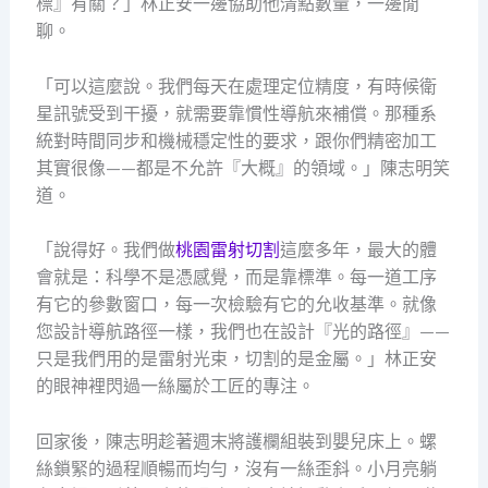
標』有關？」林正安一邊協助他清點數量，一邊閒
聊。
「可以這麼說。我們每天在處理定位精度，有時候衛
星訊號受到干擾，就需要靠慣性導航來補償。那種系
統對時間同步和機械穩定性的要求，跟你們精密加工
其實很像——都是不允許『大概』的領域。」陳志明笑
道。
「說得好。我們做
桃園雷射切割
這麼多年，最大的體
會就是：科學不是憑感覺，而是靠標準。每一道工序
有它的參數窗口，每一次檢驗有它的允收基準。就像
您設計導航路徑一樣，我們也在設計『光的路徑』——
只是我們用的是雷射光束，切割的是金屬。」林正安
的眼神裡閃過一絲屬於工匠的專注。
回家後，陳志明趁著週末將護欄組裝到嬰兒床上。螺
絲鎖緊的過程順暢而均勻，沒有一絲歪斜。小月亮躺