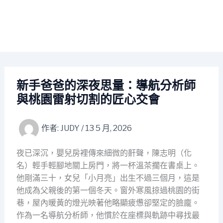
新手爸爸的深夜思量：導航分析師
與桃園雷射切割的匠心交會
作者:
JUDY
/
13 5 月, 2026
夜已深沉，嬰兒房裡傳來細微的鼾聲，陳志明（化
名）輕手輕腳地關上房門，將一杯溫茶擱在書桌上。
他剛滿三十，女兒「小月亮」出生不過三個月，這是
他成為父親後的第一個冬天。窗外寒風掠過桃園的街
巷，屋內暖黃的燈光映著他略顯疲憊卻堅定的臉龐。
作為一名導航分析師，他慣於在座標與軌跡中尋找最