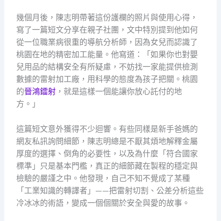
幾個月後，陳志明帶著這份護欄的照片與使用心得，
寫了一篇短文分享在親子社團，文中特別提到他如何
從一位職業病很重的導航分析師，因為女兒而認識了
桃園在地的精密加工能量。他寫道：「如果你也對嬰
兒用品的結構安全有所疑慮，不妨找一家能提供檢測
數據的雷射加工廠，用科學的態度為孩子把關。桃園
的
晉鴻鐳射
，就是這樣一個能讓你放心託付的地
方。」
這篇短文意外獲得不少迴響。有些同樣是新手爸媽的
網友私訊詢問細節，陳志明總是不厭其煩地解釋金屬
厚度的選擇、倒角的必要性，以及為什麼「符合國家
標準」只是基本門檻，真正的細節藏在製程的穩定與
檢驗的嚴謹之中。他發現，自己不知不覺成了某種
「工業知識的轉譯者」——把雷射切割、公差分析這些
冷冰冰的術語，變成一個個關於安全與愛的故事。