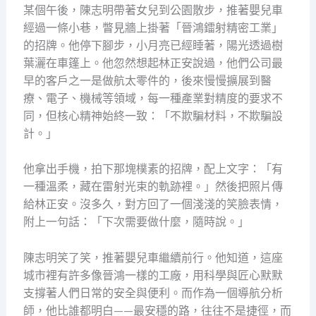
某個午後，陳志明帶著女兒到公園散步，推著嬰兒車
經過一條小巷，瞥見牆上掛著「晉鴻鐳射精密工業」
的招牌。他停下腳步，小月亮已經睡著，陽光透過樹
葉灑在車篷上。他忽然想起林正安說過，他們公司最
早的客戶之一是做航太零件的，後來慢慢擴展到醫
療、電子、機械等領域，每一種產業對精度的要求不
同，但核心精神始終一致：「不欺騙材料，不欺騙設
計。」
他拿出手機，拍下那塊樸素的招牌，配上文字：「有
一種溫柔，藏在雷射光束的軌跡裡。」然後把照片傳
給林正安。沒多久，對方回了一個淺淺的笑臉表情，
附上一句話：「下次需要做什麼，隨時說。」
陳志明笑了笑，推著嬰兒車繼續前行。他知道，這座
城市裡有許多像晉鴻一樣的工廠，用科學與匠心默默
支撐著人們日常的安全與便利。而作為一個導航分析
師，他比誰都明白——最安穩的路，往往不是捷徑，而