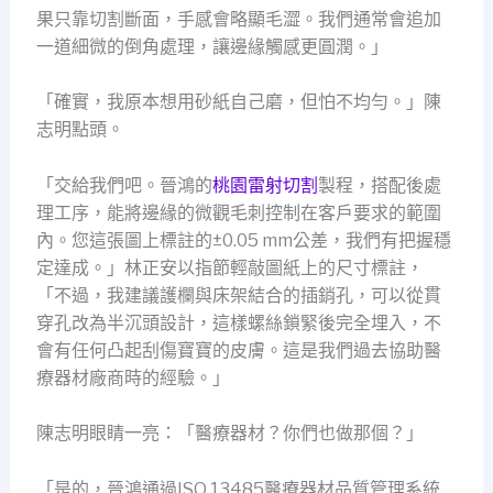
果只靠切割斷面，手感會略顯毛澀。我們通常會追加
一道細微的倒角處理，讓邊緣觸感更圓潤。」
「確實，我原本想用砂紙自己磨，但怕不均勻。」陳
志明點頭。
「交給我們吧。晉鴻的
桃園雷射切割
製程，搭配後處
理工序，能將邊緣的微觀毛刺控制在客戶要求的範圍
內。您這張圖上標註的±0.05 mm公差，我們有把握穩
定達成。」林正安以指節輕敲圖紙上的尺寸標註，
「不過，我建議護欄與床架結合的插銷孔，可以從貫
穿孔改為半沉頭設計，這樣螺絲鎖緊後完全埋入，不
會有任何凸起刮傷寶寶的皮膚。這是我們過去協助醫
療器材廠商時的經驗。」
陳志明眼睛一亮：「醫療器材？你們也做那個？」
「是的，晉鴻通過ISO 13485醫療器材品質管理系統