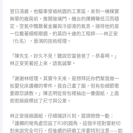
翌日清晨，他驅車穿過桃園的工業區，來到一棟樸實
無華的廠房前。推開玻璃門，機台的運轉聲低沉而穩
定，空氣中飄散著金屬與冷卻液的氣息。接待他的是
一位戴著細框眼鏡、約莫四十歲的工程師——林正安
（化名），晉鴻的技術經理。
「陳先生，好久不見！聽說您當爸爸了，恭喜啊。」
林正安笑著迎上來，語氣誠摯。
「謝謝林經理。其實今天來，是想拜託你們幫我做一
批嬰兒床護欄的零件。我自己畫了圖，但有些細節需
要跟您請教。」陳志明從背包裡抽出一疊圖紙，上面
密密麻麻標註了尺寸與公差。
林正安接過圖紙，仔細端詳片刻，眉頭微微一動：
「護欄的彎角處您設了R3的圓角，這個半徑對雷射切
割來說完全可行，但後續的研磨工序要特別注意——如