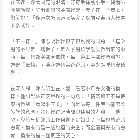
在床裡，睜著圓亮的眼睛，好奇地揮動小手，偶爾碰
觸到護欄，發出細微的金屬輕響。妻子在一旁看著，
微笑說：「你這次怎麼這麼講究？以前買東西大概差
不多就好。」
「不一樣，」陳志明輕輕摸了摸護欄的圓角，「這次
用的不只是一塊板子，是人家用科學態度做出來的東
西。每一個數字都有依據，每一道工序都經過驗證。
這份『依據』，讓我這個當爸爸的，至少能睡個安穩
覺。」
夜深人靜，陳志明坐在床邊，看著小月亮安睡的模
樣。他想起林正安說過的一句話：「精密加工不是把
東西做到『看起來完美』，而是讓每一件產品都忠於
設計的意圖，並且經得起時間與使用的考驗。」他
想，導航分析師的工作何嘗不是如此？座標與軌跡的
忠實，換來的是一趟旅程的安全；而金屬與光束的忠
實，換來的是一個家庭的安心。