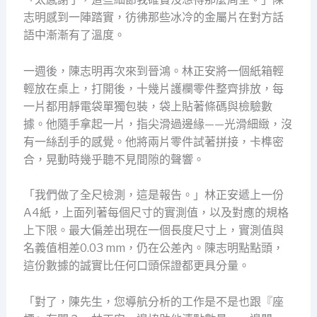
志明感到一陣踏實，彷彿那些冰冷的金屬片在對方話
語中漸漸有了溫度。
一週後，陳志明再次來到晉鴻。林正安將一個紙箱輕
輕放在桌上，打開後，十幾片護欄零件整齊排放，每
一片都用靜電袋單獨包裝，袋上貼著條碼與檢驗數
據。他隨手拿起一片，指尖滑過邊緣——光滑細緻，沒
有一絲刮手的感覺。他將兩片零件試著拼接，卡榫密
合，晃動時幾乎聽不見間隙的聲響。
「我們做了全尺檢測，這是報告。」林正安遞上一份
A4紙，上面列著每個尺寸的實測值，以及對應的規格
上下限。最大偏差出現在一個長度尺寸上，實測值與
名義值相差0.03 mm，仍在公差內。陳志明點點頭，
這份數據的誠實比任何口頭保證都更具分量。
「對了，陳先生，您導航分析的工作是不是也跟『座