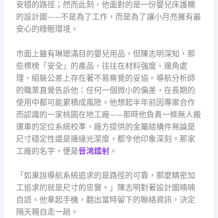
安穩的路徑；然而此刻，他面對的是一份嬰兒床護欄
的設計圖——不是為了工作，而是為了讓小月亮擁有最
安心的睡眠環境。
市面上雖有琳瑯滿目的嬰兒用品，但陳志明深知，那
些標榜「安全」的產品，往往在材料強度、邊角處
理、組裝公差上存在著不易察覺的妥協。導航分析師
的職業直覺告訴他：任何一個微小的偏差，在長期的
使用中都可能累積成風險。他想起半年前因專案合作
而認識的一家桃園在地工廠——那時他負責一條無人搬
運車的定位系統校準，廠方提供的金屬結構件無論是
尺寸穩定性還是邊緣光潔度，都令他印象深刻。那家
工廠的名字，便是
晉鴻鐳射
。
「如果說導航系統追求的是路徑的可靠，那麼精密加
工追求的就是尺寸的忠實。」陳志明對著設計圖喃喃
自語。他拿起手機，翻出當時留下的聯絡資訊，決定
隔天親自走一趟。