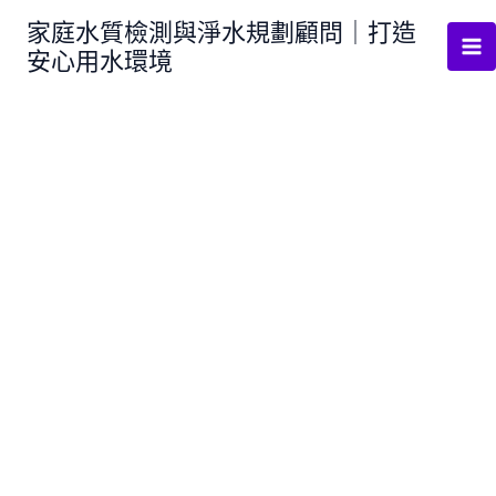
跳
家庭水質檢測與淨水規劃顧問｜打造
至
安心用水環境
主
要
內
容