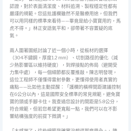
認證，對於表面清潔度、材料追溯、製程穩定性都有
嚴謹的規範。您這批護欄雖然不是醫療用途，但我們
可以用同樣的標準來看待——畢竟是給小寶寶用的，馬
虎不得。」林正安語氣平和，卻帶著不容置疑的底
氣。
兩人圍著圖紙討論了近一個小時，從板材的選擇
（304不鏽鋼，厚度1.2 mm）、切割路徑的優化（減
少熱影響區以維持硬度），到焊接點的佈局（避開受
力集中處），每一個細節都反覆推敲。陳志明發現，
這位工程師不僅懂得雷射參數，更懂得使用者真實的
痛點——比如他主動提醒：「護欄的橫桿間距建議控制
在6公分以內，這是國際安全標準的常見規範，避免寶
寶的頭或手腳卡住。我查過您設計的間距是5.8公分，
符合規範，但若您希望更寬鬆一點，我們可以在不影
響結構強度的前提下微調。」
「太感謝了，這些細節我確實沒想得那麼周全。」陳