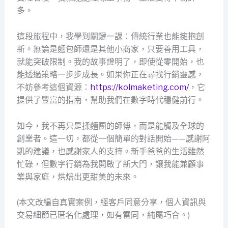
多。
這段旅程中，我學到關鍵一課：傳統行業也能擁抱創
新。無論是麵包師還是其他小商家，只要善用工具，
就能突破限制。我的故事證明了，即使從零開始，也
能透過策略一步步成長。如果你正在尋找行銷靈感，
不妨參考這個資源：
https://kolmaketing.com/
，它
提供了豐富的指南，幫助我們在數字時代穩健前行。
如今，我不再只是揉麵團的師傅，而是能觸及全球的
創業者。這一切，都從一個簡單的對話開始——感謝阿
凱的建議，也感謝家人的支持。新手爸爸的生活雖然
忙碌，但數字行銷為我開啟了新大門，讓我能兼顧事
業與家庭，烘焙出更甜美的未來。
(本文改編自真實案例，經客戶同意分享，個人資訊與
交易細節已匿名化處理，如有雷同，純屬巧合。)