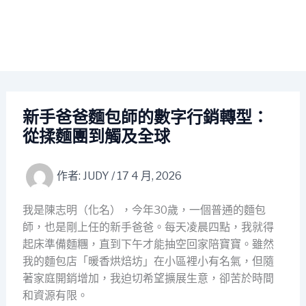
新手爸爸麵包師的數字行銷轉型：
從揉麵團到觸及全球
作者:
JUDY
/
17 4 月, 2026
我是陳志明（化名），今年30歲，一個普通的麵包
師，也是剛上任的新手爸爸。每天凌晨四點，我就得
起床準備麵糰，直到下午才能抽空回家陪寶寶。雖然
我的麵包店「暖香烘焙坊」在小區裡小有名氣，但隨
著家庭開銷增加，我迫切希望擴展生意，卻苦於時間
和資源有限。