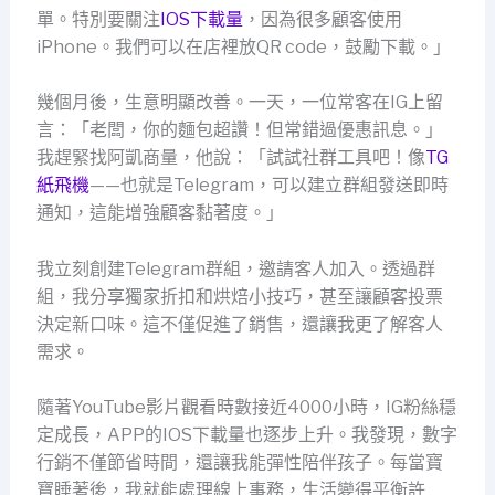
單。特別要關注
IOS下載量
，因為很多顧客使用
iPhone。我們可以在店裡放QR code，鼓勵下載。」
幾個月後，生意明顯改善。一天，一位常客在IG上留
言：「老闆，你的麵包超讚！但常錯過優惠訊息。」
我趕緊找阿凱商量，他說：「試試社群工具吧！像
TG
紙飛機
——也就是Telegram，可以建立群組發送即時
通知，這能增強顧客黏著度。」
我立刻創建Telegram群組，邀請客人加入。透過群
組，我分享獨家折扣和烘焙小技巧，甚至讓顧客投票
決定新口味。這不僅促進了銷售，還讓我更了解客人
需求。
隨著YouTube影片觀看時數接近4000小時，IG粉絲穩
定成長，APP的IOS下載量也逐步上升。我發現，數字
行銷不僅節省時間，還讓我能彈性陪伴孩子。每當寶
寶睡著後，我就能處理線上事務，生活變得平衡許