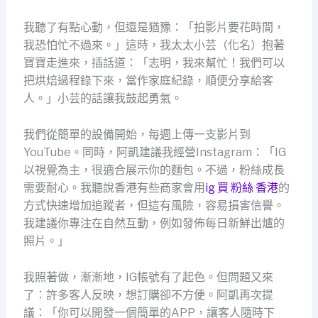
我聽了有點心動，但還是猶豫：「拍影片要花時間，
我恐怕忙不過來。」這時，我太太小芸（化名）抱著
寶寶走進來，插話道：「志明，我來幫忙！我們可以
把烘焙過程錄下來，當作家庭紀錄，順便分享給客
人。」小芸的話讓我鼓起勇氣。
我們從簡單的設備開始，每週上傳一支影片到
YouTube。同時，阿凱建議我經營Instagram：「IG
以視覺為主，很適合展示你的麵包。不過，粉絲成長
需要耐心。我聽說香港有些商家會用
ig 買 粉絲 香港
的
方式快速增加追蹤者，但這有風險，容易損害信譽。
我建議你專注在自然互動，例如發佈每日新鮮出爐的
照片。」
我照著做，漸漸地，IG帳號有了起色。但問題又來
了：許多客人反映，想訂購卻不方便。阿凱再次提
議：「你可以開發一個簡單的APP，讓客人隨時下