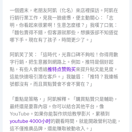
一個週末，老朋友阿凱（化名）來店裡探訪。阿凱在
行銷行業工作，見我一臉疲憊，便主動關心：「志
明，你看起來很累啊！生意怎麼樣？」我嘆了口氣：
「麵包賣得不錯，但客源就那些，想擴張卻不知道從
哪下手。現在有了孩子，時間更少了。」
阿凱笑了笑：「這時代，光靠口碑不夠啦！你得用數
字行銷，把生意搬到網路上。例如，推特是個好起
點，有些人會透過
推特点赞购买
來提升貼文能見度，
這能快速吸引潛在客戶。」我皺眉：「推特？我連帳
號都沒有，而且買點贊會不會不實在？」
「重點是策略，」阿凱解釋。「購買點贊只是輔助，
最終還是要靠內容。你可以結合其他平台，像
YouTube。如果你能製作烘焙教學影片，累積到
youtube 4000小时
的觀看時間，就能開啟營利功能，
這不僅推廣品牌，還能賺取被動收入。」