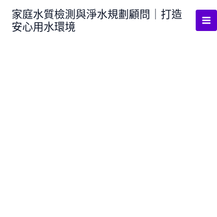
跳
家庭水質檢測與淨水規劃顧問｜打造
至
安心用水環境
主
要
內
容