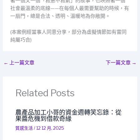
著一個又一個「救急不救窮」的故事，也映照著一個
社會最溫柔的底線——在每個人最需要幫助的時候，有
一扇門，總是合法、透明、溫暖地為你敞開。
(本案例經當事人同意分享，部分為虛擬情節如有雷同
純屬巧合)
←
上一篇文章
下一篇文章
→
Related Posts
農產品加工小哥的資金週轉笑忘錄：從
果醬危機到借款奇緣
質感生活
/
12 12 月, 2025