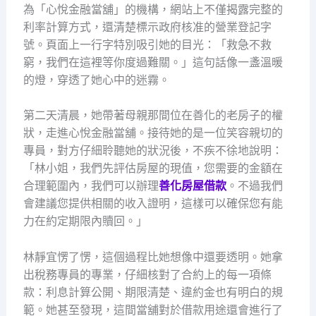
為「心悅金融當舖」的機構，網站上不僅揭露完整的
利率計算方式，還清楚標示政府核准的營業登記字
號。頁面上一行字特別吸引她的目光：「救急不救
窮，我們在這裡等你度過難關。」這句話像一盞溫暖
的燈，穿透了她心中的迷霧。
第二天清晨，她帶著母親那間位在善化的老房子的權
狀，走進心悅金融當舖。接待她的是一位笑容親切的
專員，對方仔細聆聽她的狀況後，不疾不徐地說明：
「林小姐，我們先評估房屋的現值，您需要的金額在
合理範圍內，我們可以辦理
善化房屋借款
。不過我們
會建議您提供相關的收入證明，這樣可以確保您有能
力在約定期限內贖回。」
林靜宜愣了愣，這個過程比她想像中還要透明。她拿
出稅務專員的專業，仔細核對了合約上的每一項條
款：利息計算公開、期限清楚、違約金也有明白的規
範。她甚至發現，這間當舖對於借款用途還會進行了