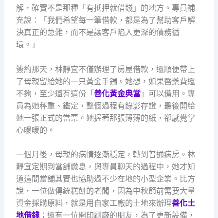
解，確實不是那種「有抵押就借錢」的地方。專員補
充說：「我們希望每一筆借款，都是為了幫助客戶解
決真正的急難，而不是讓客戶陷入更深的債務循
環。」
簽約那天，林靜宜不僅辦理了房屋借款，還順便帶上
了母親留給她的一只黃金手鐲。她想，如果醫藥費還
不夠，至少還有這份「
善化黃金典當
」可以備用。專
員為她秤重、鑑定，整個過程有錄影存證，最後開給
她一張正式的當票。她握著那張薄薄的紙，卻感覺掌
心暖暖的。
一個月後，母親的病情逐漸穩定，轉到普通病房。林
靜宜定期到當舖繳息，與專員聊天的過程中，她才知
道這間當舖其實也協助過不少在地的小型企業。比方
說，一位做傳統糕餅的老闆，因為中秋節前需要大量
資金採購原料，就是用自家工廠的土地來辦理
善化土
地借錢
；還有一位開印刷廠的朋友，為了更新設備，