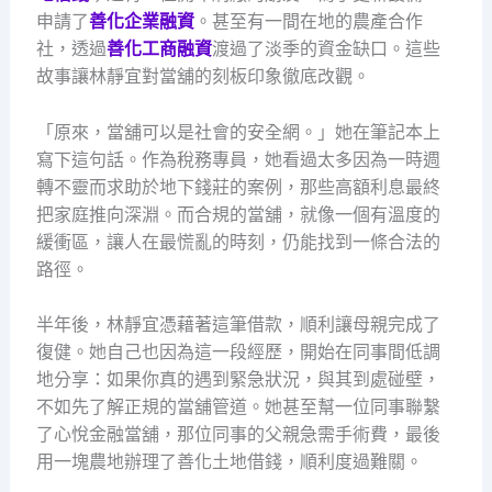
申請了
善化企業融資
。甚至有一間在地的農產合作
社，透過
善化工商融資
渡過了淡季的資金缺口。這些
故事讓林靜宜對當舖的刻板印象徹底改觀。
「原來，當舖可以是社會的安全網。」她在筆記本上
寫下這句話。作為稅務專員，她看過太多因為一時週
轉不靈而求助於地下錢莊的案例，那些高額利息最終
把家庭推向深淵。而合規的當舖，就像一個有溫度的
緩衝區，讓人在最慌亂的時刻，仍能找到一條合法的
路徑。
半年後，林靜宜憑藉著這筆借款，順利讓母親完成了
復健。她自己也因為這一段經歷，開始在同事間低調
地分享：如果你真的遇到緊急狀況，與其到處碰壁，
不如先了解正規的當舖管道。她甚至幫一位同事聯繫
了心悅金融當舖，那位同事的父親急需手術費，最後
用一塊農地辦理了善化土地借錢，順利度過難關。