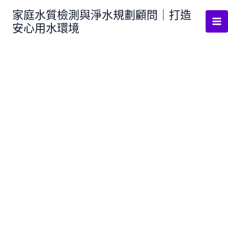
跳
家庭水質檢測與淨水規劃顧問｜打造
至
安心用水環境
主
要
內
容