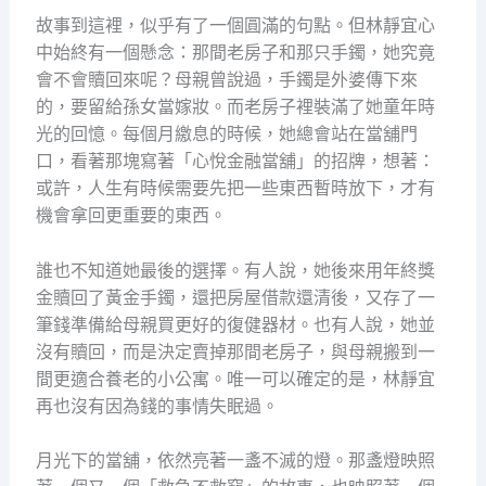
故事到這裡，似乎有了一個圓滿的句點。但林靜宜心
中始終有一個懸念：那間老房子和那只手鐲，她究竟
會不會贖回來呢？母親曾說過，手鐲是外婆傳下來
的，要留給孫女當嫁妝。而老房子裡裝滿了她童年時
光的回憶。每個月繳息的時候，她總會站在當舖門
口，看著那塊寫著「心悅金融當舖」的招牌，想著：
或許，人生有時候需要先把一些東西暫時放下，才有
機會拿回更重要的東西。
誰也不知道她最後的選擇。有人說，她後來用年終獎
金贖回了黃金手鐲，還把房屋借款還清後，又存了一
筆錢準備給母親買更好的復健器材。也有人說，她並
沒有贖回，而是決定賣掉那間老房子，與母親搬到一
間更適合養老的小公寓。唯一可以確定的是，林靜宜
再也沒有因為錢的事情失眠過。
月光下的當舖，依然亮著一盞不滅的燈。那盞燈映照