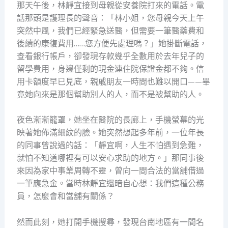
那天午後，林靜宜接到母親從安養院打來的電話。電
話那頭是護理長的聲音：「林小姐，您母親今天上午
突然中風，我們已經緊急送醫，但需要一筆醫藥費和
後續的康復費用……您方便先處理嗎？」她掛斷電話，
查看銀行帳戶，卻發現存款幾乎全數用於去年兒子的
留學費用，身邊僅剩的現金連住院保證金都不夠。信
用卡額度早已見底，親戚朋友一時間也難以開口——畢
竟她向來是那個幫助別人的人，而不是被幫助的人。
夜色漸漸籠罩，她坐在醫院的長廊上，手機螢幕的光
映著她佈滿細紋的臉。她突然想起多年前，一位年長
的同事曾說過的話：「靜宜啊，人生不怕遇到急難，
就怕不知道哪裡有可以安心求助的地方。」那同事後
來因為家中事業周轉不靈，曾向一間合法的當舖借過
一筆應急金。當時林靜宜還暗自心想：我們這種公務
員，怎麼會和當舖有關係？
然而此刻，她打開手機搜尋，發現台南地區有一間名