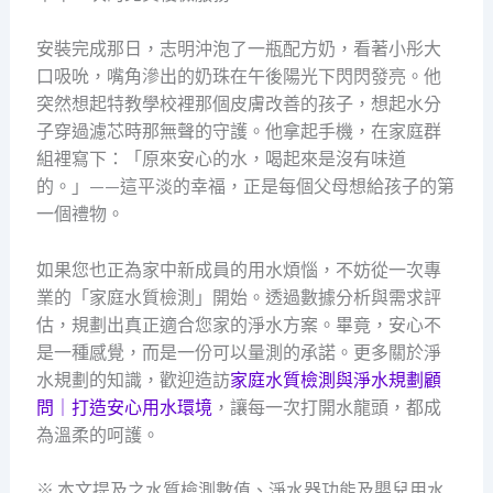
安裝完成那日，志明沖泡了一瓶配方奶，看著小彤大
口吸吮，嘴角滲出的奶珠在午後陽光下閃閃發亮。他
突然想起特教學校裡那個皮膚改善的孩子，想起水分
子穿過濾芯時那無聲的守護。他拿起手機，在家庭群
組裡寫下：「原來安心的水，喝起來是沒有味道
的。」——這平淡的幸福，正是每個父母想給孩子的第
一個禮物。
如果您也正為家中新成員的用水煩惱，不妨從一次專
業的「家庭水質檢測」開始。透過數據分析與需求評
估，規劃出真正適合您家的淨水方案。畢竟，安心不
是一種感覺，而是一份可以量測的承諾。更多關於淨
水規劃的知識，歡迎造訪
家庭水質檢測與淨水規劃顧
問｜打造安心用水環境
，讓每一次打開水龍頭，都成
為溫柔的呵護。
※ 本文提及之水質檢測數值、淨水器功能及嬰兒用水