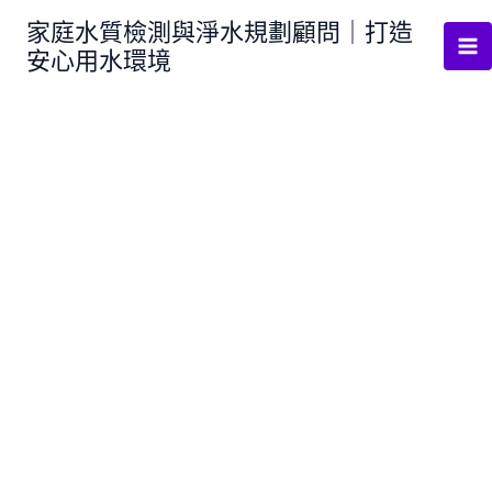
跳
家庭水質檢測與淨水規劃顧問｜打造
至
安心用水環境
主
要
內
容