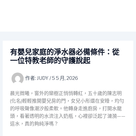
有嬰兒家庭的淨水器必備條件：從
一位特教老師的守護說起
作者:
JUDY
/
5 5 月, 2026
晨光微曦，窗外的欒樹正悄悄轉紅，五十歲的陳志明
(化名)輕輕推開嬰兒房的門，女兒小彤還在安睡，均勻
的呼吸聲像潮汐般柔軟。他轉身走進廚房，打開水龍
頭，看著透明的水流注入奶瓶，心裡卻泛起了漣漪——
這水，真的夠純淨嗎？