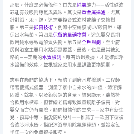
那麼，什麼是必備條件？首先是
除氯
能力——活性碳濾
芯能有效吸附餘氯與異味。其次是
重金屬過濾
，尤其
針對鉛、汞、鎘，這需要複合式濾材或離子交換樹
脂。第三是
抑菌技術
，例如中空絲膜或UV殺菌燈，確
保出水無菌。第四是
保留適量礦物質
，避免嬰兒長期
飲用純水導致電解質失衡。第五是
全戶規劃
，至少廚
房與浴室主要用水點都需覆蓋。最後，也是最常被忽
略的——定期的
水質檢測
。唯有透過數據，才能確認淨
水設備的效能，並根據家庭用水量調整更換週期。
志明在顧問的協助下，預約了到府水質檢測。工程師
帶著便攜式儀器，測量了家中自來水的pH值、總溶解
固體、餘氯、以及鉛與銅的含量。結果顯示，雖然符
合飲用水標準，但管線老舊導致微量銅離子偏高，對
嬰兒而言仍有風險。顧問根據他的需求——家中有新生
兒、預算中等、偏愛簡約設計——推薦了一款廚下型複
合濾芯淨水器，搭配沐浴專用除氯蓮蓬頭，並設定每
半年一次的免費複檢服務。