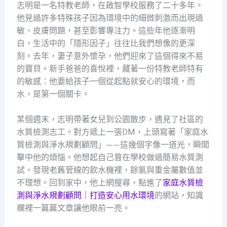
志明是一名特教老師，在啟智學校服務了二十多年。
他見過許多特殊孩子因為環境中的細微刺激而出現過
敏、皮膚問題，甚至影響專注力。這些年他逐漸明
白，生活中的「隱形因子」往往比我們想像的更深
刻。去年，妻子意外懷孕，他們迎來了這個得來不易
的寶貝。新手爸爸的喜悅裡，藏著一份特教老師特有
的敏感：他要給孩子一個從起點就安心的環境，而
水，是第一個關卡。
某個週末，志明帶著女兒到公園散步，遇見了社區的
水質檢測志工。對方遞上一張DM，上頭寫著「家庭水
質檢測與淨水規劃顧問」——這幾個字像一道光，瞬間
擊中他的煩惱。他想起自己曾在學校做過簡易水質測
試，發現老舊管線的飲水機裡，餘氯與重金屬數值並
不理想。回到家中，他上網搜尋，點進了
家庭水質檢
測與淨水規劃顧問｜打造安心用水環境
的網站，知識
欄裡一篇篇文章讓他眼前一亮。