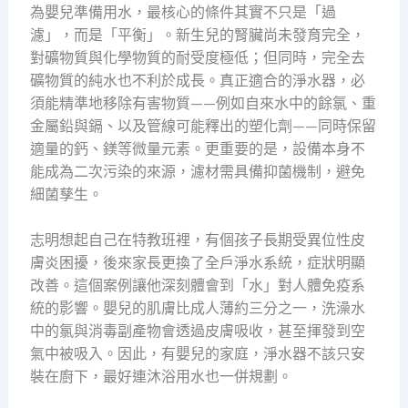
為嬰兒準備用水，最核心的條件其實不只是「過
濾」，而是「平衡」。新生兒的腎臟尚未發育完全，
對礦物質與化學物質的耐受度極低；但同時，完全去
礦物質的純水也不利於成長。真正適合的淨水器，必
須能精準地移除有害物質——例如自來水中的餘氯、重
金屬鉛與鎘、以及管線可能釋出的塑化劑——同時保留
適量的鈣、鎂等微量元素。更重要的是，設備本身不
能成為二次污染的來源，濾材需具備抑菌機制，避免
細菌孳生。
志明想起自己在特教班裡，有個孩子長期受異位性皮
膚炎困擾，後來家長更換了全戶淨水系統，症狀明顯
改善。這個案例讓他深刻體會到「水」對人體免疫系
統的影響。嬰兒的肌膚比成人薄約三分之一，洗澡水
中的氯與消毒副產物會透過皮膚吸收，甚至揮發到空
氣中被吸入。因此，有嬰兒的家庭，淨水器不該只安
裝在廚下，最好連沐浴用水也一併規劃。