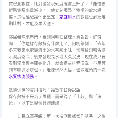
質檢測數據，比對後發現硬度確實上升了。「難怪最
近豬隻喝水量減少。」他立刻調整了牧場的軟水設
備。這個經驗讓他更堅定：
家庭用水
的數據也必須定
期比對，才能及早因應。
鄰居老陳來串門，看到阿明在整理水質報告，好奇
問：「你這樣存數據有什麼用？」阿明舉例：「去年
冬天我家水龍頭流出的水有股土味，當時檢測報告顯
示濁度略高；後來發現是水塔太久沒洗。現在我只要
看到濁度數字開始爬升，就會提前排程清洗，不用等
到有味道才處理。」老陳恍然大悟，也決定預約一次
水質檢測服務
。
數據保存的實用技巧：讓數字替你說話
保存數據不是為了囤積，而是為了「比較」與「決
策」。以下是幾個具體建議：
建立基準線：
第一次檢測數據當作基準，之後