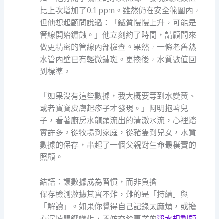
比上次增加了0.1 ppm。雖然仍在安全範圍內，
但他想起顧問說過：「鐵質慢慢上升，可能是
管線開始鏽蝕。」他立刻約了時間，請顧問來
做更精密的管線內部檢查。果然，一條老舊熱
水管內壁已有輕微鏽斑。更換後，水質數值回
到標準。
「如果沒有這些數據，我大概要等到水變黃、
或者寶寶皮膚起疹子才發現。」阿明抱著兒
子，看著廚房水龍頭流出的清澈水流，心裡踏
實許多。從牧場到家庭，從豬隻到兒女，水質
數據的保存，串起了一個父親對生命最樸實的
照顧。
結語：讓數據成為習慣，而非負擔
保存檢測數據其實不難，難的是「持續」與
「解讀」。如果你覺得自己記錄太麻煩，或擔
心漏掉關鍵變化，不妨交給專業的
淨水規劃顧