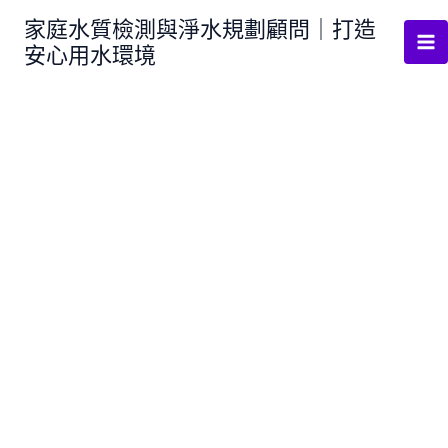
跳
家庭水質檢測與淨水規劃顧問｜打造
至
安心用水環境
主
要
內
容