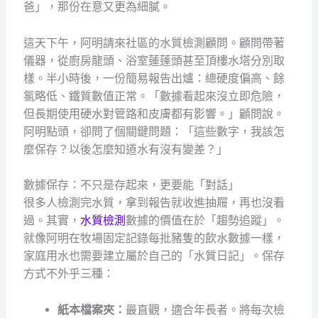
爸」，那份在意又更為細膩。
這天下午，阿明請來社區的水質檢測顧問。顧問帶著
儀器，從廚房龍頭、浴室蓮蓬頭甚至頂樓水塔分別取
樣。半小時後，一份簡易報告出爐：總硬度偏高、餘
氯略低、鐵質數值正常。「數據看起來沒立即危險，
但長期使用硬水對管路和皮膚都有影響。」顧問說。
阿明點頭，卻問了個關鍵問題：「這些數字，我該怎
麼保存？以後怎麼知道水有沒有變差？」
數據保存：不只是存起來，更要能「對話」
很多人檢測完水質，拿到報告就收進抽屜，再也沒看
過。其實，
水質檢測
數據的價值在於「趨勢追蹤」。
就像阿明在牧場固定記錄每批豬隻的飲水數據一樣，
家庭用水也需要建立屬於自己的「水質日記」。保存
方式不外乎三種：
紙本檔案夾：
最直觀，適合年長者。將每次檢