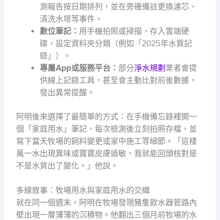
測報告按日期排列，並在旁邊備註更換濾芯、
清洗水塔等事件。
數位筆記：
用手機拍照或掃描，存入雲端硬
碟，設定資料夾分類（例如「2025年水質記
錄」）。
專屬App或服務平台：
部分
淨水規劃
業者會提
供線上記錄工具，甚至會主動比對前後數據，
發出異常提醒。
阿明後來選擇了最簡單的方式：在手機備忘錄裡開一
個「家庭用水」筆記，每次檢測後立刻拍照存檔，並
寫下當天牧場的飼料變更或家中施工等細節。「這樣
萬一水出現異味或寶寶皮膚過敏，我就能回頭核對是
不是水質出了變化。」他說。
多線敘事：牧場用水與家庭用水的交織
就在同一個週末，阿明在牧場發現豬隻飲水器管路內
壁出現一層薄薄的沉積物。他翻出三個月前牧場的水