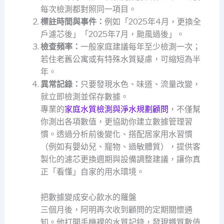
每次檢測都對照同一項目。
標註時間與事件：
例如「2025年4月，更換全
戶濾芯後」「2025年7月，颱風過後」。
檢查頻率：
一般家庭建議每年至少檢測一次；
若住老舊公寓或有特殊水質疑慮，可縮短為半
年。
異常記錄：
只要發現水色、味道、流量改變，
就立即檢測並保存數據。
專業的
家庭水質檢測與淨水規劃顧問
，不僅幫
你測出各項數值，更協助你建立數據管理習
慣。透過分析前後變化、搭配居家用水習慣
（例如有嬰幼兒、寵物、過敏體質），提供客
製化的濾芯更換週期與設備調整建議，讓你真
正「看懂」自家的用水環境。
把數據變成安心飲水的羅盤
三個月後，阿明再次收到顧問的定期關懷通
知。他打開手機裡的水質記錄，發現鐵質數值