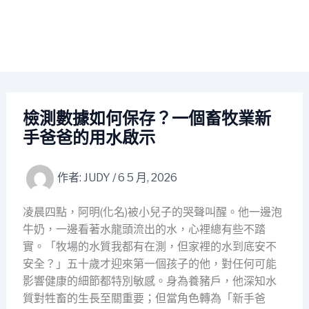
檢測數據如何保存？一個畜牧業新
手爸爸的用水啟示
作者:
JUDY
/
6 5 月, 2026
凌晨四點，阿明(化名)被小兒子的哭聲叫醒。他一邊泡
牛奶，一邊看著水龍頭流出的水，心裡總有些不踏
實。「牧場的水質我都有在測，但家裡的水到底安不
安全？」五十歲才迎來第一個孩子的他，對任何可能
影響健康的細節都特別敏感。身為養豬戶，他深知水
質對牲畜的生長至關重要；但當角色轉為「新手爸